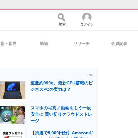
検索
ログイン
教育・育児
動物
リサーチ
会員記事
バイスの未来
好きが集まる 比べて選べる
- PR -
重量約999g、最新CPU搭載のビ
コミュニティ
マーケ×ITの今がよく分かる
ジネスPCの実力は？
スマホの写真／動画をもう一段
・活用を支援
安全に 買い切りクラウドストレ
ージ
【抽選で5,000円分】Amazonギ