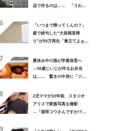
品で作るのは…… 「うわ
ー」「ホント豪華な夕飯」
6
「いつまで帰ってくんの？」
庭で絶句した“大規模里帰
り”が59万再生「巣立てよぉぉ
ぉ…」「ずっとのおうち？」
7
夏休み中の孫が学童保育へ
→56歳じいじが作るお弁当
は…… 驚きの中身に「ジイ
ジの派遣お願いします」「孫
8
だった気がしてきた」
2児ママが10年前、スタジオ
アリスで家族写真を撮影
→「柴咲コウさんですか!?」
「一瞬ダレノガレ明美さんか
9
と……」と驚きの声続出