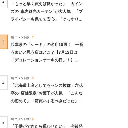
2
「もっと早く買えば良かった」 カイン
ズの“車内遮光カーテン”が大人気 「プ
ライバシーも保てて安心」「ぐっすり眠
れました」（2/2） | ライフ ねとらぼリ
サーチ：2ページ目
コメント数：
7
3
兵庫県の「ケーキ」の名店10選！ 一番
うまいと思う店はどこ？【7月12日は
「デコレーションケーキの日」！】
（2/4） | 兵庫県 ねとらぼリサーチ：2ペ
ージ目
コメント数：
5
4
「北海道土産としてもセンス抜群」六花
亭の“店舗限定”お菓子が人気 「こんな
の初めて」「箱買いするべきだった」
（1/2） | 北海道 ねとらぼリサーチ
コメント数：
3
5
「子供ができたら通わせたい」 今後発