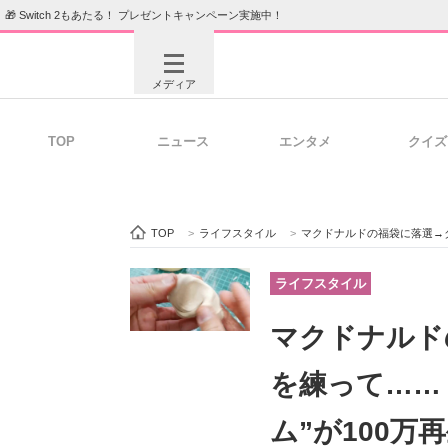
🎁 Switch 2もあたる！ プレゼントキャンペーン実施中！
メディア
TOP
ニュース
エンタメ
クイズ
注目記事を集めた総合ページ
ITの今
TOP
>
ライフスタイル
>
マクドナルドの福袋に落選→ダイソ
ビジネスと働き方のヒント
AI活用
ライフスタイル
マクドナルド
ITエンジニア向け専門サイト
企業向けI
を練って……
ム”が100