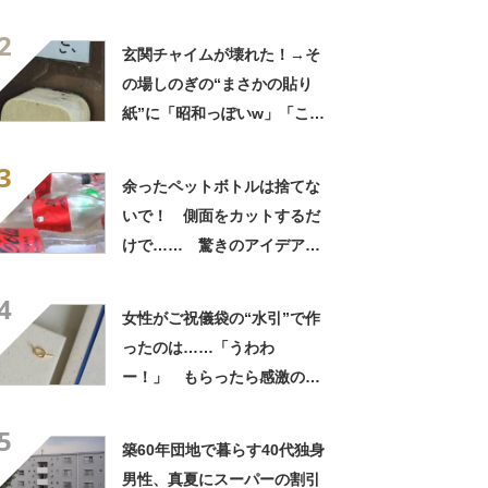
「仕掛けが凄すぎる!!」「娘
2
から賄賂がw」
玄関チャイムが壊れた！→そ
の場しのぎの“まさかの貼り
紙”に「昭和っぽいw」「こん
なん貼ったら連呼やで」
3
余ったペットボトルは捨てな
いで！ 側面をカットするだ
けで…… 驚きのアイデアに
「すてきなアイデア！」「目
4
からウロコの発想」【海外】
女性がご祝儀袋の“水引”で作
ったのは……「うわわ
ー！」 もらったら感激のデ
ザインに「こんなかわいい水
5
引見たのは初めて」
築60年団地で暮らす40代独身
男性、真夏にスーパーの割引