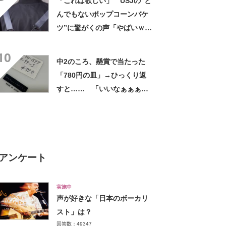
「これは欲しい」 USJの“と
んでもないポップコーンバケ
ツ”に驚がくの声「やばいｗ
ｗ」「天才的発想」
10
中2のころ、懸賞で当たった
「780円の皿」→ひっくり返
すと…… 「いいなぁぁぁぁ
ぁ！」まさかのお宝に「胸熱
ですね……」
アンケート
実施中
声が好きな「日本のボーカリ
スト」は？
回答数：49347