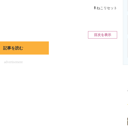
ニクス専門サイト
電子設計の基本と応用
エネルギーの専
ねこリセット
目次を表示
記事を読む
advertisement