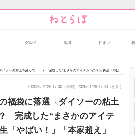
グルメ
地域
住まい
と未来を見通す
スマホと通信の最新トレンド
進化するPCとデ
ーの粘土を練って……？ 完成した“まさかのアイテム”が100万再生「やばい！」「本家超え」
のいまが分かる
企業ITのトレンドを詳説
経営リーダーの
2025/01/26 17:00（公開）
2025/01/26 17:00（更新）
の福袋に落選→ダイソーの粘土
T製品の総合サイト
IT製品の技術・比較・事例
製造業のIT導入
？ 完成した“まさかのアイテ
万再生「やばい！」「本家超え」