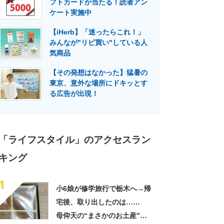
フトカードが当たる！読者アン
門メディア
建設×テクノロジーの最前線
ケート実施中
【iHerb】「迷ったらこれ！」
みんなが"リピ買い"している人
気商品
【その発想はなかった】猛暑の
東京、意外な場所にドキッとす
る広告が出現！
「ライフスタイル」のアクセスラン
キング
1
小6娘が修学旅行で栃木へ→帰
宅後、取り出したのは……
母仰天の“まさかのお土産”に