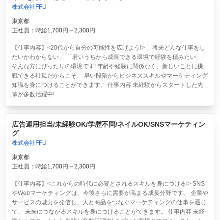
株式会社FFU
東京都
正社員：時給1,700円～2,300円
【仕事内容】<20代から自分の可能性を広げよう!> 「将来どんな仕事をし
たいかわからない」 「若いうちから成長できる環境で経験を積みたい」
そんな方にぴったりの環境です! 年齢や経験に関係なく、新しいことに挑
戦できる社風だからこそ、 早い段階からビジネススキルやマーケティング
知識を身につけることができます。 仕事内容 未経験からスタートした先
輩が多数活躍中! ...
広告運用担当/未経験OK/学歴不問/ネイルOK/SNSマーケティン
グ
株式会社FFU
東京都
正社員：時給1,700円～2,300円
【仕事内容】<これからの時代に必要とされるスキルを身につける!> SNS
やWebマーケティングは、今後さらに需要が高まる成長分野です。 企業や
サービスの魅力を発信し、人と商品をつなぐマーケティングの仕事を通じ
て、 未来につながるスキルを身につけることができます。 仕事内容 未経