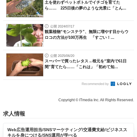
土を使わずペットボトルでイチゴを育てた
ら…… 225日後の夢のような光景に「とん...
公開 2024/07/17
観葉植物“モンステラ”、無限に増やす目からウ
ロコの方法が100万再生 「すごい！...
公開 2025/06/20
スーパーで買ったレタス→根元を“室内で61日
間”育てたら……「これは」「初めて知...
Recommended by
Copyright © ITmedia Inc. All Rights Reserved.
求人情報
Web広告運用担当/SNSマーケティング/交通費支給/ビジネスス
キルを身につける/SNS運用が学べる