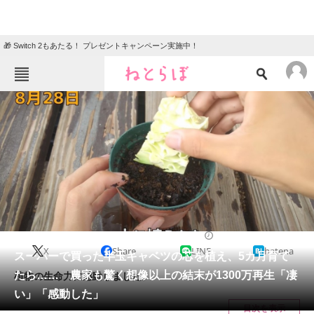
🎁 Switch 2もあたる！ プレゼントキャンペーン実施中！
ねとらぼメニュー
TOP
ニュース
エンタメ
クイズ
グルメ
地域
住まい
教育・育児
動物
リサーチ
ライフスタイル
2025/01/27 08:30（公開）
X
Share
LINE
hatena
会員記事
スーパーで買った半玉キャベツの芯を植え、5カ月育て
たら…… 農家も驚く想像以上の結末が1300万再生「凄
植物の生命力に感動しました。
メディア
い」「感動した」
目次を表示
注目記事を集めた総合ページ