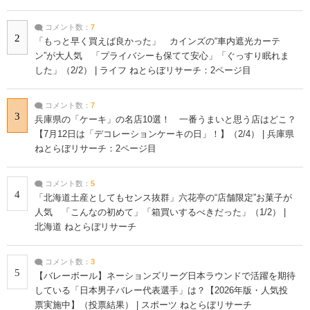
コメント数：
7
2
「もっと早く買えば良かった」 カインズの“車内遮光カーテ
ン”が大人気 「プライバシーも保てて安心」「ぐっすり眠れま
した」（2/2） | ライフ ねとらぼリサーチ：2ページ目
コメント数：
7
3
兵庫県の「ケーキ」の名店10選！ 一番うまいと思う店はどこ？
【7月12日は「デコレーションケーキの日」！】（2/4） | 兵庫県
ねとらぼリサーチ：2ページ目
コメント数：
5
4
「北海道土産としてもセンス抜群」六花亭の“店舗限定”お菓子が
人気 「こんなの初めて」「箱買いするべきだった」（1/2） |
北海道 ねとらぼリサーチ
コメント数：
3
5
【バレーボール】ネーションズリーグ日本ラウンドで活躍を期待
している「日本男子バレー代表選手」は？【2026年版・人気投
票実施中】（投票結果） | スポーツ ねとらぼリサーチ