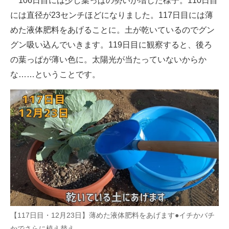
106日目には少し葉っぱの勢いが増した様子。110日目
には直径が23センチほどになりました。117日目には薄
めた液体肥料をあげることに。土が乾いているのでグン
グン吸い込んでいきます。119日目に観察すると、後ろ
の葉っぱが薄い色に。太陽光が当たっていないからか
な……ということです。
【117日目・12月23日】薄めた液体肥料をあげます●イチかバチ
かでさらに植え替え