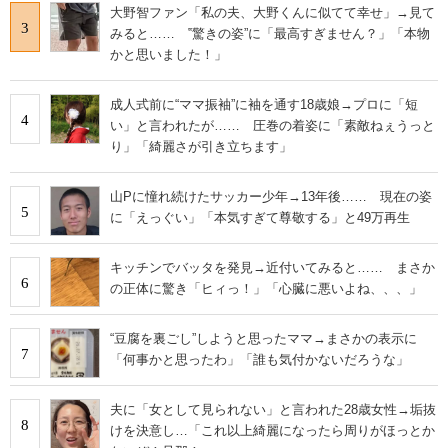
大野智ファン「私の夫、大野くんに似てて幸せ」→見て
3
みると…… ‟驚きの姿”に「最高すぎません？」「本物
かと思いました！」
成人式前に“ママ振袖”に袖を通す18歳娘→プロに「短
4
い」と言われたが…… 圧巻の着姿に「素敵ねぇうっと
り」「綺麗さが引き立ちます」
山Pに憧れ続けたサッカー少年→13年後…… 現在の姿
5
に「えっぐい」「本気すぎて尊敬する」と49万再生
キッチンでバッタを発見→近付いてみると…… まさか
6
の正体に驚き「ヒィっ！」「心臓に悪いよね、、、」
“豆腐を裏ごし”しようと思ったママ→まさかの表示に
7
「何事かと思ったわ」「誰も気付かないだろうな」
夫に「女として見られない」と言われた28歳女性→垢抜
8
けを決意し…「これ以上綺麗になったら周りがほっとか