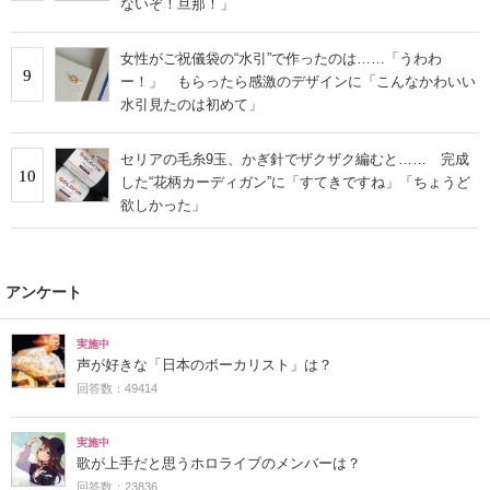
ないぞ！旦那！」
女性がご祝儀袋の“水引”で作ったのは……「うわわ
9
ー！」 もらったら感激のデザインに「こんなかわいい
水引見たのは初めて」
セリアの毛糸9玉、かぎ針でザクザク編むと…… 完成
10
した“花柄カーディガン”に「すてきですね」「ちょうど
欲しかった」
アンケート
実施中
声が好きな「日本のボーカリスト」は？
回答数：49414
実施中
歌が上手だと思うホロライブのメンバーは？
回答数：23836