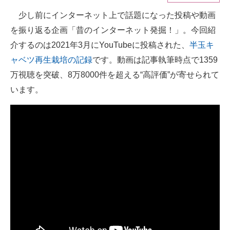
少し前にインターネット上で話題になった投稿や動画
ITの今と未来を見通す
を振り返る企画「昔のインターネット発掘！」。今回紹
スマホと通信の最新トレンド
介するのは2021年3月にYouTubeに投稿された、
半玉キ
ャベツ再生栽培の記録
です。動画は記事執筆時点で1359
進化するPCとデバイスの未来
万視聴を突破、8万8000件を超える“高評価”が寄せられて
好きが集まる 比べて選べる
います。
ビジネスと働き方のヒント
AI活用のいまが分かる
企業ITのトレンドを詳説
経営リーダーのコミュニティ
マーケ×ITの今がよく分かる
ITエンジニア向け専門サイト