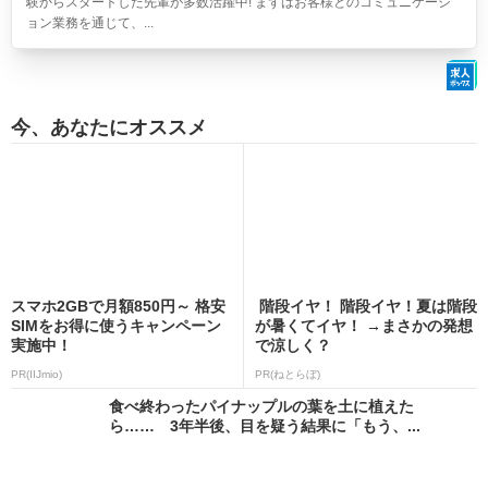
験からスタートした先輩が多数活躍中! まずはお客様とのコミュニケーシ
ョン業務を通じて、...
今、あなたにオススメ
スマホ2GBで月額850円～ 格安
階段イヤ！ 階段イヤ！夏は階段
SIMをお得に使うキャンペーン
が暑くてイヤ！ →まさかの発想
実施中！
で涼しく？
PR(IIJmio)
PR(ねとらぼ)
食べ終わったパイナップルの葉を土に植えた
ら…… 3年半後、目を疑う結果に「もう、...