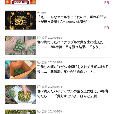
PR
Amazon
「え、こんなセールやってたの？」80％OFF以
上が続々登場！Amazonの本気が...
PR
公開 2024/03/13
食べ終わったパイナップルの葉を土に植えた
ら…… 3年半後、目を疑う結果に「もう、...
公開 2025/12/28
手作り木箱に“ただの雑草”を入れて放置→8カ月
後…… 興味深い変化が「面白い」と...
公開 2025/03/24
食べ終えたパイナップルの葉を土に植え、4年育
てたら……「貴方すごいよ、ほんと」腰...
公開 2024/05/29