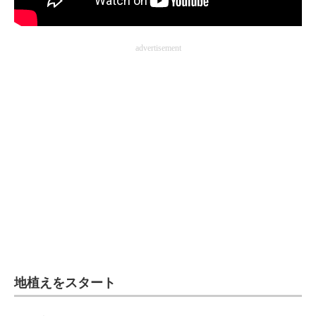
企業向けIT製品の総合サイト
IT製品の技術・比較・事例
advertisement
製造業のIT導入・活用を支援
モノづくり技術者専門サイト
エレクトロニクス専門サイト
電子設計の基本と応用
エネルギーの専門メディア
建設×テクノロジーの最前線
ちょっと気になるネットの話題
地植えをスタート