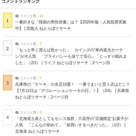
コメントランキング
コメント数：
21
1
一番好きな「韓国の男性俳優」は？【2026年版・人気投票実施
中】 | 芸能人 ねとらぼリサーチ
コメント数：
7
2
「もっと早く買えば良かった」 カインズの“車内遮光カーテ
ン”が大人気 「プライバシーも保てて安心」「ぐっすり眠れま
した」（2/2） | ライフ ねとらぼリサーチ：2ページ目
コメント数：
7
3
兵庫県の「ケーキ」の名店10選！ 一番うまいと思う店はどこ？
【7月12日は「デコレーションケーキの日」！】（2/4） | 兵庫県
ねとらぼリサーチ：2ページ目
コメント数：
5
4
「北海道土産としてもセンス抜群」六花亭の“店舗限定”お菓子が
人気 「こんなの初めて」「箱買いするべきだった」（1/2） |
北海道 ねとらぼリサーチ