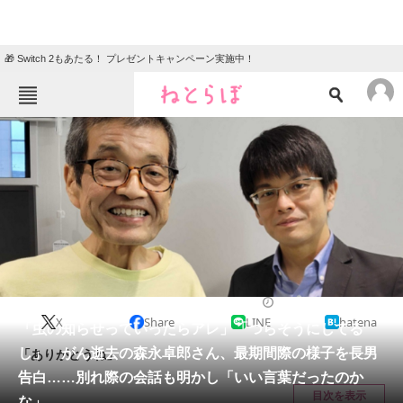
🎁 Switch 2もあたる！ プレゼントキャンペーン実施中！
ねとらぼメニュー
TOP
ニュース
エンタメ
クイズ
グルメ
地域
住まい
教育・育児
動物
リサーチ
エンタメ
2025/01/29 12:40（公開）
X
Share
LINE
hatena
会員記事
「虫の知らせっていったらアレ」「つらそうにしてる
し」 がん逝去の森永卓郎さん、最期間際の様子を長男
「ありがとうね」
メディア
告白……別れ際の会話も明かし「いい言葉だったのか
目次を表示
な」
注目記事を集めた総合ページ