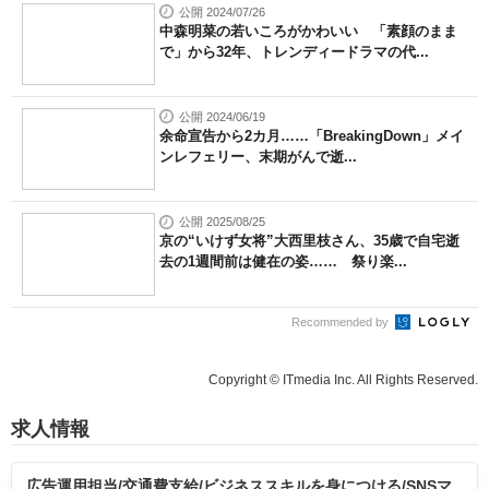
公開 2024/07/26
中森明菜の若いころがかわいい 「素顔のまま
で」から32年、トレンディードラマの代...
公開 2024/06/19
余命宣告から2カ月……「BreakingDown」メイ
ンレフェリー、末期がんで逝...
公開 2025/08/25
京の“いけず女将”大西里枝さん、35歳で自宅逝
去の1週間前は健在の姿…… 祭り楽...
Recommended by
Copyright © ITmedia Inc. All Rights Reserved.
求人情報
広告運用担当/交通費支給/ビジネススキルを身につける/SNSマ