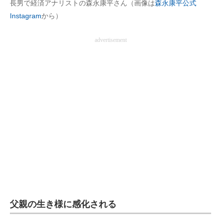
長男で経済アナリストの森永康平さん（画像は
森永康平公式
企業向けIT製品の総合サイト
Instagram
から）
IT製品の技術・比較・事例
advertisement
製造業のIT導入・活用を支援
モノづくり技術者専門サイト
エレクトロニクス専門サイト
電子設計の基本と応用
エネルギーの専門メディア
建設×テクノロジーの最前線
ちょっと気になるネットの話題
父親の生き様に感化される