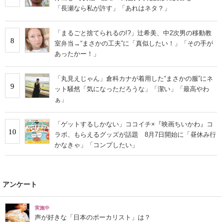
「長瀬なら私が許す」「あれはネタ？」
「まるごと捨てられるの!?」辻希美、中2次男の移動教
8
室弁当→“まさかの工夫”に「真似したい！」「その手が
あったかー！」
「丸見えじゃん」倉科カナが着用した“まさかの服”にネ
9
ット騒然「気になっただろうな」「潔い」「最高やわ
ぁ」
「ゲットするしかない」ココイチ×『映画ちいかわ』コ
10
ラボ、もらえるグッズが話題 8月7日開始に「昼休み行
かなきゃ」「コンプしたい」
アンケート
実施中
声が好きな「日本のボーカリスト」は？