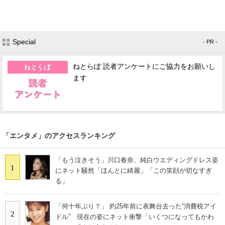
Special
- PR -
ねとらぼ 読者アンケートにご協力をお願いし
ます
「エンタメ」のアクセスランキング
「もう泣きそう」川口春奈、純白ウエディングドレス姿
1
にネット騒然「ほんとに綺麗」「この笑顔が切なすぎ
る」
「何十年ぶり？」 約25年前に表舞台去った“消費税アイ
2
ドル” 現在の姿にネット衝撃「いくつになってもかわ