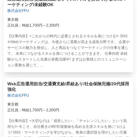
ーケティング/未経験OK
株式会社FFU
東京都
正社員：時給1,700円～2,300円
【仕事内容】<これからの時代に必要とされるスキルを身につける!> SNS
やWebマーケティングは、今後さらに需要が高まる成長分野です。 企業や
サービスの魅力を発信し、人と商品をつなぐマーケティングの仕事を通じ
て、 未来につながるスキルを身につけることができます。 仕事内容 未経
験からスタートした先輩が多数活躍中! まずはお客様とのコミュニケーシ
ョン業務を通じて、...
Web広告運用担当/交通費支給/昇給あり/社会保険完備/20代採用
強化
株式会社FFU
東京都
正社員：時給1,700円～2,300円
【仕事内容】<大切なのは「成長したい」「チャレンジしたい」という気
持ち!> 今こそ、自分磨きの時!市場価値を高める生涯スキルを身につけよ
う! SNS・マーケティングを学びながら、将来の選択肢を増やしたい方募