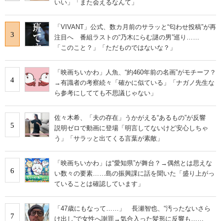
いい」「また会えるなんて」
「VIVANT」公式、数カ月前のサラッと“匂わせ投稿”が再
3
注目へ 番組ラストの“乃木にらむ謎の男”巡り……
「このこと？」「ただものではないな？」
「映画ちいかわ」人魚、“約460年前の名画”がモチーフ？
4
→有識者の考察続々「確かに似ている」「ナガノ先生な
ら参考にしてても不思議じゃない」
佐々木希、「夫の存在」うかがえる“あるもの”が反響
5
説明ゼロで動画に登場「明言してないけど安心しちゃ
う」「サラッと出てくる言葉が素敵」
「映画ちいかわ」は“愛知県”が舞台？→偶然とは思えな
6
い数々の要素……島の振興課に話を聞いた「盛り上がっ
ていることは確認しています」
「47歳にもなって……」 長瀬智也、“汚ったないさら
7
け出し”で女性へ謝罪→気合入った髪形に反響も……