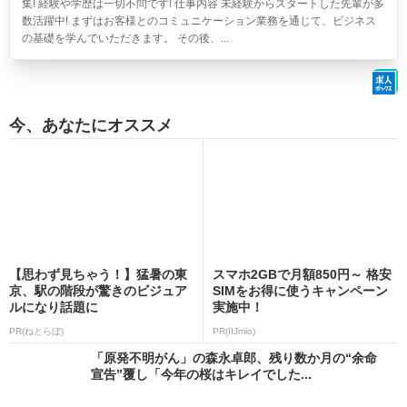
集! 経験や学歴は一切不問です! 仕事内容 未経験からスタートした先輩が多
数活躍中! まずはお客様とのコミュニケーション業務を通じて、ビジネス
の基礎を学んでいただきます。 その後、...
今、あなたにオススメ
【思わず見ちゃう！】猛暑の東
スマホ2GBで月額850円～ 格安
京、駅の階段が驚きのビジュア
SIMをお得に使うキャンペーン
ルになり話題に
実施中！
PR(ねとらぼ)
PR(IIJmio)
「原発不明がん」の森永卓郎、残り数か月の“余命
宣告”覆し「今年の桜はキレイでした...