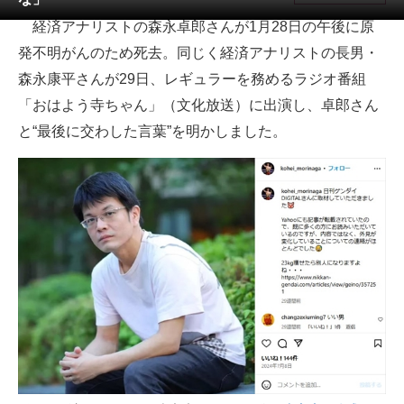
経済アナリストの森永卓郎さんが1月28日の午後に原
ITの今と未来を見通す
発不明がんのため死去。同じく経済アナリストの長男・
スマホと通信の最新トレンド
森永康平さんが29日、レギュラーを務めるラジオ番組
「おはよう寺ちゃん」（文化放送）に出演し、卓郎さん
進化するPCとデバイスの未来
と“最後に交わした言葉”を明かしました。
好きが集まる 比べて選べる
ビジネスと働き方のヒント
AI活用のいまが分かる
企業ITのトレンドを詳説
経営リーダーのコミュニティ
マーケ×ITの今がよく分かる
ITエンジニア向け専門サイト