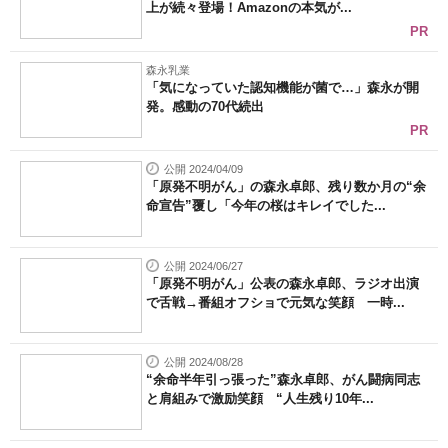
上が続々登場！Amazonの本気が...
PR
森永乳業
「気になっていた認知機能が菌で…」森永が開
発。感動の70代続出
PR
公開 2024/04/09
「原発不明がん」の森永卓郎、残り数か月の“余
命宣告”覆し「今年の桜はキレイでした...
公開 2024/06/27
「原発不明がん」公表の森永卓郎、ラジオ出演
で舌戦→番組オフショで元気な笑顔 一時...
公開 2024/08/28
“余命半年引っ張った”森永卓郎、がん闘病同志
と肩組みで激励笑顔 “人生残り10年...