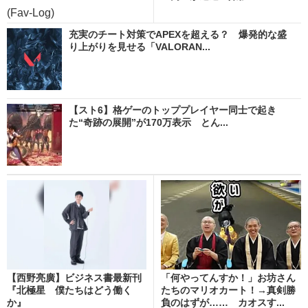
(Fav-Log)
充実のチート対策でAPEXを超える？ 爆発的な盛
り上がりを見せる「VALORAN...
【スト6】格ゲーのトッププレイヤー同士で起き
た“奇跡の展開”が170万表示 とん...
【西野亮廣】ビジネス書最新刊
「何やってんすか！」お坊さん
『北極星 僕たちはどう働く
たちのマリオカート！→真剣勝
か』
負のはずが…… カオスす...