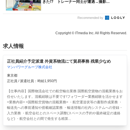
きた!? トレーナー同士が遭遇→撮影...
Recommended by
Copyright © ITmedia Inc. All Rights Reserved.
求人情報
正社員紹介予定派遣 外資系物流にて貿易事務 残業少なめ
マンパワーグループ株式会社
東京都
正社員 / 派遣社員：時給1,950円
【仕事内容】国際物流会社での航空輸出業務 国際航空貨物の混載業務をお
任せいたします。混載経験は不要です!フォワーダー業務経験を活かせます
<業務内容> <国際航空貨物の混載業務> ・航空運送状等の書類作成業務 ・
輸送先への事前通知や搭載確認業務 ・輸送情報の社内システムへの登録・
入力業務 ・航空会社とのスペース調整(スペースの予約や最終確定の連絡
など) ・航空会社との間で発生する精算...