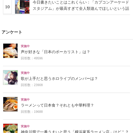
今日書きたいことはこれくらい：「カプコンアーケード
10
スタジアム」が最高すぎて全人類遊んでほしいという話
アンケート
実施中
声が好きな「日本のボーカリスト」は？
回答数：49596
実施中
歌が上手だと思うホロライブのメンバーは？
回答数：23908
実施中
ラーメンって日本食？それとも中華料理？
回答数：19688
実施中
神奈川県で一番うまいと思う「横浜家系ラーメン店」はどこ？