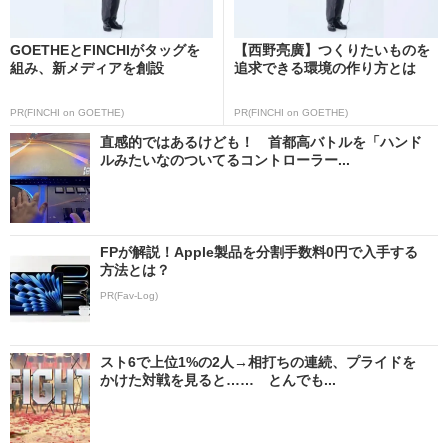
GOETHEとFINCHIがタッグを
【西野亮廣】つくりたいものを
組み、新メディアを創設
追求できる環境の作り方とは
PR(FINCHI on GOETHE)
PR(FINCHI on GOETHE)
直感的ではあるけども！ 首都高バトルを「ハンド
ルみたいなのついてるコントローラー...
FPが解説！Apple製品を分割手数料0円で入手する
方法とは？
PR(Fav-Log)
スト6で上位1%の2人→相打ちの連続、プライドを
かけた対戦を見ると…… とんでも...