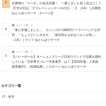
3
兵庫県の「ケーキ」の名店10選！ 一番うまいと思う店はどこ？
【7月12日は「デコレーションケーキの日」！】（2/4） | 兵庫県
ねとらぼリサーチ：2ページ目
コメント数：
4
4
「車に常備しました」 カインズの“1980円クーラーバッグ”が評
判 「ちょうどいい大きさ」「保冷剤を止めるベルトが良い」
（1/5） | ライフ ねとらぼリサーチ
コメント数：
3
5
【バレーボール】ネーションズリーグ日本ラウンドで活躍を期待
している「日本男子バレー代表選手」は？【2026年版・人気投
票実施中】（投票結果） | スポーツ ねとらぼリサーチ
カテゴリ一覧
IT・科学