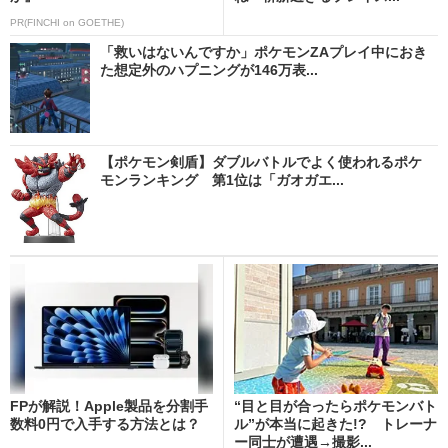
PR(FINCHI on GOETHE)
「救いはないんですか」ポケモンZAプレイ中におき
た想定外のハプニングが146万表...
【ポケモン剣盾】ダブルバトルでよく使われるポケ
モンランキング 第1位は「ガオガエ...
FPが解説！Apple製品を分割手
“目と目が合ったらポケモンバト
数料0円で入手する方法とは？
ル”が本当に起きた!? トレーナ
ー同士が遭遇→撮影...