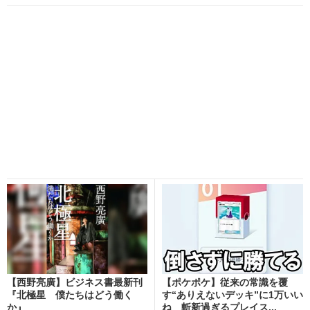
【西野亮廣】ビジネス書最新刊
【ポケポケ】従来の常識を覆
『北極星 僕たちはどう働く
す“ありえないデッキ”に1万いい
か』
ね 斬新過ぎるプレイス...