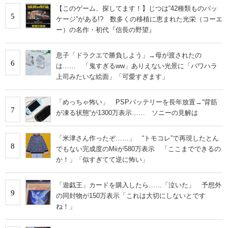
【このゲーム、探してます！】じつは“42種類ものパッ
5
ケージ”がある!? 数多くの移植に恵まれた光栄（コーエ
ー）の名作・初代『信長の野望』
息子「ドラクエで勝負しよう」→母が渡されたの
6
は…… 「鬼すぎるww」ありえない光景に「パワハラ
上司みたいな絵面」「可愛すぎます」
「めっちゃ怖い」 PSPバッテリーを長年放置→“背筋
7
が凍る状態“が1300万表示…… ソニーの見解は
「米津さん作ったぞ……」 “トモコレ”で再現したとん
8
でもない完成度のMiiが580万表示 「ここまでできるの
か！」「似すぎてて逆に怖い」
「遊戯王」カードを購入したら……「泣いた」 予想外
9
の同封物が150万表示「これは大切にしないとです
ね！」