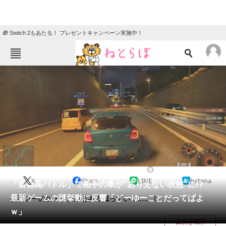
🎁 Switch 2もあたる！ プレゼントキャンペーン実施中！
ねとらぼメニュー
TOP
ニュース
エンタメ
クイズ
グルメ
地域
住まい
教育・育児
動物
リサーチ
ゲーム
2025/01/30 18:45（公開）
X
Share
LINE
hatena
会員記事
「首都高バトル」で相手の車が”ありえない状態”に!?
最新ゲームの謎挙動に反響「どーゆーことだってばよ
相手カーのゲージがみるみる減っていく……！
メディア
ｗ」
目次を表示
注目記事を集めた総合ページ