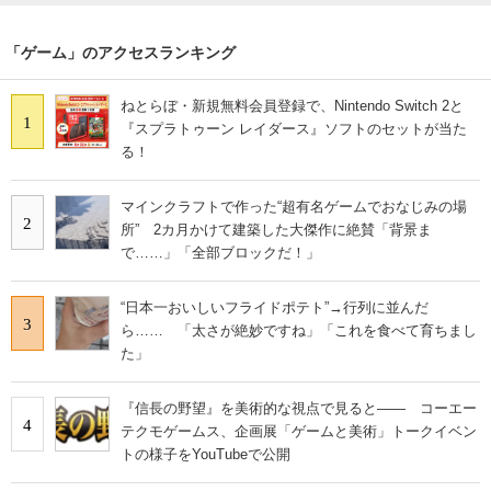
「ゲーム」のアクセスランキング
ねとらぼ・新規無料会員登録で、Nintendo Switch 2と
1
『スプラトゥーン レイダース』ソフトのセットが当た
る！
マインクラフトで作った“超有名ゲームでおなじみの場
2
所” 2カ月かけて建築した大傑作に絶賛「背景ま
で……」「全部ブロックだ！」
“日本一おいしいフライドポテト”→行列に並んだ
3
ら…… 「太さが絶妙ですね」「これを食べて育ちまし
た」
『信長の野望』を美術的な視点で見ると―― コーエー
4
テクモゲームス、企画展「ゲームと美術」トークイベン
トの様子をYouTubeで公開