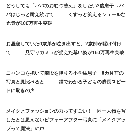
どうしても「パパのおむつ替え」をしたい2歳息子→パ
企業向けIT製品の総合サイト
パはじっと耐え続けて…… くすっと笑えるシュールな
IT製品の技術・比較・事例
光景が100万再生突破
製造業のIT導入・活用を支援
お昼寝していた0歳弟が泣き出すと、2歳姉が駆け付け
モノづくり技術者専門サイト
て…… 見守りカメラが捉えた尊い姿が160万再生突破
エレクトロニクス専門サイト
電子設計の基本と応用
ニャンコを抱いて階段を降りる小学生息子、8カ月前の
写真と見比べると…… 猫でわかる子どもの成長スピー
エネルギーの専門メディア
ドに驚きの声
建設×テクノロジーの最前線
ちょっと気になるネットの話題
メイクとファッションの力ってすごい！ 同一人物を写
したとは思えないビフォーアフター写真に「メイクアッ
プって魔法」の声