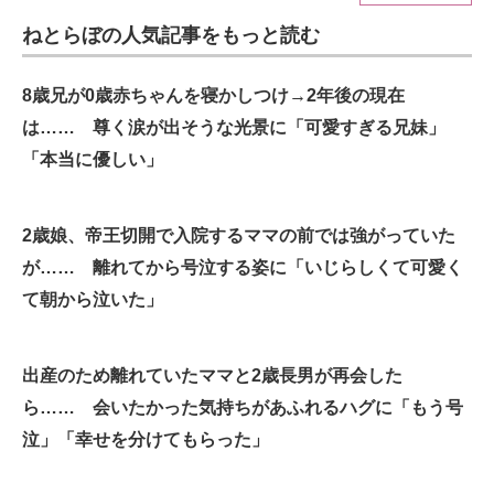
ねとらぼの人気記事をもっと読む
ITの今と未来を見通す
スマホと通信の最新トレンド
8歳兄が0歳赤ちゃんを寝かしつけ→2年後の現在
は…… 尊く涙が出そうな光景に「可愛すぎる兄妹」
進化するPCとデバイスの未来
「本当に優しい」
好きが集まる 比べて選べる
2歳娘、帝王切開で入院するママの前では強がっていた
ビジネスと働き方のヒント
が…… 離れてから号泣する姿に「いじらしくて可愛く
AI活用のいまが分かる
て朝から泣いた」
企業ITのトレンドを詳説
出産のため離れていたママと2歳長男が再会した
経営リーダーのコミュニティ
ら…… 会いたかった気持ちがあふれるハグに「もう号
マーケ×ITの今がよく分かる
泣」「幸せを分けてもらった」
ITエンジニア向け専門サイト