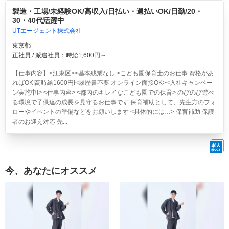
製造・工場/未経験OK/高収入/日払い・週払いOK/日勤/20・
30・40代活躍中
UTエージェント株式会社
東京都
正社員 / 派遣社員：時給1,600円～
【仕事内容】<江東区><基本残業なし >こども園保育士のお仕事 資格があ
ればOK!高時給1600円!<履歴書不要 オンライン面接OK><入社キャンペー
ン実施中!> <仕事内容> <都内のキレイなこども園での保育> のびのび遊べ
る環境で子供達の成長を見守るお仕事です 保育補助として、先生方のフォ
ローやイベントの準備などをお願いします <具体的には…> 保育補助 保護
者のお迎え対応 先...
今、あなたにオススメ