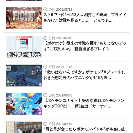
公開 2025/05/12
スト6で上位1%の2人→相打ちの連続、プライド
をかけた対戦を見ると…… とんでも...
公開 2025/02/10
【ポケポケ】従来の常識を覆す“ありえないデッ
キ”に1万いいね 斬新過ぎるプレイス...
公開 2025/11/18
「救いはないんですか」ポケモンZAプレイ中に
おきた想定外のハプニングが146万表...
公開 2021/08/23
【ポケモンユナイト】好きな参戦ポケモンラン
キングTOP21！ 第1位は「サーナイ...
公開 2024/09/19
“目と目が合ったらポケモンバトル”が本当に起