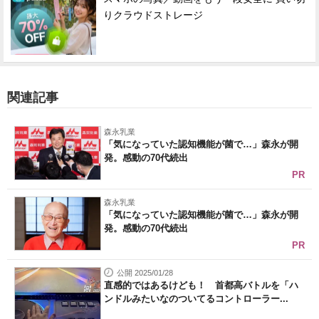
りクラウドストレージ
関連記事
森永乳業
「気になっていた認知機能が菌で…」森永が開
発。感動の70代続出
PR
森永乳業
「気になっていた認知機能が菌で…」森永が開
発。感動の70代続出
PR
公開 2025/01/28
直感的ではあるけども！ 首都高バトルを「ハ
ンドルみたいなのついてるコントローラー...