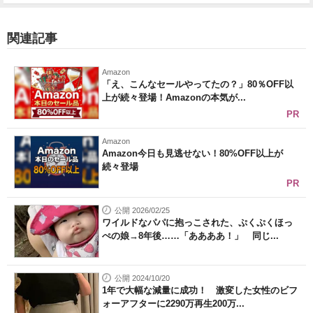
関連記事
Amazon
「え、こんなセールやってたの？」80％OFF以
上が続々登場！Amazonの本気が...
PR
Amazon
Amazon今日も見逃せない！80%OFF以上が
続々登場
PR
公開 2026/02/25
ワイルドなパパに抱っこされた、ぷくぷくほっ
ぺの娘→8年後……「ああああ！」 同じ...
公開 2024/10/20
1年で大幅な減量に成功！ 激変した女性のビフ
ォーアフターに2290万再生200万...