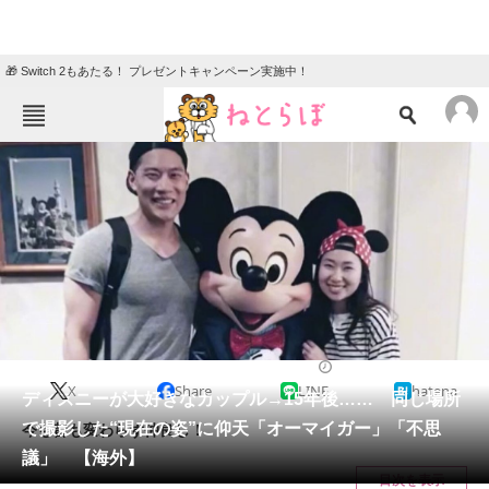
🎁 Switch 2もあたる！ プレゼントキャンペーン実施中！
ねとらぼメニュー
TOP
ニュース
エンタメ
クイズ
グルメ
地域
住まい
教育・育児
動物
リサーチ
ライフスタイル
2025/02/03 18:15（公開）
X
Share
LINE
hatena
会員記事
ディズニーが大好きなカップル→15年後…… 同じ場所
で撮影した“現在の姿”に仰天「オーマイガー」「不思
今も昔も変わらず仲良し！
メディア
議」 【海外】
目次を表示
注目記事を集めた総合ページ