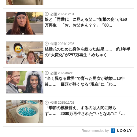
公開 2025/12/31
娘と「同世代」に見える父→“衝撃の姿”が160
万再生 「お、お父さん？？」「80...
公開 2024/12/25
結婚式のために身体を絞った結果…… 約1年半
の“大変化”が293万再生「めちゃく...
公開 2025/04/15
“全く異なる世界”で育った男女が結婚→10年
後…… 目頭が熱くなる“現在”に「わ...
公開 2025/11/02
「季節の模様替え」するのは人間に限ら
ず…… 2000万再生された“いとなみ”に「...
Recommended by