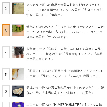
メルカリで買った商品が到着→封筒を開けようとした
2
ら…… 650万表示のありえない光景に「完全に想定外
すぎて笑った」「何者？」
近所のおばあちゃん「こう切ると食べやすいよ〜」→教
3
わった“スイカの切り方”を試してみると…… 目からウ
ロコの光景に「やってみます」
大野智ファン「私の夫、大野くんに似てて幸せ」→見て
4
みると…… ‟驚きの姿”に「最高すぎません？」「本物
かと思いました！」
「即買いしました」羽田空港で衝動買いした“まさかの
5
お土産”に「見たことない！」「みんなに自慢したい」
新潟の海で拾った石→割れ目から中をのぞいたら……驚
6
きの中身に「本当にあるんですね！」「お宝だ」
ユニクロで買った『HUNTER×HUNTER』Tシャツ→輪