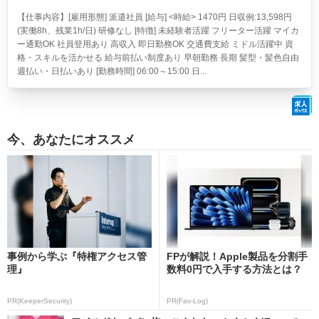
【仕事内容】[雇用形態] 派遣社員 [給与] <時給> 1470円 日収例:13,598円
(実働8h、残業1h/日) 研修なし [特徴] 未経験者活躍 フリーター活躍 マイカ
ー通勤OK 社員登用あり 高収入 即日勤務OK 交通費支給 ミドル活躍中 資
格・スキルを活かせる 給与前払い制度あり 早朝勤務 長期 髪型・髪色自由
週払い・日払いあり [勤務時間] 06:00～15:00 日...
今、あなたにオススメ
事例から学ぶ『特権アクセス管
FPが解説！Apple製品を分割手
理』
数料0円で入手する方法とは？
PR(KeeperSecurity)
PR(Fav-Log)