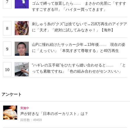
7
ゴムで縛って放置したら…… まさかの光景に「すすす
すすごすぎる!!!」「ハイター買ってきます」
刺しゅう糸の“クズ”は捨てないで→218万再生のアイデア
8
に「天才」「絶対に試してみなきゃ！」【海外】
山Pに憧れ続けたサッカー少年→13年後…… 現在の姿
9
に「えっぐい」「本気すぎて尊敬する」と49万再生
“ハギレの玉手箱”をひたすら縫い合わせると…… 「と
10
っても素敵ですね」「色の組み合わせがセンスいい」
アンケート
実施中
声が好きな「日本のボーカリスト」は？
回答数：49459