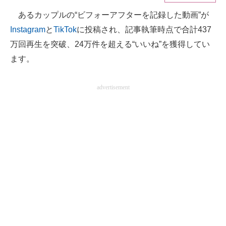
あるカップルの“ビフォーアフターを記録した動画”が
ITの今と未来を見通す
Instagram
と
TikTok
に投稿され、記事執筆時点で合計437
スマホと通信の最新トレンド
万回再生を突破、24万件を超える“いいね”を獲得してい
ます。
進化するPCとデバイスの未来
好きが集まる 比べて選べる
advertisement
ビジネスと働き方のヒント
AI活用のいまが分かる
企業ITのトレンドを詳説
経営リーダーのコミュニティ
マーケ×ITの今がよく分かる
ITエンジニア向け専門サイト