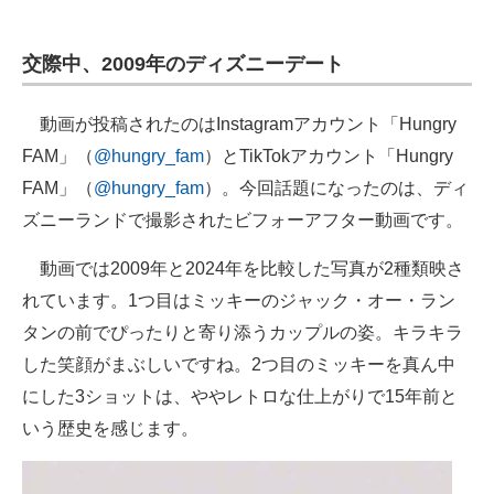
企業向けIT製品の総合サイト
交際中、2009年のディズニーデート
IT製品の技術・比較・事例
製造業のIT導入・活用を支援
動画が投稿されたのはInstagramアカウント「Hungry
FAM」（
@hungry_fam
）とTikTokアカウント「Hungry
モノづくり技術者専門サイト
FAM」（
@hungry_fam
）。今回話題になったのは、ディ
エレクトロニクス専門サイト
ズニーランドで撮影されたビフォーアフター動画です。
電子設計の基本と応用
動画では2009年と2024年を比較した写真が2種類映さ
れています。1つ目はミッキーのジャック・オー・ラン
エネルギーの専門メディア
タンの前でぴったりと寄り添うカップルの姿。キラキラ
建設×テクノロジーの最前線
した笑顔がまぶしいですね。2つ目のミッキーを真ん中
にした3ショットは、ややレトロな仕上がりで15年前と
ちょっと気になるネットの話題
いう歴史を感じます。