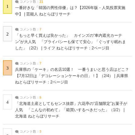
コメント数：
21
1
一番好きな「韓国の男性俳優」は？【2026年版・人気投票実施
中】 | 芸能人 ねとらぼリサーチ
コメント数：
7
2
「もっと早く買えば良かった」 カインズの“車内遮光カーテ
ン”が大人気 「プライバシーも保てて安心」「ぐっすり眠れま
した」（2/2） | ライフ ねとらぼリサーチ：2ページ目
コメント数：
7
3
兵庫県の「ケーキ」の名店10選！ 一番うまいと思う店はどこ？
【7月12日は「デコレーションケーキの日」！】（2/4） | 兵庫県
ねとらぼリサーチ：2ページ目
コメント数：
5
4
「北海道土産としてもセンス抜群」六花亭の“店舗限定”お菓子が
人気 「こんなの初めて」「箱買いするべきだった」（1/2） |
北海道 ねとらぼリサーチ
コメント数：
3