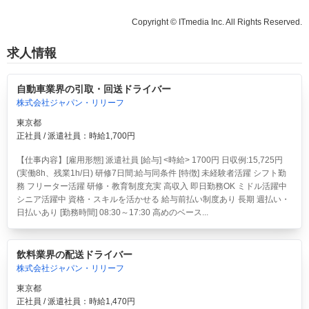
Copyright © ITmedia Inc. All Rights Reserved.
求人情報
自動車業界の引取・回送ドライバー
株式会社ジャパン・リリーフ
東京都
正社員 / 派遣社員：時給1,700円
【仕事内容】[雇用形態] 派遣社員 [給与] <時給> 1700円 日収例:15,725円
(実働8h、残業1h/日) 研修7日間:給与同条件 [特徴] 未経験者活躍 シフト勤
務 フリーター活躍 研修・教育制度充実 高収入 即日勤務OK ミドル活躍中
シニア活躍中 資格・スキルを活かせる 給与前払い制度あり 長期 週払い・
日払いあり [勤務時間] 08:30～17:30 高めのベース...
飲料業界の配送ドライバー
株式会社ジャパン・リリーフ
東京都
正社員 / 派遣社員：時給1,470円