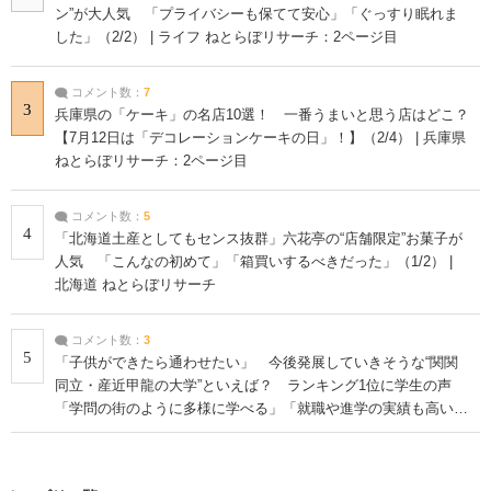
ン”が大人気 「プライバシーも保てて安心」「ぐっすり眠れま
した」（2/2） | ライフ ねとらぼリサーチ：2ページ目
コメント数：
7
3
兵庫県の「ケーキ」の名店10選！ 一番うまいと思う店はどこ？
【7月12日は「デコレーションケーキの日」！】（2/4） | 兵庫県
ねとらぼリサーチ：2ページ目
コメント数：
5
4
「北海道土産としてもセンス抜群」六花亭の“店舗限定”お菓子が
人気 「こんなの初めて」「箱買いするべきだった」（1/2） |
北海道 ねとらぼリサーチ
コメント数：
3
5
「子供ができたら通わせたい」 今後発展していきそうな“関関
同立・産近甲龍の大学”といえば？ ランキング1位に学生の声
「学問の街のように多様に学べる」「就職や進学の実績も高い」
| 大学 ねとらぼリサーチ