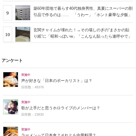
築60年団地で暮らす40代独身男性、真夏にスーパーの割
9
引品で作るのは…… 「うわー」「ホント豪華な夕飯」
玄関チャイムが壊れた！→その場しのぎの“まさかの貼
10
り紙”に「昭和っぽいw」「こんなん貼ったら連呼やで」
アンケート
実施中
声が好きな「日本のボーカリスト」は？
回答数：49376
実施中
歌が上手だと思うホロライブのメンバーは？
回答数：23830
実施中
ラーメンって日本食？それとも中華料理？