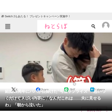
🎁 Switch 2もあたる！ プレゼントキャンペーン実施中！
ねとらぼメニュー
TOP
ニュース
エンタメ
クイズ
グルメ
地域
住まい
教育・育児
動物
リサーチ
ライフスタイル
2025/02/10 08:30（公開）
X
Share
LINE
hatena
会員記事
結婚10周年にパパが仕掛けた“号泣サプライズ” 思いつ
くだけでスゴい内容に「なんだこれは……夫に見せる
たくさん考えてくれたのが分かる。
メディア
わ」「朝から泣いた」
目次を表示
注目記事を集めた総合ページ