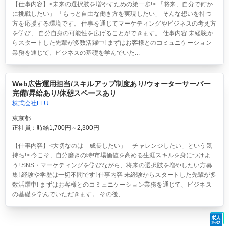
【仕事内容】<未来の選択肢を増やすための第一歩!> 「将来、自分で何か
に挑戦したい」 「もっと自由な働き方を実現したい」 そんな想いを持つ
方を応援する環境です。 仕事を通じてマーケティングやビジネスの考え方
を学び、 自分自身の可能性を広げることができます。 仕事内容 未経験か
らスタートした先輩が多数活躍中! まずはお客様とのコミュニケーション
業務を通じて、ビジネスの基礎を学んでいた...
Web広告運用担当/スキルアップ制度あり/ウォーターサーバー
完備/昇給あり/休憩スペースあり
株式会社FFU
東京都
正社員：時給1,700円～2,300円
【仕事内容】<大切なのは「成長したい」「チャレンジしたい」という気
持ち!> 今こそ、自分磨きの時!市場価値を高める生涯スキルを身につけよ
う! SNS・マーケティングを学びながら、将来の選択肢を増やしたい方募
集! 経験や学歴は一切不問です! 仕事内容 未経験からスタートした先輩が多
数活躍中! まずはお客様とのコミュニケーション業務を通じて、ビジネス
の基礎を学んでいただきます。 その後、...