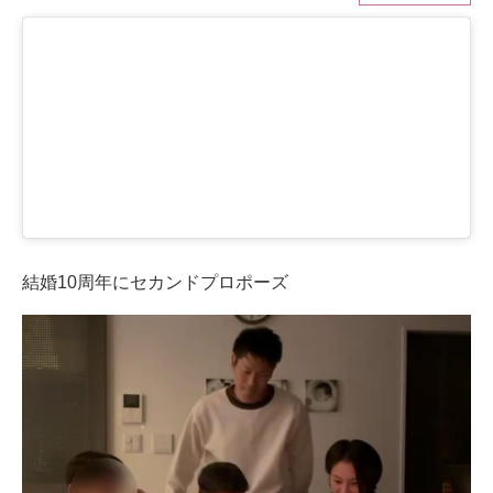
ITの今と未来を見通す
スマホと通信の最新トレンド
進化するPCとデバイスの未来
好きが集まる 比べて選べる
ビジネスと働き方のヒント
結婚10周年にセカンドプロポーズ
AI活用のいまが分かる
企業ITのトレンドを詳説
経営リーダーのコミュニティ
マーケ×ITの今がよく分かる
ITエンジニア向け専門サイト