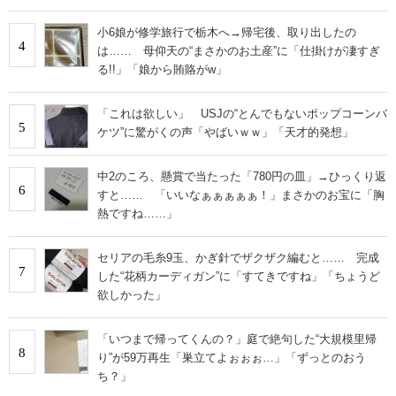
小6娘が修学旅行で栃木へ→帰宅後、取り出したの
4
は…… 母仰天の“まさかのお土産”に「仕掛けが凄すぎ
る!!」「娘から賄賂がw」
「これは欲しい」 USJの“とんでもないポップコーンバ
5
ケツ”に驚がくの声「やばいｗｗ」「天才的発想」
中2のころ、懸賞で当たった「780円の皿」→ひっくり返
6
すと…… 「いいなぁぁぁぁぁ！」まさかのお宝に「胸
熱ですね……」
セリアの毛糸9玉、かぎ針でザクザク編むと…… 完成
7
した“花柄カーディガン”に「すてきですね」「ちょうど
欲しかった」
「いつまで帰ってくんの？」庭で絶句した“大規模里帰
8
り”が59万再生「巣立てよぉぉぉ…」「ずっとのおう
ち？」