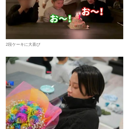
企業向けIT製品の総合サイト
IT製品の技術・比較・事例
製造業のIT導入・活用を支援
モノづくり技術者専門サイト
2段ケーキに大喜び
エレクトロニクス専門サイト
電子設計の基本と応用
エネルギーの専門メディア
建設×テクノロジーの最前線
ちょっと気になるネットの話題