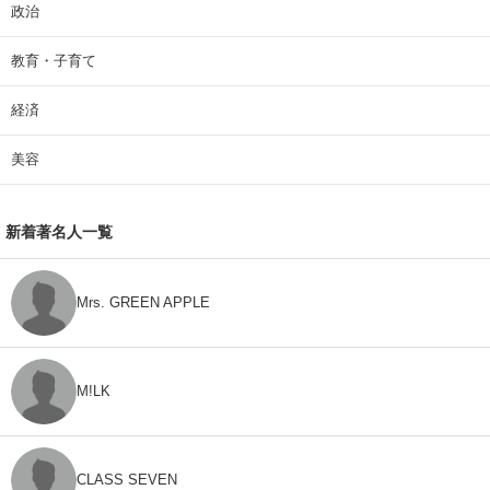
政治
教育・子育て
経済
美容
新着著名人一覧
Mrs. GREEN APPLE
M!LK
CLASS SEVEN