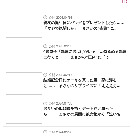
PR
公開 2026/04/16
親友の誕生日にバッグをプレゼントしたら……
「マジで絶望した」 まさかの“奇跡”に...
公開 2025/03/05
4歳息子「部屋におばけがいる」→恐る恐る部屋
に行くと…… まさかの“正体”に「う...
公開 2025/02/17
結婚記念日にケーキを買った妻→家に帰る
と…… まさかのサプライズに「ええええ
え」...
公開 2024/07/05
お互いの似顔絵を描くデートだと思った
ら…… まさかの展開に彼女驚がく「泣いちゃ
っ...
公開 2024/09/28