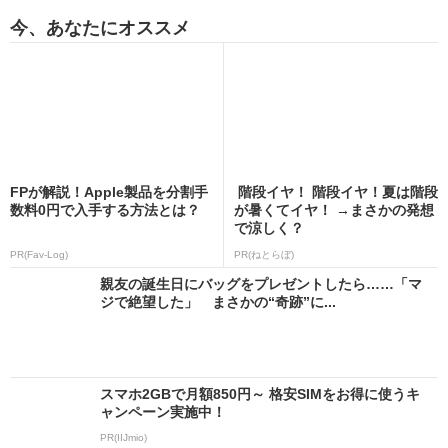
今、あなたにオススメ
FPが解説！Apple製品を分割手
階段イヤ！ 階段イヤ！夏は階段
数料0円で入手する方法とは？
が暑くてイヤ！ →まさかの発想
で涼しく？
PR(Fav-Log)
PR(ねとらぼ)
親友の誕生日にバッグをプレゼントしたら……「マ
ジで絶望した」 まさかの“奇跡”に...
スマホ2GBで月額850円～ 格安SIMをお得に使うキ
ャンペーン実施中！
PR(IIJmio)