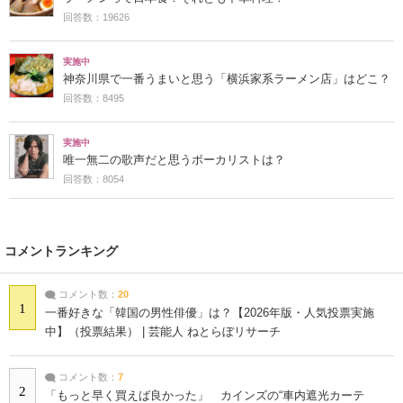
回答数：19626
実施中
神奈川県で一番うまいと思う「横浜家系ラーメン店」はどこ？
回答数：8495
実施中
唯一無二の歌声だと思うボーカリストは？
回答数：8054
コメントランキング
コメント数：
20
1
一番好きな「韓国の男性俳優」は？【2026年版・人気投票実施
中】（投票結果） | 芸能人 ねとらぼリサーチ
コメント数：
7
2
「もっと早く買えば良かった」 カインズの“車内遮光カーテ