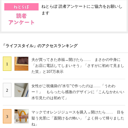
ねとらぼ 読者アンケートにご協力をお願いし
ます
「ライフスタイル」のアクセスランキング
夫が買ってきた赤福→開けたら…… まさかの中身に
1
「お店に電話してしまいそう」「さすがに初めて見まし
た笑」と107万表示
女性がご祝儀袋の“水引”で作ったのは……「うわわ
2
ー！」 もらったら感激のデザインに「こんなかわいい
水引見たのは初めて」
マックでオレンジジュースを購入→開けたら…… 目を
3
疑う光景に「蓋開けるの怖い」「よく持って帰りました
ね」