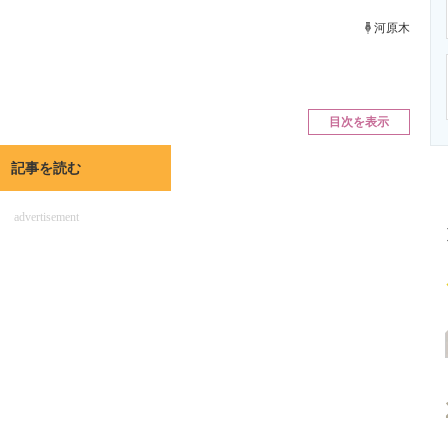
ニクス専門サイト
電子設計の基本と応用
エネルギーの専
河原木
。
目次を表示
記事を読む
advertisement