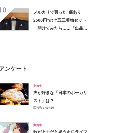
「憧れちゃう」
10
メルカリで買った“傷あり
2500円”の七五三着物セット
→開けてみたら……「出品者
さああああああん!!」 驚き
の中身に反響
アンケート
実施中
声が好きな「日本のボーカリ
スト」は？
回答数：49450
実施中
歌が上手だと思うホロライブ