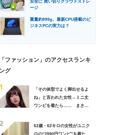
安全に 買い切りクラウドストレ
門メディア
建設×テクノロジーの最前線
ージ
重量約999g、最新CPU搭載のビ
ジネスPCの実力は？
「ファッション」のアクセスランキ
ング
1
「その体型でよく脚出せるよ
ね」と言われた女性→ミニ丈
ワンピを着たら…… まさか
の姿に「『マジか！』って叫
2
んだ」「スーパーオシャレ」
62歳・62キロの女性がユニク
ロの“2990円ワンピ”を着た