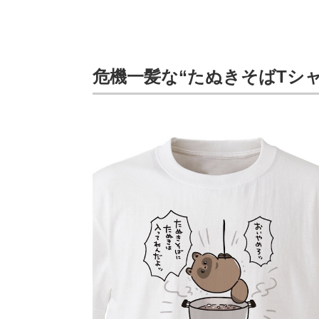
危機一髪な“たぬきそばTシ