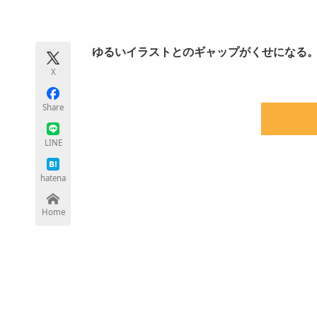
モノづくり技術者専門サイト
エレクトロ
ゆるいイラストとのギャップがくせになる
X
ちょっと気になるネットの話題
Share
LINE
hatena
Home