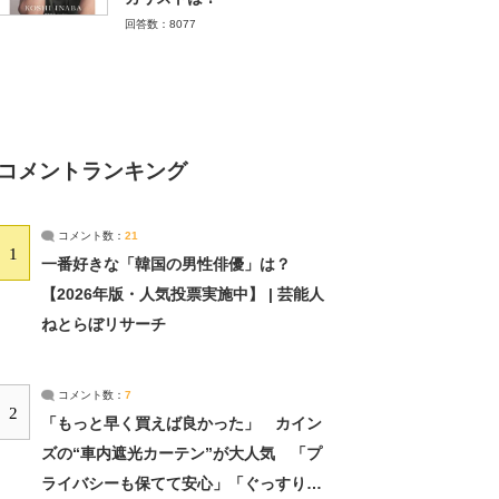
回答数：8077
コメントランキング
コメント数：
21
1
一番好きな「韓国の男性俳優」は？
【2026年版・人気投票実施中】 | 芸能人
ねとらぼリサーチ
コメント数：
7
2
「もっと早く買えば良かった」 カイン
ズの“車内遮光カーテン”が大人気 「プ
ライバシーも保てて安心」「ぐっすり眠