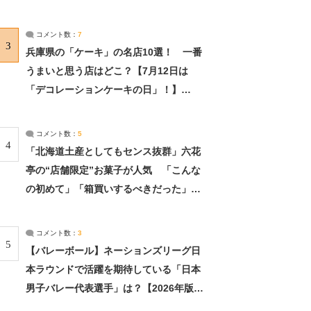
れました」（2/2） | ライフ ねとらぼリ
サーチ：2ページ目
コメント数：
7
3
兵庫県の「ケーキ」の名店10選！ 一番
うまいと思う店はどこ？【7月12日は
「デコレーションケーキの日」！】
（2/4） | 兵庫県 ねとらぼリサーチ：2ペ
ージ目
コメント数：
5
4
「北海道土産としてもセンス抜群」六花
亭の“店舗限定”お菓子が人気 「こんな
の初めて」「箱買いするべきだった」
（1/2） | 北海道 ねとらぼリサーチ
コメント数：
3
5
【バレーボール】ネーションズリーグ日
本ラウンドで活躍を期待している「日本
男子バレー代表選手」は？【2026年版・
人気投票実施中】（投票結果） | スポー