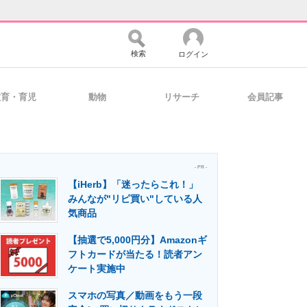
検索
ログイン
教育・育児
動物
リサーチ
会員記事
バイスの未来
好きが集まる 比べて選べる
- PR -
【iHerb】「迷ったらこれ！」
コミュニティ
マーケ×ITの今がよく分かる
みんなが"リピ買い"している人
気商品
【抽選で5,000円分】Amazonギ
・活用を支援
フトカードが当たる！読者アン
ケート実施中
スマホの写真／動画をもう一段