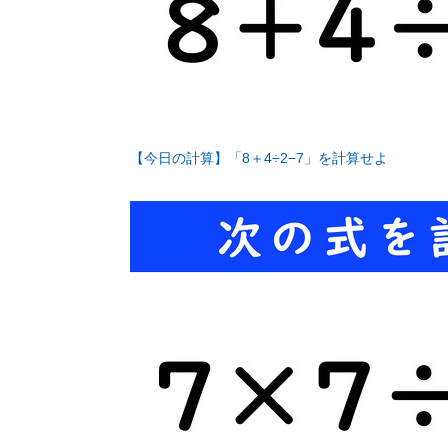
【今日の計算】「8＋4÷2−7」を計算せよ