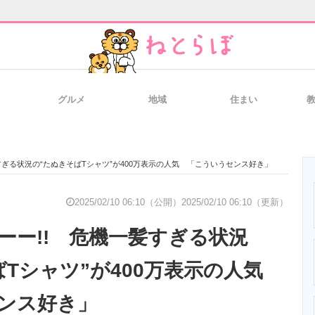
グルメ
地域
住まい
と未来を見通す
スマホと通信の最新トレンド
進化するPCとデ
すぎる状況の“たぬきそばTシャツ”が400万表示の人気 「こういうセンス好き」
のいまが分かる
企業ITのトレンドを詳説
経営リーダーの
2025/02/10 06:10（公開）
2025/02/10 06:10（更新）
ーー!! 危機一髪すぎる状況
T製品の総合サイト
IT製品の技術・比較・事例
製造業のIT導入
ばTシャツ”が400万表示の人気
ンス好き」