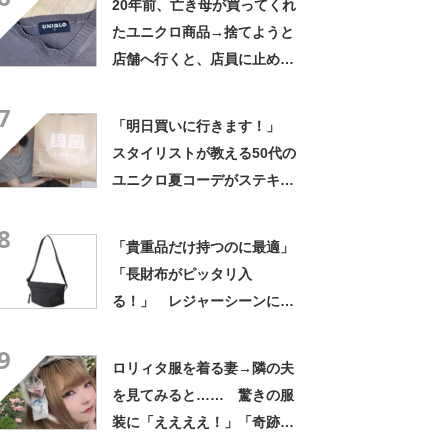
20年前、亡き母が買ってくれ
たユニクロ商品→捨てようと
店舗へ行くと、店員に止めら
れ…… 280万表示の“神対
7
応”に「お値段以上のサービ
「明日買いに行きます！」
ス」
スタイリストが教える50代の
ユニクロ夏コーデがステキ
「ワンランク上のコーディネ
8
ート」「参考になりました」
「貴重品だけ持つのに最適」
「長財布がピッタリ入
る！」 レジャーシーンにお
すすめのバッグ5選【2026年7
9
月版】
ロリィタ服を着る妻→隣の夫
を見てみると…… 驚きの服
装に「ええええ！」「奇跡」