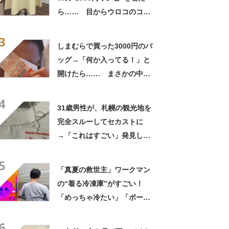
ら…… 目からウロコのコー
デに「全色ほしいくらい」
3
「参考になりました」
しまむらで買った3000円のバ
ッグ→「何か入ってる！」と
開けたら…… まさかの中身
に「買いに走った」「コスパ
4
良すぎる」
31歳男性が、札幌の観光地を
完全スルーしてセカストに
→「これはすごい」発見した
4290円商品に「まさに運命的
5
な出会い」
「真夏の救世主」ワークマン
の“着る冷凍庫”がすごい！
「めっちゃ冷たい」「ボーッ
となるのを防いでくれる感
6
じ」