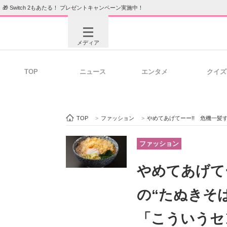
🎁 Switch 2もあたる！ プレゼントキャンペーン実施中！
メディア
TOP
ニュース
エンタメ
クイズ
注目記事を集めた総合ページ
ITの今
TOP
>
ファッション
>
やめてあげてーー!! 危機一髪
ビジネスと働き方のヒント
AI活用
ファッション
やめてあげて
ITエンジニア向け専門サイト
企業向けI
の“たぬきそ
「こういうセ