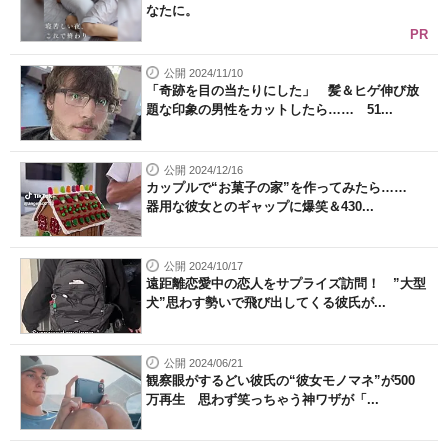
なたに。
PR
公開 2024/11/10
「奇跡を目の当たりにした」 髪＆ヒゲ伸び放
題な印象の男性をカットしたら…… 51...
公開 2024/12/16
カップルで“お菓子の家”を作ってみたら……
器用な彼女とのギャップに爆笑＆430...
公開 2024/10/17
遠距離恋愛中の恋人をサプライズ訪問！ ”大型
犬”思わす勢いで飛び出してくる彼氏が...
公開 2024/06/21
観察眼がするどい彼氏の“彼女モノマネ”が500
万再生 思わず笑っちゃう神ワザが「...