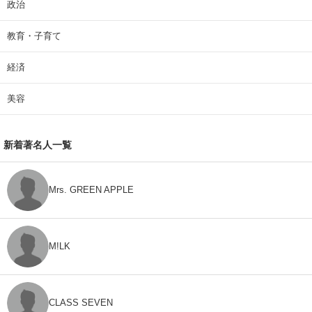
政治
教育・子育て
経済
美容
新着著名人一覧
Mrs. GREEN APPLE
M!LK
CLASS SEVEN