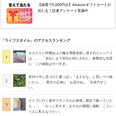
【抽選で5,000円分】Amazonギフトカードが
当たる！読者アンケート実施中
「ライフスタイル」のアクセスランキング
セカストに50着以上の服を買取依頼→渡されたレシート
1
は…… 「支払いまで何日か待たされた」衝撃的な光景
に「この値段はヤバすぎ」
草刈り中に見つけた葉っぱ→「まさかな」と思いつつ抜
2
いたら…… 驚きの正体に「お宝やね」「生命力すご
い」
ライブに行く道中でサンダルが崩壊→裸足で困っていた
3
ら…… 「かっこ良すぎ」まさかの展開に感動「こうい
う人に私もなりたい」