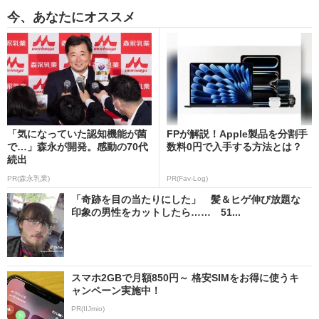
今、あなたにオススメ
「気になっていた認知機能が菌
FPが解説！Apple製品を分割手
で…」森永が開発。感動の70代
数料0円で入手する方法とは？
続出
PR(森永乳業)
PR(Fav-Log)
「奇跡を目の当たりにした」 髪＆ヒゲ伸び放題な
印象の男性をカットしたら…… 51...
スマホ2GBで月額850円～ 格安SIMをお得に使うキ
ャンペーン実施中！
PR(IIJmio)