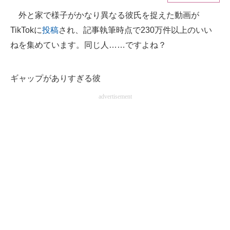
外と家で様子がかなり異なる彼氏を捉えた動画が
ITの今と未来を見通す
TikTokに
投稿
され、記事執筆時点で230万件以上のいい
スマホと通信の最新トレンド
ねを集めています。同じ人……ですよね？
進化するPCとデバイスの未来
ギャップがありすぎる彼
好きが集まる 比べて選べる
advertisement
ビジネスと働き方のヒント
AI活用のいまが分かる
企業ITのトレンドを詳説
経営リーダーのコミュニティ
マーケ×ITの今がよく分かる
ITエンジニア向け専門サイト