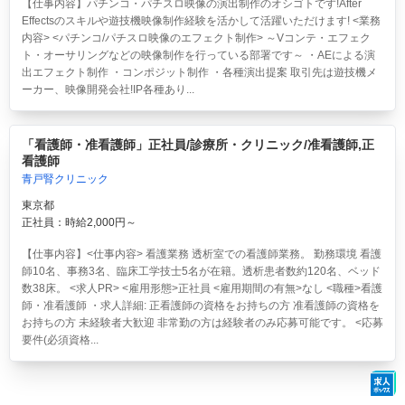
【仕事内容】パチンコ・パチスロ映像の演出制作のオシゴトです!After
Effectsのスキルや遊技機映像制作経験を活かして活躍いただけます! <業務
内容> <パチンコ/パチスロ映像のエフェクト制作> ～Vコンテ・エフェク
ト・オーサリングなどの映像制作を行っている部署です～ ・AEによる演
出エフェクト制作 ・コンポジット制作 ・各種演出提案 取引先は遊技機メ
ーカー、映像開発会社!IP各種あり...
「看護師・准看護師」正社員/診療所・クリニック/准看護師,正
看護師
青戸腎クリニック
東京都
正社員：時給2,000円～
【仕事内容】<仕事内容> 看護業務 透析室での看護師業務。 勤務環境 看護
師10名、事務3名、臨床工学技士5名が在籍。透析患者数約120名、ベッド
数38床。 <求人PR> <雇用形態>正社員 <雇用期間の有無>なし <職種>看護
師・准看護師 ・求人詳細: 正看護師の資格をお持ちの方 准看護師の資格を
お持ちの方 未経験者大歓迎 非常勤の方は経験者のみ応募可能です。 <応募
要件(必須資格...