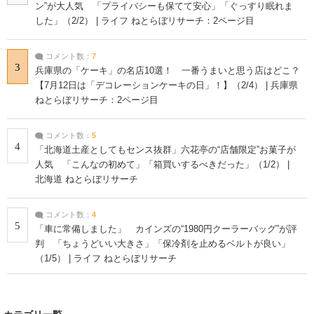
ン”が大人気 「プライバシーも保てて安心」「ぐっすり眠れま
した」（2/2） | ライフ ねとらぼリサーチ：2ページ目
コメント数：
7
3
兵庫県の「ケーキ」の名店10選！ 一番うまいと思う店はどこ？
【7月12日は「デコレーションケーキの日」！】（2/4） | 兵庫県
ねとらぼリサーチ：2ページ目
コメント数：
5
4
「北海道土産としてもセンス抜群」六花亭の“店舗限定”お菓子が
人気 「こんなの初めて」「箱買いするべきだった」（1/2） |
北海道 ねとらぼリサーチ
コメント数：
4
5
「車に常備しました」 カインズの“1980円クーラーバッグ”が評
判 「ちょうどいい大きさ」「保冷剤を止めるベルトが良い」
（1/5） | ライフ ねとらぼリサーチ