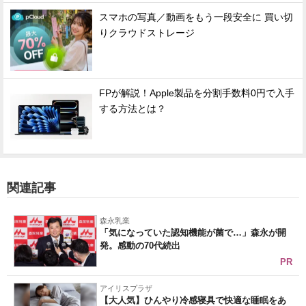
スマホの写真／動画をもう一段安全に 買い切
りクラウドストレージ
FPが解説！Apple製品を分割手数料0円で入手
する方法とは？
関連記事
森永乳業
「気になっていた認知機能が菌で…」森永が開
発。感動の70代続出
PR
アイリスプラザ
【大人気】ひんやり冷感寝具で快適な睡眠をあ