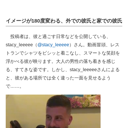
企業向けIT製品の総合サイト
IT製品の技術・比較・事例
イメージが180度変わる、外での彼氏と家での彼氏
製造業のIT導入・活用を支援
投稿者は、彼と過ごす日常などを公開している、
モノづくり技術者専門サイト
stacy_leeeee（
@stacy_leeeee
）さん。動画冒頭、レス
トランでシャツをビシッと着こなし、スマートな笑顔を
エレクトロニクス専門サイト
浮かべる彼が映ります。大人の男性の落ち着きを感じ
電子設計の基本と応用
る、すてきな姿です。しかし、stacy_leeeeeさんによる
と、彼がある場所では全く違った一面を見せるよう
エネルギーの専門メディア
で……。
建設×テクノロジーの最前線
ちょっと気になるネットの話題