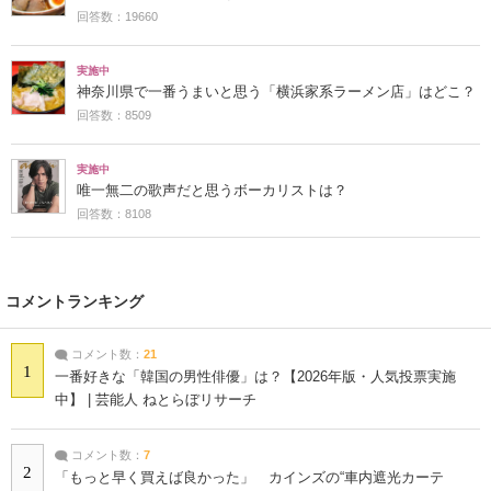
回答数：19660
実施中
神奈川県で一番うまいと思う「横浜家系ラーメン店」はどこ？
回答数：8509
実施中
唯一無二の歌声だと思うボーカリストは？
回答数：8108
コメントランキング
コメント数：
21
1
一番好きな「韓国の男性俳優」は？【2026年版・人気投票実施
中】 | 芸能人 ねとらぼリサーチ
コメント数：
7
2
「もっと早く買えば良かった」 カインズの“車内遮光カーテ