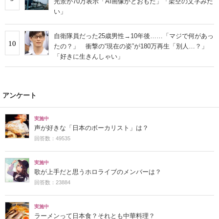
光景が70万表示「AI画像かとおもた」「架空の文字みた
い」
自衛隊員だった25歳男性→10年後……「マジで何があっ
10
たの？」 衝撃の“現在の姿”が180万再生「別人…？」
「好きに生きんしゃい」
アンケート
実施中
声が好きな「日本のボーカリスト」は？
回答数：49535
実施中
歌が上手だと思うホロライブのメンバーは？
回答数：23884
実施中
ラーメンって日本食？それとも中華料理？