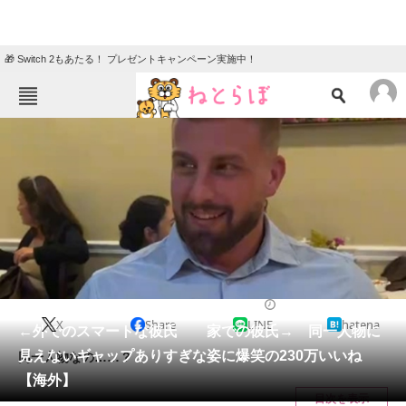
🎁 Switch 2もあたる！ プレゼントキャンペーン実施中！
ねとらぼメニュー
TOP
ニュース
エンタメ
クイズ
グルメ
地域
住まい
教育・育児
動物
リサーチ
ライフスタイル
2025/02/11 11:30（公開）
X
Share
LINE
hatena
会員記事
←外でのスマートな彼氏 家での彼氏→ 同一人物に
見えないギャップありすぎな姿に爆笑の230万いいね
同一人物なの……？
メディア
【海外】
目次を表示
注目記事を集めた総合ページ