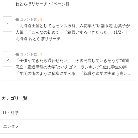
ねとらぼリサーチ：2ページ目
コメント数：
5
4
「北海道土産としてもセンス抜群」六花亭の“店舗限定”お菓子が
人気 「こんなの初めて」「箱買いするべきだった」（1/2） |
北海道 ねとらぼリサーチ
コメント数：
3
5
「子供ができたら通わせたい」 今後発展していきそうな“関関
同立・産近甲龍の大学”といえば？ ランキング1位に学生の声
「学問の街のように多様に学べる」「就職や進学の実績も高い」
| 大学 ねとらぼリサーチ
カテゴリ一覧
IT・科学
エンタメ