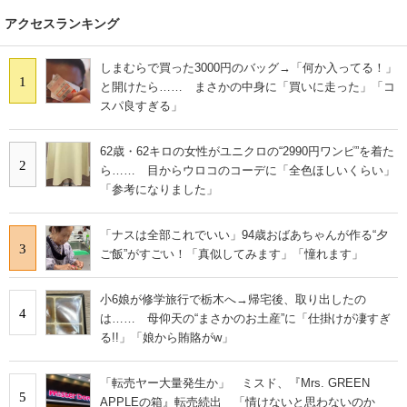
アクセスランキング
しまむらで買った3000円のバッグ→「何か入ってる！」
1
と開けたら…… まさかの中身に「買いに走った」「コ
スパ良すぎる」
62歳・62キロの女性がユニクロの“2990円ワンピ”を着た
2
ら…… 目からウロコのコーデに「全色ほしいくらい」
「参考になりました」
「ナスは全部これでいい」94歳おばあちゃんが作る“夕
3
ご飯”がすごい！「真似してみます」「憧れます」
小6娘が修学旅行で栃木へ→帰宅後、取り出したの
4
は…… 母仰天の“まさかのお土産”に「仕掛けが凄すぎ
る!!」「娘から賄賂がw」
「転売ヤー大量発生か」 ミスド、『Mrs. GREEN
5
APPLEの箱』転売続出 「情けないと思わないのか