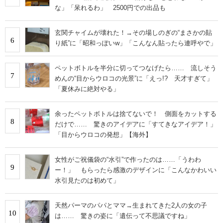
な」「呆れるわ」 2500円での出品も
玄関チャイムが壊れた！→その場しのぎの“まさかの貼
6
り紙”に「昭和っぽいw」「こんなん貼ったら連呼やで」
ペットボトルを半分に切ってつなげたら…… 流しそう
7
めんの“目からウロコの光景”に「えっ!? 天才すぎて」
「夏休みに絶対やる」
余ったペットボトルは捨てないで！ 側面をカットする
8
だけで…… 驚きのアイデアに「すてきなアイデア！」
「目からウロコの発想」【海外】
女性がご祝儀袋の“水引”で作ったのは……「うわわ
9
ー！」 もらったら感激のデザインに「こんなかわいい
水引見たのは初めて」
天然パーマのパパとママ→生まれてきた2人の女の子
10
は…… 驚きの姿に「遺伝って不思議ですね」