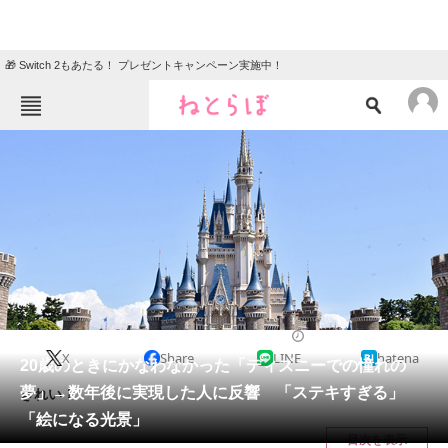
🎁 Switch 2もあたる！ プレゼントキャンペーン実施中！
ねとらぼメニュー
TOP
ニュース
エンタメ
クイズ
グルメ
地域
住まい
教育・育児
動物
リサーチ
2025/02/20 18:05（公開）
X
Share
LINE
hatena
会員記事
20歳のときにかなわなかった「ディズニーでの憧れの
夢」→数年後に実現した人に反響 「ステキすぎる」
きれい！
メディア
「絵になる光景」
目次を表示
注目記事を集めた総合ページ