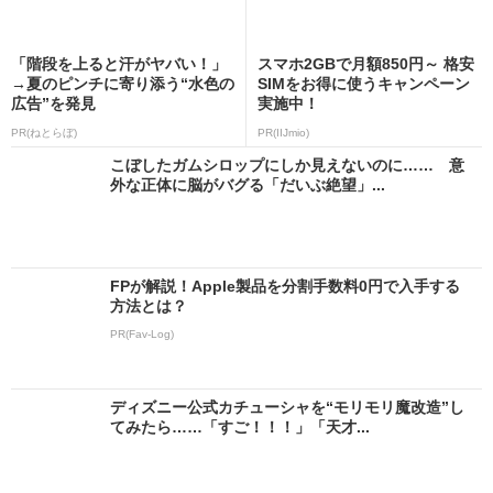
「階段を上ると汗がヤバい！」
スマホ2GBで月額850円～ 格安
→夏のピンチに寄り添う“水色の
SIMをお得に使うキャンペーン
広告”を発見
実施中！
PR(ねとらぼ)
PR(IIJmio)
こぼしたガムシロップにしか見えないのに…… 意
外な正体に脳がバグる「だいぶ絶望」...
FPが解説！Apple製品を分割手数料0円で入手する
方法とは？
PR(Fav-Log)
ディズニー公式カチューシャを“モリモリ魔改造”し
てみたら……「すご！！！」「天才...