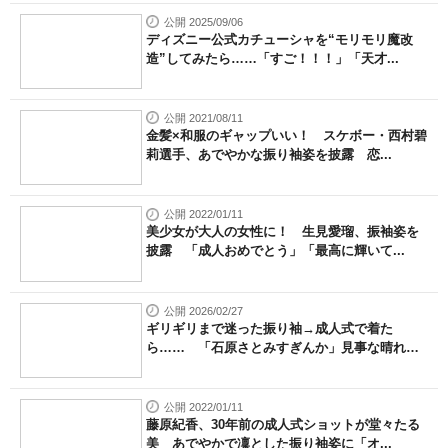
公開 2025/09/06
ディズニー公式カチューシャを“モリモリ魔改
造”してみたら……「すご！！！」「天才...
公開 2021/08/11
金髪×和服のギャップいい！ スケボー・西村碧
莉選手、あでやかな振り袖姿を披露 恋...
公開 2022/01/11
美少女が大人の女性に！ 生見愛瑠、振袖姿を
披露 「成人おめでとう」「最高に輝いて...
公開 2026/02/27
ギリギリまで迷った振り袖→成人式で着た
ら…… 「石原さとみすぎんか」見事な晴れ
姿...
公開 2022/01/11
藤原紀香、30年前の成人式ショットが堂々たる
美 あでやかで凜とした振り袖姿に「オ...