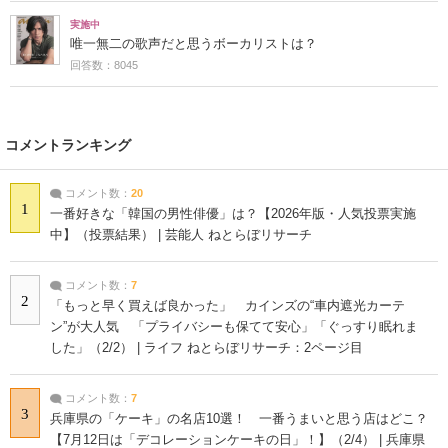
実施中
唯一無二の歌声だと思うボーカリストは？
回答数：8045
コメントランキング
コメント数：
20
1
一番好きな「韓国の男性俳優」は？【2026年版・人気投票実施
中】（投票結果） | 芸能人 ねとらぼリサーチ
コメント数：
7
2
「もっと早く買えば良かった」 カインズの“車内遮光カーテ
ン”が大人気 「プライバシーも保てて安心」「ぐっすり眠れま
した」（2/2） | ライフ ねとらぼリサーチ：2ページ目
コメント数：
7
3
兵庫県の「ケーキ」の名店10選！ 一番うまいと思う店はどこ？
【7月12日は「デコレーションケーキの日」！】（2/4） | 兵庫県