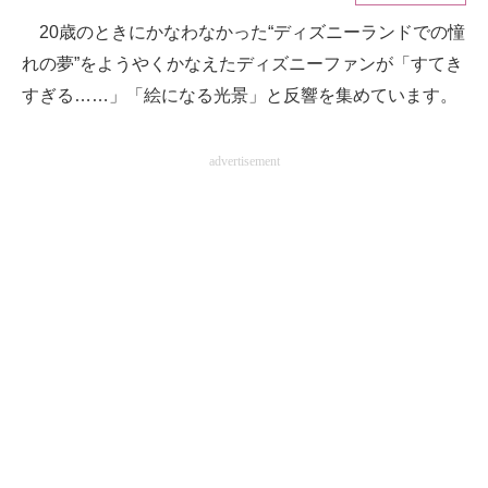
20歳のときにかなわなかった“ディズニーランドでの憧
ITの今と未来を見通す
れの夢”をようやくかなえたディズニーファンが「すてき
スマホと通信の最新トレンド
すぎる……」「絵になる光景」と反響を集めています。
進化するPCとデバイスの未来
advertisement
好きが集まる 比べて選べる
ビジネスと働き方のヒント
AI活用のいまが分かる
企業ITのトレンドを詳説
経営リーダーのコミュニティ
マーケ×ITの今がよく分かる
ITエンジニア向け専門サイト