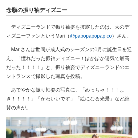
企業向けIT製品の総合サイト
念願の振り袖ディズニー
IT製品の技術・比較・事例
ディズニーランドで振り袖姿を披露したのは、大のデ
製造業のIT導入・活用を支援
ィズニーファンというMari（
@papopapopapico
）さん。
モノづくり技術者専門サイト
Mariさんは世間が成人式のシーズンの1月に誕生日を迎
え、「憧れだった振袖ディズニー！ぽかぽか陽気で最高
エレクトロニクス専門サイト
だった！！！！」と、振り袖姿でディズニーランドのエ
電子設計の基本と応用
ントランスで撮影した写真を投稿。
エネルギーの専門メディア
あでやかな振り袖姿の写真に、「めっちゃ！！！よ
き！！！！」「かわいいです」「絵になる光景」など絶
建設×テクノロジーの最前線
賛の声が。
ちょっと気になるネットの話題