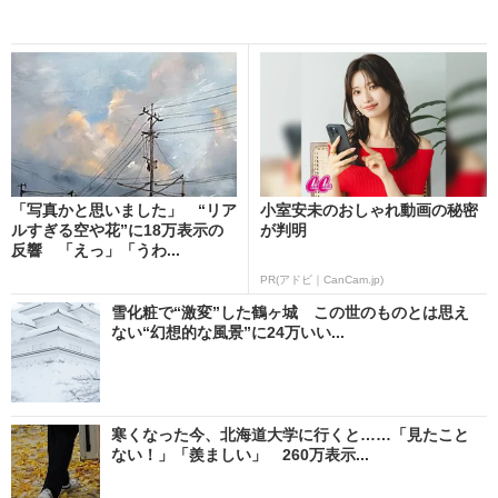
「写真かと思いました」 “リア
小室安未のおしゃれ動画の秘密
ルすぎる空や花”に18万表示の
が判明
反響 「えっ」「うわ...
PR(アドビ｜CanCam.jp)
雪化粧で“激変”した鶴ヶ城 この世のものとは思え
ない“幻想的な風景”に24万いい...
寒くなった今、北海道大学に行くと……「見たこと
ない！」「羨ましい」 260万表示...