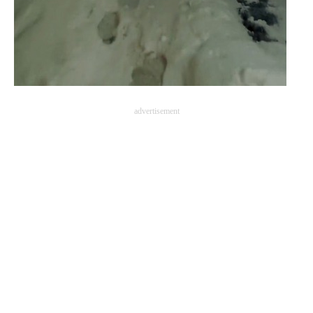
advertisement