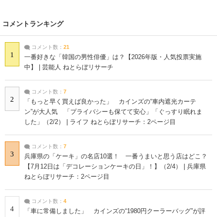
コメントランキング
コメント数：
21
1
一番好きな「韓国の男性俳優」は？【2026年版・人気投票実施
中】 | 芸能人 ねとらぼリサーチ
コメント数：
7
2
「もっと早く買えば良かった」 カインズの“車内遮光カーテ
ン”が大人気 「プライバシーも保てて安心」「ぐっすり眠れま
した」（2/2） | ライフ ねとらぼリサーチ：2ページ目
コメント数：
7
3
兵庫県の「ケーキ」の名店10選！ 一番うまいと思う店はどこ？
【7月12日は「デコレーションケーキの日」！】（2/4） | 兵庫県
ねとらぼリサーチ：2ページ目
コメント数：
4
4
「車に常備しました」 カインズの“1980円クーラーバッグ”が評