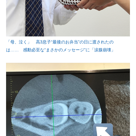
「母、泣く」 高3息子“最後のお弁当”の日に渡されたの
は…… 感動必至な“まさかのメッセージ”に「涙腺崩壊」