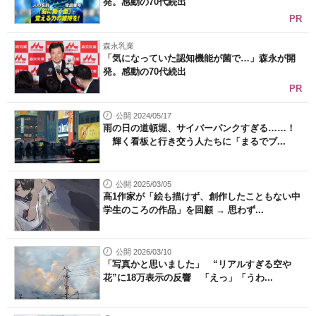
発。感動の70代続出
PR
森永乳業
「気になっていた認知機能が菌で…」森永が開
発。感動の70代続出
PR
公開 2024/05/17
雨の日の道頓堀、サイバーパンクすぎる……！
輝く看板と行き交う人たちに「まるでブ...
公開 2025/03/05
高1作家が「絵も描けず、創作したこともない中
学生のころの作品」を回顧 → 思わず...
公開 2026/03/10
「写真かと思いました」 “リアルすぎる空や
花”に18万表示の反響 「えっ」「うわ...