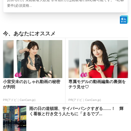
お持ちの方 未経験者大歓迎 非常勤の方は経験者のみ応募可能です。 <応募
要件(必須資格...
今、あなたにオススメ
小室安未のおしゃれ動画の秘密
専属モデルの動画編集の裏側を
が判明
チラ見せ♡
PR(アドビ｜CanCam.jp)
PR(アドビ｜CanCam.jp)
雨の日の道頓堀、サイバーパンクすぎる……！ 輝
く看板と行き交う人たちに「まるでブ...