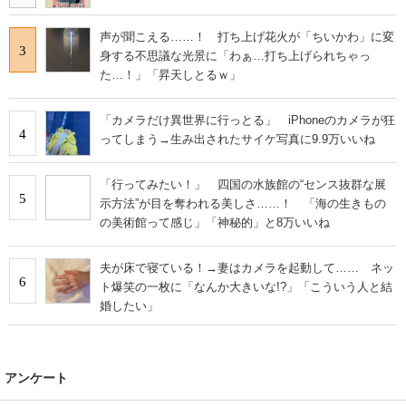
声が聞こえる……！ 打ち上げ花火が「ちいかわ」に変
3
身する不思議な光景に「わぁ…打ち上げられちゃっ
た…！」「昇天しとるｗ」
「カメラだけ異世界に行っとる」 iPhoneのカメラが狂
4
ってしまう→生み出されたサイケ写真に9.9万いいね
「行ってみたい！」 四国の水族館の“センス抜群な展
5
示方法”が目を奪われる美しさ……！ 「海の生きもの
の美術館って感じ」「神秘的」と8万いいね
夫が床で寝ている！→妻はカメラを起動して…… ネッ
6
ト爆笑の一枚に「なんか大きいな!?」「こういう人と結
婚したい」
アンケート