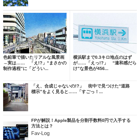
色鉛筆で描いたリアルな風景画
横浜駅まで0.3キロ地点のはず
→実は…… 「え!?」“まさかの
が……「えっ!?」 “違和感だら
制作過程”に「どうい...
け”な景色が456...
「え、合成じゃないの!?」 街中で見つけた“道路
標示”をよく見ると……「すごっ！...
FPが解説！Apple製品を分割手数料0円で入手する
方法とは？
Fav-Log