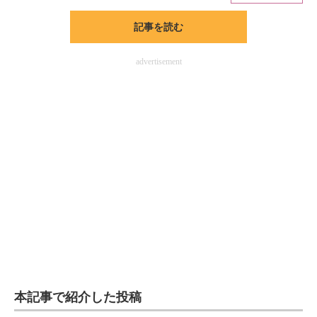
記事を読む
ITの今と未来を見通す
スマホと通信の最新トレンド
advertisement
進化するPCとデバイスの未来
好きが集まる 比べて選べる
ビジネスと働き方のヒント
AI活用のいまが分かる
企業ITのトレンドを詳説
経営リーダーのコミュニティ
マーケ×ITの今がよく分かる
本記事で紹介した投稿
ITエンジニア向け専門サイト