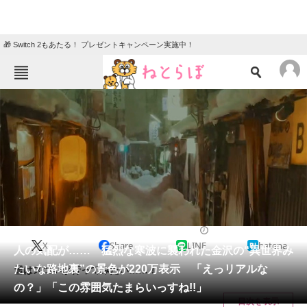
🎁 Switch 2もあたる！ プレゼントキャンペーン実施中！
ねとらぼメニュー
TOP
ニュース
エンタメ
クイズ
グルメ
地域
住まい
教育・育児
動物
リサーチ
写真
2025/03/05 15:15（公開）
X
Share
LINE
hatena
会員記事
人の気配が…… 猛烈な寒波に襲われた金沢の“異世界み
たいな路地裏”の景色が220万表示 「えっリアルな
雪はスゴいが行ってみたい……！
メディア
の？」「この雰囲気たまらいっすね!!」
目次を表示
注目記事を集めた総合ページ