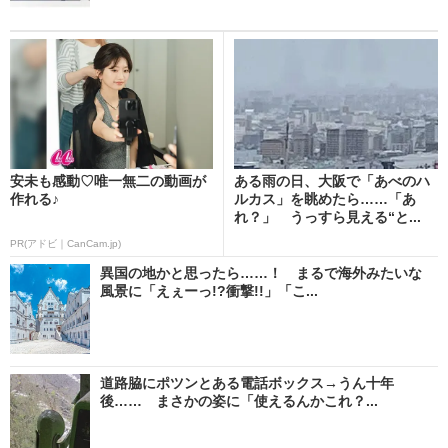
安未も感動♡唯一無二の動画が
ある雨の日、大阪で「あべのハ
作れる♪
ルカス」を眺めたら……「あ
れ？」 うっすら見える“と...
PR(アドビ｜CanCam.jp)
異国の地かと思ったら……！ まるで海外みたいな
風景に「えぇーっ!?衝撃!!」「こ...
道路脇にポツンとある電話ボックス→うん十年
後…… まさかの姿に「使えるんかこれ？...