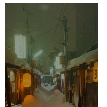
企業向けIT製品の総合サイト
IT製品の技術・比較・事例
製造業のIT導入・活用を支援
モノづくり技術者専門サイト
エレクトロニクス専門サイト
電子設計の基本と応用
エネルギーの専門メディア
建設×テクノロジーの最前線
ちょっと気になるネットの話題