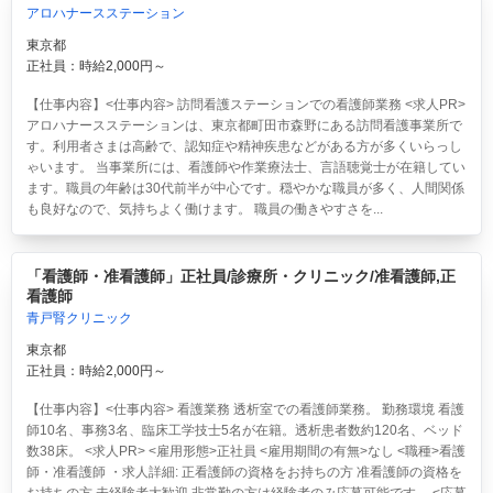
アロハナースステーション
東京都
正社員：時給2,000円～
【仕事内容】<仕事内容> 訪問看護ステーションでの看護師業務 <求人PR>
アロハナースステーションは、東京都町田市森野にある訪問看護事業所で
す。利用者さまは高齢で、認知症や精神疾患などがある方が多くいらっし
ゃいます。 当事業所には、看護師や作業療法士、言語聴覚士が在籍してい
ます。職員の年齢は30代前半が中心です。穏やかな職員が多く、人間関係
も良好なので、気持ちよく働けます。 職員の働きやすさを...
「看護師・准看護師」正社員/診療所・クリニック/准看護師,正
看護師
青戸腎クリニック
東京都
正社員：時給2,000円～
【仕事内容】<仕事内容> 看護業務 透析室での看護師業務。 勤務環境 看護
師10名、事務3名、臨床工学技士5名が在籍。透析患者数約120名、ベッド
数38床。 <求人PR> <雇用形態>正社員 <雇用期間の有無>なし <職種>看護
師・准看護師 ・求人詳細: 正看護師の資格をお持ちの方 准看護師の資格を