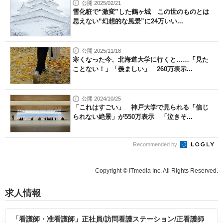
公開 2025/02/21
雪化粧で“激変”した鶴ヶ城 この世のものとは
思えない“幻想的な風景”に24万いい...
公開 2025/11/18
寒くなった今、北海道大学に行くと……「見た
ことない！」「羨ましい」 260万表示...
公開 2024/10/25
「これはすごい」 神戸大学で見られる「信じ
られない絶景」が550万表示 「泣きそ...
Recommended by
Copyright © ITmedia Inc. All Rights Reserved.
求人情報
「看護師・准看護師」正社員/訪問看護ステーション/正看護師