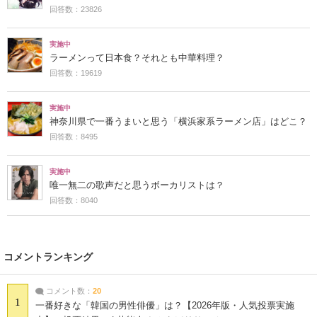
回答数：23826
実施中
ラーメンって日本食？それとも中華料理？
回答数：19619
実施中
神奈川県で一番うまいと思う「横浜家系ラーメン店」はどこ？
回答数：8495
実施中
唯一無二の歌声だと思うボーカリストは？
回答数：8040
コメントランキング
コメント数：
20
1
一番好きな「韓国の男性俳優」は？【2026年版・人気投票実施