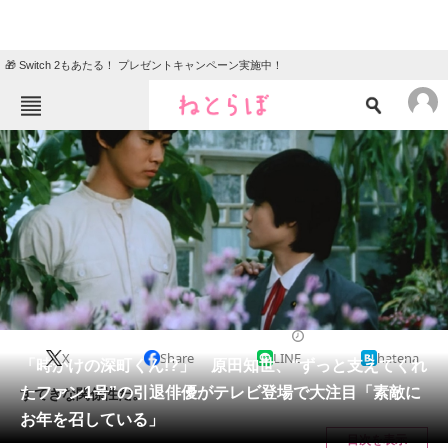
🎁 Switch 2もあたる！ プレゼントキャンペーン実施中！
ねとらぼメニュー
TOP
ニュース
エンタメ
クイズ
グルメ
地域
住まい
教育・育児
動物
リサーチ
エンタメ
2025/03/05 15:45（公開）
X
Share
LINE
hatena
会員記事
「時かけの深町くん!?」 原田知世、“ずっと支えてくれ
たファン1号”の引退俳優がテレビ登場で大注目「素敵に
すてきな関係性だ。
メディア
お年を召している」
目次を表示
注目記事を集めた総合ページ