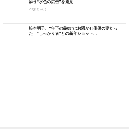
添う“水色の広告”を発見
PR(ねとらぼ)
松本明子、“年下の義姉”はお騒がせ俳優の妻だっ
た “しっかり者”との新年ショット...