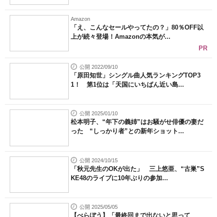
Amazon
「え、こんなセールやってたの？」80％OFF以
上が続々登場！Amazonの本気が...
PR
公開 2022/09/10
「原田知世」シングル曲人気ランキングTOP3
1！ 第1位は「天国にいちばん近い島...
公開 2025/01/10
松本明子、“年下の義姉”はお騒がせ俳優の妻だ
った “しっかり者”との新年ショット...
公開 2024/10/15
「秋元先生のOKが出た」 三上悠亜、“古巣”S
KE48のライブに10年ぶりの参加...
公開 2025/05/05
【べらぼう】「最終回まで出ないと思って