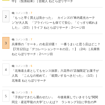
中】（投票結果） | 芸能人 ねとらぼリサーチ
コメント数：
7
2
「もっと早く買えば良かった」 カインズの“車内遮光カーテ
ン”が大人気 「プライバシーも保てて安心」「ぐっすり眠れま
した」（2/2） | ライフ ねとらぼリサーチ：2ページ目
コメント数：
7
3
兵庫県の「ケーキ」の名店10選！ 一番うまいと思う店はどこ？
【7月12日は「デコレーションケーキの日」！】（2/4） | 兵庫県
ねとらぼリサーチ：2ページ目
コメント数：
5
4
「北海道土産としてもセンス抜群」六花亭の“店舗限定”お菓子が
人気 「こんなの初めて」「箱買いするべきだった」（1/2） |
北海道 ねとらぼリサーチ
コメント数：
3
5
「子供ができたら通わせたい」 今後発展していきそうな“関関
同立・産近甲龍の大学”といえば？ ランキング1位に学生の声