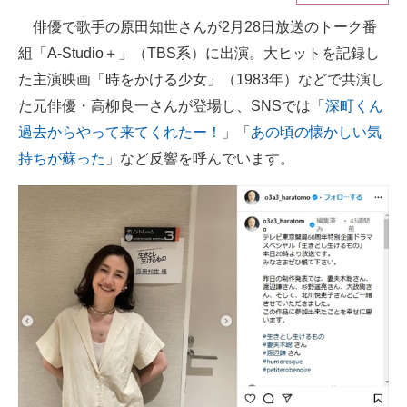
俳優で歌手の原田知世さんが2月28日放送のトーク番
ITの今と未来を見通す
組「A-Studio＋」（TBS系）に出演。大ヒットを記録し
スマホと通信の最新トレンド
た主演映画「時をかける少女」（1983年）などで共演し
た元俳優・高柳良一さんが登場し、SNSでは「
深町くん
進化するPCとデバイスの未来
過去からやって来てくれたー！
」「
あの頃の懐かしい気
好きが集まる 比べて選べる
持ちが蘇った
」など反響を呼んでいます。
ビジネスと働き方のヒント
AI活用のいまが分かる
企業ITのトレンドを詳説
経営リーダーのコミュニティ
マーケ×ITの今がよく分かる
ITエンジニア向け専門サイト