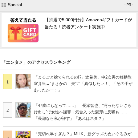
Special
- PR -
【抽選で5,000円分】Amazonギフトカードが
当たる！読者アンケート実施中
「エンタメ」のアクセスランキング
「まるごと捨てられるの!?」辻希美、中2次男の移動教
1
室弁当→“まさかの工夫”に「真似したい！」「その手が
あったかー！」
「47歳にもなって……」 長瀬智也、“汚ったないさら
2
け出し”で女性へ謝罪→気合入った髪形に反響も……
「長瀬なら私が許す」「あれはネタ？」
「売切れ早すぎん？」M!LK、新グッズのぬいぐるみが