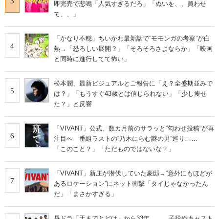
3
即完売で悲鳴「人気すぎるだろ」「ぬいを、、買わせ
て、、」
「かなり不穏」ちいかわ最新話で“モモンガの考察”が白
4
熱→「恐ろしい展開？」「そろそろさよならか」「映画
と同時に進行してて怖い」
松本潤、最新ビジュアルとご報告に「え？全盛期並みで
5
は？」「もうすぐ43歳とは信じられない」「少し痩せ
た？」と反響
「VIVANT」公式、数カ月前のサラッと“匂わせ投稿”が再
6
注目へ 番組ラストの“乃木にらむ謎の男”巡り……
「このこと？」「ただものではないな？」
「VIVANT」新庄が潜伏していた豪邸→“意外にもほどが
7
あるロケーション”にネット衝撃「タイじゃなかったん
だ」「まさかすぎる」
昼ドラ「天までとどけ」から33年…… 子役やキャスト