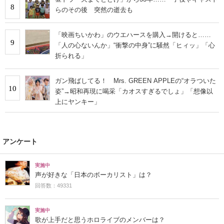
8
らのその後 突然の逝去も
「映画ちいかわ」のウエハースを購入→開けると……
9
「人の心ないんか」“衝撃の中身”に騒然「ヒィッ」「心
折られる」
ガン飛ばしてる！ Mrs. GREEN APPLEの“オラついた
10
姿”→昭和再現に喝采「カオスすぎるでしょ」「想像以
上にヤンキー」
アンケート
実施中
声が好きな「日本のボーカリスト」は？
回答数：49331
実施中
歌が上手だと思うホロライブのメンバーは？