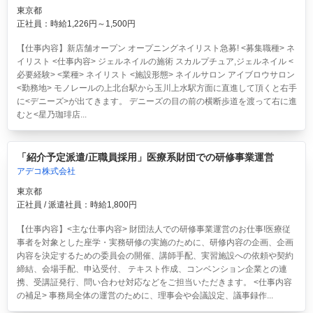
東京都
正社員：時給1,226円～1,500円
【仕事内容】新店舗オープン オープニングネイリスト急募! <募集職種> ネ
イリスト <仕事内容> ジェルネイルの施術 スカルプチュア,ジェルネイル <
必要経験> <業種> ネイリスト <施設形態> ネイルサロン アイブロウサロン
<勤務地> モノレールの上北台駅から玉川上水駅方面に直進して頂くと右手
に<デニーズ>が出てきます。 デニーズの目の前の横断歩道を渡って右に進
むと<星乃珈琲店...
「紹介予定派遣/正職員採用」医療系財団での研修事業運営
アデコ株式会社
東京都
正社員 / 派遣社員：時給1,800円
【仕事内容】<主な仕事内容> 財団法人での研修事業運営のお仕事!医療従
事者を対象とした座学・実務研修の実施のために、研修内容の企画、企画
内容を決定するための委員会の開催、講師手配、実習施設への依頼や契約
締結、会場手配、申込受付、 テキスト作成、コンベンション企業との連
携、受講証発行、問い合わせ対応などをご担当いただきます。 <仕事内容
の補足> 事務局全体の運営のために、理事会や会議設定、議事録作...