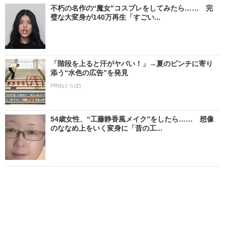
不朽の名作の“魔女”コスプレをしてみたら…… 完
璧な大変身が140万再生「すごい...
「階段を上ると汗がヤバい！」→夏のピンチに寄り
添う“水色の広告”を発見
PR(ねとらぼ)
54歳女性、“工藤静香風メイク”をしたら…… 想像
のななめ上をいく変身に「昔の工...