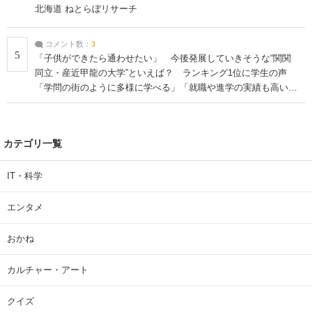
北海道 ねとらぼリサーチ
コメント数：
3
5
「子供ができたら通わせたい」 今後発展していきそうな“関関
同立・産近甲龍の大学”といえば？ ランキング1位に学生の声
「学問の街のように多様に学べる」「就職や進学の実績も高い」
| 大学 ねとらぼリサーチ
カテゴリ一覧
IT・科学
エンタメ
おかね
カルチャー・アート
クイズ