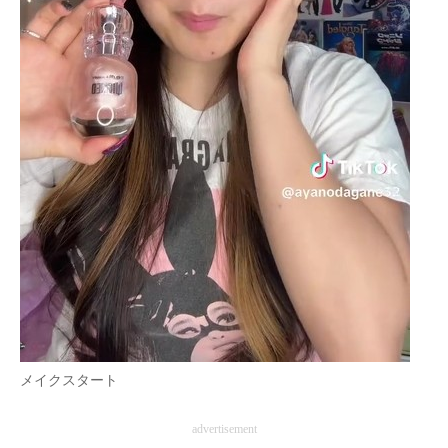
企業向けIT製品の総合サイト
IT製品の技術・比較・事例
製造業のIT導入・活用を支援
モノづくり技術者専門サイト
エレクトロニクス専門サイト
電子設計の基本と応用
エネルギーの専門メディア
建設×テクノロジーの最前線
ちょっと気になるネットの話題
メイクスタート
advertisement