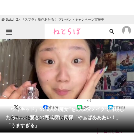
🎁 Switch 2と『スプラ』新作あたる！ プレゼントキャンペーン実施中
ねとらぼメニュー
TOP
ニュース
エンタメ
クイズ
グルメ
地域
住まい
教育・育児
動物
リサーチ
美容
2025/03/09 07:30（公開）
X
Share
LINE
hatena
会員記事
「ウィキッド」の“2人の魔女”を1人2役メイクで再現し
たら…… 驚きの完成度に反響「やぁばあああい！」
エルファバとグリンダを1人で再現。
メディア
「うますぎる」
目次を表示
注目記事を集めた総合ページ