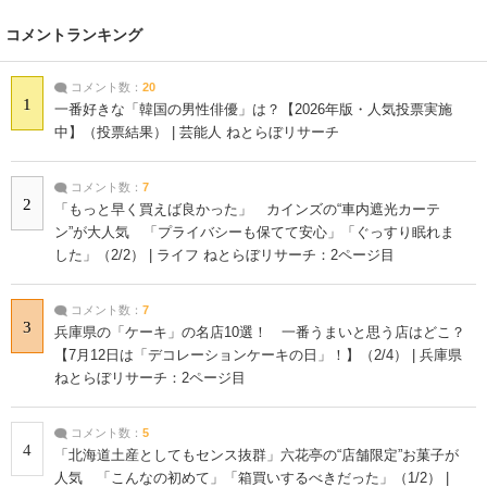
コメントランキング
コメント数：
20
1
一番好きな「韓国の男性俳優」は？【2026年版・人気投票実施
中】（投票結果） | 芸能人 ねとらぼリサーチ
コメント数：
7
2
「もっと早く買えば良かった」 カインズの“車内遮光カーテ
ン”が大人気 「プライバシーも保てて安心」「ぐっすり眠れま
した」（2/2） | ライフ ねとらぼリサーチ：2ページ目
コメント数：
7
3
兵庫県の「ケーキ」の名店10選！ 一番うまいと思う店はどこ？
【7月12日は「デコレーションケーキの日」！】（2/4） | 兵庫県
ねとらぼリサーチ：2ページ目
コメント数：
5
4
「北海道土産としてもセンス抜群」六花亭の“店舗限定”お菓子が
人気 「こんなの初めて」「箱買いするべきだった」（1/2） |