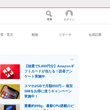
検索
ログイン
教育・育児
動物
リサーチ
会員記事
バイスの未来
好きが集まる 比べて選べる
- PR -
【抽選で5,000円分】Amazonギ
コミュニティ
マーケ×ITの今がよく分かる
フトカードが当たる！読者アン
ケート実施中
スマホ2GBで月額850円～ 格安
・活用を支援
SIMをお得に使うキャンペーン
実施中！
重量約999g、最新CPU搭載のビ