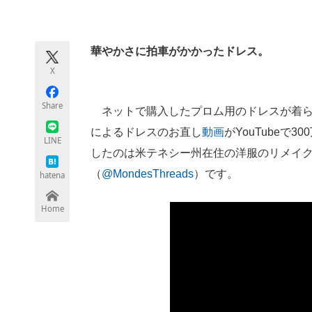
モノづくり技術者専門サイト
エレクトロ
華やかさに拍車がかかったドレス。
X
ちょっと気になるネットの話題
Share
ネットで購入したプロム用のドレスが着ら
によるドレスのお直し
動画
がYouTube
LINE
したのは米テネシー州在住の洋服のリメイ
（
@MondesThreads
）です。
hatena
Home