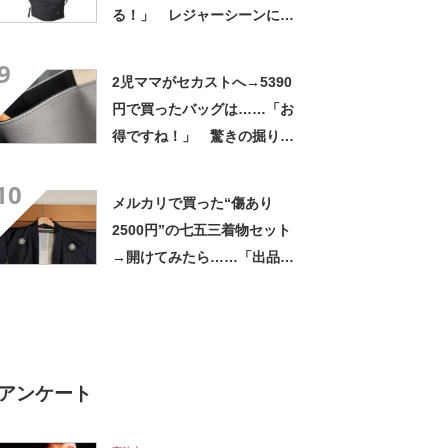
る！」 レジャーシーンにお
すすめのバッグ5選【2026年7
9
月版】
2児ママがセカストへ→5390
円で買ったバッグは……「お
得ですね！」 驚きの掘り出
しものに「セカストあなどれ
10
ない！」「美品です」
メルカリで買った“傷あり
2500円”の七五三着物セット
→開けてみたら……「出品者
さああああああん!!」 驚き
の中身に反響
アンケート