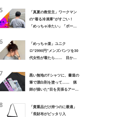
れ…… 280万表示の“神対
5
応”に「お値段以上のサービ
「真夏の救世主」ワークマン
ス」
の“着る冷凍庫”がすごい！
「めっちゃ冷たい」「ボーッ
となるのを防いでくれる感
6
じ」
「めっちゃ楽」ユニク
ロ“2990円”メンズパンツを30
代女性が着たら…… 目から
ウロコの“大人コーデ術”に
7
「カッコ良すぎる！」「買い
黒い無地のTシャツに、書道の
ました」
筆で漂白剤を塗って…… 猟
師が描いた“目を見張るアー
ト”に注目「大作じゃないです
8
か！」「おぉ!!!シブい!!!」
「貴重品だけ持つのに最適」
「長財布がピッタリ入