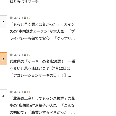
ねとらぼリサーチ
コメント数：
7
2
「もっと早く買えば良かった」 カイン
ズの“車内遮光カーテン”が大人気 「プ
ライバシーも保てて安心」「ぐっすり眠
れました」（2/2） | ライフ ねとらぼリ
サーチ：2ページ目
コメント数：
7
3
兵庫県の「ケーキ」の名店10選！ 一番
うまいと思う店はどこ？【7月12日は
「デコレーションケーキの日」！】
（2/4） | 兵庫県 ねとらぼリサーチ：2ペ
ージ目
コメント数：
5
4
「北海道土産としてもセンス抜群」六花
亭の“店舗限定”お菓子が人気 「こんな
の初めて」「箱買いするべきだった」