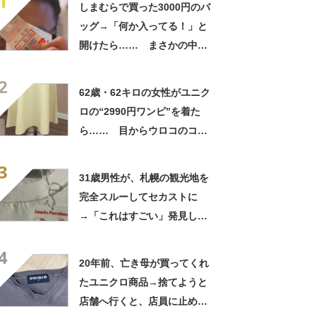
1
しまむらで買った3000円のバ
ッグ→「何か入ってる！」と
開けたら…… まさかの中身
に「買いに走った」「コスパ
2
良すぎる」
62歳・62キロの女性がユニク
ロの“2990円ワンピ”を着た
ら…… 目からウロコのコー
デに「全色ほしいくらい」
3
「参考になりました」
31歳男性が、札幌の観光地を
完全スルーしてセカストに
→「これはすごい」発見した
4290円商品に「まさに運命的
4
な出会い」
20年前、亡き母が買ってくれ
たユニクロ商品→捨てようと
店舗へ行くと、店員に止めら