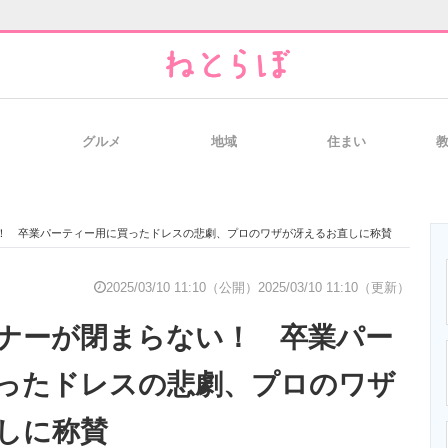
グルメ
地域
住まい
と未来を見通す
スマホと通信の最新トレンド
進化するPCとデ
！ 卒業パーティー用に買ったドレスの悲劇、プロのワザが冴えるお直しに称賛
のいまが分かる
企業ITのトレンドを詳説
経営リーダーの
2025/03/10 11:10（公開）
2025/03/10 11:10（更新）
ナーが閉まらない！ 卒業パー
T製品の総合サイト
IT製品の技術・比較・事例
製造業のIT導入
ったドレスの悲劇、プロのワザ
しに称賛