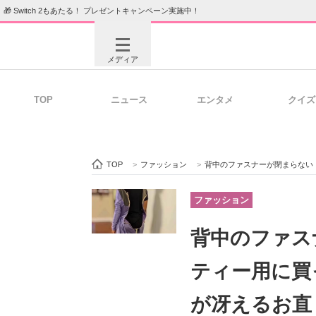
🎁 Switch 2もあたる！ プレゼントキャンペーン実施中！
メディア
TOP
ニュース
エンタメ
クイズ
注目記事を集めた総合ページ
ITの今
TOP
>
ファッション
>
背中のファスナーが閉まらない
ビジネスと働き方のヒント
AI活用
ファッション
背中のファス
ITエンジニア向け専門サイト
企業向けI
ティー用に買
が冴えるお直