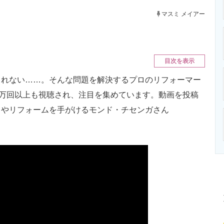
ニクス専門サイト
電子設計の基本と応用
エネルギーの専
マスミ メイアー
目次を表示
れない……。そんな問題を解決するプロのリフォーマー
で300万回以上も視聴され、注目を集めています。動画を投稿
クやリフォームを手がけるモンド・チセンガさん