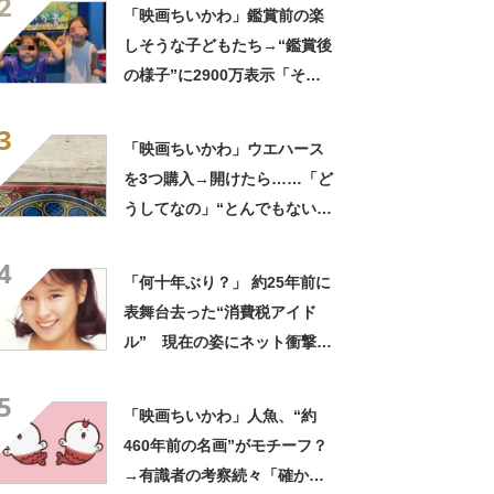
2
「映画ちいかわ」鑑賞前の楽
しそうな子どもたち→“鑑賞後
の様子”に2900万表示「そう
なるわなw」「分かるよ」
3
「いったい何が」
「映画ちいかわ」ウエハース
を3つ購入→開けたら……「ど
うしてなの」“とんでもない中
身”に「これは気の毒」「ある
4
意味“もってますよ”」
「何十年ぶり？」 約25年前に
表舞台去った“消費税アイド
ル” 現在の姿にネット衝撃
「いくつになってもかわい
5
い」「また会えるなんて」
「映画ちいかわ」人魚、“約
460年前の名画”がモチーフ？
→有識者の考察続々「確かに