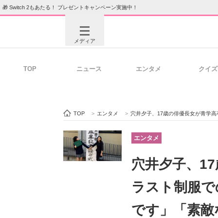
🎁 Switch 2もあたる！ プレゼントキャンペーン実施中！
メディア
TOP
ニュース
エンタメ
クイズ
注目記事を集めた総合ページ
ITの今
TOP
>
エンタメ
>
穴井夕子、17歳の俳優長女が青学
ビジネスと働き方のヒント
AI活用
エンタメ
穴井夕子、1
ITエンジニア向け専門サイト
企業向けI
ラスト制服で
です」「素敵