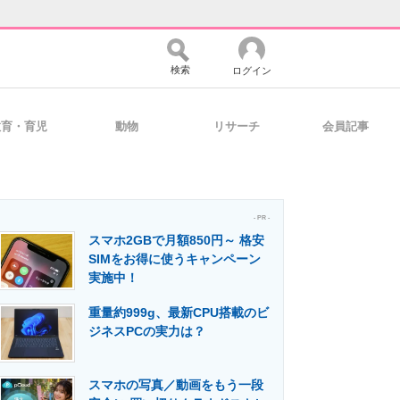
検索
ログイン
教育・育児
動物
リサーチ
会員記事
バイスの未来
好きが集まる 比べて選べる
- PR -
スマホ2GBで月額850円～ 格安
コミュニティ
マーケ×ITの今がよく分かる
SIMをお得に使うキャンペーン
実施中！
重量約999g、最新CPU搭載のビ
・活用を支援
ジネスPCの実力は？
スマホの写真／動画をもう一段