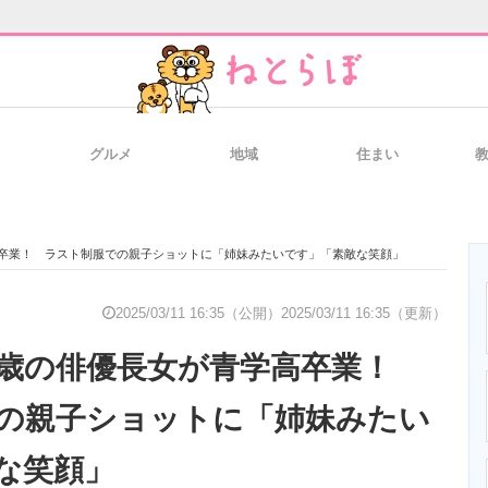
グルメ
地域
住まい
と未来を見通す
スマホと通信の最新トレンド
進化するPCとデ
高卒業！ ラスト制服での親子ショットに「姉妹みたいです」「素敵な笑顔」
のいまが分かる
企業ITのトレンドを詳説
経営リーダーの
2025/03/11 16:35（公開）
2025/03/11 16:35（更新）
7歳の俳優長女が青学高卒業！
T製品の総合サイト
IT製品の技術・比較・事例
製造業のIT導入
の親子ショットに「姉妹みたい
な笑顔」