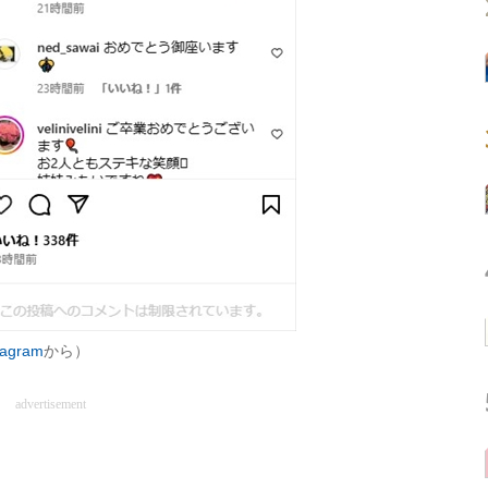
agram
から）
advertisement