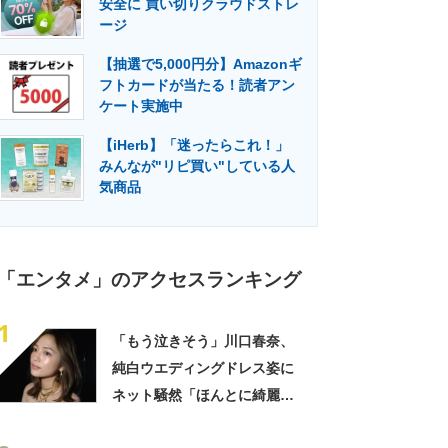
安全に 買い切りクラウドストレ
門メディア
建設×テクノロジーの最前線
ージ
【抽選で5,000円分】Amazonギ
フトカードが当たる！読者アン
ケート実施中
【iHerb】「迷ったらこれ！」
みんなが"リピ買い"している人
気商品
「エンタメ」のアクセスランキング
1
「もう泣きそう」川口春奈、
純白ウエディングドレス姿に
ネット騒然「ほんとに綺麗」
「この笑顔が切なすぎる」