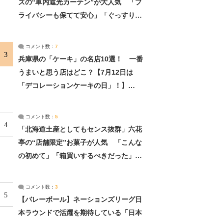
ズの“車内遮光カーテン”が大人気 「プ
ライバシーも保てて安心」「ぐっすり眠
れました」（2/2） | ライフ ねとらぼリ
サーチ：2ページ目
コメント数：
7
3
兵庫県の「ケーキ」の名店10選！ 一番
うまいと思う店はどこ？【7月12日は
「デコレーションケーキの日」！】
（2/4） | 兵庫県 ねとらぼリサーチ：2ペ
ージ目
コメント数：
5
4
「北海道土産としてもセンス抜群」六花
亭の“店舗限定”お菓子が人気 「こんな
の初めて」「箱買いするべきだった」
（1/2） | 北海道 ねとらぼリサーチ
コメント数：
3
5
【バレーボール】ネーションズリーグ日
本ラウンドで活躍を期待している「日本