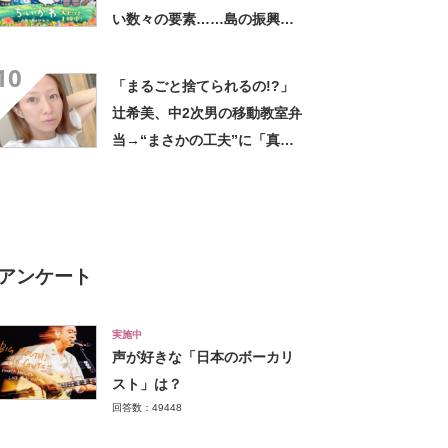
い数々の要素……島の振興課
に話を聞いた「盛り上がって
10
いることは確認しています」
「まるごと捨てられるの!?」
辻希美、中2次男の移動教室弁
当→“まさかの工夫”に「真似
したい！」「その手があった
かー！」
アンケート
実施中
声が好きな「日本のボーカリ
スト」は？
回答数：49448