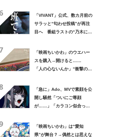
似ている」「ナガノ先生なら
6
参考にしてても不思議じゃな
「VIVANT」公式、数カ月前の
い」
サラッと“匂わせ投稿”が再注
目へ 番組ラストの“乃木にら
む謎の男”巡り…… 「このこ
7
と？」「ただものではない
「映画ちいかわ」のウエハー
な？」
スを購入→開けると……
「人の心ないんか」“衝撃の中
身”に騒然「ヒィッ」「心折ら
8
れる」
「急に」Ado、MVで素顔を公
開し騒然「ついにご尊顔
が……」「カラコン似合って
る」
9
「映画ちいかわ」は“愛知
県”が舞台？→偶然とは思えな