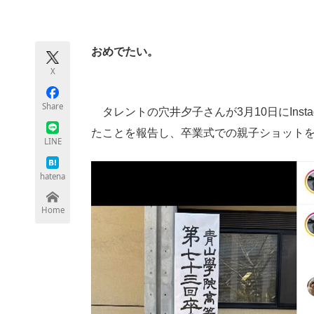
モノづくり技術者専門サイト
エレクトロ
おめでたい。
X
ちょっと気になるネットの話題
Share
タレントの穴井夕子さんが3月10日にInst
たことを報告し、卒業式での親子ショット
LINE
hatena
Home