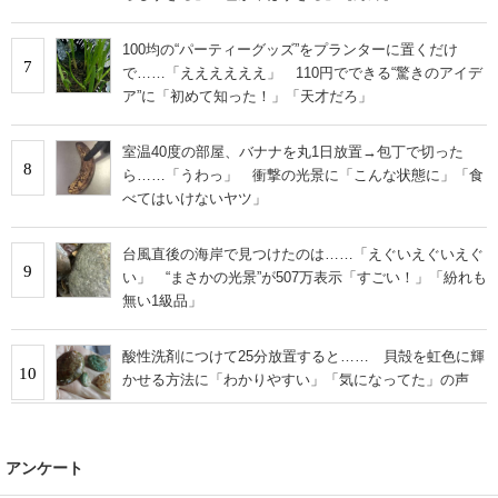
100均の“パーティーグッズ”をプランターに置くだけ
7
で……「ええええええ」 110円でできる“驚きのアイデ
ア”に「初めて知った！」「天才だろ」
室温40度の部屋、バナナを丸1日放置→包丁で切った
8
ら……「うわっ」 衝撃の光景に「こんな状態に」「食
べてはいけないヤツ」
台風直後の海岸で見つけたのは……「えぐいえぐいえぐ
9
い」 “まさかの光景”が507万表示「すごい！」「紛れも
無い1級品」
酸性洗剤につけて25分放置すると…… 貝殻を虹色に輝
10
かせる方法に「わかりやすい」「気になってた」の声
アンケート