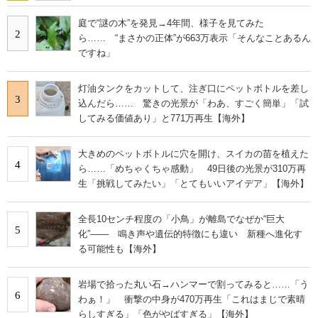
庭で“謎の木”を発見→4年間、様子を見てみた
2
ら…… “まさかの正体”が663万表示「そんなことあるん
ですね」
灯油タンクをカットして、注ぎ口にペットボトルを差し
3
込んだら…… 驚きの光景が「わあ、すごく簡単」「試
してみる価値あり」と771万再生【海外】
大きめのペットボトルに穴を開け、スイカの苗を植えた
4
ら……「めちゃくちゃ感動」 49日後の光景が310万再
生「挑戦してみたい」「とてもいいアイデア」【海外】
全長10センチ程度の「小鳥」が離島でなぜか“巨大
5
化”―― 鳴き声や遺伝的特徴にも違い 新種へ進化す
る可能性も【海外】
岩場で拾った丸い石→ハンマーで割ってみると……「う
6
わぁ！」 衝撃の中身が470万再生「これはまじで素晴
らしすぎる」「色がやばすぎる」【海外】