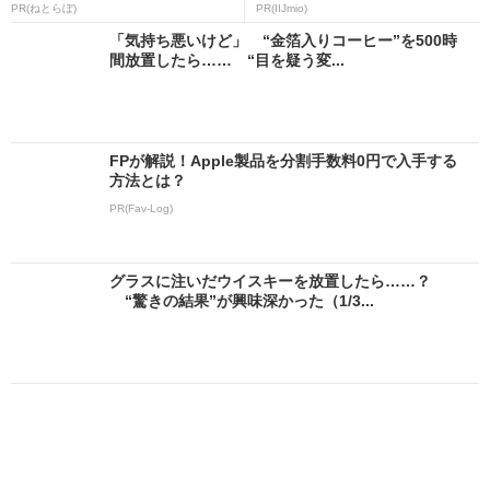
PR(ねとらぼ)
PR(IIJmio)
「気持ち悪いけど」 “金箔入りコーヒー”を500時
間放置したら…… “目を疑う変...
FPが解説！Apple製品を分割手数料0円で入手する
方法とは？
PR(Fav-Log)
グラスに注いだウイスキーを放置したら……？
“驚きの結果”が興味深かった（1/3...