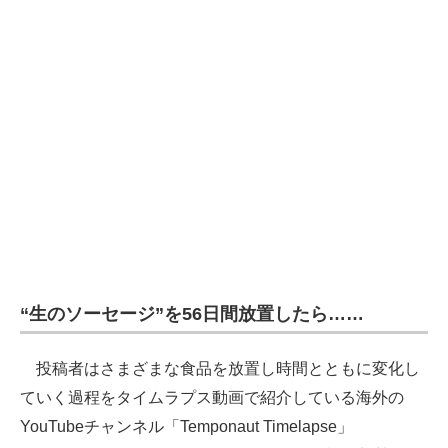
企業向けIT製品の総合サイト
IT製品の技術・比較・事例
製造業のIT導入・活用を支援
モノづくり技術者専門サイト
エレクトロニクス専門サイト
電子設計の基本と応用
エネルギーの専門メディア
“生のソーセージ”を56日間放置したら……
建設×テクノロジーの最前線
投稿者はさまざまな食品を放置し時間とともに変化し
ちょっと気になるネットの話題
ていく過程をタイムラプス動画で紹介している海外の
YouTubeチャンネル「Temponaut Timelapse」