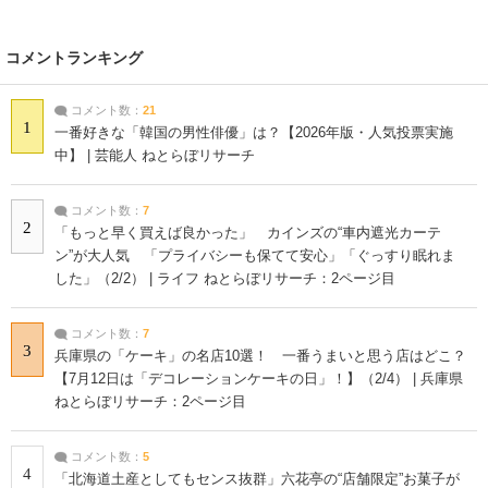
コメントランキング
コメント数：
21
1
一番好きな「韓国の男性俳優」は？【2026年版・人気投票実施
中】 | 芸能人 ねとらぼリサーチ
コメント数：
7
2
「もっと早く買えば良かった」 カインズの“車内遮光カーテ
ン”が大人気 「プライバシーも保てて安心」「ぐっすり眠れま
した」（2/2） | ライフ ねとらぼリサーチ：2ページ目
コメント数：
7
3
兵庫県の「ケーキ」の名店10選！ 一番うまいと思う店はどこ？
【7月12日は「デコレーションケーキの日」！】（2/4） | 兵庫県
ねとらぼリサーチ：2ページ目
コメント数：
5
4
「北海道土産としてもセンス抜群」六花亭の“店舗限定”お菓子が