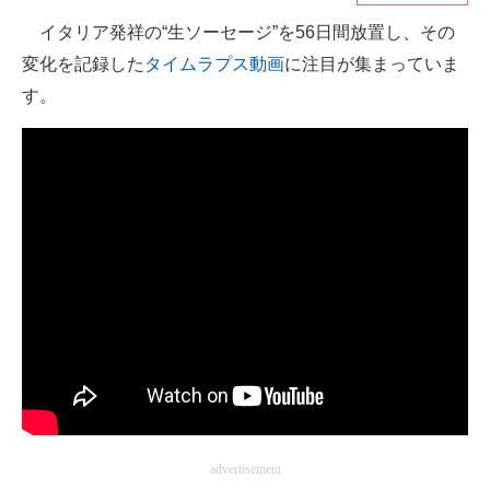
イタリア発祥の“生ソーセージ”を56日間放置し、その
ITの今と未来を見通す
変化を記録した
タイムラプス動画
に注目が集まっていま
スマホと通信の最新トレンド
す。
進化するPCとデバイスの未来
好きが集まる 比べて選べる
ビジネスと働き方のヒント
AI活用のいまが分かる
企業ITのトレンドを詳説
経営リーダーのコミュニティ
マーケ×ITの今がよく分かる
ITエンジニア向け専門サイト
advertisement