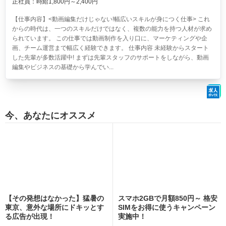
正社員：時給1,800円～2,400円
【仕事内容】<動画編集だけじゃない!幅広いスキルが身につく仕事> これ
からの時代は、一つのスキルだけではなく、複数の能力を持つ人材が求め
られています。 この仕事では動画制作を入り口に、マーケティングや企
画、チーム運営まで幅広く経験できます。 仕事内容 未経験からスタート
した先輩が多数活躍中! まずは先輩スタッフのサポートをしながら、動画
編集やビジネスの基礎から学んでい...
今、あなたにオススメ
【その発想はなかった】猛暑の
スマホ2GBで月額850円～ 格安
東京、意外な場所にドキッとす
SIMをお得に使うキャンペーン
る広告が出現！
実施中！