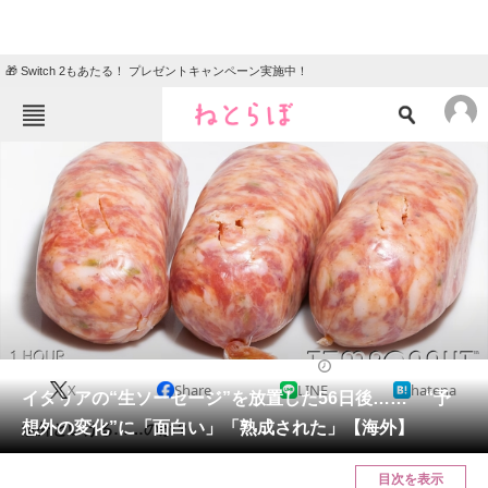
🎁 Switch 2もあたる！ プレゼントキャンペーン実施中！
ねとらぼメニュー
TOP
ニュース
エンタメ
クイズ
グルメ
地域
住まい
教育・育児
動物
リサーチ
IT・科学
2025/03/12 19:30（公開）
X
Share
LINE
hatena
会員記事
イタリアの“生ソーセージ”を放置した56日後…… “予
想外の変化”に「面白い」「熟成された」【海外】
意外といける……のか？
メディア
目次を表示
注目記事を集めた総合ページ