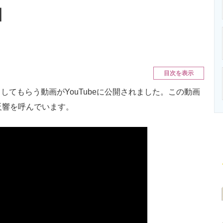
ニクス専門サイト
電子設計の基本と応用
エネルギーの専
】
目次を表示
てもらう動画がYouTubeに公開されました。この動画
反響を呼んでいます。