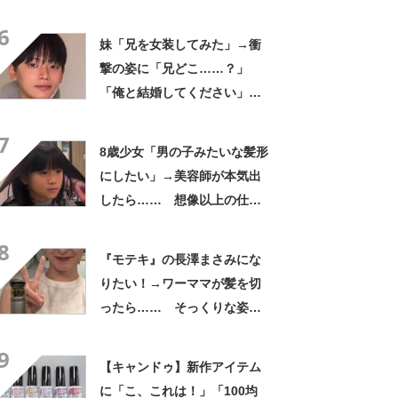
さった」「かわいすぎて意味
6
わからん」
妹「兄を女装してみた」→衝
撃の姿に「兄どこ……？」
「俺と結婚してください」と
1210万再生【海外】
7
8歳少女「男の子みたいな髪形
にしたい」→美容師が本気出
したら…… 想像以上の仕上
がりに「もう王子様じゃん」
8
【海外】
『モテキ』の長澤まさみにな
りたい！→ワーママが髪を切
ったら…… そっくりな姿に
「めっちゃ似合う」「はい優
9
勝」「本人超えるのやめて」
【キャンドゥ】新作アイテム
に「こ、これは！」「100均