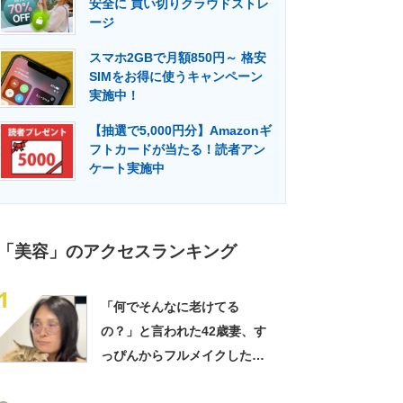
安全に 買い切りクラウドストレ
門メディア
建設×テクノロジーの最前線
ージ
スマホ2GBで月額850円～ 格安
SIMをお得に使うキャンペーン
実施中！
【抽選で5,000円分】Amazonギ
フトカードが当たる！読者アン
ケート実施中
「美容」のアクセスランキング
1
「何でそんなに老けてる
の？」と言われた42歳妻、す
っぴんからフルメイクした
ら…… 変身した姿が「アン