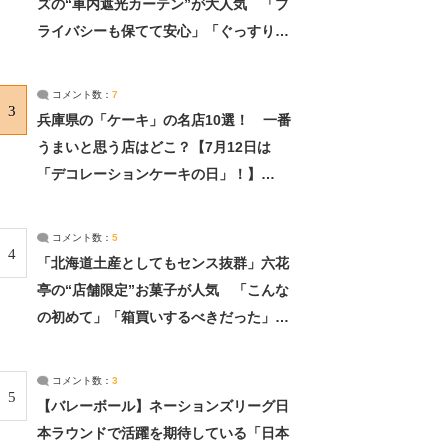
ズの“車内遮光カーテン”が大人気 「プ
ライバシーも保てて安心」「ぐっすり眠
れました」（2/2） | ライフ ねとらぼリ
サーチ：2ページ目
コメント数：
7
3
兵庫県の「ケーキ」の名店10選！ 一番
うまいと思う店はどこ？【7月12日は
「デコレーションケーキの日」！】
（2/4） | 兵庫県 ねとらぼリサーチ：2ペ
ージ目
コメント数：
5
4
「北海道土産としてもセンス抜群」六花
亭の“店舗限定”お菓子が人気 「こんな
の初めて」「箱買いするべきだった」
（1/2） | 北海道 ねとらぼリサーチ
コメント数：
3
5
【バレーボール】ネーションズリーグ日
本ラウンドで活躍を期待している「日本