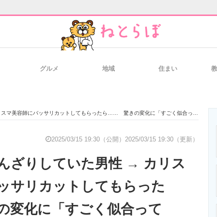
グルメ
地域
住まい
と未来を見通す
スマホと通信の最新トレンド
進化するPCとデ
マ美容師にバッサリカットしてもらったら…… 驚きの変化に「すごく似合ってる！」【海外】
のいまが分かる
企業ITのトレンドを詳説
経営リーダーの
2025/03/15 19:30（公開）
2025/03/15 19:30（更新）
んざりしていた男性 → カリス
T製品の総合サイト
IT製品の技術・比較・事例
製造業のIT導入
ッサリカットしてもらった
の変化に「すごく似合って