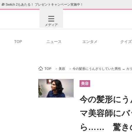
🎁 Switch 2もあたる！ プレゼントキャンペーン実施中！
メディア
TOP
ニュース
エンタメ
クイズ
注目記事を集めた総合ページ
ITの今
TOP
>
美容
>
今の髪形にうんざりしていた男性 → カリス
ビジネスと働き方のヒント
AI活用
美容
今の髪形にう
ITエンジニア向け専門サイト
企業向けI
マ美容師にバ
ら…… 驚き