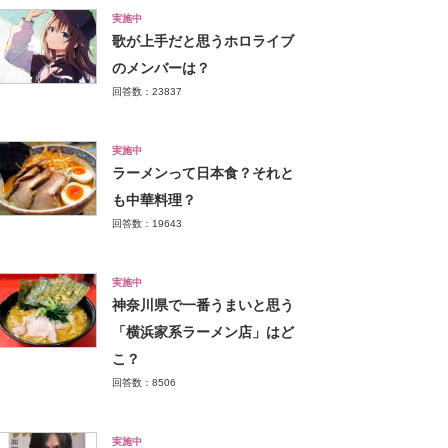
実施中
歌が上手だと思うホロライブ
のメンバーは？
回答数：23837
実施中
ラーメンって日本食？それと
も中華料理？
回答数：19643
実施中
神奈川県で一番うまいと思う
「横浜家系ラーメン店」はど
こ？
回答数：8506
実施中