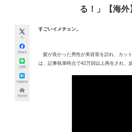
モノづくり技術者専門サイト
エレクトロ
る！」【海外
すごいイメチェン。
ちょっと気になるネットの話題
X
Share
髪が長かった男性が美容室を訪れ、カットし
は、記事執筆時点で42万回以上再生され、
LINE
hatena
Home