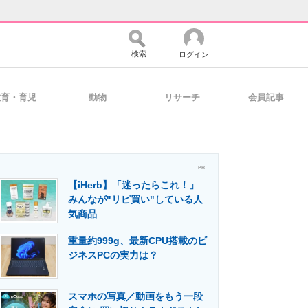
検索
ログイン
教育・育児
動物
リサーチ
会員記事
バイスの未来
好きが集まる 比べて選べる
- PR -
【iHerb】「迷ったらこれ！」
コミュニティ
マーケ×ITの今がよく分かる
みんなが"リピ買い"している人
気商品
重量約999g、最新CPU搭載のビ
・活用を支援
ジネスPCの実力は？
スマホの写真／動画をもう一段