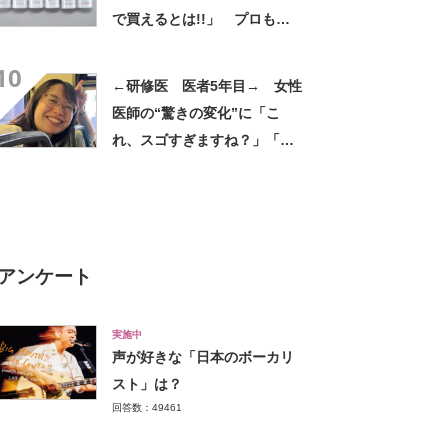
で買えるとは!!」 プロも驚
きの仕上がりに反響
10
←研修医 医者5年目→ 女性
医師の“驚きの変化”に「こ
れ、スゴすぎますね？」「垢
抜け大成功」「もはや別人」
アンケート
実施中
声が好きな「日本のボーカリ
スト」は？
回答数：49461