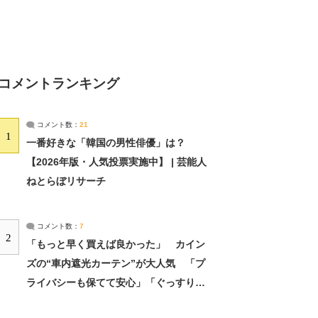
コメントランキング
コメント数：
21
1
一番好きな「韓国の男性俳優」は？
【2026年版・人気投票実施中】 | 芸能人
ねとらぼリサーチ
コメント数：
7
2
「もっと早く買えば良かった」 カイン
ズの“車内遮光カーテン”が大人気 「プ
ライバシーも保てて安心」「ぐっすり眠
れました」（2/2） | ライフ ねとらぼリ