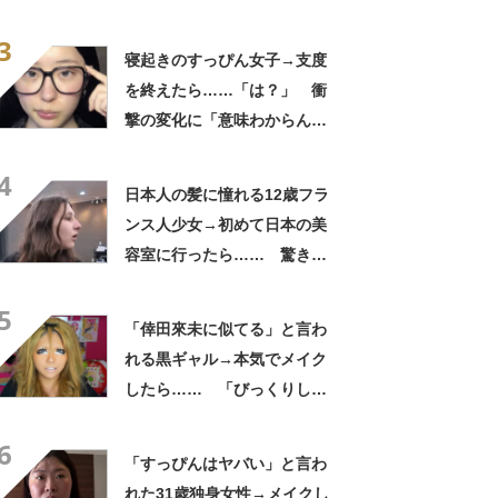
ら…… 変身した姿が「アン
3
ジーに似てる！」「赤リップ
寝起きのすっぴん女子→支度
似合いそう」
を終えたら……「は？」 衝
撃の変化に「意味わからん」
「技術がすごくて本当に感
4
動」【海外】
日本人の髪に憧れる12歳フラ
ンス人少女→初めて日本の美
容室に行ったら…… 驚きの
変化に「めっちゃ似合って
5
る！」「うれしさがあふれ出
「倖田來未に似てる」と言わ
ていますね」
れる黒ギャル→本気でメイク
したら…… 「びっくりし
た」「平成です」「若槻千夏
6
に見えた」
「すっぴんはヤバい」と言わ
れた31歳独身女性→メイクし