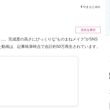
ニクス専門サイト
電子設計の基本と応用
エネルギーの専
やまもとゆか
目次を表示
。完成度の高さにびっくりな“ものまねメイク”がSNS
た動画は、記事執筆時点で合計約50万再生されています。