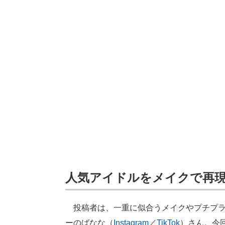
人気アイドルをメイクで再
投稿者は、一重に似合うメイクやプチプラ
ーのばなな（
Instagram
／
TikTok
）さん。今回