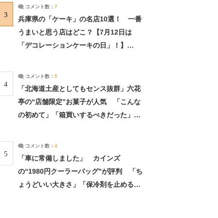
サーチ：2ページ目
コメント数：
7
3
兵庫県の「ケーキ」の名店10選！ 一番
うまいと思う店はどこ？【7月12日は
「デコレーションケーキの日」！】
（2/4） | 兵庫県 ねとらぼリサーチ：2ペ
ージ目
コメント数：
5
4
「北海道土産としてもセンス抜群」六花
亭の“店舗限定”お菓子が人気 「こんな
の初めて」「箱買いするべきだった」
（1/2） | 北海道 ねとらぼリサーチ
コメント数：
4
5
「車に常備しました」 カインズ
の“1980円クーラーバッグ”が評判 「ち
ょうどいい大きさ」「保冷剤を止めるベ
ルトが良い」（1/5） | ライフ ねとらぼ
リサーチ