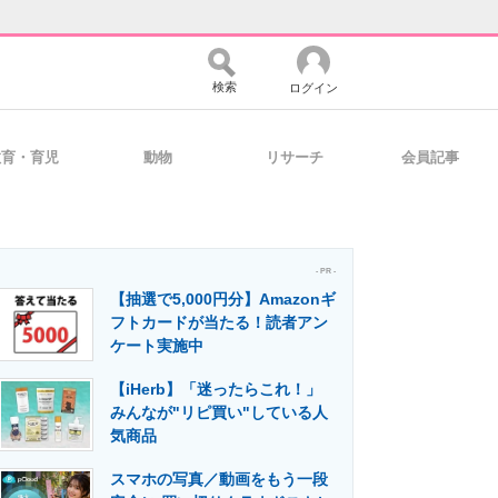
検索
ログイン
教育・育児
動物
リサーチ
会員記事
バイスの未来
好きが集まる 比べて選べる
- PR -
【抽選で5,000円分】Amazonギ
コミュニティ
マーケ×ITの今がよく分かる
フトカードが当たる！読者アン
ケート実施中
【iHerb】「迷ったらこれ！」
・活用を支援
みんなが"リピ買い"している人
気商品
スマホの写真／動画をもう一段