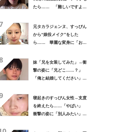
たら…… 「難しいですよ
ね」「今までより好き」と
7
259万再生
元タカラジェンヌ、すっぴん
から“娘役メイク”をした
ら…… 華麗な変身に「おぉ
～すごい」「泣きそうです」
8
妹「兄を女装してみた」→衝
撃の姿に「兄どこ……？」
「俺と結婚してください」と
1210万再生【海外】
9
寝起きのすっぴん女性→支度
を終えたら……「やばい」
衝撃の姿に「別人みたい」
「天才です」
10