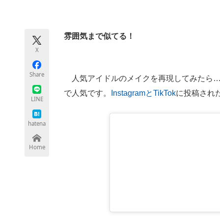
モノづくり技術者専門サイト
エレクトロ
雰囲気まで似てる！
X
ちょっと気になるネットの話題
Share
人気アイドルのメイクを再現してみたら……
で人気です。
Instagramと
TikTok
に投稿され
LINE
hatena
Home