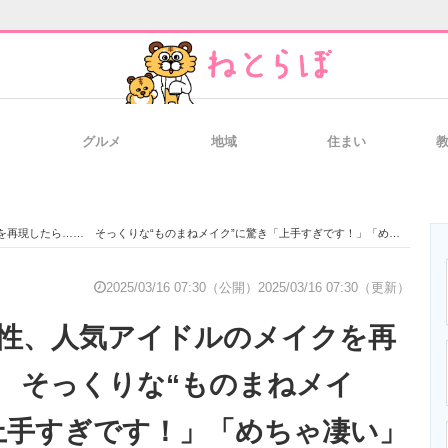
グルメ
地域
住まい
と未来を見通す
スマホと通信の最新トレンド
進化するPCとデ
現したら…… そっくりな“ものまねメイク”に驚き「上手すぎです！」「めちゃ凄い」
のいまが分かる
企業ITのトレンドを詳説
経営リーダーの
2025/03/16 07:30（公開）
2025/03/16 07:30（更新）
性、人気アイドルのメイクを再
T製品の総合サイト
IT製品の技術・比較・事例
製造業のIT導入
 そっくりな“ものまねメイ
上手すぎです！」「めちゃ凄い」