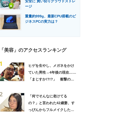
安全に 買い切りクラウドストレ
門メディア
建設×テクノロジーの最前線
ージ
重量約999g、最新CPU搭載のビ
ジネスPCの実力は？
「美容」のアクセスランキング
1
ヒゲを生やし、メガネをかけ
ていた男性→4年後の現在……
「まじすか!?!?」 衝撃の変
化に「別人レベル」「どうや
2
ったらこうなるんだ」
「何でそんなに老けてる
の？」と言われた42歳妻、す
っぴんからフルメイクした