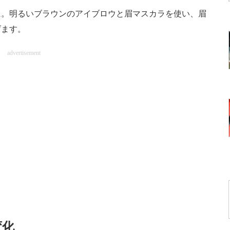
。明るいブラウンのアイブロウと眉マスカラを使い、眉
げます。
advertisement
変化