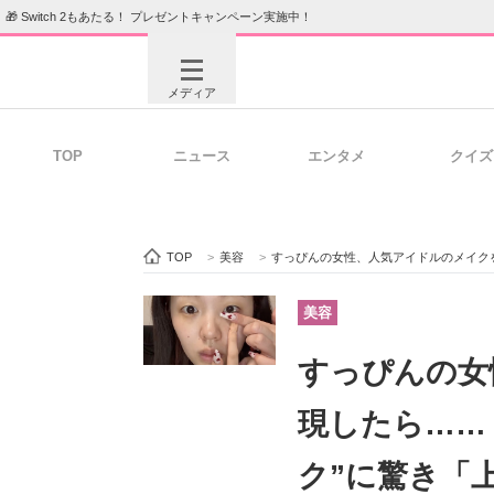
🎁 Switch 2もあたる！ プレゼントキャンペーン実施中！
メディア
TOP
ニュース
エンタメ
クイズ
注目記事を集めた総合ページ
ITの今
TOP
>
美容
>
すっぴんの女性、人気アイドルのメイクを再
ビジネスと働き方のヒント
AI活用
美容
すっぴんの女
ITエンジニア向け専門サイト
企業向けI
現したら……
ク”に驚き「