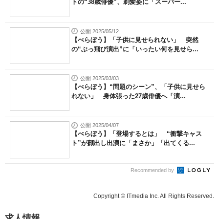
トの“38歳俳優”、剃髪姿に「スーパー...
公開 2025/05/12
【べらぼう】「子供に見せられない」 突然
の“ぶっ飛び演出”に「いったい何を見せら...
公開 2025/03/03
【べらぼう】“問題のシーン”、「子供に見せら
れない」 身体張った27歳俳優へ「演...
公開 2025/04/07
【べらぼう】「登場するとは」 “衝撃キャス
ト”が顔出し出演に「まさか」「出てくる...
Recommended by
Copyright © ITmedia Inc. All Rights Reserved.
求人情報