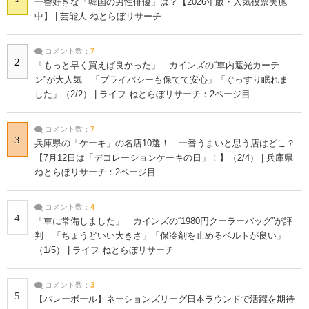
一番好きな「韓国の男性俳優」は？【2026年版・人気投票実施
中】 | 芸能人 ねとらぼリサーチ
コメント数：
7
2
「もっと早く買えば良かった」 カインズの“車内遮光カーテ
ン”が大人気 「プライバシーも保てて安心」「ぐっすり眠れま
した」（2/2） | ライフ ねとらぼリサーチ：2ページ目
コメント数：
7
3
兵庫県の「ケーキ」の名店10選！ 一番うまいと思う店はどこ？
【7月12日は「デコレーションケーキの日」！】（2/4） | 兵庫県
ねとらぼリサーチ：2ページ目
コメント数：
4
4
「車に常備しました」 カインズの“1980円クーラーバッグ”が評
判 「ちょうどいい大きさ」「保冷剤を止めるベルトが良い」
（1/5） | ライフ ねとらぼリサーチ
コメント数：
3
5
【バレーボール】ネーションズリーグ日本ラウンドで活躍を期待