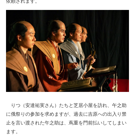
依頼されます。
りつ（安達祐実さん）たちと芝居小屋を訪れ、午之助
に俄祭りの参加を求めますが、過去に吉原への出入り禁
止を言い渡された午之助は、蔦重を門前払いしてしまい
ます。