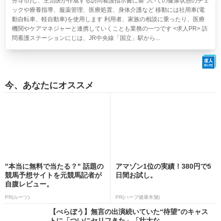
分寺市)し、主治医が作成する訪問看護指示書に基づいての健康状態のチェ
ックや療養指導、服薬管理、医療処置、身体介護など 移動には社用車(電
動自転車、軽自動車)を使用します 利用者、家族の相談に乗ったり、医療
機関やケアマネジャーと連携していくことも業務の一つです <求人PR> 訪
問看護ステーションにじは、JR中央線「国立」駅から...
今、あなたにオススメ
"本当に無料で当たる？" 話題の
アマゾン1位の実績！380円で5
競馬予想サイトを元競馬記者が
日間お試し。
自腹レビュー。
PR(ルーツ)
PR(ハーブ健康本舗)
【べらぼう】無言の出演続いていた“待望”のキャス
トに「ついにセリフきた」「壮大な...