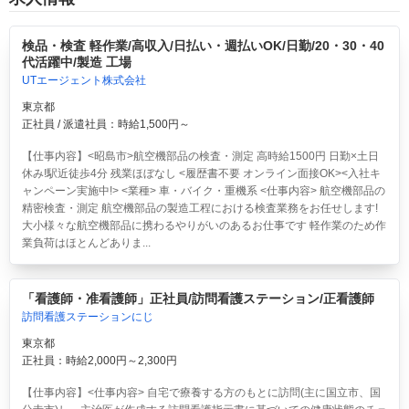
検品・検査 軽作業/高収入/日払い・週払いOK/日勤/20・30・40
代活躍中/製造 工場
UTエージェント株式会社
東京都
正社員 / 派遣社員：時給1,500円～
【仕事内容】<昭島市>航空機部品の検査・測定 高時給1500円 日勤×土日
休み!駅近徒歩4分 残業ほぼなし <履歴書不要 オンライン面接OK><入社キ
ャンペーン実施中!> <業種> 車・バイク・重機系 <仕事内容> 航空機部品の
精密検査・測定 航空機部品の製造工程における検査業務をお任せします!
大小様々な航空機部品に携わるやりがいのあるお仕事です 軽作業のため作
業負荷はほとんどありま...
「看護師・准看護師」正社員/訪問看護ステーション/正看護師
訪問看護ステーションにじ
東京都
正社員：時給2,000円～2,300円
【仕事内容】<仕事内容> 自宅で療養する方のもとに訪問(主に国立市、国