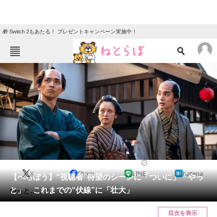
🎁 Switch 2もあたる！ プレゼントキャンペーン実施中！
ねとらぼメニュー
TOP
ニュース
エンタメ
クイズ
グルメ
地域
住まい
教育・育児
動物
リサーチ
ドラマ
2025/03/17 13:02（公開）
X
Share
LINE
hatena
会員記事
【べらぼう】“視聴者”待望のシーンに「ついに」「やっ
と」 これまでの“伏線”に「壮大」
やっと……！
メディア
目次を表示
注目記事を集めた総合ページ