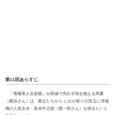
企業向けIT製品の総合サイト
IT製品の技術・比較・事例
製造業のIT導入・活用を支援
モノづくり技術者専門サイト
エレクトロニクス専門サイト
電子設計の基本と応用
エネルギーの専門メディア
第11回あらすじ
建設×テクノロジーの最前線
『青楼美人合姿鏡』が高値で売れず頭を抱える蔦重
ちょっと気になるネットの話題
（横浜さん）は、親父たちから にわか祭りの目玉に浄瑠
璃の人気太夫・富本午之助（寛一郎さん）を招きたいと