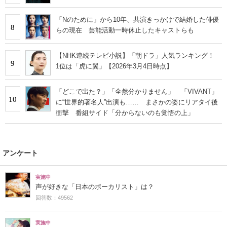
「Nのために」から10年、共演きっかけで結婚した俳優
8
らの現在 芸能活動一時休止したキャストらも
【NHK連続テレビ小説】「朝ドラ」人気ランキング！
9
1位は「虎に翼」【2026年3月4日時点】
「どこで出た？」「全然分かりません」 「VIVANT」
10
に“世界的著名人”出演も…… まさかの姿にリアタイ後
衝撃 番組サイド「分からないのも覚悟の上」
アンケート
実施中
声が好きな「日本のボーカリスト」は？
回答数：49562
実施中