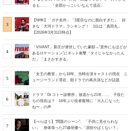
るも…… 「全部かっこいいなんて流石」
【NHK】「ガチ名作」「3度目なのに面白すぎた」 好
3
きな「大河ドラマ」ランキング！ 1位は「真田丸」
【2026年3月31日時点】
「VIVANT」新庄が潜伏していた豪邸→“意外にもほどが
4
あるロケーション”にネット衝撃「タイじゃなかったん
だ」「まさかすぎる」
「女王の教室」から18年、当時出演キャストの現在 ニ
5
ュージーランド滞在、朝ドラでの再共演などが話題
ドラマ「Dr.コトー診療所」放送から21年…… 子役た
6
ちの現在は？ 16年ぶり役者復帰に「大人になった
ね〜」の声
【べらぼう】“問題のシーン”、「子供に見せられな
7
い」 身体張った27歳俳優へ「演技やばくない？」