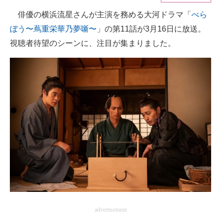
俳優の横浜流星さんが主演を務める大河ドラマ「
べら
ITの今と未来を見通す
ぼう〜蔦重栄華乃夢噺〜
」の第11話が3月16日に放送。
スマホと通信の最新トレンド
視聴者待望のシーンに、注目が集まりました。
進化するPCとデバイスの未来
好きが集まる 比べて選べる
ビジネスと働き方のヒント
AI活用のいまが分かる
企業ITのトレンドを詳説
経営リーダーのコミュニティ
マーケ×ITの今がよく分かる
advertisement
ITエンジニア向け専門サイト