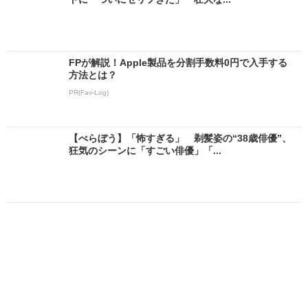
FPが解説！Apple製品を分割手数料0円で入手する
方法とは？
PR(Fav-Log)
【べらぼう】「怖すぎる」 剃髪姿の“38歳俳優”、
狂気のシーンに「すごい俳優」「...