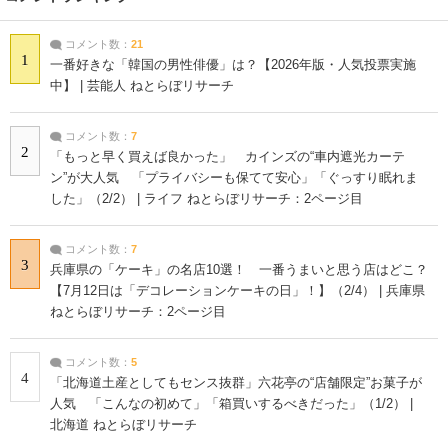
コメント数：
21
1
一番好きな「韓国の男性俳優」は？【2026年版・人気投票実施
中】 | 芸能人 ねとらぼリサーチ
コメント数：
7
2
「もっと早く買えば良かった」 カインズの“車内遮光カーテ
ン”が大人気 「プライバシーも保てて安心」「ぐっすり眠れま
した」（2/2） | ライフ ねとらぼリサーチ：2ページ目
コメント数：
7
3
兵庫県の「ケーキ」の名店10選！ 一番うまいと思う店はどこ？
【7月12日は「デコレーションケーキの日」！】（2/4） | 兵庫県
ねとらぼリサーチ：2ページ目
コメント数：
5
4
「北海道土産としてもセンス抜群」六花亭の“店舗限定”お菓子が
人気 「こんなの初めて」「箱買いするべきだった」（1/2） |
北海道 ねとらぼリサーチ