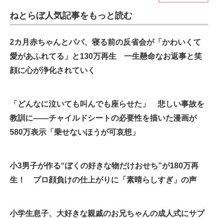
ねとらぼ人気記事をもっと読む
ITの今と未来を見通す
スマホと通信の最新トレンド
2カ月赤ちゃんとパパ、寝る前の反省会が「かわいくて
愛があふれてる」と130万再生 一生懸命なお返事と笑
進化するPCとデバイスの未来
顔に心が浄化されていく
好きが集まる 比べて選べる
「どんなに泣いても叫んでも座らせた」 悲しい事故を
ビジネスと働き方のヒント
教訓に――チャイルドシートの必要性を描いた漫画が
AI活用のいまが分かる
580万表示「乗せないほうが可哀想」
企業ITのトレンドを詳説
小3男子が作る“ぼくの好きな物だけおせち”が180万再
経営リーダーのコミュニティ
生！ プロ顔負けの仕上がりに「素晴らしすぎ」の声
マーケ×ITの今がよく分かる
ITエンジニア向け専門サイト
小学生息子、大好きな親戚のお兄ちゃんの成人式にサプ