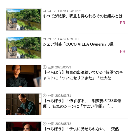
COCO VILLA on GOETHE
すべてが絶景、収益も得られるその仕組みとは
PR
COCO VILLA on GOETHE
シェア別荘「COCO VILLA Owners」3選
PR
公開 2025/03/23
【べらぼう】無言の出演続いていた“待望”のキ
ャストに「ついにセリフきた」「壮大な...
公開 2025/03/31
【べらぼう】「怖すぎる」 剃髪姿の“38歳俳
優”、狂気のシーンに「すごい俳優」「...
公開 2025/05/12
【べらぼう】「子供に見せられない」 突然