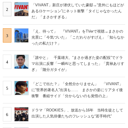
「VIVANT」新庄が潜伏していた豪邸→“意外にもほどが
2
あるロケーション”にネット衝撃「タイじゃなかったん
だ」「まさかすぎる」
「え、待って」 『VIVANT』をTVerで視聴→まさかの
3
光景に「今気づいた」「こだわりがすげえ」「知らなか
ったの私だけ？」
「誰やと」 千葉雄大、“まさか過ぎた姿の配役”でドラ
4
マ出演に反響「一瞬AIと思ってしまった」「貫禄ありす
ぎ」「随分ガタイが」
「どこで出た？」「全然分かりません」 「VIVANT」
5
に“世界的著名人”出演も…… まさかの姿にリアタイ後
衝撃 番組サイド「分からないのも覚悟の上」
ドラマ「ROOKIES」、放送から16年 当時生徒として
6
出演した人気俳優たちのフレッシュな“若手時代”