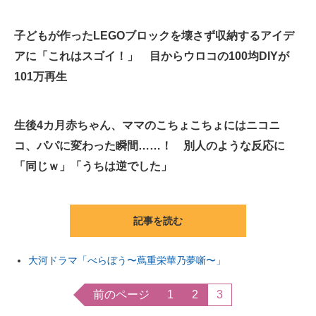
子どもが作ったLEGOブロックを壊さず収納するアイデ
アに「これはスゴイ！」 目からウロコの100均DIYが
101万再生
生後4カ月赤ちゃん、ママのこちょこちょにはニコニ
コ、パパに変わった瞬間……！ 別人のような反応に
「同じｗ」「うちは逆でした」
記事を読む
大河ドラマ「べらぼう〜蔦重栄華乃夢噺〜」
前のページ
1
2
3