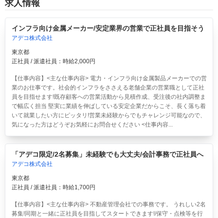
求人情報
インフラ向け金属メーカー/安定業界の営業で正社員を目指そう
アデコ株式会社
東京都
正社員 / 派遣社員：時給2,000円
【仕事内容】<主な仕事内容> 電力・インフラ向け金属製品メーカーでの営
業のお仕事です。社会的インフラをささえる老舗企業の営業職として正社
員を目指せます!既存顧客への営業活動から見積作成、受注後の社内調整ま
で幅広く担当 堅実に業績を伸ばしている安定企業だからこそ、長く落ち着
いて就業したい方にピッタリ!営業未経験からでもチャレンジ可能なので、
気になった方はどうぞお気軽にお問合せください <仕事内容...
「アデコ限定/2名募集」未経験でも大丈夫/会計事務で正社員へ
アデコ株式会社
東京都
正社員 / 派遣社員：時給1,700円
【仕事内容】<主な仕事内容> 不動産管理会社での事務です。 うれしい2名
募集!同期と一緒に正社員を目指してスタートできます!/保守・点検等を行