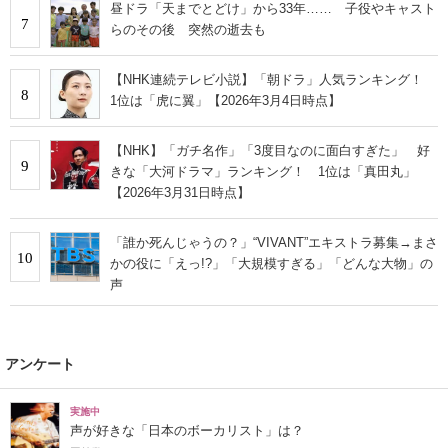
昼ドラ「天までとどけ」から33年…… 子役やキャスト
7
らのその後 突然の逝去も
【NHK連続テレビ小説】「朝ドラ」人気ランキング！
8
1位は「虎に翼」【2026年3月4日時点】
【NHK】「ガチ名作」「3度目なのに面白すぎた」 好
9
きな「大河ドラマ」ランキング！ 1位は「真田丸」
【2026年3月31日時点】
「誰か死んじゃうの？」“VIVANT”エキストラ募集→まさ
10
かの役に「えっ!?」「大規模すぎる」「どんな大物」の
声
アンケート
実施中
声が好きな「日本のボーカリスト」は？