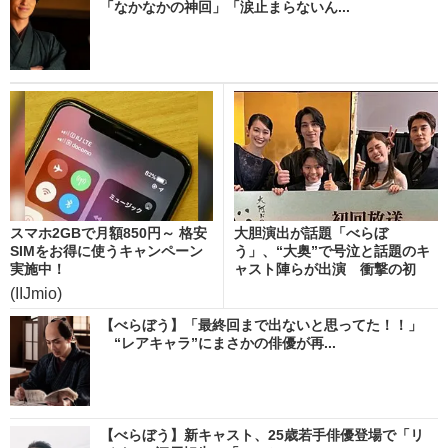
「なかなかの神回」「涙止まらないん...
スマホ2GBで月額850円～ 格安
大胆演出が話題「べらぼ
SIMをお得に使うキャンペーン
う」、“大奥”で号泣と話題のキ
実施中！
ャスト陣らが出演 衝撃の初
回...
(IIJmio)
【べらぼう】「最終回まで出ないと思ってた！！」
“レアキャラ”にまさかの俳優が再...
【べらぼう】新キャスト、25歳若手俳優登場で「リ