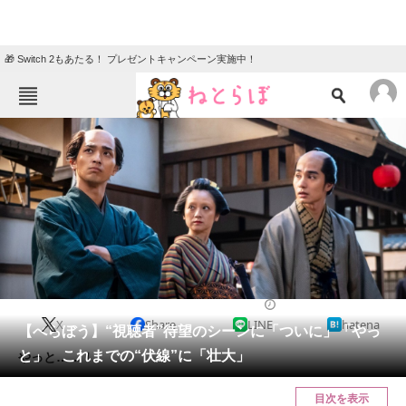
🎁 Switch 2もあたる！ プレゼントキャンペーン実施中！
ねとらぼメニュー
TOP
ニュース
エンタメ
クイズ
グルメ
地域
住まい
教育・育児
動物
リサーチ
ドラマ
2025/03/17 13:02（公開）
X
Share
LINE
hatena
会員記事
【べらぼう】“視聴者”待望のシーンに「ついに」「やっ
と」 これまでの“伏線”に「壮大」
やっと……！
メディア
目次を表示
注目記事を集めた総合ページ