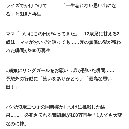
ライズでかけつけて…… 「一生忘れない思い出にな
企業向けIT製品の総合サイト
る」と610万再生
IT製品の技術・比較・事例
製造業のIT導入・活用を支援
ママ「ついにこの日がやってきた」 12歳兄に甘える2
歳妹、ママがおいでと誘っても……兄の無償の愛が報わ
モノづくり技術者専門サイト
れた瞬間が360万再生
エレクトロニクス専門サイト
電子設計の基本と応用
1歳娘にリングガールをお願い→扉が開いた瞬間……
予想外の行動に「笑いをありがとう」「最高な思い
エネルギーの専門メディア
出！」
建設×テクノロジーの最前線
ちょっと気になるネットの話題
パパが0歳三つ子の同時寝かしつけに挑戦した結
果…… 必死さ伝わる奮闘劇が160万再生「1人でも大変
なのに神」