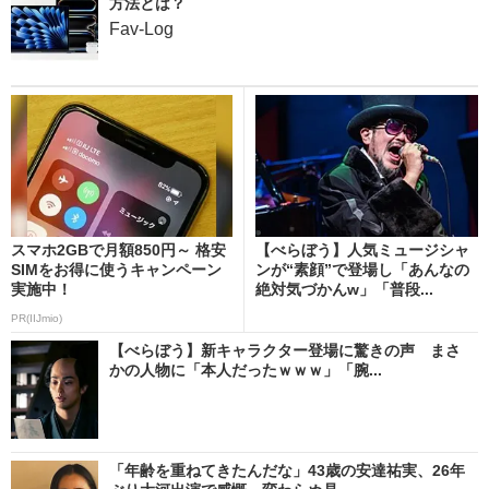
方法とは？
Fav-Log
スマホ2GBで月額850円～ 格安
【べらぼう】人気ミュージシャ
SIMをお得に使うキャンペーン
ンが“素顔”で登場し「あんなの
実施中！
絶対気づかんw」「普段...
PR(IIJmio)
【べらぼう】新キャラクター登場に驚きの声 まさ
かの人物に「本人だったｗｗｗ」「腕...
「年齢を重ねてきたんだな」43歳の安達祐実、26年