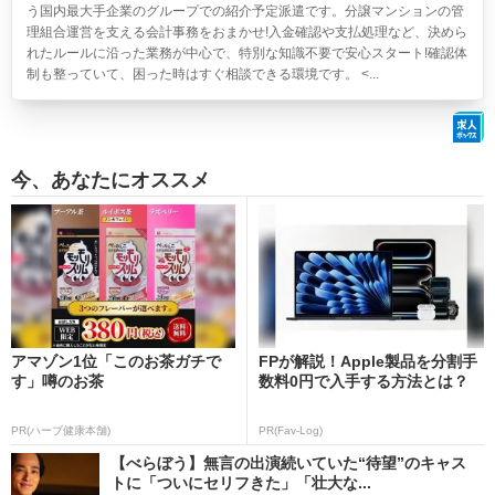
う国内最大手企業のグループでの紹介予定派遣です。分譲マンションの管
理組合運営を支える会計事務をおまかせ!入金確認や支払処理など、決めら
れたルールに沿った業務が中心で、特別な知識不要で安心スタート!確認体
制も整っていて、困った時はすぐ相談できる環境です。 <...
今、あなたにオススメ
アマゾン1位「このお茶ガチで
FPが解説！Apple製品を分割手
す」噂のお茶
数料0円で入手する方法とは？
PR(ハーブ健康本舗)
PR(Fav-Log)
【べらぼう】無言の出演続いていた“待望”のキャス
トに「ついにセリフきた」「壮大な...