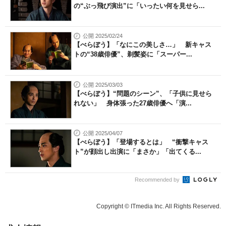
の“ぶっ飛び演出”に「いったい何を見せら...
公開 2025/02/24
【べらぼう】「なにこの美しさ…」 新キャス
トの“38歳俳優”、剃髪姿に「スーパー...
公開 2025/03/03
【べらぼう】“問題のシーン”、「子供に見せら
れない」 身体張った27歳俳優へ「演...
公開 2025/04/07
【べらぼう】「登場するとは」 “衝撃キャス
ト”が顔出し出演に「まさか」「出てくる...
Recommended by
Copyright © ITmedia Inc. All Rights Reserved.