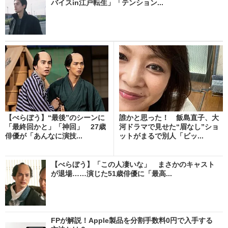
バイスin江戸転生」「テンション...
【べらぼう】“最後”のシーンに
誰かと思った！ 飯島直子、大
「最終回かと」「神回」 27歳
河ドラマで見せた“眉なし”ショ
俳優が「あんなに演技...
ットがまるで別人「ビッ...
【べらぼう】「この人凄いな」 まさかのキャスト
が退場……演じた51歳俳優に「最高...
FPが解説！Apple製品を分割手数料0円で入手する