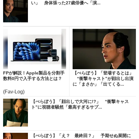
い」 身体張った27歳俳優へ「演...
FPが解説！Apple製品を分割手
【べらぼう】「登場するとは」
数料0円で入手する方法とは？
“衝撃キャスト”が顔出し出演
に「まさか」「出てくる...
(Fav-Log)
【べらぼう】「顔出しで大河に!?」 “衝撃キャス
ト”に視聴者騒然「最高すぎるサプ...
【べらぼう】「え？ 最終回？」 予期せぬ展開に