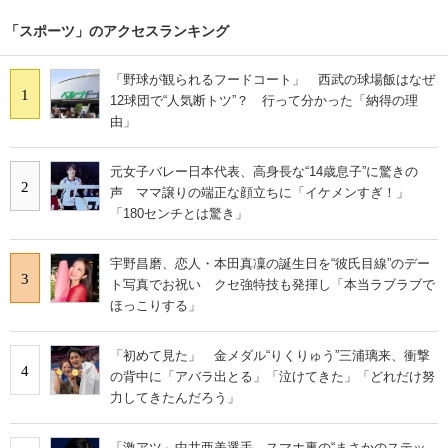
「スポーツ」のアクセスランキング
「野球が観られるフードコート」 西武の球場飯はなぜ
1
12球団で“人気断トツ”？ 行って分かった「納得の理
由」
元女子バレー日本代表、高身長な“14歳息子”に驚きの
2
声 ママ譲りの端正な顔立ちに「イケメンすぎ！」
「180センチとは驚き」
宇野昌磨、恋人・本田真凜の誕生日を“彼氏目線”のデー
3
ト写真でお祝い クセ強特技も発揮し「本当ラブラブで
ほっこりする」
「初めて見た」 金メダル“りくりゅう”三浦璃来、衝撃
4
の背中に「アバラ出とる」「泣けてきた」「どれだけ努
力してきたんだろう」
「激アツ」中井亜美選手、スマホ裏の“まさかのステッ