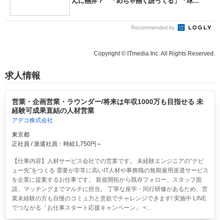
んに熱弁？ 「めちゃ熱く語ってる」「球...
Recommended by
Copyright © ITmedia Inc. All Rights Reserved.
求人情報
営業・企画営業・ラウンダー/将来は年収1000万も目指せる 未
経験可成果直結の人材営業
アデコ株式会社
東京都
正社員 / 派遣社員：時給1,750円～
【仕事内容】人材サービス会社での営業です。 未経験エンジニアの“デビ
ュー先”をつくる 需要が非常に高いIT人材や事務職の無期雇用派遣サービス
を企業に提案するお仕事です。 新規開拓から既存フォロー、スタッフ面
談、マッチングまでマルチに担当。 丁寧な座学・同行研修があるため、営
業未経験の方も自慢のコミュ力と意欲でチャレンジできます! 実施中 LINE
でつながる「お仕事スタート応援キャンペーン」 <...