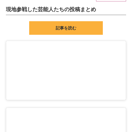
現地参戦した芸能人たちの投稿まとめ
ITの今と未来を見通す
スマホと通信の最新トレンド
記事を読む
進化するPCとデバイスの未来
好きが集まる 比べて選べる
ビジネスと働き方のヒント
AI活用のいまが分かる
企業ITのトレンドを詳説
経営リーダーのコミュニティ
マーケ×ITの今がよく分かる
ITエンジニア向け専門サイト