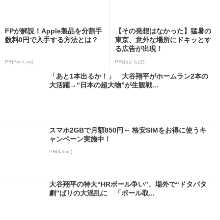
FPが解説！Apple製品を分割手
【その発想はなかった】猛暑の
数料0円で入手する方法とは？
東京、意外な場所にドキッとす
る広告が出現！
PR(Fav-Log)
PR(ねとらぼ)
「あと1本出るか！」 大谷翔平がホームラン2本の
大活躍→“日本の超大物”が生観戦...
スマホ2GBで月額850円～ 格安SIMをお得に使うキ
ャンペーン実施中！
PR(IIJmio)
大谷翔平の特大“HRボール争い”、場外で“ドタバタ
劇”ばりの大混乱に 「ボール取...