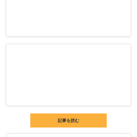
企業向けIT製品の総合サイト
IT製品の技術・比較・事例
製造業のIT導入・活用を支援
モノづくり技術者専門サイト
エレクトロニクス専門サイト
電子設計の基本と応用
エネルギーの専門メディア
建設×テクノロジーの最前線
ちょっと気になるネットの話題
記事を読む