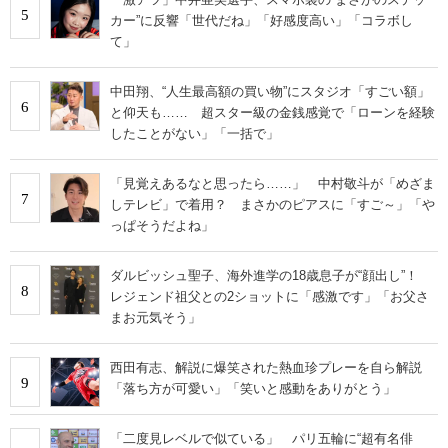
5
カー”に反響「世代だね」「好感度高い」「コラボし
て」
中田翔、“人生最高額の買い物”にスタジオ「すごい額」
6
と仰天も…… 超スター級の金銭感覚で「ローンを経験
したことがない」「一括で」
「見覚えあるなと思ったら……」 中村敬斗が「めざま
7
しテレビ」で着用？ まさかのピアスに「すご～」「や
っぱそうだよね」
ダルビッシュ聖子、海外進学の18歳息子が“顔出し”！
8
レジェンド祖父との2ショットに「感激です」「お父さ
まお元気そう」
西田有志、解説に爆笑された熱血珍プレーを自ら解説
9
「落ち方が可愛い」「笑いと感動をありがとう」
「二度見レベルで似ている」 パリ五輪に“超有名俳