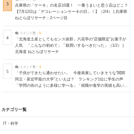
3
兵庫県の「ケーキ」の名店10選！ 一番うまいと思う店はどこ？
【7月12日は「デコレーションケーキの日」！】（2/4） | 兵庫県
ねとらぼリサーチ：2ページ目
コメント数：
5
4
「北海道土産としてもセンス抜群」六花亭の“店舗限定”お菓子が
人気 「こんなの初めて」「箱買いするべきだった」（1/2） |
北海道 ねとらぼリサーチ
コメント数：
3
5
「子供ができたら通わせたい」 今後発展していきそうな“関関
同立・産近甲龍の大学”といえば？ ランキング1位に学生の声
「学問の街のように多様に学べる」「就職や進学の実績も高い」
| 大学 ねとらぼリサーチ
カテゴリ一覧
IT・科学