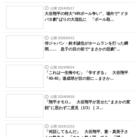
公開 2024/05/17
大谷翔平の特大“HRボール争い”、場外で“ドタ
バタ劇”ばりの大混乱に 「ボール取...
公開 2026/03/12
侍ジャパン・鈴木誠也がホームランを打った瞬
間…… 息子の目の前で“まさかの悲劇”...
公開 2024/08/24
「これは一生悔やむ」「辛すぎる」 大谷翔平
「40-40」達成球が目の前に→まさか...
公開 2024/09/18
「翔平オモロ」 大谷翔平が見せた“まさかの変
顔”に思わず二度見（1/3） | ス...
公開 2024/12/10
「何話してるんだ」 大谷翔平、妻・真美子さ