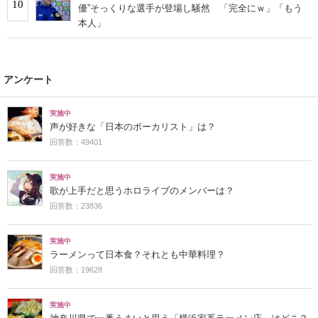
10
優”そっくりな選手が登場し騒然 「完全にｗ」「もう
本人」
アンケート
実施中
声が好きな「日本のボーカリスト」は？
回答数：49401
実施中
歌が上手だと思うホロライブのメンバーは？
回答数：23836
実施中
ラーメンって日本食？それとも中華料理？
回答数：19628
実施中