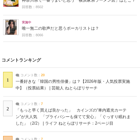
神奈川県で一番うまいと思う「横浜家系ラーメン店」はどこ？
回答数：8502
実施中
唯一無二の歌声だと思うボーカリストは？
回答数：8066
コメントランキング
コメント数：
20
1
一番好きな「韓国の男性俳優」は？【2026年版・人気投票実施
中】（投票結果） | 芸能人 ねとらぼリサーチ
コメント数：
7
2
「もっと早く買えば良かった」 カインズの“車内遮光カーテ
ン”が大人気 「プライバシーも保てて安心」「ぐっすり眠れま
した」（2/2） | ライフ ねとらぼリサーチ：2ページ目
コメント数：
7