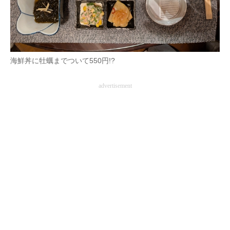
海鮮丼に牡蠣までついて550円!?
advertisement