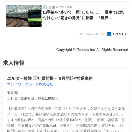
公開 2025/05/24
山手線を“歩いて一周”したら…… 電車では気
付けない“驚きの発見”に反響 「世界...
Recommended by
Copyright © ITmedia Inc. All Rights Reserved.
求人情報
エルダー歓迎 正社員前提・ 9月開始×営業事務
マンパワーグループ株式会社
東京都
正社員 / 派遣社員：時給1,800円
【仕事内容】<紹介予定派遣 >工業ゴムやプラスチック製品などを扱う老舗
メーカー様にて、受発注や伝票作成などの部内サポート業務をおまかせし
ます <業務内容> ・商品の受注や発注業務(FAX、電話) ・伝票・請求書・見
積書・注文書などの作成(Excel、手書き) ・各種確認調整 ・電話対応 ・社
内問い合わせ対応 お友達紹介キャンペーン2026夏秋実施中 「マンパワー