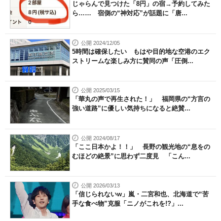
じゃらんで見つけた「8円」の宿→予約してみた
ら…… 宿側の“神対応”が話題に「唐...
公開 2024/12/05
5時間は確保したい もはや目的地な空港のエク
ストリームな楽しみ方に賛同の声「圧倒...
公開 2025/03/15
「華丸の声で再生された！」 福岡県の“方言の
強い道路”に優しい気持ちになると絶賛...
公開 2024/08/17
「ここ日本かよ！！」 長野の観光地の“息をの
むほどの絶景”に思わず二度見 「こん...
公開 2026/03/13
「信じられないw」嵐・二宮和也、北海道で“苦
手な食べ物”克服「ニノがこれを!?」...