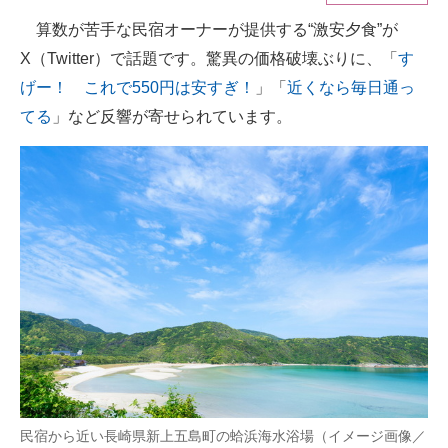
算数が苦手な民宿オーナーが提供する“激安夕食”が
ITの今と未来を見通す
X（Twitter）で話題です。驚異の価格破壊ぶりに、「
す
スマホと通信の最新トレンド
げー！ これで550円は安すぎ！
」「
近くなら毎日通っ
てる
」など反響が寄せられています。
進化するPCとデバイスの未来
好きが集まる 比べて選べる
ビジネスと働き方のヒント
AI活用のいまが分かる
企業ITのトレンドを詳説
経営リーダーのコミュニティ
マーケ×ITの今がよく分かる
ITエンジニア向け専門サイト
民宿から近い長崎県新上五島町の蛤浜海水浴場（イメージ画像／