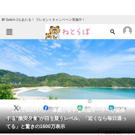
🎁 Switch 2もあたる！ プレゼントキャンペーン実施中！
ねとらぼメニュー
TOP
ニュース
エンタメ
クイズ
グルメ
地域
住まい
教育・育児
動物
リサーチ
長崎県
2025/03/19 10:30（公開）
X
Share
LINE
hatena
会員記事
「これで550円?!」 算数が苦手な民宿オーナーが提供
する“激安夕食”が目を疑うレベル、「近くなら毎日通っ
あまりにもお客さんファースト。
メディア
てる」と驚きの1600万表示
目次を表示
注目記事を集めた総合ページ