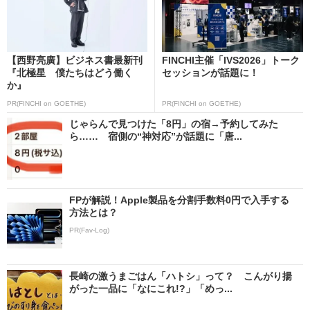
【西野亮廣】ビジネス書最新刊
FINCHI主催「IVS2026」トーク
『北極星 僕たちはどう働く
セッションが話題に！
か』
PR(FINCHI on GOETHE)
PR(FINCHI on GOETHE)
じゃらんで見つけた「8円」の宿→予約してみた
ら…… 宿側の“神対応”が話題に「唐...
FPが解説！Apple製品を分割手数料0円で入手する
方法とは？
PR(Fav-Log)
長崎の激うまごはん「ハトシ」って？ こんがり揚
がった一品に「なにこれ!?」「めっ...