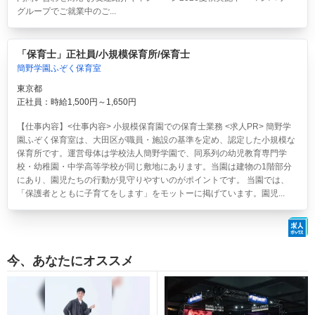
グループでご就業中のご...
「保育士」正社員/小規模保育所/保育士
簡野学園ふぞく保育室
東京都
正社員：時給1,500円～1,650円
【仕事内容】<仕事内容> 小規模保育園での保育士業務 <求人PR> 簡野学
園ふぞく保育室は、大田区が職員・施設の基準を定め、認定した小規模な
保育所です。運営母体は学校法人簡野学園で、同系列の幼児教育専門学
校・幼稚園・中学高等学校が同じ敷地にあります。当園は建物の1階部分
にあり、園児たちの行動が見守りやすいのがポイントです。 当園では、
「保護者とともに子育てをします」をモットーに掲げています。園児...
今、あなたにオススメ