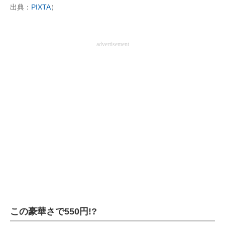
出典：
PIXTA
）
企業向けIT製品の総合サイト
IT製品の技術・比較・事例
advertisement
製造業のIT導入・活用を支援
モノづくり技術者専門サイト
エレクトロニクス専門サイト
電子設計の基本と応用
エネルギーの専門メディア
建設×テクノロジーの最前線
ちょっと気になるネットの話題
この豪華さで550円!?