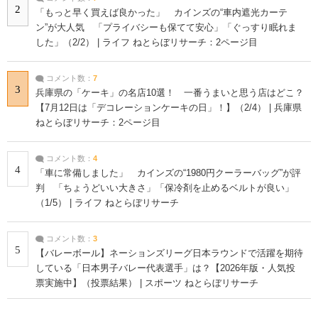
2
「もっと早く買えば良かった」 カインズの“車内遮光カーテ
ン”が大人気 「プライバシーも保てて安心」「ぐっすり眠れま
した」（2/2） | ライフ ねとらぼリサーチ：2ページ目
コメント数：
7
3
兵庫県の「ケーキ」の名店10選！ 一番うまいと思う店はどこ？
【7月12日は「デコレーションケーキの日」！】（2/4） | 兵庫県
ねとらぼリサーチ：2ページ目
コメント数：
4
4
「車に常備しました」 カインズの“1980円クーラーバッグ”が評
判 「ちょうどいい大きさ」「保冷剤を止めるベルトが良い」
（1/5） | ライフ ねとらぼリサーチ
コメント数：
3
5
【バレーボール】ネーションズリーグ日本ラウンドで活躍を期待
している「日本男子バレー代表選手」は？【2026年版・人気投
票実施中】（投票結果） | スポーツ ねとらぼリサーチ