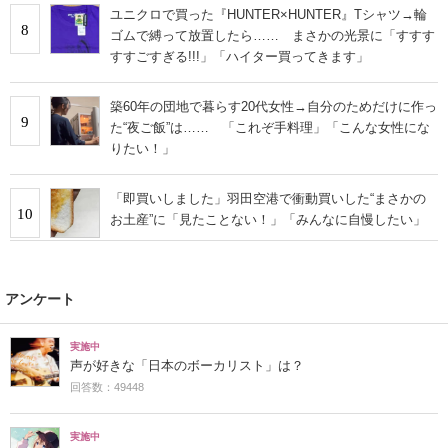
ユニクロで買った『HUNTER×HUNTER』Tシャツ→輪
8
ゴムで縛って放置したら…… まさかの光景に「すすす
すすごすぎる!!!」「ハイター買ってきます」
築60年の団地で暮らす20代女性→自分のためだけに作っ
9
た“夜ご飯”は…… 「これぞ手料理」「こんな女性にな
りたい！」
「即買いしました」羽田空港で衝動買いした“まさかの
10
お土産”に「見たことない！」「みんなに自慢したい」
アンケート
実施中
声が好きな「日本のボーカリスト」は？
回答数：49448
実施中