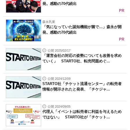
発。感動の70代続出
PR
森永乳業
「気になっていた認知機能が菌で…」森永が開
発。感動の70代続出
PR
公開 2025/02/17
「運営会社の対応の姿勢についても改善を求め
ていく」 STARTO社、転売問題めぐ...
公開 2024/12/09
STARTO社「チケット流通センター」の転売者
情報が開示されたと発表、「チケジャ...
公開 2024/09/05
代理人「イベントは転売者に利益を与えるため
ではない」 STARTO社が「チケット...