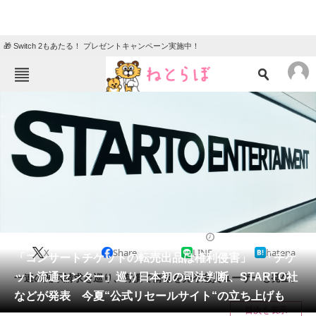
🎁 Switch 2もあたる！ プレゼントキャンペーン実施中！
ねとらぼメニュー
TOP
ニュース
エンタメ
クイズ
グルメ
地域
住まい
教育・育児
動物
リサーチ
2025/03/19 19:30（公開）
X
Share
LINE
hatena
会員記事
「コンサートチケットの転売出品は権利侵害」 「チケ
ット流通センター」巡り日本初の司法判断、STARTO社
一連の開示請求を巡り、有償で情報を売る悪質ユーザーも発生。
メディア
などが発表 今夏“公式リセールサイト“の立ち上げも
目次を表示
注目記事を集めた総合ページ