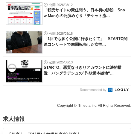
公開 2026/03/12
「転売サイトの責任問う」日本初の訴訟 Sno
w Manらの公演めぐり「チケット流...
公開 2026/03/18
「1回でも多く公演に行きたくて」 STARTO関
連コンサートで90回転売した女性...
公開 2025/08/13
STARTO、悪質なりきりアカウントに法的措
置 バングラデシュの”詐欺垢本拠地“...
Recommended by
Copyright © ITmedia Inc. All Rights Reserved.
求人情報