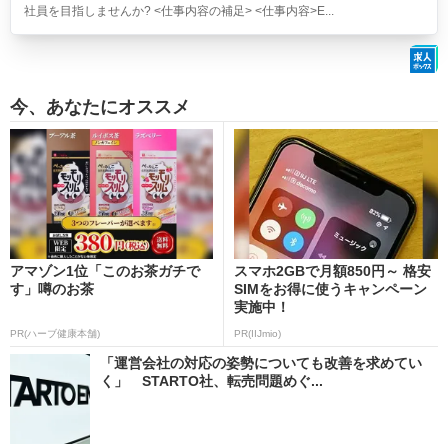
社員を目指しませんか? <仕事内容の補足> <仕事内容>E...
今、あなたにオススメ
アマゾン1位「このお茶ガチで
スマホ2GBで月額850円～ 格安
す」噂のお茶
SIMをお得に使うキャンペーン
実施中！
PR(ハーブ健康本舗)
PR(IIJmio)
「運営会社の対応の姿勢についても改善を求めてい
く」 STARTO社、転売問題めぐ...