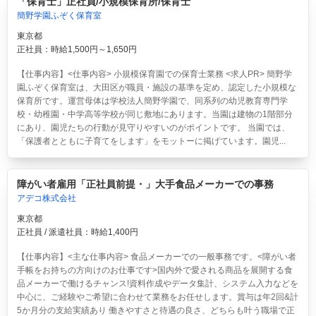
「保育士」正社員/小規模保育所/保育士
簡野学園ふぞく保育室
東京都
正社員：時給1,500円～1,650円
【仕事内容】<仕事内容> 小規模保育園での保育士業務 <求人PR> 簡野学
園ふぞく保育室は、大田区が職員・施設の基準を定め、認定した小規模な
保育所です。運営母体は学校法人簡野学園で、同系列の幼児教育専門学
校・幼稚園・中学高等学校が同じ敷地にあります。当園は建物の1階部分
にあり、園児たちの行動が見守りやすいのがポイントです。 当園では、
「保護者とともに子育てをします」をモットーに掲げています。園児...
障がい者雇用「正社員前提・」大手食品メーカーでの事務
アデコ株式会社
東京都
正社員 / 派遣社員：時給1,400円
【仕事内容】<主な仕事内容> 食品メーカーでの一般事務です。<障がい者
手帳をお持ちの方向けのお仕事です>国内外で愛される商品を展開する食
品メーカーで働けるチャンス!資料作成やデータ集計、システム入力などを
中心に、ご経験やご希望に合わせて業務をお任せします。賞与は年2回&計
5か月分の支給実績あり 働きやすさと待遇の良さ、どちらも叶う職場で正