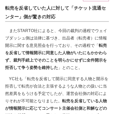
転売を反省していた人に対して「チケット流通セ
ITの今と未来を見通す
ンター」側が驚きの対応
スマホと通信の最新トレンド
またSTARTO社によると、今回の裁判の過程でウェイ
進化するPCとデバイスの未来
ブダッシュ側は法律に基づき、出品者（転売者）に情報
好きが集まる 比べて選べる
開示に関する意見照会を行っており、その過程で「
転売
を反省して情報開示に同意した人物がいたにもかかわら
ビジネスと働き方のヒント
ず、裁判手続上でそのことを明らかにせずに全件開示を
AI活用のいまが分かる
拒否して争う姿勢を維持した
」とのこと。
企業ITのトレンドを詳説
YC社も「転売を反省して開示に同意する人物と開示を
拒否して転売が合法と主張するような人物との扱いに当
経営リーダーのコミュニティ
然差異をもうける予定でしたが、運営会社側の対応によ
マーケ×ITの今がよく分かる
りそれが不可能となりました。
転売を反省している人物
が情報開示に応じてコンサート主催会社側と和解などの
ITエンジニア向け専門サイト