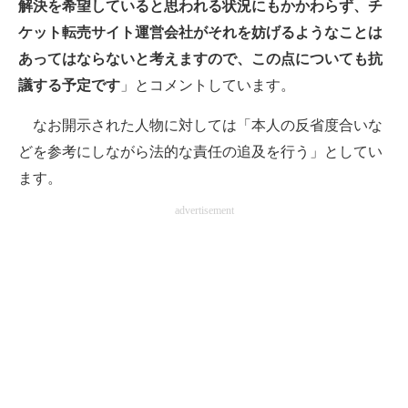
解決を希望していると思われる状況にもかかわらず、チ
企業向けIT製品の総合サイト
ケット転売サイト運営会社がそれを妨げるようなことは
あってはならないと考えますので、この点についても抗
IT製品の技術・比較・事例
議する予定です
」とコメントしています。
製造業のIT導入・活用を支援
なお開示された人物に対しては「本人の反省度合いな
モノづくり技術者専門サイト
どを参考にしながら法的な責任の追及を行う」としてい
ます。
エレクトロニクス専門サイト
advertisement
電子設計の基本と応用
エネルギーの専門メディア
建設×テクノロジーの最前線
ちょっと気になるネットの話題