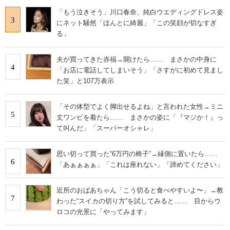
「もう泣きそう」川口春奈、純白ウエディングドレス姿
3
にネット騒然「ほんとに綺麗」「この笑顔が切なすぎ
る」
夫が買ってきた赤福→開けたら…… まさかの中身に
4
「お店に電話してしまいそう」「さすがに初めて見まし
た笑」と107万表示
「その体型でよく脚出せるよね」と言われた女性→ミニ
5
丈ワンピを着たら…… まさかの姿に「『マジか！』っ
て叫んだ」「スーパーオシャレ」
思い切って買った“6万円の椅子”→縁側に置いたら……
6
「あぁぁぁぁ」「これは座れない」「諦めてください」
近所のおばあちゃん「こう切ると食べやすいよ〜」→教
7
わった“スイカの切り方”を試してみると…… 目からウ
ロコの光景に「やってみます」