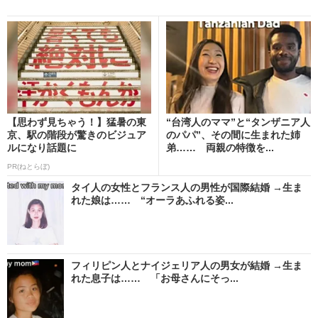
【思わず見ちゃう！】猛暑の東
“台湾人のママ”と“タンザニア人
京、駅の階段が驚きのビジュア
のパパ”、その間に生まれた姉
ルになり話題に
弟…… 両親の特徴を...
PR(ねとらぼ)
タイ人の女性とフランス人の男性が国際結婚 →生ま
れた娘は…… “オーラあふれる姿...
フィリピン人とナイジェリア人の男女が結婚 →生ま
れた息子は…… 「お母さんにそっ...