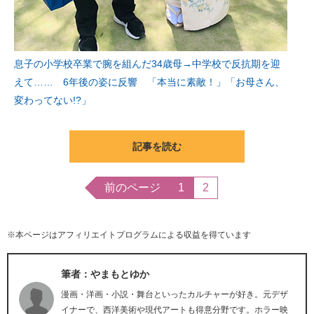
息子の小学校卒業で腕を組んだ34歳母→中学校で反抗期を迎
えて…… 6年後の姿に反響 「本当に素敵！」「お母さん、
変わってない!?」
記事を読む
前のページ
1
2
※本ページはアフィリエイトプログラムによる収益を得ています
筆者：やまもとゆか
漫画・洋画・小説・舞台といったカルチャーが好き。元デザ
イナーで、西洋美術や現代アートも得意分野です。ホラー映