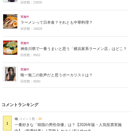
回答数：23835
実施中
ラーメンって日本食？それとも中華料理？
回答数：19628
実施中
神奈川県で一番うまいと思う「横浜家系ラーメン店」はどこ？
回答数：8502
実施中
唯一無二の歌声だと思うボーカリストは？
回答数：8060
コメントランキング
コメント数：
20
1
一番好きな「韓国の男性俳優」は？【2026年版・人気投票実施