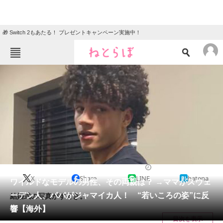
🎁 Switch 2もあたる！ プレゼントキャンペーン実施中！
ねとらぼメニュー
TOP
ニュース
エンタメ
クイズ
グルメ
地域
住まい
教育・育児
動物
リサーチ
ライフスタイル
2025/03/21 18:40（公開）
X
Share
LINE
hatena
会員記事
ワイルドなモデルの男性、その両親は？ →ママがスウェ
ーデン人、パパがジャマイカ人！ “若いころの姿”に反
結婚式の写真がすてき。
メディア
響【海外】
目次を表示
注目記事を集めた総合ページ