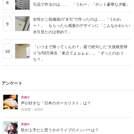
8
引品で作るのは…… 「うわー」「ホント豪華な夕飯」
女性がご祝儀袋の“水引”で作ったのは……「うわわ
9
ー！」 もらったら感激のデザインに「こんなかわいい
水引見たのは初めて」
「いつまで帰ってくんの？」庭で絶句した“大規模里帰
10
り”が59万再生「巣立てよぉぉぉ…」「ずっとのおう
ち？」
アンケート
実施中
声が好きな「日本のボーカリスト」は？
回答数：49393
実施中
歌が上手だと思うホロライブのメンバーは？