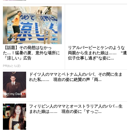
【話題】その発想はなかっ
リアルバービーとケンのような
た…！猛暑の夏、意外な場所に
両親から生まれた娘は…… “遺
「涼しい」広告
伝子仕事し過ぎ”な姿に...
PR(ねとらぼ)
ドイツ人のママとベトナム人のパパ、その間に生ま
れた私…… 現在の姿に絶賛の声「両...
フィリピン人のママとオーストラリア人のパパ→生
まれた娘は…… 現在の姿に「すっご...