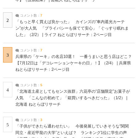
中】（投票結果） | 芸能人 ねとらぼリサーチ
コメント数：
7
2
「もっと早く買えば良かった」 カインズの“車内遮光カーテ
ン”が大人気 「プライバシーも保てて安心」「ぐっすり眠れま
した」（2/2） | ライフ ねとらぼリサーチ：2ページ目
コメント数：
7
3
兵庫県の「ケーキ」の名店10選！ 一番うまいと思う店はどこ？
【7月12日は「デコレーションケーキの日」！】（2/4） | 兵庫県
ねとらぼリサーチ：2ページ目
コメント数：
5
4
「北海道土産としてもセンス抜群」六花亭の“店舗限定”お菓子が
人気 「こんなの初めて」「箱買いするべきだった」（1/2） |
北海道 ねとらぼリサーチ
コメント数：
3
5
「子供ができたら通わせたい」 今後発展していきそうな“関関
同立・産近甲龍の大学”といえば？ ランキング1位に学生の声