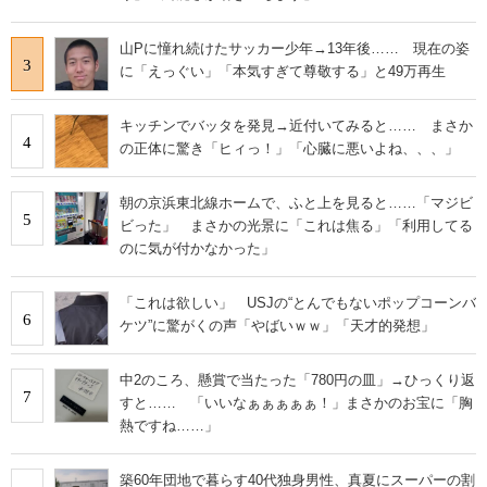
山Pに憧れ続けたサッカー少年→13年後…… 現在の姿
3
に「えっぐい」「本気すぎて尊敬する」と49万再生
キッチンでバッタを発見→近付いてみると…… まさか
4
の正体に驚き「ヒィっ！」「心臓に悪いよね、、、」
朝の京浜東北線ホームで、ふと上を見ると……「マジビ
5
ビった」 まさかの光景に「これは焦る」「利用してる
のに気が付かなかった」
「これは欲しい」 USJの“とんでもないポップコーンバ
6
ケツ”に驚がくの声「やばいｗｗ」「天才的発想」
中2のころ、懸賞で当たった「780円の皿」→ひっくり返
7
すと…… 「いいなぁぁぁぁぁ！」まさかのお宝に「胸
熱ですね……」
築60年団地で暮らす40代独身男性、真夏にスーパーの割