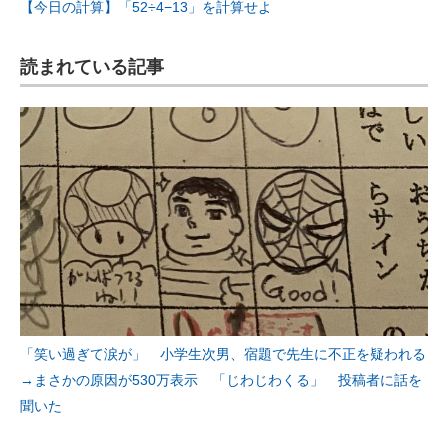
【今日の計算】「52÷4−13」を計算せよ
読まれている記事
「笑い過ぎて涙が」 小学生次男、宿題で先生に不正を疑われる
→まさかの原因が530万表示 「じわじわくる」 投稿者に話を
聞いた