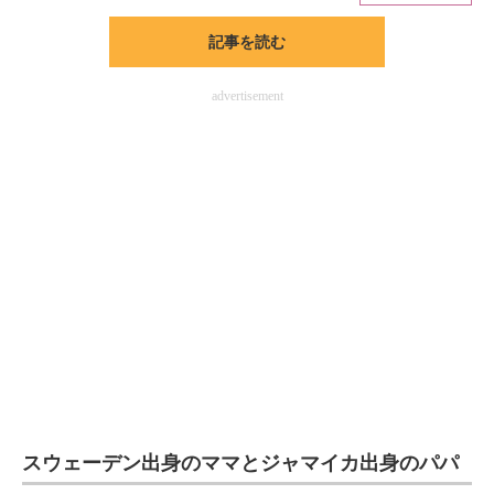
記事を読む
ITの今と未来を見通す
スマホと通信の最新トレンド
advertisement
進化するPCとデバイスの未来
好きが集まる 比べて選べる
ビジネスと働き方のヒント
AI活用のいまが分かる
企業ITのトレンドを詳説
経営リーダーのコミュニティ
マーケ×ITの今がよく分かる
スウェーデン出身のママとジャマイカ出身のパパ
ITエンジニア向け専門サイト