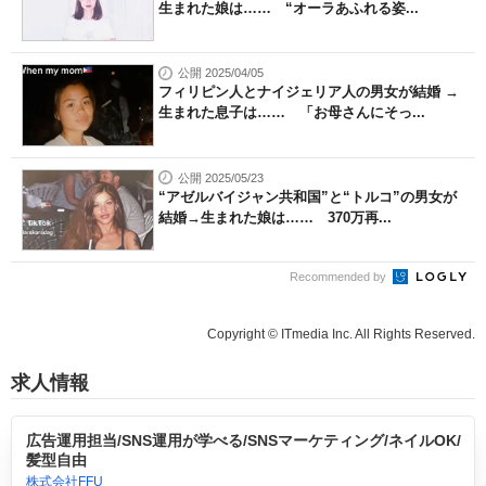
生まれた娘は…… “オーラあふれる姿...
公開 2025/04/05
フィリピン人とナイジェリア人の男女が結婚 →
生まれた息子は…… 「お母さんにそっ...
公開 2025/05/23
“アゼルバイジャン共和国”と“トルコ”の男女が
結婚→生まれた娘は…… 370万再...
Recommended by
Copyright © ITmedia Inc. All Rights Reserved.
求人情報
広告運用担当/SNS運用が学べる/SNSマーケティング/ネイルOK/
髪型自由
株式会社FFU