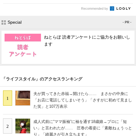
Recommended by
Special
- PR -
ねとらぼ 読者アンケートにご協力をお願いし
ます
「ライフスタイル」のアクセスランキング
夫が買ってきた赤福→開けたら…… まさかの中身に
1
「お店に電話してしまいそう」「さすがに初めて見まし
た笑」と107万表示
成人式前に“ママ振袖”に袖を通す18歳娘→プロに「短
2
い」と言われたが…… 圧巻の着姿に「素敵ねぇうっと
り」「綺麗さが引き立ちます」