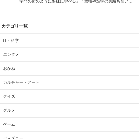
「学問の街のように多様に学べる」「就職や進学の実績も高い」
| 大学 ねとらぼリサーチ
カテゴリ一覧
IT・科学
エンタメ
おかね
カルチャー・アート
クイズ
グルメ
ゲーム
ディズニー