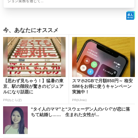
ション業務を通じて...
今、あなたにオススメ
【思わず見ちゃう！】猛暑の東
スマホ2GBで月額850円～ 格安
京、駅の階段が驚きのビジュア
SIMをお得に使うキャンペーン
ルになり話題に
実施中！
PR(ねとらぼ)
PR(IIJmio)
“タイ人のママ”と“スウェーデン人のパパ”が恋に落
ちて結婚し…… 生まれた女性が...