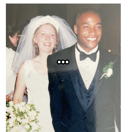
企業向けIT製品の総合サイト
IT製品の技術・比較・事例
製造業のIT導入・活用を支援
モノづくり技術者専門サイト
エレクトロニクス専門サイト
電子設計の基本と応用
エネルギーの専門メディア
建設×テクノロジーの最前線
ちょっと気になるネットの話題