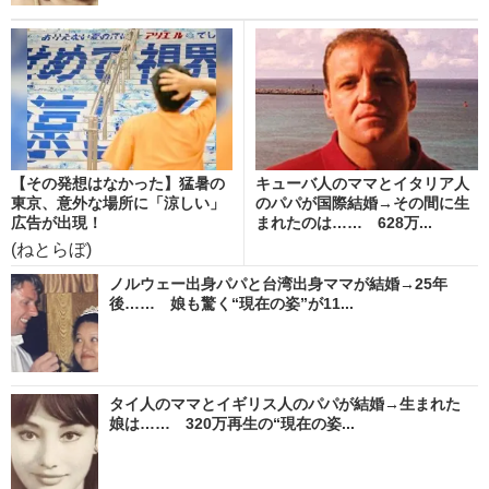
【その発想はなかった】猛暑の
キューバ人のママとイタリア人
東京、意外な場所に「涼しい」
のパパが国際結婚→その間に生
広告が出現！
まれたのは…… 628万...
(ねとらぼ)
ノルウェー出身パパと台湾出身ママが結婚→25年
後…… 娘も驚く“現在の姿”が11...
タイ人のママとイギリス人のパパが結婚→生まれた
娘は…… 320万再生の“現在の姿...