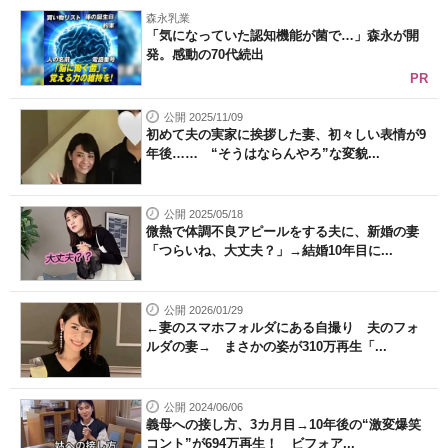
森永乳業
「気になっていた認知機能が菌で…」森永が開
発。感動の70代続出
PR
公開 2025/11/09
初めて夫の実家に挨拶した妻、初々しい表情が9
年後…… “そうはならんやろ”な変貌...
公開 2025/05/18
微熱で体調不良アピールをする夫に、新婚の妻
「つらいね、大丈夫？」→結婚10年目に...
公開 2026/01/29
←妻のスマホフォルダにある自撮り 夫のフォ
ルダの妻→ まさかの姿が310万再生「...
公開 2024/06/06
義母への接し方、3カ月目→10年後の“激変爆笑
コント”が694万再生！ ビフォア...