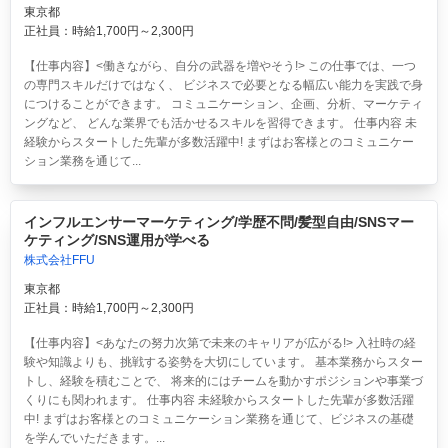
東京都
正社員：時給1,700円～2,300円
【仕事内容】<働きながら、自分の武器を増やそう!> この仕事では、一つ
の専門スキルだけではなく、 ビジネスで必要となる幅広い能力を実践で身
につけることができます。 コミュニケーション、企画、分析、マーケティ
ングなど、 どんな業界でも活かせるスキルを習得できます。 仕事内容 未
経験からスタートした先輩が多数活躍中! まずはお客様とのコミュニケー
ション業務を通じて...
インフルエンサーマーケティング/学歴不問/髪型自由/SNSマー
ケティング/SNS運用が学べる
株式会社FFU
東京都
正社員：時給1,700円～2,300円
【仕事内容】<あなたの努力次第で未来のキャリアが広がる!> 入社時の経
験や知識よりも、挑戦する姿勢を大切にしています。 基本業務からスター
トし、経験を積むことで、 将来的にはチームを動かすポジションや事業づ
くりにも関われます。 仕事内容 未経験からスタートした先輩が多数活躍
中! まずはお客様とのコミュニケーション業務を通じて、ビジネスの基礎
を学んでいただきます。...