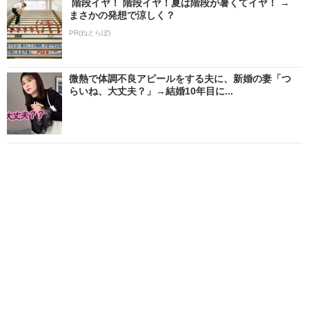
階段イヤ！ 階段イヤ！夏は階段が暑くてイヤ！ →
まさかの発想で涼しく？
PR(ねとらぼ)
微熱で体調不良アピールをする夫に、新婚の妻「つ
らいね、大丈夫？」→結婚10年目に...