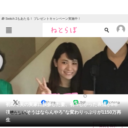
🎁 Switch 2もあたる！ プレゼントキャンペーン実施中！
ねとらぼメニュー
TOP
ニュース
エンタメ
クイズ
グルメ
地域
住まい
教育・育児
動物
リサーチ
ライフスタイル
2025/03/25 08:15（公開）
X
Share
LINE
hatena
会員記事
初めて夫の実家に挨拶した妻、初々しかった表情が9年
後…… “そうはならんやろ”な変わりっぷりが1150万再
素晴らしい。
メディア
生
目次を表示
注目記事を集めた総合ページ