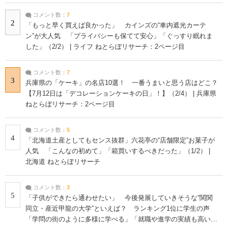
コメント数：
7
2
「もっと早く買えば良かった」 カインズの“車内遮光カーテ
ン”が大人気 「プライバシーも保てて安心」「ぐっすり眠れま
した」（2/2） | ライフ ねとらぼリサーチ：2ページ目
コメント数：
7
3
兵庫県の「ケーキ」の名店10選！ 一番うまいと思う店はどこ？
【7月12日は「デコレーションケーキの日」！】（2/4） | 兵庫県
ねとらぼリサーチ：2ページ目
コメント数：
5
4
「北海道土産としてもセンス抜群」六花亭の“店舗限定”お菓子が
人気 「こんなの初めて」「箱買いするべきだった」（1/2） |
北海道 ねとらぼリサーチ
コメント数：
3
5
「子供ができたら通わせたい」 今後発展していきそうな“関関
同立・産近甲龍の大学”といえば？ ランキング1位に学生の声
「学問の街のように多様に学べる」「就職や進学の実績も高い」