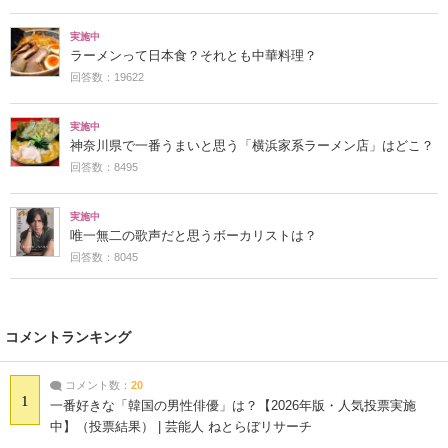
実施中
ラーメンって日本食？それとも中華料理？
回答数：19622
実施中
神奈川県で一番うまいと思う「横浜家系ラーメン店」はどこ？
回答数：8495
実施中
唯一無二の歌声だと思うボーカリストは？
回答数：8045
コメントランキング
コメント数：
20
1
一番好きな「韓国の男性俳優」は？【2026年版・人気投票実施
中】（投票結果） | 芸能人 ねとらぼリサーチ