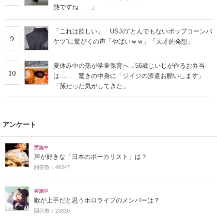
熱ですね……」
「これは欲しい」 USJの“とんでもないポップコーンバ
9
ケツ”に驚がくの声「やばいｗｗ」「天才的発想」
夏休み中の孫が学童保育へ→56歳じいじが作るお弁当
10
は…… 驚きの中身に「ジイジの派遣お願いします」
「孫だった気がしてきた」
アンケート
実施中
声が好きな「日本のボーカリスト」は？
回答数：49347
実施中
歌が上手だと思うホロライブのメンバーは？
回答数：23830