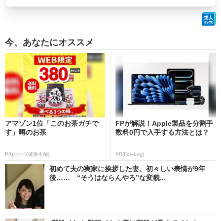
今、あなたにオススメ
アマゾン1位「このお茶ガチで
FPが解説！Apple製品を分割手
す」噂のお茶
数料0円で入手する方法とは？
PR(ハーブ健康本舗)
PR(Fav-Log)
初めて夫の実家に挨拶した妻、初々しい表情が9年
後…… “そうはならんやろ”な変貌...