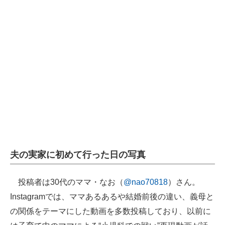
企業向けIT製品の総合サイト
IT製品の技術・比較・事例
製造業のIT導入・活用を支援
モノづくり技術者専門サイト
エレクトロニクス専門サイト
電子設計の基本と応用
エネルギーの専門メディア
夫の実家に初めて行った日の写真
建設×テクノロジーの最前線
投稿者は30代のママ・なお（
@nao70818
）さん。
ちょっと気になるネットの話題
Instagramでは、ママあるあるや結婚前後の違い、義母と
の関係をテーマにした動画を多数投稿しており、以前に