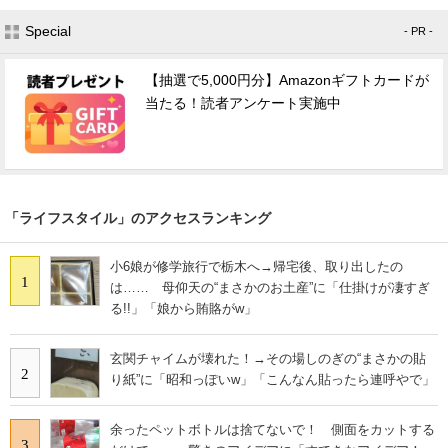
Special
- PR -
【抽選で5,000円分】Amazonギフトカードが
当たる！読者アンケート実施中
「ライフスタイル」のアクセスランキング
小6娘が修学旅行で栃木へ→帰宅後、取り出したの
1
は…… 母仰天の“まさかのお土産”に「仕掛けが凄すぎ
る!!」「娘から賄賂がw」
玄関チャイムが壊れた！→その場しのぎの“まさかの貼
2
り紙”に「昭和っぽいw」「こんなん貼ったら連呼やで」
余ったペットボトルは捨てないで！ 側面をカットする
3