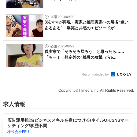
公開 2024/09/20
3児ママが再現・実家と義理実家への帰省“違い
あるある” 爆笑と共感のエピソードが...
公開 2025/09/22
義実家で「そろそろ帰ろう」と思ったら……
「もー！」想定外の“義母の攻撃”が76...
Recommended by
Copyright © ITmedia Inc. All Rights Reserved.
求人情報
広告運用担当/ビジネススキルを身につける/ネイルOK/SNSマー
ケティング/学歴不問
株式会社FFU