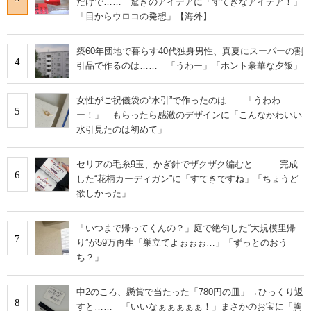
だけで…… 驚きのアイデアに「すてきなアイデア！」
「目からウロコの発想」【海外】
築60年団地で暮らす40代独身男性、真夏にスーパーの割
4
引品で作るのは…… 「うわー」「ホント豪華な夕飯」
女性がご祝儀袋の“水引”で作ったのは……「うわわ
5
ー！」 もらったら感激のデザインに「こんなかわいい
水引見たのは初めて」
セリアの毛糸9玉、かぎ針でザクザク編むと…… 完成
6
した“花柄カーディガン”に「すてきですね」「ちょうど
欲しかった」
「いつまで帰ってくんの？」庭で絶句した“大規模里帰
7
り”が59万再生「巣立てよぉぉぉ…」「ずっとのおう
ち？」
中2のころ、懸賞で当たった「780円の皿」→ひっくり返
8
すと…… 「いいなぁぁぁぁぁ！」まさかのお宝に「胸