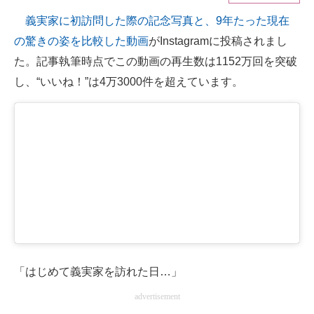
義実家に初訪問した際の記念写真と、9年たった現在
ITの今と未来を見通す
の驚きの姿を比較した動画
がInstagramに投稿されまし
スマホと通信の最新トレンド
た。記事執筆時点でこの動画の再生数は1152万回を突破
し、“いいね！”は4万3000件を超えています。
進化するPCとデバイスの未来
好きが集まる 比べて選べる
ビジネスと働き方のヒント
AI活用のいまが分かる
企業ITのトレンドを詳説
経営リーダーのコミュニティ
マーケ×ITの今がよく分かる
「はじめて義実家を訪れた日…」
advertisement
ITエンジニア向け専門サイト