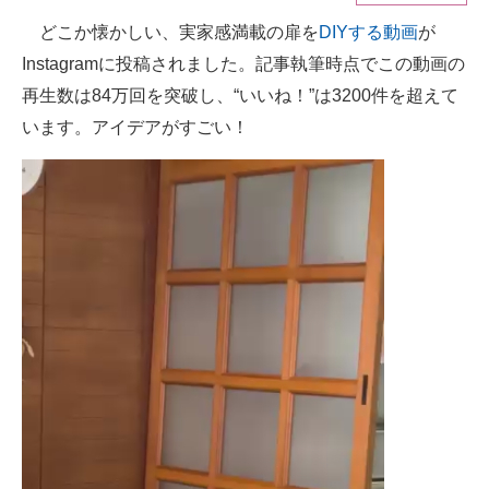
どこか懐かしい、実家感満載の扉を
DIYする動画
が
ITの今と未来を見通す
Instagramに投稿されました。記事執筆時点でこの動画の
スマホと通信の最新トレンド
再生数は84万回を突破し、“いいね！”は3200件を超えて
います。アイデアがすごい！
進化するPCとデバイスの未来
好きが集まる 比べて選べる
ビジネスと働き方のヒント
AI活用のいまが分かる
企業ITのトレンドを詳説
経営リーダーのコミュニティ
マーケ×ITの今がよく分かる
ITエンジニア向け専門サイト