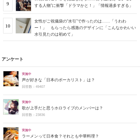
9
する人物”に衝撃「ドラマかと！」「情報過多すぎる」
女性がご祝儀袋の“水引”で作ったのは……「うわわ
10
ー！」 もらったら感激のデザインに「こんなかわいい
水引見たのは初めて」
アンケート
実施中
声が好きな「日本のボーカリスト」は？
回答数：49407
実施中
歌が上手だと思うホロライブのメンバーは？
回答数：23836
実施中
ラーメンって日本食？それとも中華料理？