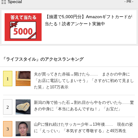
Special
- PR -
【抽選で5,000円分】Amazonギフトカードが
当たる！読者アンケート実施中
「ライフスタイル」のアクセスランキング
夫が買ってきた赤福→開けたら…… まさかの中身に
1
「お店に電話してしまいそう」「さすがに初めて見まし
た笑」と107万表示
新潟の海で拾った石→割れ目から中をのぞいたら……驚
2
きの中身に「本当にあるんですね！」「お宝だ」
山Pに憧れ続けたサッカー少年→13年後…… 現在の姿
3
に「えっぐい」「本気すぎて尊敬する」と49万再生