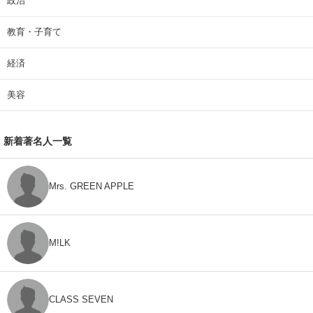
政治
教育・子育て
経済
美容
新着著名人一覧
Mrs. GREEN APPLE
M!LK
CLASS SEVEN