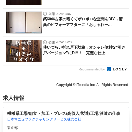
公開 2024/04/07
築60年古家の暗くてボロボロな空間をDIY→驚
異のビフォーアフターに「おしゃれー...
公開 2024/05/23
使いづらい折れ戸下駄箱→オシャレ便利な“引き
戸バージョン”にDIY！ 完璧な仕上...
Recommended by
Copyright © ITmedia Inc. All Rights Reserved.
求人情報
機械系工場/組立・加工・プレス/高収入/製造/工場/派遣の仕事
日本マニュファクチャリングサービス株式会社
東京都