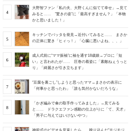
大野智ファン「私の夫、大野くんに似てて幸せ」→見て
4
みると…… ‟驚きの姿”に「最高すぎません？」「本物
かと思いました！」
キッチンでバッタを発見→近付いてみると…… まさか
5
の正体に驚き「ヒィっ！」「心臓に悪いよね、、、」
成人式前に“ママ振袖”に袖を通す18歳娘→プロに「短
6
い」と言われたが…… 圧巻の着姿に「素敵ねぇうっと
り」「綺麗さが引き立ちます」
“豆腐を裏ごし”しようと思ったママ→まさかの表示に
7
「何事かと思ったわ」「誰も気付かないだろうな」
「かぎ編みで傘の取手作ってみました」→見てみる
8
と…… ドラクエファン感動の仕上がりに「て、天才」
「男子に与えてはいけないやつ」
神前式のビデオを見返したら……映り込んだ“モジモジ