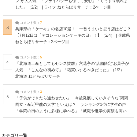
ン”が大人気 「プライバシーも保てて安心」「ぐっすり眠れま
した」（2/2） | ライフ ねとらぼリサーチ：2ページ目
コメント数：
7
3
兵庫県の「ケーキ」の名店10選！ 一番うまいと思う店はどこ？
【7月12日は「デコレーションケーキの日」！】（2/4） | 兵庫県
ねとらぼリサーチ：2ページ目
コメント数：
5
4
「北海道土産としてもセンス抜群」六花亭の“店舗限定”お菓子が
人気 「こんなの初めて」「箱買いするべきだった」（1/2） |
北海道 ねとらぼリサーチ
コメント数：
3
5
「子供ができたら通わせたい」 今後発展していきそうな“関関
同立・産近甲龍の大学”といえば？ ランキング1位に学生の声
「学問の街のように多様に学べる」「就職や進学の実績も高い」
| 大学 ねとらぼリサーチ
カテゴリ一覧