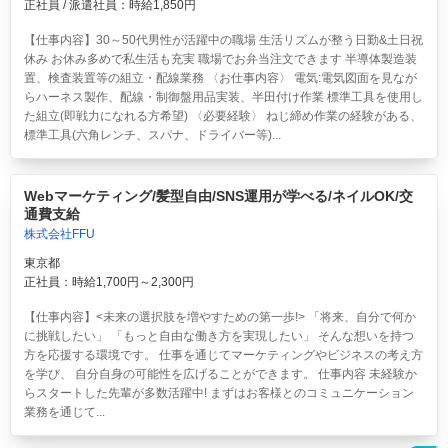
正社員 / 派遣社員：時給1,850円
【仕事内容】30～50代男性が活躍中の職場 生活リズムが整う日勤&土日祝
休み お休み多めで私生活も充実 職場でお弁当注文できます 半導体製造装
置、検査装置等の組立・配線業務 〈お仕事内容〉 電気:電気図面を見なが
らハーネス製作、配線・制御盤用品実装、半田付け作業 標準工具を使用し
た組立(即戦力になれる方希望) 〈必要経験〉 ねじ締め作業の経験がある、
標準工具(六角レンチ、スパナ、ドライバー等)...
Webマーケティング/髪型自由/SNS運用が学べる/ネイルOK/交
通費支給
株式会社FFU
東京都
正社員：時給1,700円～2,300円
【仕事内容】<未来の選択肢を増やすための第一歩!> 「将来、自分で何か
に挑戦したい」 「もっと自由な働き方を実現したい」 そんな想いを持つ
方を応援する環境です。 仕事を通じてマーケティングやビジネスの考え方
を学び、 自分自身の可能性を広げることができます。 仕事内容 未経験か
らスタートした先輩が多数活躍中! まずはお客様とのコミュニケーション
業務を通じて...