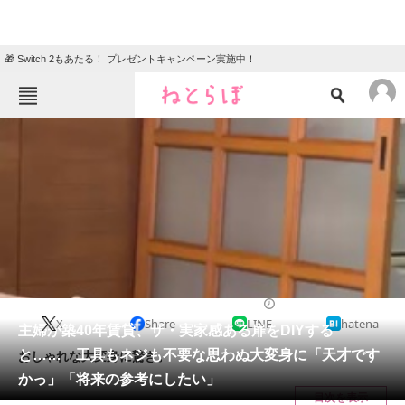
🎁 Switch 2もあたる！ プレゼントキャンペーン実施中！
ねとらぼメニュー
TOP
ニュース
エンタメ
クイズ
グルメ
地域
住まい
教育・育児
動物
リサーチ
ライフスタイル
2025/03/29 11:30（公開）
X
Share
LINE
hatena
会員記事
主婦が築40年賃貸、ザ・実家感ある扉をDIYする
と…… 工具もネジも不要な思わぬ大変身に「天才です
おしゃれな大変身に驚き。
メディア
かっ」「将来の参考にしたい」
目次を表示
注目記事を集めた総合ページ