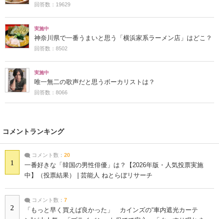
回答数：19629
実施中
神奈川県で一番うまいと思う「横浜家系ラーメン店」はどこ？
回答数：8502
実施中
唯一無二の歌声だと思うボーカリストは？
回答数：8066
コメントランキング
コメント数：
20
1
一番好きな「韓国の男性俳優」は？【2026年版・人気投票実施
中】（投票結果） | 芸能人 ねとらぼリサーチ
コメント数：
7
2
「もっと早く買えば良かった」 カインズの“車内遮光カーテ