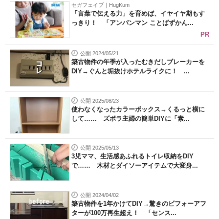
セガフェイブ｜HugKum
「言葉で伝える力」を育めば、イヤイヤ期もす
っきり！ 「アンパンマン ことばずかん...
PR
公開 2024/05/21
築古物件の年季が入ったむきだしブレーカーを
DIY→ぐんと垢抜けホテルライクに！ ...
公開 2025/08/23
使わなくなったカラーボックス→くるっと横に
して…… ズボラ主婦の簡単DIYに「素...
公開 2025/05/13
3児ママ、生活感あふれるトイレ収納をDIY
で…… 木材とダイソーアイテムで大変身...
公開 2024/04/02
築古物件を1年かけてDIY→驚きのビフォーアフ
ターが100万再生超え！ 「センス...