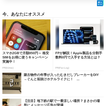
今、あなたにオススメ
スマホ2GBで月額850円～ 格安
FPが解説！Apple製品を分割手
SIMをお得に使うキャンペーン
数料0円で入手する方法とは？
実施中！
PR(IIJmio)
PR(Fav-Log)
築古物件の年季が入ったむきだしブレーカーをDIY
→ぐんと垢抜けホテルライクに！ ...
【注目】地下鉄の駅で一番涼しい場所？まさかの場
所にメッセージ広告が登場