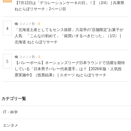
【7月12日は「デコレーションケーキの日」！】（2/4） | 兵庫県
ねとらぼリサーチ：2ページ目
コメント数：
5
4
「北海道土産としてもセンス抜群」六花亭の“店舗限定”お菓子が
人気 「こんなの初めて」「箱買いするべきだった」（1/2） |
北海道 ねとらぼリサーチ
コメント数：
3
5
【バレーボール】ネーションズリーグ日本ラウンドで活躍を期待
している「日本男子バレー代表選手」は？【2026年版・人気投
票実施中】（投票結果） | スポーツ ねとらぼリサーチ
カテゴリ一覧
IT・科学
エンタメ