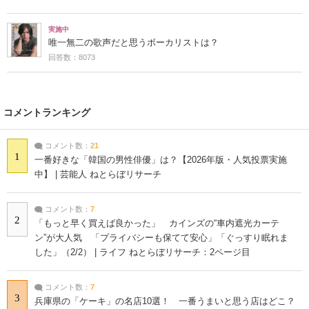
実施中
唯一無二の歌声だと思うボーカリストは？
回答数：8073
コメントランキング
コメント数：
21
1
一番好きな「韓国の男性俳優」は？【2026年版・人気投票実施
中】 | 芸能人 ねとらぼリサーチ
コメント数：
7
2
「もっと早く買えば良かった」 カインズの“車内遮光カーテ
ン”が大人気 「プライバシーも保てて安心」「ぐっすり眠れま
した」（2/2） | ライフ ねとらぼリサーチ：2ページ目
コメント数：
7
3
兵庫県の「ケーキ」の名店10選！ 一番うまいと思う店はどこ？