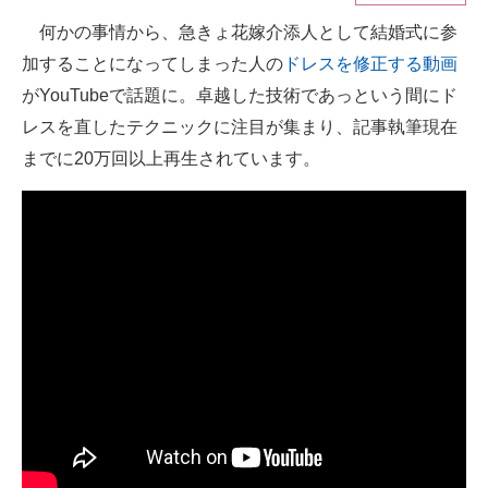
何かの事情から、急きょ花嫁介添人として結婚式に参
ITの今と未来を見通す
加することになってしまった人の
ドレスを修正する動画
スマホと通信の最新トレンド
がYouTubeで話題に。卓越した技術であっという間にド
レスを直したテクニックに注目が集まり、記事執筆現在
進化するPCとデバイスの未来
までに20万回以上再生されています。
好きが集まる 比べて選べる
ビジネスと働き方のヒント
AI活用のいまが分かる
企業ITのトレンドを詳説
経営リーダーのコミュニティ
マーケ×ITの今がよく分かる
ITエンジニア向け専門サイト