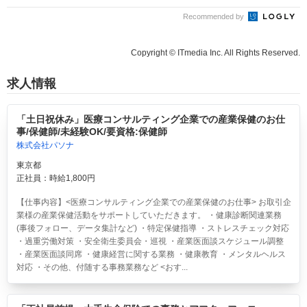
Recommended by
Copyright © ITmedia Inc. All Rights Reserved.
求人情報
「土日祝休み」医療コンサルティング企業での産業保健のお仕
事/保健師/未経験OK/要資格:保健師
株式会社パソナ
東京都
正社員：時給1,800円
【仕事内容】<医療コンサルティング企業での産業保健のお仕事> お取引企
業様の産業保健活動をサポートしていただきます。 ・健康診断関連業務
(事後フォロー、データ集計など) ・特定保健指導 ・ストレスチェック対応
・過重労働対策 ・安全衛生委員会・巡視 ・産業医面談スケジュール調整
・産業医面談同席 ・健康経営に関する業務 ・健康教育 ・メンタルヘルス
対応 ・その他、付随する事務業務など <おす...