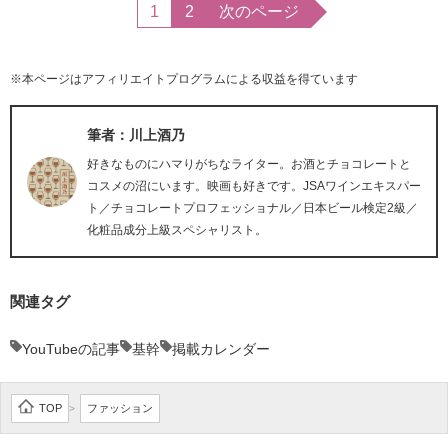
1
2
次のページ
※本ページはアフィリエイトプログラムによる収益を得ています
筆者：川上酒乃
好きなものにハマりがちなライター。お酒とチョコレートと
コスメの沼にいます。映画も好きです。JSAワインエキスパー
ト／チョコレートプロフェッショナル／日本ビール検定2級／
化粧品成分上級スペシャリスト。
関連タグ
YouTubeの記事
基幹
掲載カレンダー
TOP
ファッション
>