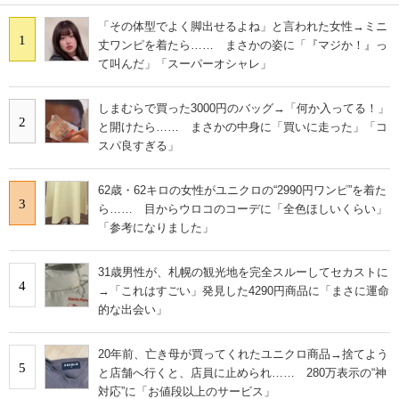
「その体型でよく脚出せるよね」と言われた女性→ミニ
1
丈ワンピを着たら…… まさかの姿に「『マジか！』っ
て叫んだ」「スーパーオシャレ」
しまむらで買った3000円のバッグ→「何か入ってる！」
2
と開けたら…… まさかの中身に「買いに走った」「コ
スパ良すぎる」
62歳・62キロの女性がユニクロの“2990円ワンピ”を着た
3
ら…… 目からウロコのコーデに「全色ほしいくらい」
「参考になりました」
31歳男性が、札幌の観光地を完全スルーしてセカストに
4
→「これはすごい」発見した4290円商品に「まさに運命
的な出会い」
20年前、亡き母が買ってくれたユニクロ商品→捨てよう
5
と店舗へ行くと、店員に止められ…… 280万表示の“神
対応”に「お値段以上のサービス」