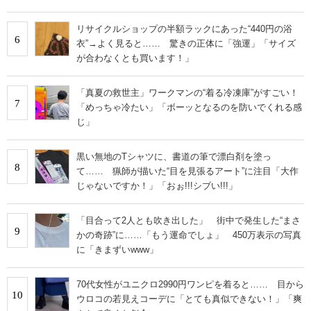
リサイクルショップの半額ラックにあった“440円の浴
6
衣”→よく見ると…… 驚きの正体に「強運」「サイズ
が合わなくとも買います！」
「真夏の救世主」ワークマンの“着る冷凍庫”がすごい！
7
「めっちゃ冷たい」「ボーッとなるのを防いでくれる感
じ」
黒い無地のTシャツに、書道の筆で漂白剤を塗っ
8
て…… 猟師が描いた“目を見張るアート”に注目「大作
じゃないですか！」「おぉ!!!シブい!!!」
「目合って2人とも吹き出した」 街中で発生した“まさ
9
かの奇跡”に……「もう運命でしょ」 450万表示の写真
に「きまずいwww」
70代女性がユニクロ2990円ワンピを着ると…… 目から
10
ウロコの若見えコーデに「とても真似できない！」「爽