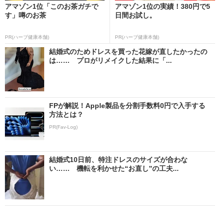
アマゾン1位「このお茶ガチで
アマゾン1位の実績！380円で5
す」噂のお茶
日間お試し。
PR(ハーブ健康本舗)
PR(ハーブ健康本舗)
結婚式のためドレスを買った花嫁が直したかったの
は…… プロがリメイクした結果に「...
FPが解説！Apple製品を分割手数料0円で入手する
方法とは？
PR(Fav-Log)
結婚式10日前、特注ドレスのサイズが合わな
い…… 機転を利かせた“お直し”の工夫...