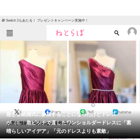
🎁 Switch 2もあたる！ プレゼントキャンペーン実施中！
ねとらぼメニュー
TOP
ニュース
エンタメ
クイズ
グルメ
地域
住まい
教育・育児
動物
リサーチ
ファッション
2025/03/30 11:10（公開）
X
Share
LINE
hatena
会員記事
急きょ結婚式に参加することになったけどドレス
が…… 急ピッチで直したワンショルダードレスに「素
お直し技術が天才的な洋裁師さん。
メディア
晴らしいアイデア」「元のドレスよりも素敵」
目次を表示
注目記事を集めた総合ページ