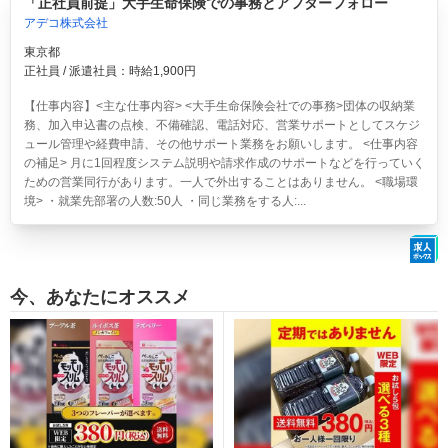
「正社員前提」大手生命保険での事務とアフターフォロー
アデコ株式会社
東京都
正社員 / 派遣社員：時給1,900円
【仕事内容】<主な仕事内容> <大手生命保険会社での事務>団体の収納業
務、加入申込書の点検、不備確認、電話対応、営業サポートとしてスケジ
ュール管理や経費申請、その他サポート業務をお願いします。 <仕事内容
の補足> 月に1回程度システム説明や請求作成のサポートなどを行っていく
ための営業同行があります。一人で外出することはありません。 <職場環
境> ・就業先部署の人数:50人 ・同じ業務をする人:...
今、あなたにオススメ