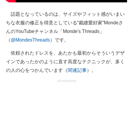
企業向けIT製品の総合サイト
話題となっているのは、サイズやフィット感がいまい
IT製品の技術・比較・事例
ちな衣服の修正を得意としている“裁縫愛好家”Mondeさ
んのYouTubeチャンネル「Monde's Threads」
製造業のIT導入・活用を支援
（
@MondesThreads
）です。
モノづくり技術者専門サイト
依頼されたドレスを、あたかも最初からそういうデザ
エレクトロニクス専門サイト
インであったかのように直す高度なテクニックが、多く
の人の心をつかんでいます（
関連記事
）。
電子設計の基本と応用
advertisement
エネルギーの専門メディア
建設×テクノロジーの最前線
ちょっと気になるネットの話題