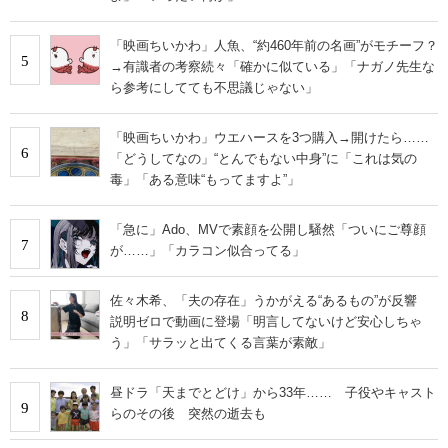
「映画ちいかわ」人魚、“約460年前の名画”がモチーフ？
5
→有識者の考察続々「確かに似ている」「ナガノ先生な
ら参考にしてても不思議じゃない」
「映画ちいかわ」ウエハースを3つ購入→開けたら……
6
「どうしてなの」“とんでもない中身”に「これは気の
毒」「ある意味“もってますよ”」
「急に」Ado、MVで素顔を公開し騒然「ついにご尊顔
7
が……」「カラコン似合ってる」
佐々木希、「夫の存在」うかがえる“あるもの”が反響
8
説明ゼロで動画に登場「明言してないけど安心しちゃ
う」「サラッと出てくる言葉が素敵」
昼ドラ「天までとどけ」から33年…… 子役やキャスト
9
らのその後 突然の逝去も