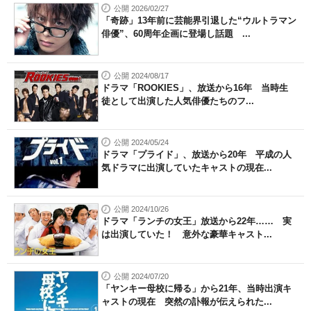
公開 2026/02/27
「奇跡」13年前に芸能界引退した“ウルトラマン
俳優”、60周年企画に登場し話題 ...
公開 2024/08/17
ドラマ「ROOKIES」、放送から16年 当時生
徒として出演した人気俳優たちのフ...
公開 2024/05/24
ドラマ「プライド」、放送から20年 平成の人
気ドラマに出演していたキャストの現在...
公開 2024/10/26
ドラマ「ランチの女王」放送から22年…… 実
は出演していた！ 意外な豪華キャスト...
公開 2024/07/20
「ヤンキー母校に帰る」から21年、当時出演キ
ャストの現在 突然の訃報が伝えられた...