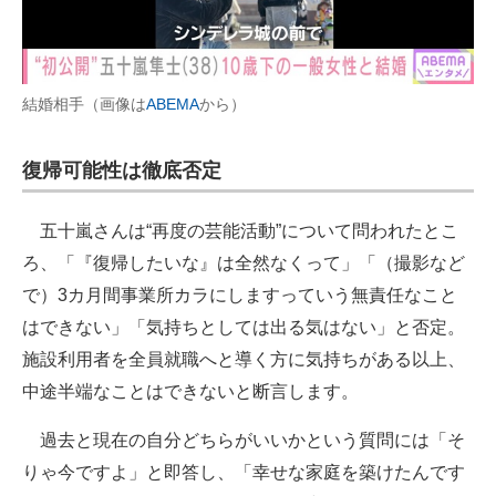
結婚相手（画像は
ABEMA
から）
復帰可能性は徹底否定
五十嵐さんは“再度の芸能活動”について問われたとこ
ろ、「『復帰したいな』は全然なくって」「（撮影など
で）3カ月間事業所カラにしますっていう無責任なこと
はできない」「気持ちとしては出る気はない」と否定。
施設利用者を全員就職へと導く方に気持ちがある以上、
中途半端なことはできないと断言します。
過去と現在の自分どちらがいいかという質問には「そ
りゃ今ですよ」と即答し、「幸せな家庭を築けたんです