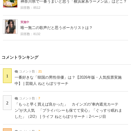
神奈川県で一番うまいと思う「横浜家系ラーメン店」はどこ？
回答数：8512
実施中
唯一無二の歌声だと思うボーカリストは？
回答数：8132
コメントランキング
コメント数：
21
1
一番好きな「韓国の男性俳優」は？【2026年版・人気投票実施
中】 | 芸能人 ねとらぼリサーチ
コメント数：
7
2
「もっと早く買えば良かった」 カインズの“車内遮光カーテ
ン”が大人気 「プライバシーも保てて安心」「ぐっすり眠れま
した」（2/2） | ライフ ねとらぼリサーチ：2ページ目