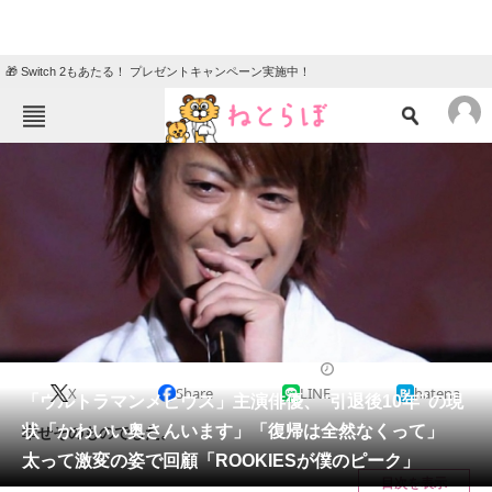
🎁 Switch 2もあたる！ プレゼントキャンペーン実施中！
ねとらぼメニュー
TOP
ニュース
エンタメ
クイズ
グルメ
地域
住まい
教育・育児
動物
リサーチ
エンタメ
2025/03/31 11:45（公開）
X
Share
LINE
hatena
会員記事
「ウルトラマンメビウス」主演俳優、“引退後10年”の現
状「かわいい奥さんいます」「復帰は全然なくって」
幸せそのものでした。
メディア
太って激変の姿で回顧「ROOKIESが僕のピーク」
目次を表示
注目記事を集めた総合ページ