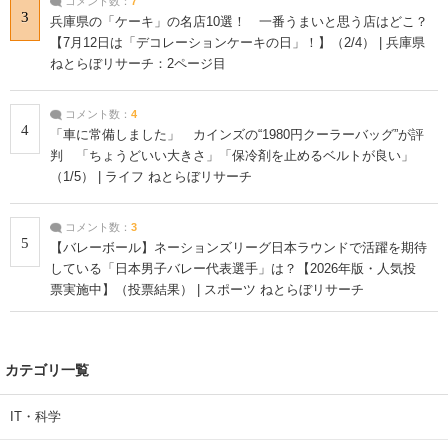
コメント数：
7
3
兵庫県の「ケーキ」の名店10選！ 一番うまいと思う店はどこ？
【7月12日は「デコレーションケーキの日」！】（2/4） | 兵庫県
ねとらぼリサーチ：2ページ目
コメント数：
4
4
「車に常備しました」 カインズの“1980円クーラーバッグ”が評
判 「ちょうどいい大きさ」「保冷剤を止めるベルトが良い」
（1/5） | ライフ ねとらぼリサーチ
コメント数：
3
5
【バレーボール】ネーションズリーグ日本ラウンドで活躍を期待
している「日本男子バレー代表選手」は？【2026年版・人気投
票実施中】（投票結果） | スポーツ ねとらぼリサーチ
カテゴリ一覧
IT・科学