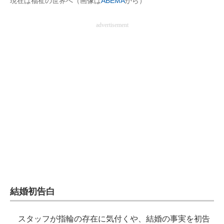
現在は福祉の世界へ（画像は
ABEMA
から）
advertisement
結婚初告白
スタッフが指輪の存在に気付くや、結婚の事実を初告