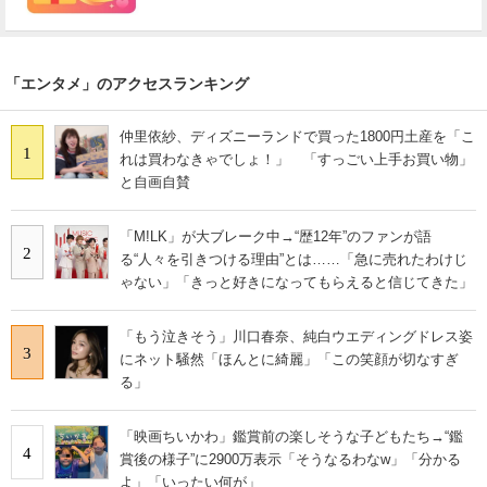
「エンタメ」のアクセスランキング
仲里依紗、ディズニーランドで買った1800円土産を「こ
1
れは買わなきゃでしょ！」 「すっごい上手お買い物」
と自画自賛
「M!LK」が大ブレーク中→“歴12年”のファンが語
2
る“人々を引きつける理由”とは……「急に売れたわけじ
ゃない」「きっと好きになってもらえると信じてきた」
「もう泣きそう」川口春奈、純白ウエディングドレス姿
3
にネット騒然「ほんとに綺麗」「この笑顔が切なすぎ
る」
「映画ちいかわ」鑑賞前の楽しそうな子どもたち→“鑑
4
賞後の様子”に2900万表示「そうなるわなw」「分かる
よ」「いったい何が」