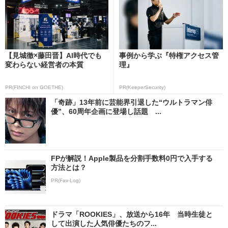
【見城徹×藤田晋】AI時代でも
事例から学ぶ『特権アクセス管
変わらない経営者の本質
理』
PR(FINCHI on GOETHE)
PR(KeeperSecurity)
「奇跡」13年前に芸能界引退した“ウルトラマン俳
優”、60周年企画に登場し話題 ...
FPが解説！Apple製品を分割手数料0円で入手する
方法とは？
PR(Fav-Log)
ドラマ「ROOKIES」、放送から16年 当時生徒と
して出演した人気俳優たちのフ...