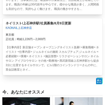
ゃいます。 当事業所には、看護師や作業療法士、言語聴覚士が在籍してい
ます。職員の年齢は30代前半が中心です。穏やかな職員が多く、人間関係
も良好なので、気持ちよく働けます。 職員の働きやすさを...
ネイリスト/上石神井駅/社員募集/8月9日更新
KAONAIL上石神井店
東京都
正社員：時給1,226円～2,000円
【仕事内容】新店舗オープン オープニングネイリスト急募! <募集職種> ネ
イリスト <仕事内容> ジェルネイルの施術 スカルプチュア,ジェルネイル <
必要経験> <業種> ネイリスト <施設形態> リラクゼーションサロン ネイル
サロン アイブロウサロン その他 <勤務地> 西武新宿線上石神井駅から徒歩
3分に位置するネイルサロンで。ビル1階のコインランドリーさんの中に、
英会話教室とネイ...
今、あなたにオススメ