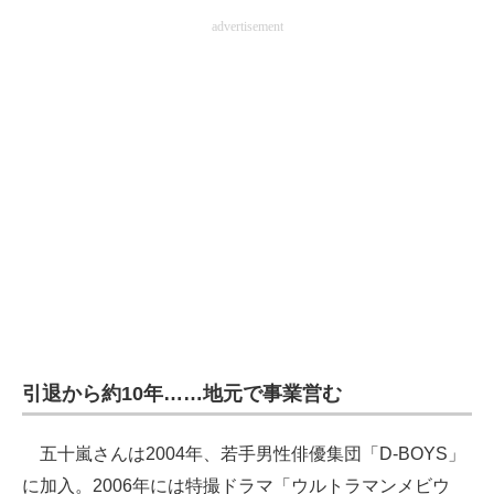
企業向けIT製品の総合サイト
advertisement
IT製品の技術・比較・事例
製造業のIT導入・活用を支援
モノづくり技術者専門サイト
エレクトロニクス専門サイト
電子設計の基本と応用
エネルギーの専門メディア
建設×テクノロジーの最前線
引退から約10年……地元で事業営む
ちょっと気になるネットの話題
五十嵐さんは2004年、若手男性俳優集団「D-BOYS」
に加入。2006年には特撮ドラマ「ウルトラマンメビウ