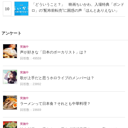
「どういうこと？」 映画ちいかわ、入場特典「ボンド
10
ロ」の“配布前転売”に困惑の声「ほんとありえない」
アンケート
実施中
声が好きな「日本のボーカリスト」は？
回答数：49559
実施中
歌が上手だと思うホロライブのメンバーは？
回答数：23892
実施中
ラーメンって日本食？それとも中華料理？
回答数：19669
実施中