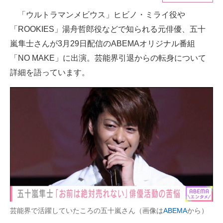
「ウルトラマンメビウス」ヒビノ・ミライ役や
ITの今と未来を見通す
「ROOKIES」湯舟哲郎役などで知られる元俳優、五十
スマホと通信の最新トレンド
嵐隼士さんが3月29日配信のABEMAオリジナル番組
「NO MAKE」に出演。芸能界引退からの転身について
進化するPCとデバイスの未来
詳細を語っています。
好きが集まる 比べて選べる
ビジネスと働き方のヒント
AI活用のいまが分かる
企業ITのトレンドを詳説
経営リーダーのコミュニティ
マーケ×ITの今がよく分かる
芸能界で活躍していたころの五十嵐さん（画像は
ABEMA
から）
ITエンジニア向け専門サイト