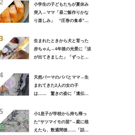
2
小学生の子どもたちが夏休み
突入→ママ「昼ご飯作りかな
り楽しみ」 “圧巻の食卓”に
「これがお昼ですと!?」「親
3
子3人でおじゃましたい」
生まれたときから犬と育った
赤ちゃん→4年後の光景に「涙
が出てきました」「ずっと見
守ってるんだな」
4
天然パーマのパパとママ→生
まれてきた2人の女の子
は…… 驚きの姿に「遺伝っ
て不思議ですね」
5
小1息子が学校から持ち帰っ
た“サツマイモの苗”→庭に植
えたら、数週間後……「話が