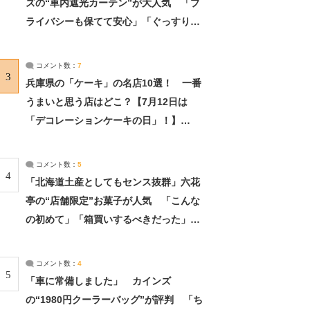
ズの“車内遮光カーテン”が大人気 「プ
ライバシーも保てて安心」「ぐっすり眠
れました」（2/2） | ライフ ねとらぼリ
サーチ：2ページ目
コメント数：
7
3
兵庫県の「ケーキ」の名店10選！ 一番
うまいと思う店はどこ？【7月12日は
「デコレーションケーキの日」！】
（2/4） | 兵庫県 ねとらぼリサーチ：2ペ
ージ目
コメント数：
5
4
「北海道土産としてもセンス抜群」六花
亭の“店舗限定”お菓子が人気 「こんな
の初めて」「箱買いするべきだった」
（1/2） | 北海道 ねとらぼリサーチ
コメント数：
4
5
「車に常備しました」 カインズ
の“1980円クーラーバッグ”が評判 「ち