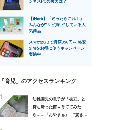
ジネスPCの実力は？
門メディア
建設×テクノロジーの最前線
【iHerb】「迷ったらこれ！」
みんなが"リピ買い"している人
気商品
スマホ2GBで月額850円～ 格安
SIMをお得に使うキャンペーン
実施中！
「育児」のアクセスランキング
1
幼稚園児の息子が「枝豆」と
持ち帰った苗→育ててみた
ら……「おやまぁ」 “驚きの
光景”に「夏だーって感じ」