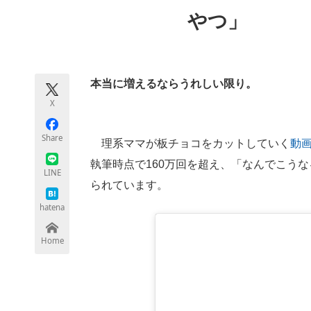
モノづくり技術者専門サイト
エレクトロ
やつ」
ちょっと気になるネットの話題
本当に増えるならうれしい限り。
X
Share
理系ママが板チョコをカットしていく
動
執筆時点で160万回を超え、「なんでこう
LINE
られています。
hatena
Home