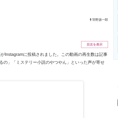
ニクス専門サイト
電子設計の基本と応用
エネルギーの専
羽野源一郎
目次を表示
画
がInstagramに投稿されました。この動画の再生数は記事
なるの」「ミステリー小説のやつやん」といった声が寄せ