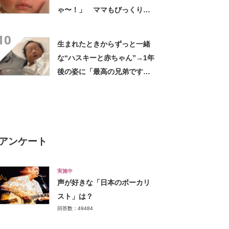
ゃ〜！」 ママもびっくり
な“現在の姿”に「すごい成
10
長」「こんなに変わるんだ
生まれたときからずっと一緒
ね」
な“ハスキーと赤ちゃん”→1年
後の姿に「最高の兄弟です
ね」「アカン泣いてまう」
アンケート
実施中
声が好きな「日本のボーカリ
スト」は？
回答数：49484