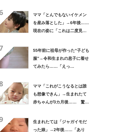
違う」 目を疑う光景に「大
6
爆笑」
ママ「とんでもないイケメン
を産み落とした」→6年後……
現在の姿に「これは二度見す
る」「親バカではなくリアル
7
王子様」
55年前に祖母が作った“子ども
服”→令和生まれの息子に着せ
てみたら……「えっ
ー!!」 “驚きの姿”に「半世
8
紀過ぎてるとは思えない」
ママ「これがこうなるとは誰
も想像できん」→生まれたて
赤ちゃんが3カ月後…… 驚き
の成長姿に「信じられない」
9
「ただの天使か」
生まれたては「ジャガイモだ
った娘」→2年後……「あり