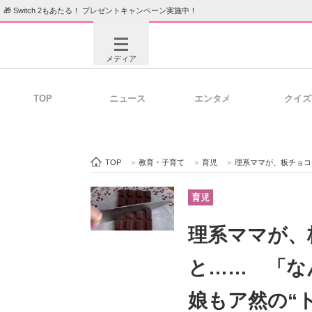
🎁 Switch 2もあたる！ プレゼントキャンペーン実施中！
メディア
TOP
ニュース
エンタメ
クイズ
注目記事を集めた総合ページ
ITの今
TOP
>
教育・子育て
>
育児
>
理系ママが、板チョコを4つに
ビジネスと働き方のヒント
AI活用
育児
理系ママが、
ITエンジニア向け専門サイト
企業向けI
と…… 「な
娘もア然の“