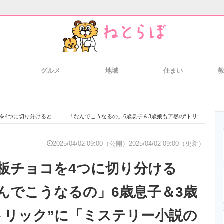
グルメ
地域
住まい
と未来を見通す
スマホと通信の最新トレンド
進化するPCとデ
切り分けると…… 「なんでこうなるの」6歳息子＆3歳娘もア然の“トリック”に「ミステリー小説のやつ」
のいまが分かる
企業ITのトレンドを詳説
経営リーダーの
2025/04/02 09:00（公開）
2025/04/02 09:00（更新）
板チョコを4つに切り分ける
T製品の総合サイト
IT製品の技術・比較・事例
製造業のIT導入
んでこうなるの」6歳息子＆3歳
トリック”に「ミステリー小説の