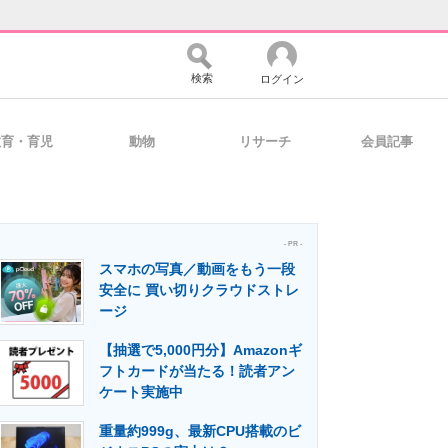
検索
ログイン
教育・育児
動物
リサーチ
会員記事
バイスの未来
好きが集まる 比べて選べる
- PR -
スマホの写真／動画をもう一段
コミュニティ
マーケ×ITの今がよく分かる
安全に 買い切りクラウドストレ
ージ
【抽選で5,000円分】Amazonギ
・活用を支援
フトカードが当たる！読者アン
ケート実施中
重量約999g、最新CPU搭載のビ