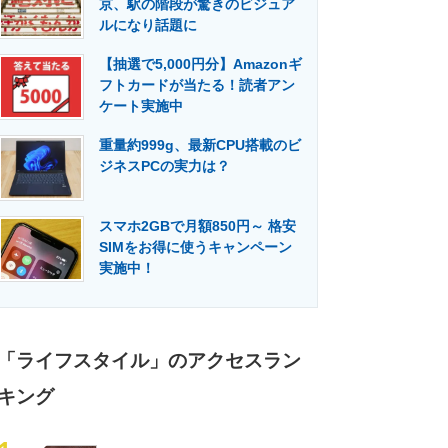
京、駅の階段が驚きのビジュア
門メディア
建設×テクノロジーの最前線
ルになり話題に
【抽選で5,000円分】Amazonギ
フトカードが当たる！読者アン
ケート実施中
重量約999g、最新CPU搭載のビ
ジネスPCの実力は？
スマホ2GBで月額850円～ 格安
SIMをお得に使うキャンペーン
実施中！
「ライフスタイル」のアクセスラン
キング