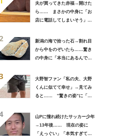
1
夫が買ってきた赤福→開けた
ら…… まさかの中身に「お
店に電話してしまいそう」
「さすがに初めて見ました
2
笑」と107万表示
新潟の海で拾った石→割れ目
から中をのぞいたら……驚き
の中身に「本当にあるんです
ね！」「お宝だ」
3
大野智ファン「私の夫、大野
くんに似てて幸せ」→見てみ
ると…… ‟驚きの姿”に「最
高すぎません？」「本物かと
4
思いました！」
山Pに憧れ続けたサッカー少年
→13年後…… 現在の姿に
「えっぐい」「本気すぎて尊