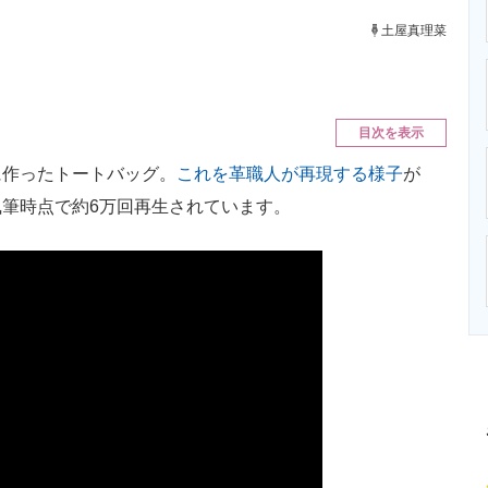
ニクス専門サイト
電子設計の基本と応用
エネルギーの専
土屋真理菜
目次を表示
作ったトートバッグ。
これを革職人が再現する様子
が
事執筆時点で約6万回再生されています。