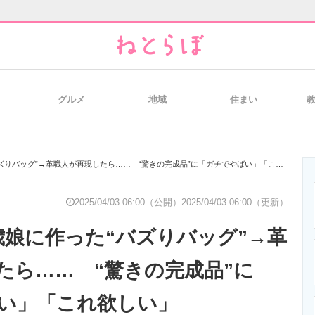
グルメ
地域
住まい
と未来を見通す
スマホと通信の最新トレンド
進化するPCとデ
りバッグ”→革職人が再現したら…… “驚きの完成品”に「ガチでやばい」「これ欲しい」
のいまが分かる
企業ITのトレンドを詳説
経営リーダーの
2025/04/03 06:00（公開）
2025/04/03 06:00（更新）
歳娘に作った“バズりバッグ”→革
T製品の総合サイト
IT製品の技術・比較・事例
製造業のIT導入
たら…… “驚きの完成品”に
い」「これ欲しい」