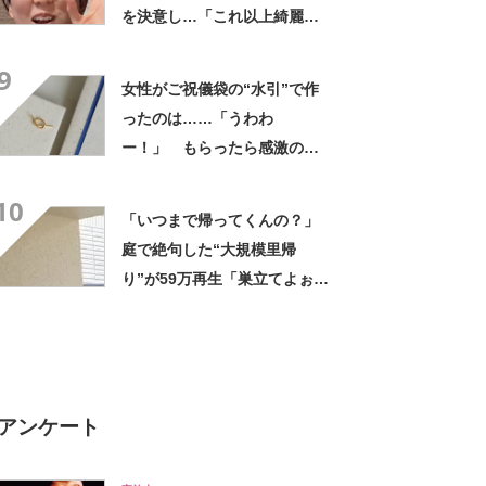
を決意し…「これ以上綺麗に
なったら周りがほっとかない
9
ぞ！旦那！」
女性がご祝儀袋の“水引”で作
ったのは……「うわわ
ー！」 もらったら感激のデ
ザインに「こんなかわいい水
10
引見たのは初めて」
「いつまで帰ってくんの？」
庭で絶句した“大規模里帰
り”が59万再生「巣立てよぉぉ
ぉ…」「ずっとのおうち？」
アンケート