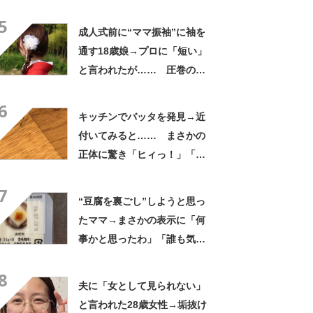
敬する」と49万再生
5
成人式前に“ママ振袖”に袖を
通す18歳娘→プロに「短い」
と言われたが…… 圧巻の着
姿に「素敵ねぇうっとり」
6
「綺麗さが引き立ちます」
キッチンでバッタを発見→近
付いてみると…… まさかの
正体に驚き「ヒィっ！」「心
臓に悪いよね、、、」
7
“豆腐を裏ごし”しようと思っ
たママ→まさかの表示に「何
事かと思ったわ」「誰も気付
かないだろうな」
8
夫に「女として見られない」
と言われた28歳女性→垢抜け