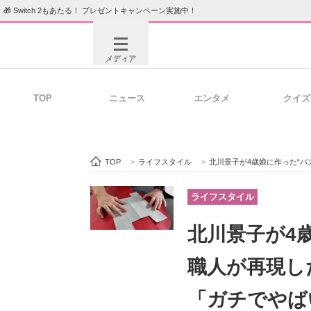
🎁 Switch 2もあたる！ プレゼントキャンペーン実施中！
メディア
TOP
ニュース
エンタメ
クイズ
注目記事を集めた総合ページ
ITの今
TOP
>
ライフスタイル
>
北川景子が4歳娘に作った“バズ
ビジネスと働き方のヒント
AI活用
ライフスタイル
北川景子が4
ITエンジニア向け専門サイト
企業向けI
職人が再現し
「ガチでやば