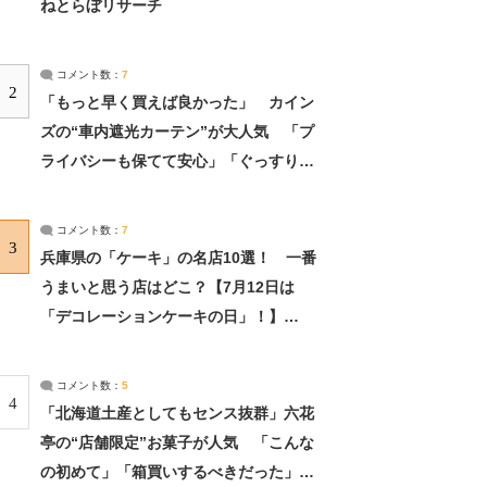
ねとらぼリサーチ
コメント数：
7
2
「もっと早く買えば良かった」 カイン
ズの“車内遮光カーテン”が大人気 「プ
ライバシーも保てて安心」「ぐっすり眠
れました」（2/2） | ライフ ねとらぼリ
サーチ：2ページ目
コメント数：
7
3
兵庫県の「ケーキ」の名店10選！ 一番
うまいと思う店はどこ？【7月12日は
「デコレーションケーキの日」！】
（2/4） | 兵庫県 ねとらぼリサーチ：2ペ
ージ目
コメント数：
5
4
「北海道土産としてもセンス抜群」六花
亭の“店舗限定”お菓子が人気 「こんな
の初めて」「箱買いするべきだった」