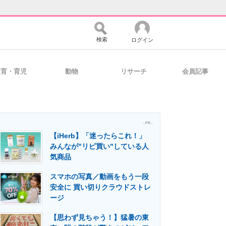
検索
ログイン
教育・育児
動物
リサーチ
会員記事
バイスの未来
好きが集まる 比べて選べる
- PR -
【iHerb】「迷ったらこれ！」
コミュニティ
マーケ×ITの今がよく分かる
みんなが"リピ買い"している人
気商品
スマホの写真／動画をもう一段
・活用を支援
安全に 買い切りクラウドストレ
ージ
【思わず見ちゃう！】猛暑の東