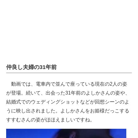
企業向けIT製品の総合サイト
IT製品の技術・比較・事例
製造業のIT導入・活用を支援
モノづくり技術者専門サイト
エレクトロニクス専門サイト
仲良し夫婦の31年前
電子設計の基本と応用
動画では、電車内で並んで座っている現在の2人の姿
エネルギーの専門メディア
が登場。続いて、出会った31年前のよしかさんの姿や、
建設×テクノロジーの最前線
結婚式でのウェディングショットなどが回想シーンのよ
うに映し出されました。よしかさんをお姫様だっこする
ちょっと気になるネットの話題
すすむさんの姿がほほえましいですね。