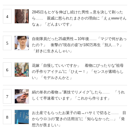
2845日もヒゲを伸ばし続けた男性→意を決して剃った
4
ら…… 親戚に怒られたまさかの理由に「えぇwwwそん
なぁ」「どんまいです」
自衛隊員だった25歳男性→10年後……「マジで何があっ
5
たの？」 衝撃の“現在の姿”が180万再生「別人…？」
「好きに生きんしゃい」
花嫁「自慢していいですか」 着物にぴったりな“祖母
6
の手作りアイテム”に「ひえー！」「センスが素晴らし
い」「モデルさんかと」
絹の単衣の着物→“裏技でリメイク”したら…… 「うれ
7
しくて早速着ています」「これから作ります」
お土産でもらったお菓子の箱→ハサミで切ると…… 目
8
からウロコの“驚きの活用法”に「知らなかった…」「発
想力が羨ましい」