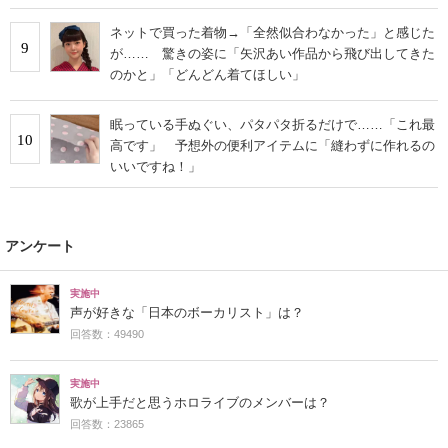
ネットで買った着物→「全然似合わなかった」と感じた
9
が…… 驚きの姿に「矢沢あい作品から飛び出してきた
のかと」「どんどん着てほしい」
眠っている手ぬぐい、パタパタ折るだけで……「これ最
10
高です」 予想外の便利アイテムに「縫わずに作れるの
いいですね！」
アンケート
実施中
声が好きな「日本のボーカリスト」は？
回答数：49490
実施中
歌が上手だと思うホロライブのメンバーは？
回答数：23865