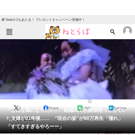
🎁 Switch 2もあたる！ プレゼントキャンペーン実施中！
ねとらぼメニュー
TOP
ニュース
エンタメ
クイズ
グルメ
地域
住まい
教育・育児
動物
リサーチ
ライフスタイル
2025/04/04 11:00（公開）
X
Share
LINE
hatena
会員記事
「こんな風になりたい」 結婚式でお姫様抱っこしてい
た夫婦が31年後…… “現在の姿”が90万再生「憧れ」
じーんとした。
メディア
「すてきすぎるやろーー」
目次を表示
注目記事を集めた総合ページ