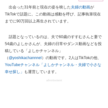
出会った31年前と現在の姿を映した
夫婦の動画
が
ITの今と未来を見通す
TikTokで話題に。この動画は感動を呼び、記事執筆現在
スマホと通信の最新トレンド
までに90万回以上再生されています。
進化するPCとデバイスの未来
話題となっているのは、夫で60歳のすすむさんと妻で
好きが集まる 比べて選べる
54歳のよしかさんが、夫婦の日常やダンス動画などを投
稿している「よしかチャンネル」
ビジネスと働き方のヒント
（
@yoshikachannnel
）の動画です。2人はTikTokの他、
AI活用のいまが分かる
YouTubeチャンネル「よしかチャンネル・夫婦で小さな
幸せ探し」
も運営しています。
企業ITのトレンドを詳説
advertisement
経営リーダーのコミュニティ
マーケ×ITの今がよく分かる
ITエンジニア向け専門サイト