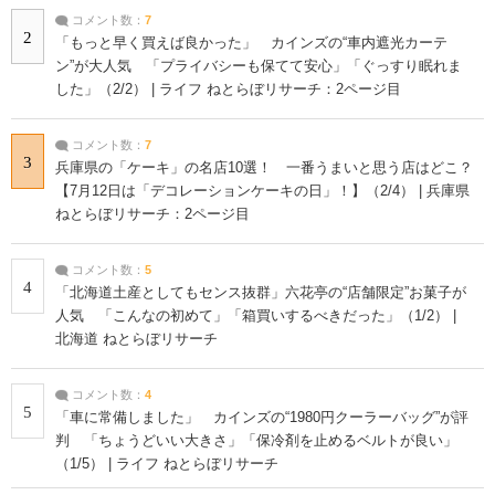
コメント数：
7
2
「もっと早く買えば良かった」 カインズの“車内遮光カーテ
ン”が大人気 「プライバシーも保てて安心」「ぐっすり眠れま
した」（2/2） | ライフ ねとらぼリサーチ：2ページ目
コメント数：
7
3
兵庫県の「ケーキ」の名店10選！ 一番うまいと思う店はどこ？
【7月12日は「デコレーションケーキの日」！】（2/4） | 兵庫県
ねとらぼリサーチ：2ページ目
コメント数：
5
4
「北海道土産としてもセンス抜群」六花亭の“店舗限定”お菓子が
人気 「こんなの初めて」「箱買いするべきだった」（1/2） |
北海道 ねとらぼリサーチ
コメント数：
4
5
「車に常備しました」 カインズの“1980円クーラーバッグ”が評
判 「ちょうどいい大きさ」「保冷剤を止めるベルトが良い」
（1/5） | ライフ ねとらぼリサーチ