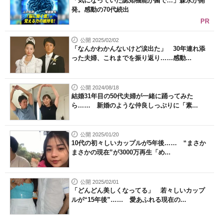
「気になっていた認知機能が菌で…」森永が開
発。感動の70代続出
PR
公開 2025/02/02
「なんかわかんないけど涙出た」 30年連れ添
った夫婦、これまでを振り返り……感動...
公開 2024/08/18
結婚31年目の50代夫婦が一緒に踊ってみた
ら…… 新婚のような仲良しっぷりに「素...
公開 2025/01/20
10代の初々しいカップルが5年後…… “まさか
まさかの現在”が3000万再生「め...
公開 2025/02/01
「どんどん美しくなってる」 若々しいカップ
ルが“15年後”…… 愛あふれる現在の...