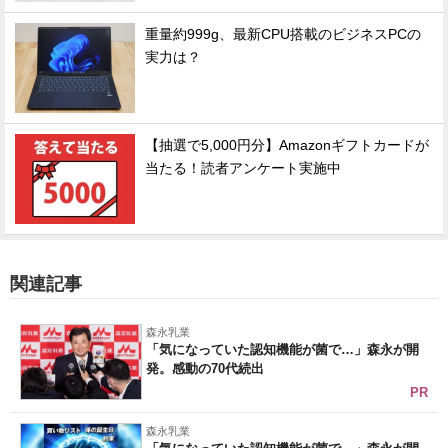
重量約999g、最新CPU搭載のビジネスPCの
実力は？
【抽選で5,000円分】Amazonギフトカードが
当たる！読者アンケート実施中
関連記事
森永乳業
「気になっていた認知機能が菌で…」森永が開
発。感動の70代続出
PR
森永乳業