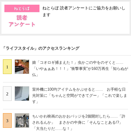
ねとらぼ 読者アンケートにご協力をお願いし
ます
「ライフスタイル」のアクセスランキング
娘「コオロギ捕まえた！」虫かごの中をのぞくと……
1
「いやぁぁあ！！！」“衝撃事実”が160万再生「知らぬが
仏」
室外機に100均アイテムをかぶせると…… お手軽な日
2
光対策に「ちゃんと空間ができてグー」「これで楽しま
す」
ちいかわ映画のおかおバッジを2個開封したら……「許
3
されるんか」 まさかの中身に「そんなことある!?」
「大当たりだ……な！」