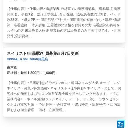
【仕事内容】<仕事内容> 看護業務 透析室での看護師業務。 勤務環境 看護
師10名、事務3名、臨床工学技士5名が在籍。透析患者数約120名、ベッド
数38床。 <求人PR> <雇用形態>正社員 <雇用期間の有無>なし <職種>看護
師・准看護師 ・求人詳細: 正看護師の資格をお持ちの方 准看護師の資格を
お持ちの方 未経験者大歓迎 非常勤の方は経験者のみ応募可能です。 <応募
要件(必須資格...
ネイリスト/目黒駅/社員募集/8月7日更新
Anna&Co.nail salon目黒店
東京都
正社員：時給1,300円～1,600円
【仕事内容】<目黒駅徒歩3分>ワンホン・韓国ネイルが人気|オープニング
ネイリスト募集 <募集職種> ネイリスト <仕事内容> ネイリストとして、お
客様への施術およびサロン運営業務全般を担当していただきます。 <主な
業務内容> ・ネイル施術(ジェルネイル、アート、ケア等) ・カウンセリン
グおよび接客対応 ・予約管理 ・会計業務 ・SNS更新・情報発信 ・店内清
掃および衛生管理 ・商材・在庫管理...