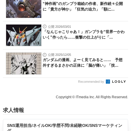
“神作画”のガンプラ箱絵の作者、新作続々公開
に「貴方が神か」「狂気の迫力」「額に...
公開 2026/03/01
「なんじゃこりゃあ！」ガンプラを“世界一かわ
いく”作ったら……衝撃の仕上がりに「...
公開 2025/12/05
ガンダムの漫画、よーく見てみると…… 予想
外すぎるまさかの正体に「脳が痛い」「技...
Recommended by
Copyright © ITmedia Inc. All Rights Reserved.
求人情報
SNS運用担当/ネイルOK/学歴不問/未経験OK/SNSマーケティン
グ