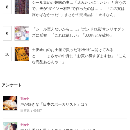
シール集めが趣味の妻→「店みたいにしたい」と言うの
8
で、夫が“ダイソー材料”で作ったのは…… 「この案は
浮かばなかった!!」まさかの完成品に「天才なん」
「シール買えないから……」“ボンドロ風”サンリオグッ
9
ズに反響 「これは欲しい」「300円とか破格」
土肥金山のお土産で買った“砂金袋”→開けてみる
10
と…… まさかの中身に「お買い得すぎますね」「こん
な商品あるんや！」
アンケート
実施中
声が好きな「日本のボーカリスト」は？
回答数：49387
実施中