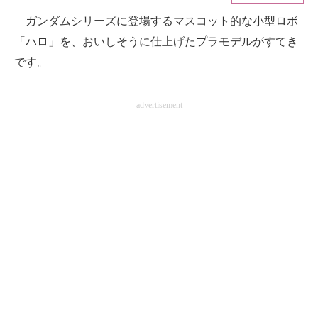
ガンダムシリーズに登場するマスコット的な小型ロボ
ITの今と未来を見通す
「ハロ」を、おいしそうに仕上げたプラモデルがすてき
スマホと通信の最新トレンド
です。
進化するPCとデバイスの未来
advertisement
好きが集まる 比べて選べる
ビジネスと働き方のヒント
AI活用のいまが分かる
企業ITのトレンドを詳説
経営リーダーのコミュニティ
マーケ×ITの今がよく分かる
ITエンジニア向け専門サイト