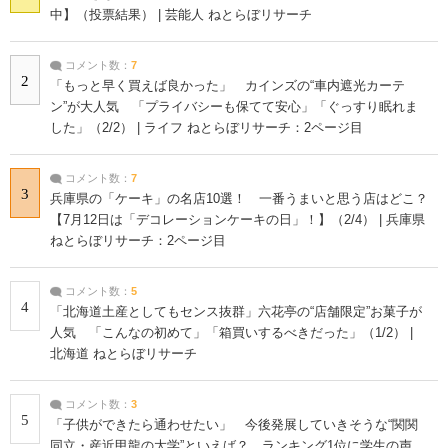
中】（投票結果） | 芸能人 ねとらぼリサーチ
コメント数：
7
2
「もっと早く買えば良かった」 カインズの“車内遮光カーテ
ン”が大人気 「プライバシーも保てて安心」「ぐっすり眠れま
した」（2/2） | ライフ ねとらぼリサーチ：2ページ目
コメント数：
7
3
兵庫県の「ケーキ」の名店10選！ 一番うまいと思う店はどこ？
【7月12日は「デコレーションケーキの日」！】（2/4） | 兵庫県
ねとらぼリサーチ：2ページ目
コメント数：
5
4
「北海道土産としてもセンス抜群」六花亭の“店舗限定”お菓子が
人気 「こんなの初めて」「箱買いするべきだった」（1/2） |
北海道 ねとらぼリサーチ
コメント数：
3
5
「子供ができたら通わせたい」 今後発展していきそうな“関関
同立・産近甲龍の大学”といえば？ ランキング1位に学生の声