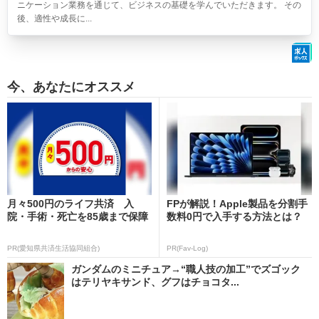
ニケーション業務を通じて、ビジネスの基礎を学んでいただきます。 その
後、適性や成長に...
今、あなたにオススメ
月々500円のライフ共済 入
FPが解説！Apple製品を分割手
院・手術・死亡を85歳まで保障
数料0円で入手する方法とは？
PR(愛知県共済生活協同組合)
PR(Fav-Log)
ガンダムのミニチュア→“職人技の加工”でズゴック
はテリヤキサンド、グフはチョコタ...