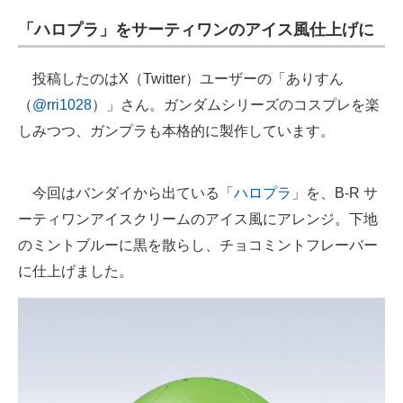
企業向けIT製品の総合サイト
「ハロプラ」をサーティワンのアイス風仕上げに
IT製品の技術・比較・事例
投稿したのはX（Twitter）ユーザーの「ありすん
製造業のIT導入・活用を支援
（
@rri1028
）」さん。ガンダムシリーズのコスプレを楽
しみつつ、ガンプラも本格的に製作しています。
モノづくり技術者専門サイト
エレクトロニクス専門サイト
今回はバンダイから出ている「
ハロプラ
」を、B-R サ
電子設計の基本と応用
ーティワンアイスクリームのアイス風にアレンジ。下地
のミントブルーに黒を散らし、チョコミントフレーバー
エネルギーの専門メディア
に仕上げました。
建設×テクノロジーの最前線
ちょっと気になるネットの話題