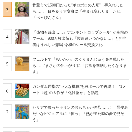
骨董市で1500円だった“ボロボロの人形”→手入れした
3
ら…… 目を疑う大変身に「生まれ変わりましたね」
「べっぴんさん」
「偽物も続出……」“ボンボンドロップシール” が空前の
4
ブーム 900万枚出荷も「製造追いつかない…」と担当
者はうれしい悲鳴 令和のシール交換文化
フェルトで『ちいかわ』のくりまんじゅうを再現した
5
ら……“まさかの仕上がり”に「お酒を奉納したくなりま
す」
ガンダム屈指の“巨大な機体”を段ボールで再現！ “1メ
6
ートル超”の大作が「化け物か」と話題
セリアで買ったキリンのおもちゃが強烈……！ 悪夢み
7
たいなビジュアルに「怖っ」「熱が出た時の夢で見そ
う」