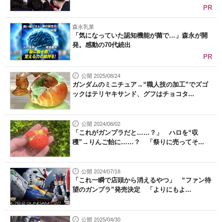
PR
森永乳業
「気になっていた認知機能が菌で…」森永が開
発。感動の70代続出
PR
公開 2025/08/24
ガンダムのミニチュア→“職人技の加工”でズゴ
ックはテリヤキサンド、グフはチョコタ...
公開 2024/08/02
「これがガンプラだと……？」 ハロを“収
穫”→りんご飴に……？ 「祭りに売ってそ...
公開 2024/07/18
「これ一瞬で店頭から消えるやつ」 “ファン待
望のガンプラ”発売決定 「よりにもよ...
公開 2025/04/30