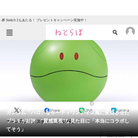
🎁 Switch 2もあたる！ プレゼントキャンペーン実施中！
ねとらぼメニュー
TOP
ニュース
エンタメ
クイズ
グルメ
地域
住まい
教育・育児
動物
リサーチ
ホビー
2025/04/17 11:30（公開）
X
Share
LINE
hatena
会員記事
ガンダム「ハロ」をサーティワンアイス風に変身させた
プラモが好評 “質感重視”な見た目に「本当にコラボし
アイス風のテクスチャーがいい感じ。
メディア
てそう」
目次を表示
注目記事を集めた総合ページ