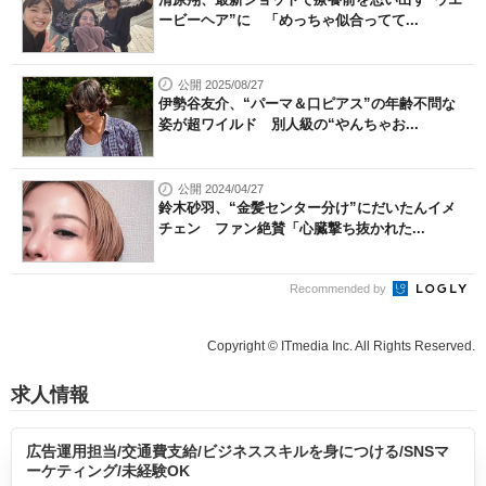
ービーヘア”に 「めっちゃ似合ってて...
公開 2025/08/27
伊勢谷友介、“パーマ＆口ピアス”の年齢不問な
姿が超ワイルド 別人級の“やんちゃお...
公開 2024/04/27
鈴木砂羽、“金髪センター分け”にだいたんイメ
チェン ファン絶賛「心臓撃ち抜かれた...
Recommended by
Copyright © ITmedia Inc. All Rights Reserved.
求人情報
広告運用担当/交通費支給/ビジネススキルを身につける/SNSマ
ーケティング/未経験OK