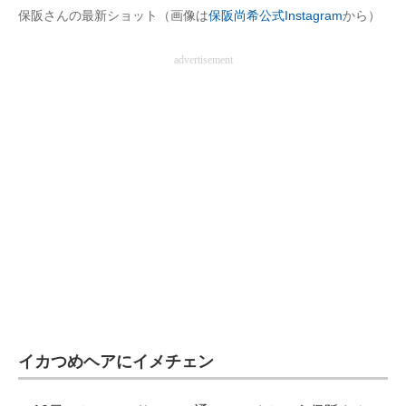
保阪さんの最新ショット（画像は
保阪尚希公式Instagram
から）
企業向けIT製品の総合サイト
advertisement
IT製品の技術・比較・事例
製造業のIT導入・活用を支援
モノづくり技術者専門サイト
エレクトロニクス専門サイト
電子設計の基本と応用
エネルギーの専門メディア
建設×テクノロジーの最前線
ちょっと気になるネットの話題
イカつめヘアにイメチェン