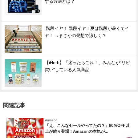
する方法とは？
階段イヤ！ 階段イヤ！夏は階段が暑くてイ
ヤ！ →まさかの発想で涼しく？
【iHerb】「迷ったらこれ！」みんなが"リピ
買い"している人気商品
関連記事
Amazon
「え、こんなセールやってたの？」80％OFF以
上が続々登場！Amazonの本気が...