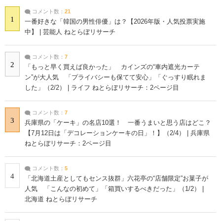
コメント数：
21
1
一番好きな「韓国の男性俳優」は？【2026年版・人気投票実施
中】 | 芸能人 ねとらぼリサーチ
コメント数：
7
2
「もっと早く買えば良かった」 カインズの“車内遮光カーテ
ン”が大人気 「プライバシーも保てて安心」「ぐっすり眠れま
した」（2/2） | ライフ ねとらぼリサーチ：2ページ目
コメント数：
7
3
兵庫県の「ケーキ」の名店10選！ 一番うまいと思う店はどこ？
【7月12日は「デコレーションケーキの日」！】（2/4） | 兵庫県
ねとらぼリサーチ：2ページ目
コメント数：
5
4
「北海道土産としてもセンス抜群」六花亭の“店舗限定”お菓子が
人気 「こんなの初めて」「箱買いするべきだった」（1/2） |
北海道 ねとらぼリサーチ