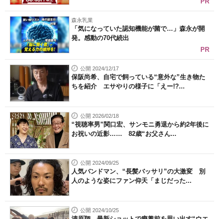
PR
森永乳業
「気になっていた認知機能が菌で…」森永が開
発。感動の70代続出
PR
公開 2024/12/17
保阪尚希、自宅で飼っている“意外な”生き物た
ちを紹介 エサやりの様子に「えー!?...
公開 2026/02/18
“視聴率男”関口宏、サンモニ勇退から約2年後に
お祝いの近影…… 82歳“お父さん...
公開 2024/09/25
人気バンドマン、“長髪バッサリ”の大激変 別
人のような姿にファン仰天「まじだった...
公開 2024/10/25
清原翔、最新ショットで療養前を思い出す“ウエ