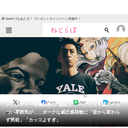
🎁 Switch 2もあたる！ プレゼントキャンペーン実施中！
ねとらぼメニュー
TOP
ニュース
エンタメ
クイズ
グルメ
地域
住まい
教育・育児
動物
リサーチ
エンタメ
2025/04/22 15:20（公開）
X
Share
LINE
hatena
会員記事
トレンディー俳優転身の“通販王”、ヘアカット後にイカ
つい雰囲気が……ダークな威圧感発散に「昔から変わら
かっこいい。
メディア
ず男前」「カッコよすぎ」
目次を表示
注目記事を集めた総合ページ