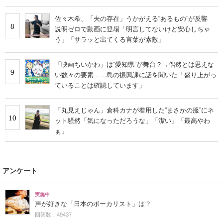
佐々木希、「夫の存在」うかがえる“あるもの”が反響
8
説明ゼロで動画に登場「明言してないけど安心しちゃ
う」「サラッと出てくる言葉が素敵」
「映画ちいかわ」は“愛知県”が舞台？→偶然とは思えな
9
い数々の要素……島の振興課に話を聞いた「盛り上がっ
ていることは確認しています」
「丸見えじゃん」倉科カナが着用した“まさかの服”にネ
10
ット騒然「気になっただろうな」「潔い」「最高やわ
ぁ」
アンケート
実施中
声が好きな「日本のボーカリスト」は？
回答数：49437