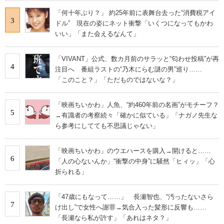
「何十年ぶり？」 約25年前に表舞台去った“消費税アイ
3
ドル” 現在の姿にネット衝撃「いくつになってもかわ
いい」「また会えるなんて」
「VIVANT」公式、数カ月前のサラッと“匂わせ投稿”が再
4
注目へ 番組ラストの“乃木にらむ謎の男”巡り……
「このこと？」「ただものではないな？」
「映画ちいかわ」人魚、“約460年前の名画”がモチーフ？
5
→有識者の考察続々「確かに似ている」「ナガノ先生な
ら参考にしてても不思議じゃない」
「映画ちいかわ」のウエハースを購入→開けると……
6
「人の心ないんか」“衝撃の中身”に騒然「ヒィッ」「心
折られる」
「47歳にもなって……」 長瀬智也、“汚ったないさら
7
け出し”で女性へ謝罪→気合入った髪形に反響も……
「長瀬なら私が許す」「あれはネタ？」