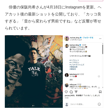
俳優の保阪尚希さんが4月18日にInstagramを更新。ヘ
ITの今と未来を見通す
アカット後の最新ショットを公開しており、「カッコ良
スマホと通信の最新トレンド
すぎる」「昔から変わらず男前ですね」など反響が寄せ
られています。
進化するPCとデバイスの未来
好きが集まる 比べて選べる
ビジネスと働き方のヒント
AI活用のいまが分かる
企業ITのトレンドを詳説
経営リーダーのコミュニティ
マーケ×ITの今がよく分かる
ITエンジニア向け専門サイト