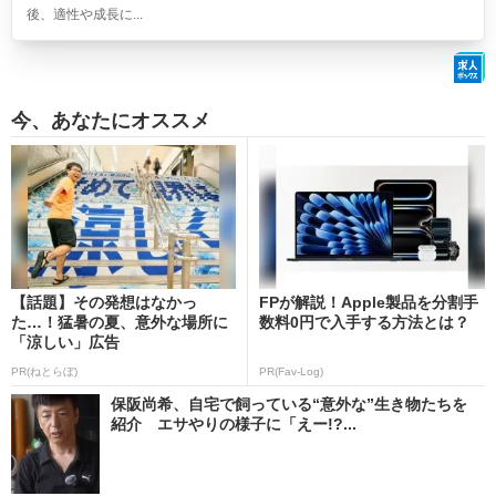
後、適性や成長に...
今、あなたにオススメ
【話題】その発想はなかっ
FPが解説！Apple製品を分割手
た…！猛暑の夏、意外な場所に
数料0円で入手する方法とは？
「涼しい」広告
PR(ねとらぼ)
PR(Fav-Log)
保阪尚希、自宅で飼っている“意外な”生き物たちを
紹介 エサやりの様子に「えー!?...