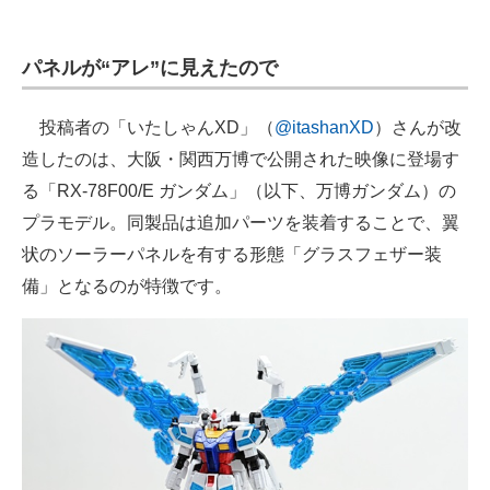
企業向けIT製品の総合サイト
パネルが“アレ”に見えたので
IT製品の技術・比較・事例
製造業のIT導入・活用を支援
投稿者の「いたしゃんXD」（
@itashanXD
）さんが改
造したのは、大阪・関西万博で公開された映像に登場す
モノづくり技術者専門サイト
る「RX-78F00/E ガンダム」（以下、万博ガンダム）の
エレクトロニクス専門サイト
プラモデル。同製品は追加パーツを装着することで、翼
状のソーラーパネルを有する形態「グラスフェザー装
電子設計の基本と応用
備」となるのが特徴です。
エネルギーの専門メディア
建設×テクノロジーの最前線
ちょっと気になるネットの話題