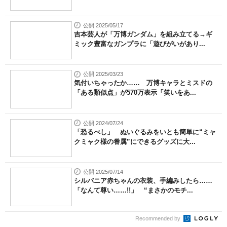
公開 2025/05/17
吉本芸人が「万博ガンダム」を組み立てる→ギ
ミック豊富なガンプラに「遊びがいがあり...
公開 2025/03/23
気付いちゃったか…… 万博キャラとミスドの
「ある類似点」が570万表示「笑いをあ...
公開 2024/07/24
「恐るべし」 ぬいぐるみをいとも簡単に“ミャ
クミャク様の眷属”にできるグッズに大...
公開 2025/07/14
シルバニア赤ちゃんの衣装、手編みしたら……
「なんて尊い……!!」 “まさかのモチ...
Recommended by