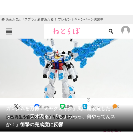
🎁 Switch 2と『スプラ』新作あたる！ プレゼントキャンペーン実施中
ねとらぼメニュー
TOP
ニュース
エンタメ
クイズ
グルメ
地域
住まい
教育・育児
動物
リサーチ
ホビー
2025/04/29 09:15（公開）
X
Share
LINE
hatena
0
会員記事
ガンダムを万博「ミャクミャク」風に魔改造した
ら…… 「天才現る」「ちょっっっ、何やってんス
自己再生や自己進化しそうな雰囲気。
メディア
か！」衝撃の完成度に反響
目次を表示
注目記事を集めた総合ページ