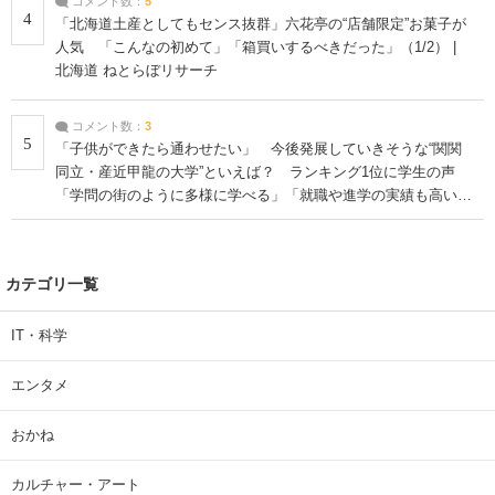
コメント数：
5
4
「北海道土産としてもセンス抜群」六花亭の“店舗限定”お菓子が
人気 「こんなの初めて」「箱買いするべきだった」（1/2） |
北海道 ねとらぼリサーチ
コメント数：
3
5
「子供ができたら通わせたい」 今後発展していきそうな“関関
同立・産近甲龍の大学”といえば？ ランキング1位に学生の声
「学問の街のように多様に学べる」「就職や進学の実績も高い」
| 大学 ねとらぼリサーチ
カテゴリ一覧
IT・科学
エンタメ
おかね
カルチャー・アート