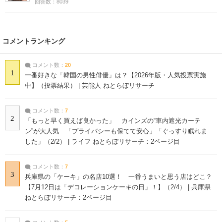
回答数：8039
コメントランキング
コメント数：
20
1
一番好きな「韓国の男性俳優」は？【2026年版・人気投票実施
中】（投票結果） | 芸能人 ねとらぼリサーチ
コメント数：
7
2
「もっと早く買えば良かった」 カインズの“車内遮光カーテ
ン”が大人気 「プライバシーも保てて安心」「ぐっすり眠れま
した」（2/2） | ライフ ねとらぼリサーチ：2ページ目
コメント数：
7
3
兵庫県の「ケーキ」の名店10選！ 一番うまいと思う店はどこ？
【7月12日は「デコレーションケーキの日」！】（2/4） | 兵庫県
ねとらぼリサーチ：2ページ目