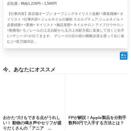
正社員：時給1,226円～1,500円
【仕事内容】新店舗オープン オープニングネイリスト急募! <募集職種> ネ
イリスト <仕事内容> ジェルネイルの施術 スカルプチュア,ジェルネイル <
必要経験> <業種> ネイリスト <施設形態> ネイルサロン アイブロウサロン
<勤務地> モノレールの上北台駅から玉川上水駅方面に直進して頂くと右手
に<デニーズ>が出てきます。 デニーズの目の前の横断歩道を渡って右に進
むと<星乃珈琲店...
今、あなたにオススメ
おかたづけもできる点がうれし
FPが解説！Apple製品を分割手
い！ 動物の鳴き声やセリフが盛
数料0円で入手する方法とは？
りだくさんの「アニア ...