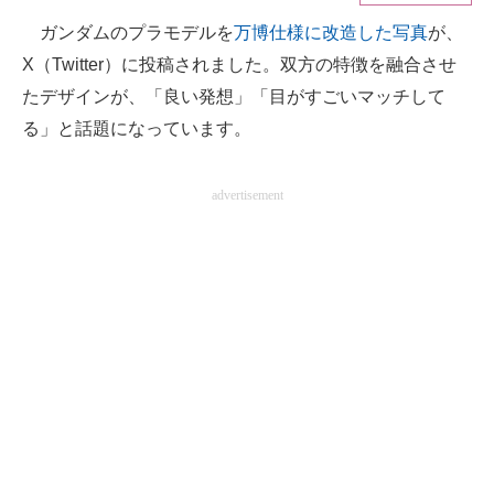
ガンダムのプラモデルを
万博仕様に改造した写真
が、
ITの今と未来を見通す
X（Twitter）に投稿されました。双方の特徴を融合させ
スマホと通信の最新トレンド
たデザインが、「良い発想」「目がすごいマッチして
る」と話題になっています。
進化するPCとデバイスの未来
好きが集まる 比べて選べる
advertisement
ビジネスと働き方のヒント
AI活用のいまが分かる
企業ITのトレンドを詳説
経営リーダーのコミュニティ
マーケ×ITの今がよく分かる
ITエンジニア向け専門サイト