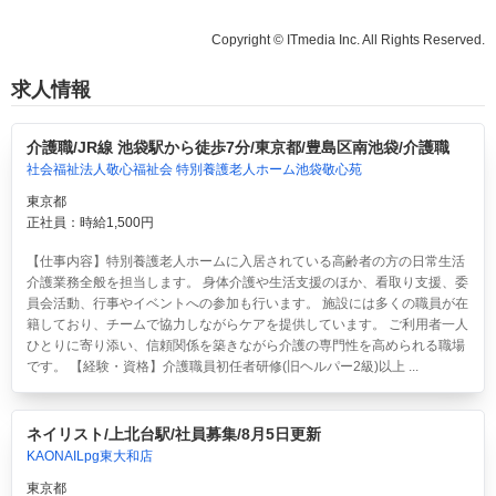
Copyright © ITmedia Inc. All Rights Reserved.
求人情報
介護職/JR線 池袋駅から徒歩7分/東京都/豊島区南池袋/介護職
社会福祉法人敬心福祉会 特別養護老人ホーム池袋敬心苑
東京都
正社員：時給1,500円
【仕事内容】特別養護老人ホームに入居されている高齢者の方の日常生活
介護業務全般を担当します。 身体介護や生活支援のほか、看取り支援、委
員会活動、行事やイベントへの参加も行います。 施設には多くの職員が在
籍しており、チームで協力しながらケアを提供しています。 ご利用者一人
ひとりに寄り添い、信頼関係を築きながら介護の専門性を高められる職場
です。 【経験・資格】介護職員初任者研修(旧ヘルパー2級)以上 ...
ネイリスト/上北台駅/社員募集/8月5日更新
KAONAILpg東大和店
東京都