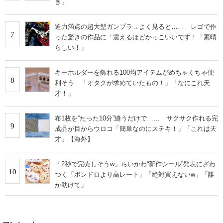
き」
迫力満点の超大型ガンプラ→よく見ると…… レゴで作
7
った驚きの作品に「震えるほどかっこいいです！「素晴
らしい！」
キーホルダーを飾れる100均アイテムがめちゃくちゃ便
8
利そう 「オタクが求めていたもの！」「なにこれ天
才！」
布1枚を“たった10分”縫うだけで…… サクサク作れる完
9
成品が目からウロコ「簡単なのにステキ！」「これは天
才」【海外】
「2秒で完売しそうw」ちいかわ“新作シール”発表にざわ
10
つく「ボンドロより高レート」「絶対買えないw」「誰
か助けて」