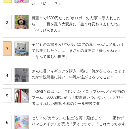
い」「幻……？」
骨董市で1500円だった“ボロボロの人形”→手入れした
2
ら…… 目を疑う大変身に「生まれ変わりましたね」
「べっぴんさん」
子どもの落書き入り“シルバニアの赤ちゃん”→メルカリ
3
でお迎えしたら…… まさかの展開に「愛しかねぇ」
「なんて優しい世界」
きんに君フィギュアを購入→暗に「何かをしろ」とそそ
4
のかす説明書に笑い 牛乳を注がせろってこと？
「偽物も続出……」“ボンボンドロップシール” が空前の
5
ブーム 900万枚出荷も「製造追いつかない…」と担当
者はうれしい悲鳴 令和のシール交換文化
セリアの“カラフルな粘土”を薄く延ばして…… 思わず
6
ハマるアイテムが完成「天才ですか」「これめっちゃす