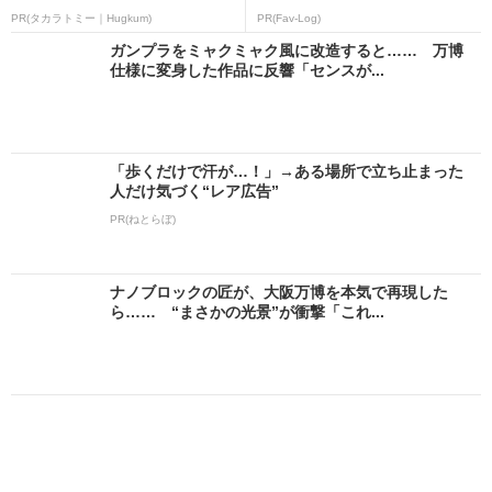
PR(タカラトミー｜Hugkum)
PR(Fav-Log)
ガンプラをミャクミャク風に改造すると…… 万博
仕様に変身した作品に反響「センスが...
「歩くだけで汗が…！」→ある場所で立ち止まった
人だけ気づく“レア広告”
PR(ねとらぼ)
ナノブロックの匠が、大阪万博を本気で再現した
ら…… “まさかの光景”が衝撃「これ...