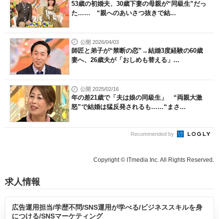
53歳の初婚夫、30歳下妻の母親が“同級生”だっ
た…… “親へのあいさつ抜きで結...
公開 2026/04/03
師匠と弟子が“禁断の恋”→結婚3度経験の60歳
妻へ、26歳夫が「おしめも替える」...
公開 2025/02/16
年の差21歳で「夫は娘の同級生」 “両親大激
怒”で結婚は猛反発されるも……“まさ...
Recommended by
Copyright © ITmedia Inc. All Rights Reserved.
求人情報
広告運用担当/学歴不問/SNS運用が学べる/ビジネススキルを身
につける/SNSマーケティング