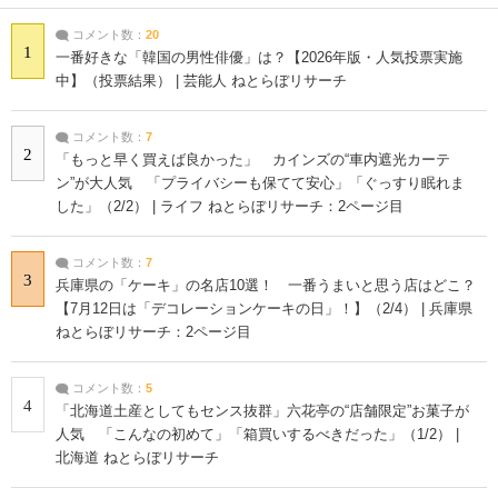
コメント数：
20
1
一番好きな「韓国の男性俳優」は？【2026年版・人気投票実施
中】（投票結果） | 芸能人 ねとらぼリサーチ
コメント数：
7
2
「もっと早く買えば良かった」 カインズの“車内遮光カーテ
ン”が大人気 「プライバシーも保てて安心」「ぐっすり眠れま
した」（2/2） | ライフ ねとらぼリサーチ：2ページ目
コメント数：
7
3
兵庫県の「ケーキ」の名店10選！ 一番うまいと思う店はどこ？
【7月12日は「デコレーションケーキの日」！】（2/4） | 兵庫県
ねとらぼリサーチ：2ページ目
コメント数：
5
4
「北海道土産としてもセンス抜群」六花亭の“店舗限定”お菓子が
人気 「こんなの初めて」「箱買いするべきだった」（1/2） |
北海道 ねとらぼリサーチ