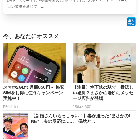
験からスタートした先輩が多数活躍中! まずはお客様とのコミュニケーシ
ョン業務を通じて、...
今、あなたにオススメ
スマホ2GBで月額850円～ 格安
【注目】地下鉄の駅で一番涼し
SIMをお得に使うキャンペーン
い場所？まさかの場所にメッセ
実施中！
ージ広告が登場
PR(IIJmio)
PR(ねとらぼ)
【新婚さんいらっしゃい！】妻が送った“まさかのLI
NE”→夫の反応は…… 偶然と...