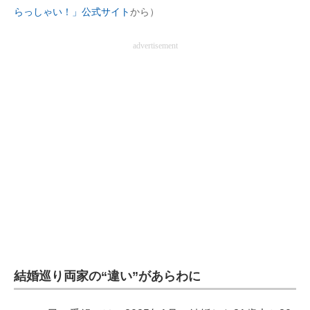
らっしゃい！」公式サイト
から）
企業向けIT製品の総合サイト
advertisement
IT製品の技術・比較・事例
製造業のIT導入・活用を支援
モノづくり技術者専門サイト
エレクトロニクス専門サイト
電子設計の基本と応用
エネルギーの専門メディア
建設×テクノロジーの最前線
ちょっと気になるネットの話題
結婚巡り両家の“違い”があらわに