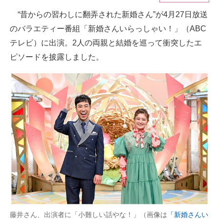
“昔からの習わしに翻弄された新婚さん”が4月27日放送
ITの今と未来を見通す
のバラエティー番組「新婚さんいらっしゃい！」（ABC
スマホと通信の最新トレンド
テレビ）に出演。2人の両親と結婚を巡って衝突したエ
ピソードを披露しました。
進化するPCとデバイスの未来
好きが集まる 比べて選べる
ビジネスと働き方のヒント
AI活用のいまが分かる
企業ITのトレンドを詳説
経営リーダーのコミュニティ
マーケ×ITの今がよく分かる
ITエンジニア向け専門サイト
藤井さん、出演者に「小難しい話やな！」（画像は
「新婚さんい