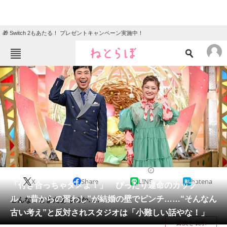
🎁 Switch 2もあたる！ プレゼントキャンペーン実施中！
ねとらぼメニュー
TOP
ニュース
エンタメ
クイズ
グルメ
地域
住まい
教育・育児
動物
リサーチ
エンタメ
2025/04/29 08:45（公開）
X
Share
LINE
hatena
会員記事
「付き合っちゃダメよ！」 ぴったり運命のカップ
ル、“昔からの習わし”が結婚の壁でピンチ……“そんなん
こんなことまだあるのか……。
メディア
古い考え”と反対されスタジオは「小難しい話やな！」
目次を表示
注目記事を集めた総合ページ