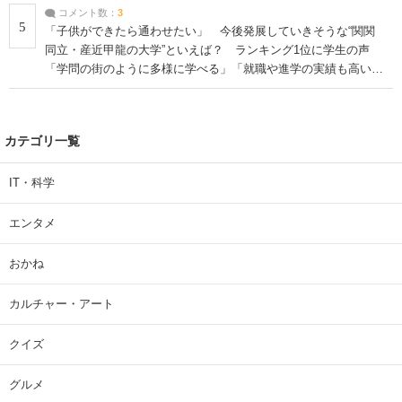
コメント数：
3
5
「子供ができたら通わせたい」 今後発展していきそうな“関関
同立・産近甲龍の大学”といえば？ ランキング1位に学生の声
「学問の街のように多様に学べる」「就職や進学の実績も高い」
| 大学 ねとらぼリサーチ
カテゴリ一覧
IT・科学
エンタメ
おかね
カルチャー・アート
クイズ
グルメ