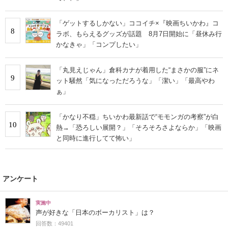
「ゲットするしかない」ココイチ×『映画ちいかわ』コ
8
ラボ、もらえるグッズが話題 8月7日開始に「昼休み行
かなきゃ」「コンプしたい」
「丸見えじゃん」倉科カナが着用した“まさかの服”にネ
9
ット騒然「気になっただろうな」「潔い」「最高やわ
ぁ」
「かなり不穏」ちいかわ最新話で“モモンガの考察”が白
10
熱→「恐ろしい展開？」「そろそろさよならか」「映画
と同時に進行してて怖い」
アンケート
実施中
声が好きな「日本のボーカリスト」は？
回答数：49401