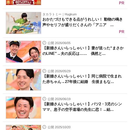
PR
タカラトミー｜Hugkum
おかたづけもできる点がうれしい！ 動物の鳴き
声やセリフが盛りだくさんの「アニア ...
PR
公開 2026/06/05
【新婚さんいらっしゃい！】妻が送った“まさか
のLINE”→夫の反応は…… 偶然と...
公開 2026/05/29
【新婚さんいらっしゃい！】同じ病院で生まれ
た赤ちゃん→27年後に結婚 生後まもな...
公開 2026/06/19
【新婚さんいらっしゃい！】バツ2・3児のシン
ママ、息子の空手道場の先生に恋！→結...
公開 2025/10/20