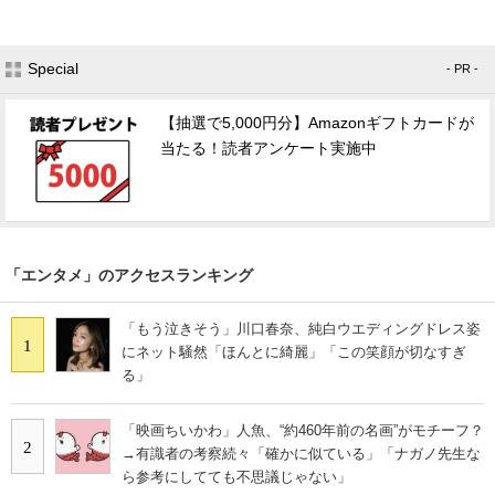
Special
- PR -
【抽選で5,000円分】Amazonギフトカードが
当たる！読者アンケート実施中
「エンタメ」のアクセスランキング
「もう泣きそう」川口春奈、純白ウエディングドレス姿
1
にネット騒然「ほんとに綺麗」「この笑顔が切なすぎ
る」
「映画ちいかわ」人魚、“約460年前の名画”がモチーフ？
2
→有識者の考察続々「確かに似ている」「ナガノ先生な
ら参考にしてても不思議じゃない」