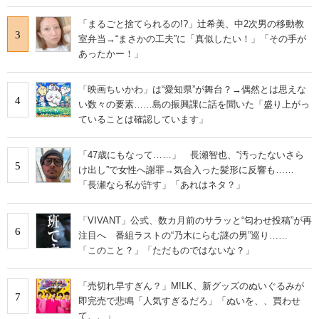
「まるごと捨てられるの!?」辻希美、中2次男の移動教
3
室弁当→“まさかの工夫”に「真似したい！」「その手が
あったかー！」
「映画ちいかわ」は“愛知県”が舞台？→偶然とは思えな
4
い数々の要素……島の振興課に話を聞いた「盛り上がっ
ていることは確認しています」
「47歳にもなって……」 長瀬智也、“汚ったないさら
5
け出し”で女性へ謝罪→気合入った髪形に反響も……
「長瀬なら私が許す」「あれはネタ？」
「VIVANT」公式、数カ月前のサラッと“匂わせ投稿”が再
6
注目へ 番組ラストの“乃木にらむ謎の男”巡り……
「このこと？」「ただものではないな？」
「売切れ早すぎん？」M!LK、新グッズのぬいぐるみが
7
即完売で悲鳴「人気すぎるだろ」「ぬいを、、買わせ
て、、」