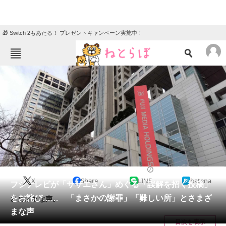
🎁 Switch 2もあたる！ プレゼントキャンペーン実施中！
ねとらぼメニュー
TOP
ニュース
エンタメ
クイズ
グルメ
地域
住まい
教育・育児
動物
リサーチ
ニュース
2025/05/08 13:18（公開）
X
Share
LINE
hatena
会員記事
フジテレビが「サザエさん」めぐる「誤解を招く投稿」
をお詫び…… 「まさかの謝罪」「難しい所」とさまざ
さまざまな声。
メディア
まな声
目次を表示
注目記事を集めた総合ページ