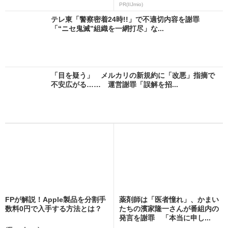
PR(IIJmio)
テレ東「警察密着24時!!」で不適切内容を謝罪
「“ニセ鬼滅”組織を一網打尽」な...
「目を疑う」 メルカリの新規約に「改悪」指摘で
不安広がる…… 運営謝罪「誤解を招...
FPが解説！Apple製品を分割手
薬剤師は「医者憧れ」、かまい
数料0円で入手する方法とは？
たちの濱家隆一さんが番組内の
発言を謝罪 「本当に申し...