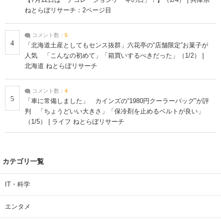
ねとらぼリサーチ：2ページ目
コメント数：
5
4
「北海道土産としてもセンス抜群」六花亭の“店舗限定”お菓子が
人気 「こんなの初めて」「箱買いするべきだった」（1/2） |
北海道 ねとらぼリサーチ
コメント数：
4
5
「車に常備しました」 カインズの“1980円クーラーバッグ”が評
判 「ちょうどいい大きさ」「保冷剤を止めるベルトが良い」
（1/5） | ライフ ねとらぼリサーチ
カテゴリ一覧
IT・科学
エンタメ