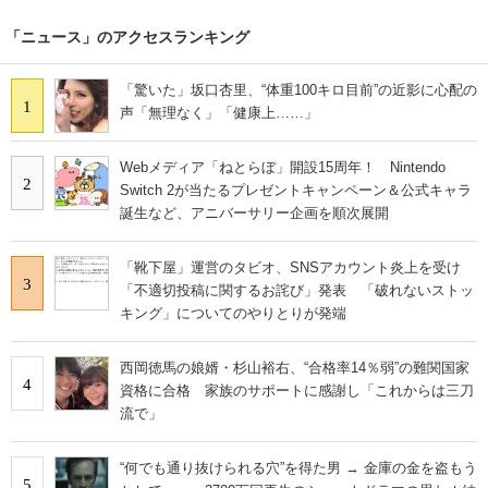
「ニュース」のアクセスランキング
「驚いた」坂口杏里、“体重100キロ目前”の近影に心配の
1
声「無理なく」「健康上……」
Webメディア「ねとらぼ」開設15周年！ Nintendo
2
Switch 2が当たるプレゼントキャンペーン＆公式キャラ
誕生など、アニバーサリー企画を順次展開
「靴下屋」運営のタビオ、SNSアカウント炎上を受け
3
「不適切投稿に関するお詫び」発表 「破れないストッ
キング」についてのやりとりが発端
西岡徳馬の娘婿・杉山裕右、“合格率14％弱”の難関国家
4
資格に合格 家族のサポートに感謝し「これからは三刀
流で」
“何でも通り抜けられる穴”を得た男 → 金庫の金を盗もう
5