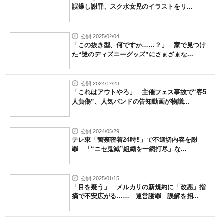
誤爆し謝罪、スク水女児のイラストをリ...
公開 2025/02/04
「この抜き型、何ですか……？」 家で見つけ
た“謎のディズニーグッズ”にさまざまな...
公開 2024/12/23
「これはアウトやろ」 主催フェス事故で“客5
人負傷”、人気バンドの告知動画が物議...
公開 2024/05/29
テレ東「警察密着24時!!」で不適切内容を謝
罪 「“ニセ鬼滅”組織を一網打尽」な...
公開 2025/01/15
「目を疑う」 メルカリの新規約に「改悪」指
摘で不安広がる…… 運営謝罪「誤解を招...