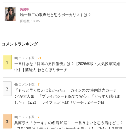
実施中
唯一無二の歌声だと思うボーカリストは？
回答数：8085
コメントランキング
コメント数：
21
1
一番好きな「韓国の男性俳優」は？【2026年版・人気投票実施
中】 | 芸能人 ねとらぼリサーチ
コメント数：
7
2
「もっと早く買えば良かった」 カインズの“車内遮光カーテ
ン”が大人気 「プライバシーも保てて安心」「ぐっすり眠れま
した」（2/2） | ライフ ねとらぼリサーチ：2ページ目
コメント数：
7
3
兵庫県の「ケーキ」の名店10選！ 一番うまいと思う店はどこ？
【7月12日は「デコレーションケーキの日」！】（2/4） | 兵庫県