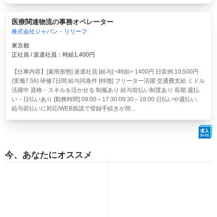
医療関連物流の事務オペレーター
株式会社ジャパン・リリーフ
東京都
正社員 / 派遣社員：時給1,400円
【仕事内容】[雇用形態] 派遣社員 [給与] <時給> 1400円 日収例:10,500円
(実働7.5h) 研修7日間:給与同条件 [特徴] フリーター活躍 交通費支給 ミドル
活躍中 資格・スキルを活かせる 制服あり 給与前払い制度あり 長期 週払
い・日払いあり [勤務時間] 09:00～17:30 09:30～18:00 日払いや週払い、
給与前払いに対応!WEB面談で登録手続きが簡...
今、あなたにオススメ