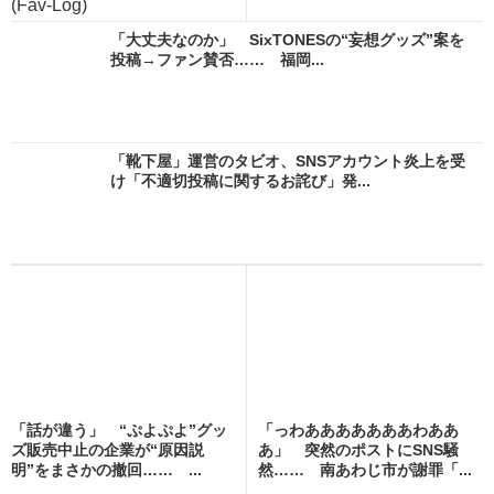
(Fav-Log)
「大丈夫なのか」 SixTONESの“妄想グッズ”案を
投稿→ファン賛否…… 福岡...
「靴下屋」運営のタビオ、SNSアカウント炎上を受
け「不適切投稿に関するお詫び」発...
「話が違う」 “ぷよぷよ”グッ
「っわあああああああわああ
ズ販売中止の企業が“原因説
あ」 突然のポストにSNS騒
明”をまさかの撤回…… ...
然…… 南あわじ市が謝罪「...