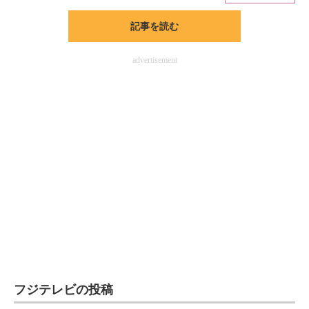
記事を読む
ITの今と未来を見通す
スマホと通信の最新トレンド
advertisement
進化するPCとデバイスの未来
好きが集まる 比べて選べる
ビジネスと働き方のヒント
AI活用のいまが分かる
企業ITのトレンドを詳説
経営リーダーのコミュニティ
マーケ×ITの今がよく分かる
フジテレビの投稿
ITエンジニア向け専門サイト