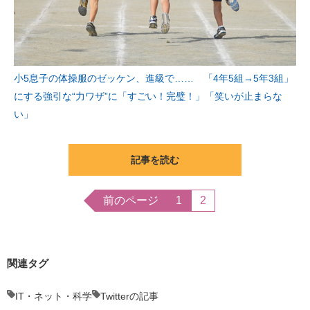
小5息子の体操服のゼッケン、進級で…… 「4年5組→5年3組」
にする強引な“力ワザ”に「すごい！完璧！」「笑いが止まらな
い」
記事を読む
前のページ
1
2
関連タグ
IT・ネット・科学
Twitterの記事