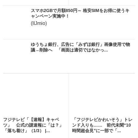
スマホ2GBで月額850円～ 格安SIMをお得に使うキ
ャンペーン実施中！
(IIJmio)
ゆうちょ銀行、広告に「みずほ銀行」画像使用で物
議→削除へ 「画面は適切ではなかっ...
フジテレビ「【速報】キャベ
「フジテレビかわいそう」トレ
ツ」 公式の謎速報に「は？」
ンド入りも…… 前代未聞“10
「落ち着け」（1/3） |...
時間超会見”に一部で「...