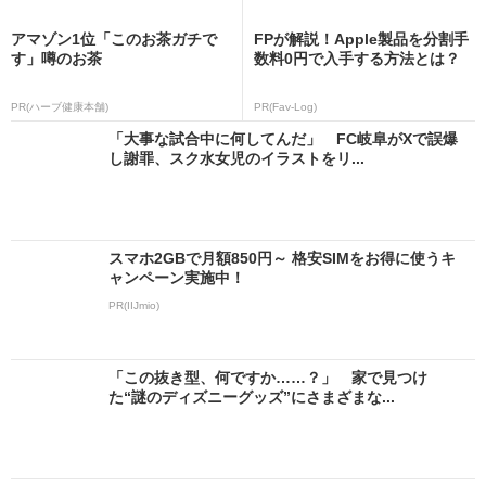
アマゾン1位「このお茶ガチで
FPが解説！Apple製品を分割手
す」噂のお茶
数料0円で入手する方法とは？
PR(ハーブ健康本舗)
PR(Fav-Log)
「大事な試合中に何してんだ」 FC岐阜がXで誤爆
し謝罪、スク水女児のイラストをリ...
スマホ2GBで月額850円～ 格安SIMをお得に使うキ
ャンペーン実施中！
PR(IIJmio)
「この抜き型、何ですか……？」 家で見つけ
た“謎のディズニーグッズ”にさまざまな...