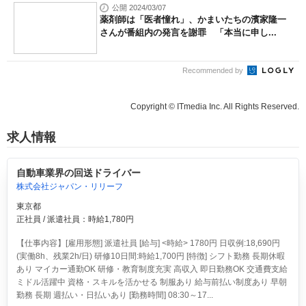
公開 2024/03/07
薬剤師は「医者憧れ」、かまいたちの濱家隆一
さんが番組内の発言を謝罪 「本当に申し...
Recommended by
Copyright © ITmedia Inc. All Rights Reserved.
求人情報
自動車業界の回送ドライバー
株式会社ジャパン・リリーフ
東京都
正社員 / 派遣社員：時給1,780円
【仕事内容】[雇用形態] 派遣社員 [給与] <時給> 1780円 日収例:18,690円
(実働8h、残業2h/日) 研修10日間:時給1,700円 [特徴] シフト勤務 長期休暇
あり マイカー通勤OK 研修・教育制度充実 高収入 即日勤務OK 交通費支給
ミドル活躍中 資格・スキルを活かせる 制服あり 給与前払い制度あり 早朝
勤務 長期 週払い・日払いあり [勤務時間] 08:30～17...