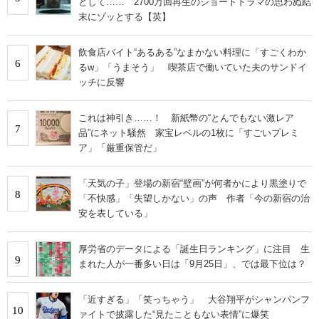
として…… 2700万回再生のショートドラマの思わぬ結
末にゾッとする【英】
飲食店バイト“あるある”なまかない料理に「すごくわか
6
るw」「うまそう」 喫茶店で働いていた夫のサンドイ
ッチに反響
これは神引き……！ 新紙幣の“とんでもない激レア
7
品”にネット騒然 家宝レベルの1枚に「すごいプレミ
ア」「厳重保管だ」
「天気の子」登場の新宿“壁画”が何者かにより黒塗りで
8
「不快感」「失望しかない」の声 作者「今の新宿の治
安を表している」
厚労省のデータによる「誕生日ランキング」に注目 生
9
まれた人が一番多い日は「9月25日」、では最下位は？
「近すぎる」「笑っちゃう」 大谷翔平がシャンパンフ
10
ァイトで披露した“見たこともない表情”に爆笑