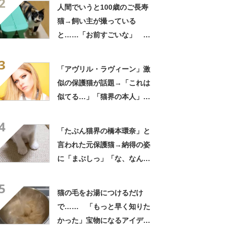
2
わいいやさしい最高」
人間でいうと100歳のご長寿
猫→飼い主が撮っている
と……「お前すごいな」 驚
きの光景が100万表示「うわ
3
ー！」「ほんと？？」
「アヴリル・ラヴィーン」激
似の保護猫が話題→「これは
似てる…」「猫界の本人」
「アイラインまで完璧」里親
4
募集中【海外】
「たぶん猫界の橋本環奈」と
言われた元保護猫→納得の姿
に「まぶしっ」「な、なんと
いう美猫」「異論なし！」
5
猫の毛をお湯につけるだけ
で…… 「もっと早く知りた
かった」宝物になるアイデア