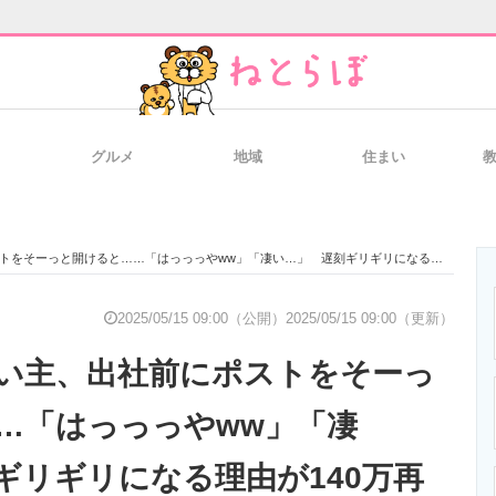
グルメ
地域
住まい
と未来を見通す
スマホと通信の最新トレンド
進化するPCとデ
そーっと開けると……「はっっっやww」「凄い…」 遅刻ギリギリになる理由が140万再生
のいまが分かる
企業ITのトレンドを詳説
経営リーダーの
2025/05/15 09:00（公開）
2025/05/15 09:00（更新）
い主、出社前にポストをそーっ
T製品の総合サイト
IT製品の技術・比較・事例
製造業のIT導入
…「はっっっやww」「凄
ギリギリになる理由が140万再