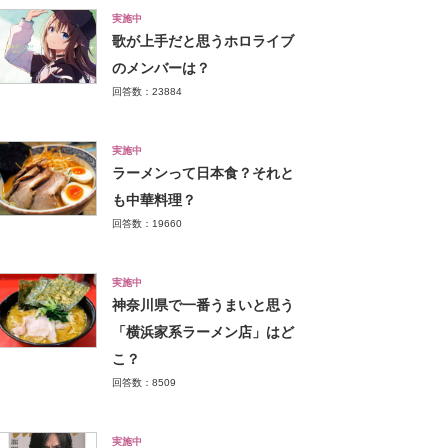
実施中
歌が上手だと思うホロライブ
のメンバーは？
回答数：23884
実施中
ラーメンって日本食？それと
も中華料理？
回答数：19660
実施中
神奈川県で一番うまいと思う
「横浜家系ラーメン店」はど
こ？
回答数：8509
実施中