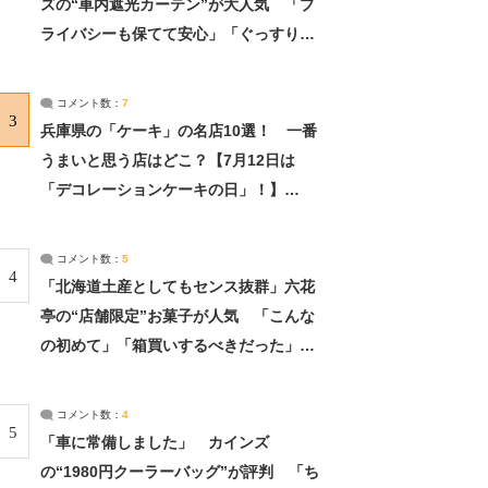
ズの“車内遮光カーテン”が大人気 「プ
ライバシーも保てて安心」「ぐっすり眠
れました」（2/2） | ライフ ねとらぼリ
サーチ：2ページ目
コメント数：
7
3
兵庫県の「ケーキ」の名店10選！ 一番
うまいと思う店はどこ？【7月12日は
「デコレーションケーキの日」！】
（2/4） | 兵庫県 ねとらぼリサーチ：2ペ
ージ目
コメント数：
5
4
「北海道土産としてもセンス抜群」六花
亭の“店舗限定”お菓子が人気 「こんな
の初めて」「箱買いするべきだった」
（1/2） | 北海道 ねとらぼリサーチ
コメント数：
4
5
「車に常備しました」 カインズ
の“1980円クーラーバッグ”が評判 「ち