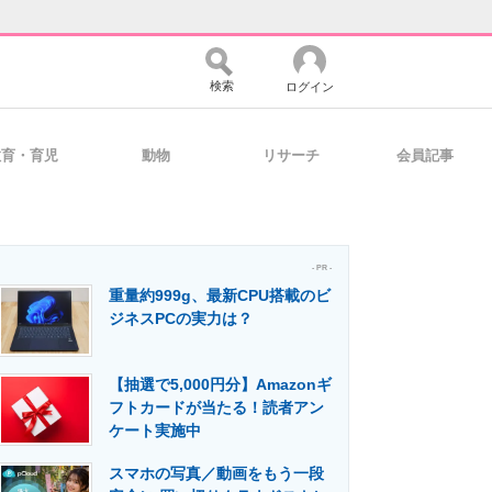
検索
ログイン
教育・育児
動物
リサーチ
会員記事
バイスの未来
好きが集まる 比べて選べる
- PR -
重量約999g、最新CPU搭載のビ
コミュニティ
マーケ×ITの今がよく分かる
ジネスPCの実力は？
【抽選で5,000円分】Amazonギ
・活用を支援
フトカードが当たる！読者アン
ケート実施中
スマホの写真／動画をもう一段