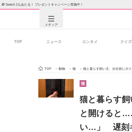
🎁 Switch 2もあたる！ プレゼントキャンペーン実施中！
メディア
TOP
ニュース
エンタメ
クイズ
注目記事を集めた総合ページ
ITの今
TOP
>
動物
>
猫
>
猫と暮らす飼い主、出社前にポストを
ビジネスと働き方のヒント
AI活用
猫
猫と暮らす飼
ITエンジニア向け専門サイト
企業向けI
と開けると…
い…」 遅刻