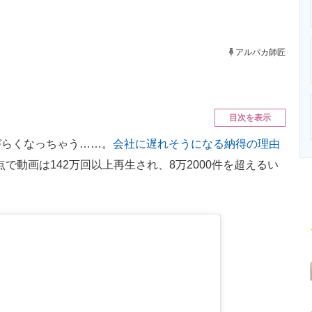
ニクス専門サイト
電子設計の基本と応用
エネルギーの専
アルパカ師匠
目次を表示
らくなっちゃう……。
会社に遅れそうになる納得の理由
時点で動画は142万回以上再生され、8万2000件を超えるい