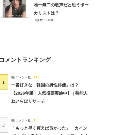
唯一無二の歌声だと思うボー
カリストは？
回答数：8108
コメントランキング
コメント数：
21
1
一番好きな「韓国の男性俳優」は？
【2026年版・人気投票実施中】 | 芸能人
ねとらぼリサーチ
コメント数：
7
2
「もっと早く買えば良かった」 カイン