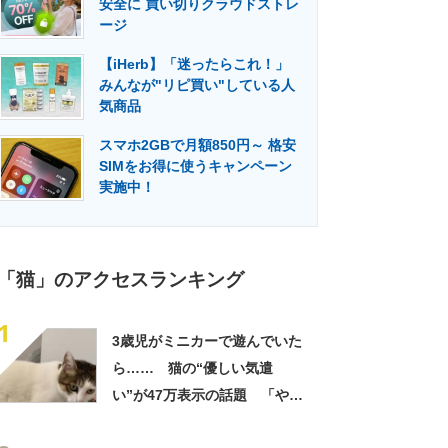
安全に 買い切りクラウドストレ
門メディア
建設×テクノロジーの最前線
ージ
【iHerb】「迷ったらこれ！」
みんなが"リピ買い"している人
気商品
スマホ2GBで月額850円～ 格安
SIMをお得に使うキャンペーン
実施中！
「猫」のアクセスランキング
1
3歳児がミニカーで遊んでいた
ら…… 猫の“優しい気遣
い”が47万表示の話題 「やさ
しすぎる〜〜〜！！！」「か