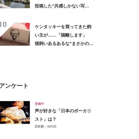
投稿した“共感しかない写
真”が4200万表示 「めちゃ
10
くちゃわかる」「先月これだ
ケンタッキーを買ってきた飼
った」
い主が……「隔離します」
猫飼いあるあるな“まさかの光
景”が600万表示「これが一
番！」「これは名案」
アンケート
実施中
声が好きな「日本のボーカリ
スト」は？
回答数：49535