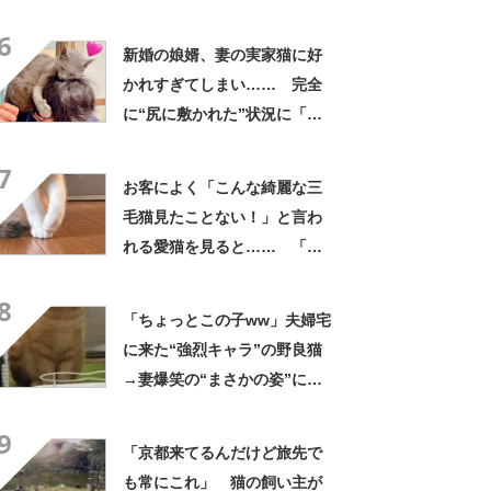
が800万再生「発想が可愛す
6
ぎ」
新婚の娘婿、妻の実家猫に好
かれすぎてしまい…… 完全
に“尻に敷かれた”状況に「イ
チャコラしてる」「前世はま
7
たたびに違いない」
お客によく「こんな綺麗な三
毛猫見たことない！」と言わ
れる愛猫を見ると…… 「橋
本環奈にしか見えません」
8
「北川景子だと思います」
「ちょっとこの子ww」夫婦宅
に来た“強烈キャラ”の野良猫
→妻爆笑の“まさかの姿”に
「凄いですねww」「モテ要素
9
満載」
「京都来てるんだけど旅先で
も常にこれ」 猫の飼い主が