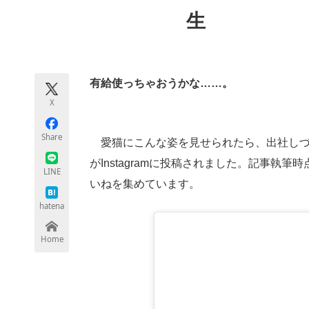
モノづくり技術者専門サイト
エレクトロ
生
ちょっと気になるネットの話題
有給使っちゃおうかな……。
X
Share
愛猫にこんな姿を見せられたら、出社しづ
がInstagramに投稿されました。記事執筆
LINE
いねを集めています。
hatena
Home