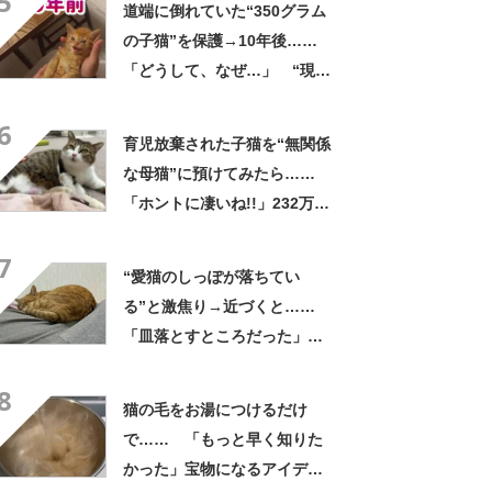
5
道端に倒れていた“350グラム
の子猫”を保護→10年後……
「どうして、なぜ…」 “現在
の姿”が145万再生「どんだけ
6
愛情かけてもらったのよw」
育児放棄された子猫を“無関係
な母猫”に預けてみたら……
「ホントに凄いね!!」232万再
生の信じられない光景に「泣
7
いてまうやろ～～」
“愛猫のしっぽが落ちてい
る”と激焦り→近づくと……
「皿落とすところだった」
まさかの光景に「これは悲鳴
8
でちゃう」
猫の毛をお湯につけるだけ
で…… 「もっと早く知りた
かった」宝物になるアイデア