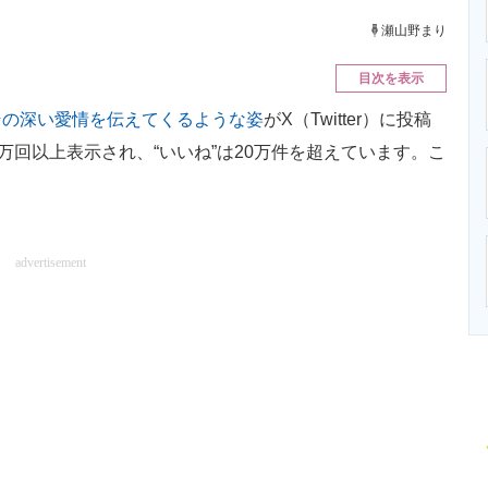
ニクス専門サイト
電子設計の基本と応用
エネルギーの専
瀬山野まり
目次を表示
その深い愛情を伝えてくるような姿
がX（Twitter）に投稿
万回以上表示され、“いいね”は20万件を超えています。こ
advertisement