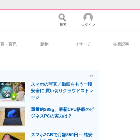
検索
ログイン
教育・育児
動物
リサーチ
会員記事
バイスの未来
好きが集まる 比べて選べる
- PR -
スマホの写真／動画をもう一段
コミュニティ
マーケ×ITの今がよく分かる
安全に 買い切りクラウドストレ
ージ
重量約999g、最新CPU搭載のビ
・活用を支援
ジネスPCの実力は？
スマホ2GBで月額850円～ 格安