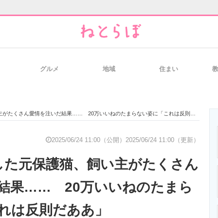
グルメ
地域
住まい
と未来を見通す
スマホと通信の最新トレンド
進化するPCとデ
がたくさん愛情を注いだ結果…… 20万いいねのたまらない姿に「これは反則だああ」
のいまが分かる
企業ITのトレンドを詳説
経営リーダーの
2025/06/24 11:00（公開）
2025/06/24 11:00（更新）
した元保護猫、飼い主がたくさん
T製品の総合サイト
IT製品の技術・比較・事例
製造業のIT導入
結果…… 20万いいねのたまら
れは反則だああ」