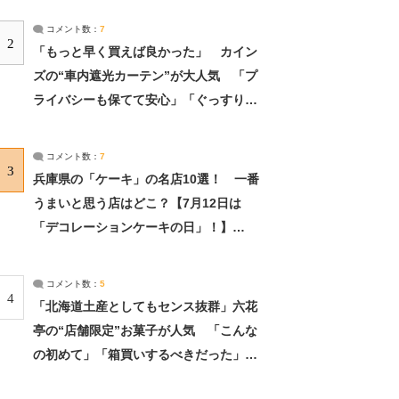
コメント数：
7
2
「もっと早く買えば良かった」 カイン
ズの“車内遮光カーテン”が大人気 「プ
ライバシーも保てて安心」「ぐっすり眠
れました」（2/2） | ライフ ねとらぼリ
サーチ：2ページ目
コメント数：
7
3
兵庫県の「ケーキ」の名店10選！ 一番
うまいと思う店はどこ？【7月12日は
「デコレーションケーキの日」！】
（2/4） | 兵庫県 ねとらぼリサーチ：2ペ
ージ目
コメント数：
5
4
「北海道土産としてもセンス抜群」六花
亭の“店舗限定”お菓子が人気 「こんな
の初めて」「箱買いするべきだった」
（1/2） | 北海道 ねとらぼリサーチ