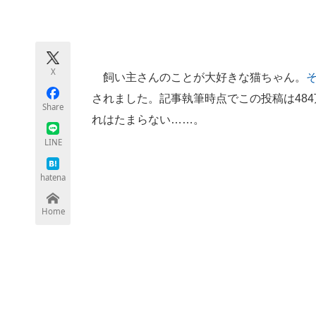
モノづくり技術者専門サイト
エレクトロ
X
飼い主さんのことが大好きな猫ちゃん。
ちょっと気になるネットの話題
されました。記事執筆時点でこの投稿は484
Share
れはたまらない……。
LINE
hatena
Home