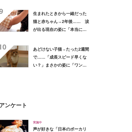
が800万再生「発想が可愛す
9
ぎ」
生まれたときから一緒だった
猫と赤ちゃん→2年後…… 涙
が出る現在の姿に「本当に切
ない」「ホッコリしました」
10
あどけない子猫→たった2週間
で……「成長スピード早くな
い？」まさかの姿に「ワンコ
かと思った」
アンケート
実施中
声が好きな「日本のボーカリ