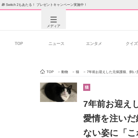
🎁 Switch 2もあたる！ プレゼントキャンペーン実施中！
メディア
TOP
ニュース
エンタメ
クイズ
注目記事を集めた総合ページ
ITの今
TOP
>
動物
>
猫
>
7年前お迎えした元保護猫、飼い主
ビジネスと働き方のヒント
AI活用
猫
7年前お迎え
ITエンジニア向け専門サイト
企業向けI
愛情を注いだ
ない姿に「こ