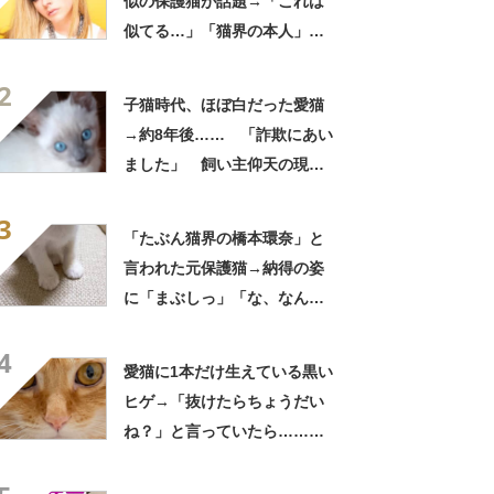
似の保護猫が話題→「これは
似てる…」「猫界の本人」
「アイラインまで完璧」里親
2
募集中【海外】
子猫時代、ほぼ白だった愛猫
→約8年後…… 「詐欺にあい
ました」 飼い主仰天の現在
に「えっ」「こんな詐欺なら
3
詐欺られたい」
「たぶん猫界の橋本環奈」と
言われた元保護猫→納得の姿
に「まぶしっ」「な、なんと
いう美猫」「異論なし！」
4
愛猫に1本だけ生えている黒い
ヒゲ→「抜けたらちょうだい
ね？」と言っていたら……
3190万回表示の“驚きの行
動”に「スゴい」「賢い」