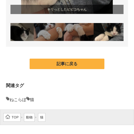
キリっとしたビビコちゃん
記事に戻る
関連タグ
ねこらぼ
猫
TOP
動物
猫
>
>