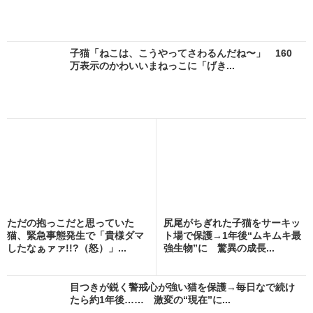
子猫「ねこは、こうやってさわるんだね〜」 160
万表示のかわいいまねっこに「げき...
ただの抱っこだと思っていた
尻尾がちぎれた子猫をサーキッ
猫、緊急事態発生で「貴様ダマ
ト場で保護→1年後“ムキムキ最
したなぁァァ!!?（怒）」...
強生物”に 驚異の成長...
目つきが鋭く警戒心が強い猫を保護→毎日なで続け
たら約1年後…… 激変の“現在”に...