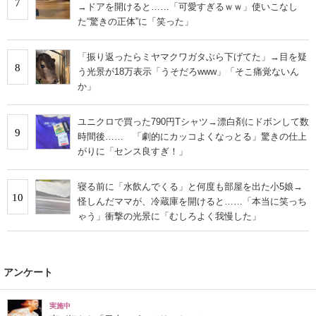
7
→ドアを開けると……「可愛すぎるｗｗ」使いこなし
た“驚きの正体”に「笑った」
「振り返ったらミヤマクワガタぶら下げてた」→目を疑
8
う光景が18万表示「うそだろwww」「そこ痛覚ないん
か」
ユニクロで買った790円Tシャツ→漂白剤にドボンして数
9
時間後…… 「劇的にカッコよくなっとる」驚きの仕上
がりに「センス良すぎ！」
寝る前に「水飲んでくる」と何度も部屋を出た小5娘→
10
怪しんだママが、冷蔵庫を開けると……「本当に笑っち
ゃう」衝撃の光景に「むしろよく我慢した」
アンケート
実施中