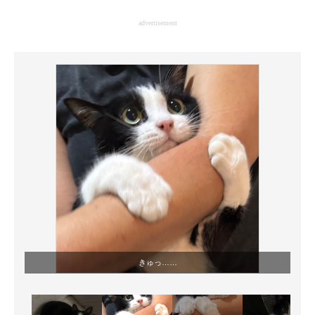
企業向けIT製品の総合サイト
advertisement
IT製品の技術・比較・事例
製造業のIT導入・活用を支援
モノづくり技術者専門サイト
エレクトロニクス専門サイト
電子設計の基本と応用
エネルギーの専門メディア
建設×テクノロジーの最前線
ちょっと気になるネットの話題
きゅっ……