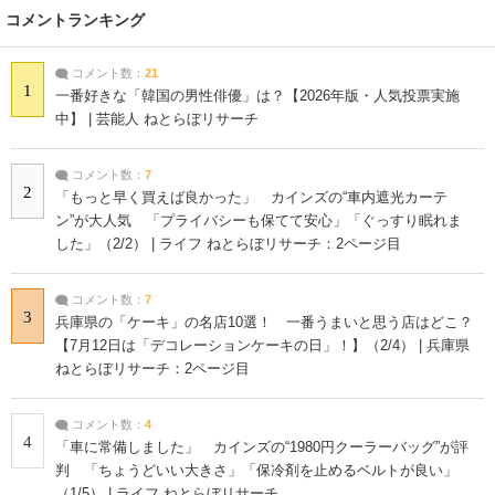
コメントランキング
コメント数：
21
1
一番好きな「韓国の男性俳優」は？【2026年版・人気投票実施
中】 | 芸能人 ねとらぼリサーチ
コメント数：
7
2
「もっと早く買えば良かった」 カインズの“車内遮光カーテ
ン”が大人気 「プライバシーも保てて安心」「ぐっすり眠れま
した」（2/2） | ライフ ねとらぼリサーチ：2ページ目
コメント数：
7
3
兵庫県の「ケーキ」の名店10選！ 一番うまいと思う店はどこ？
【7月12日は「デコレーションケーキの日」！】（2/4） | 兵庫県
ねとらぼリサーチ：2ページ目
コメント数：
4
4
「車に常備しました」 カインズの“1980円クーラーバッグ”が評
判 「ちょうどいい大きさ」「保冷剤を止めるベルトが良い」
（1/5） | ライフ ねとらぼリサーチ