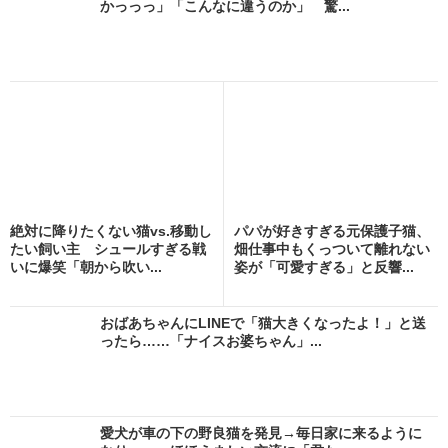
かっっっ」「こんなに違うのか」 驚...
絶対に降りたくない猫vs.移動し
パパが好きすぎる元保護子猫、
たい飼い主 シュールすぎる戦
畑仕事中もくっついて離れない
いに爆笑「朝から吹い...
姿が「可愛すぎる」と反響...
おばあちゃんにLINEで「猫大きくなったよ！」と送
ったら……「ナイスお婆ちゃん」...
愛犬が車の下の野良猫を発見→毎日家に来るように