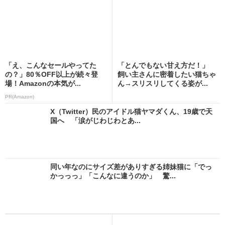
「え、こんなセールやってた
「とんでもない甘え方だ！」
の？」80％OFF以上が続々登
飼い主さんに密着したい猫ちゃ
場！Amazonの本気が...
ん→スリスリしてくる姿が...
PR(Amazon)
X（Twitter）民のアイドル猫ヤマダくん、19歳で天
国へ 「涙がじわじわとあ...
同い年なのにサイズ差がありすぎる姉妹猫に「でっ
かっっっ」「こんなに違うのか」 驚...