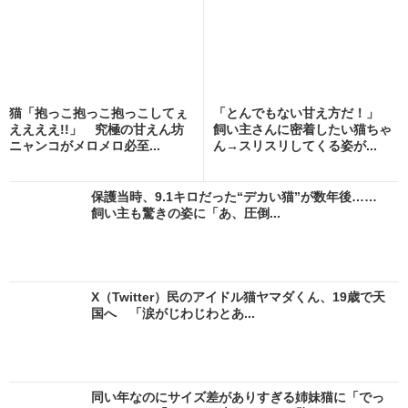
猫「抱っこ抱っこ抱っこしてぇ
「とんでもない甘え方だ！」
ええええ!!」 究極の甘えん坊
飼い主さんに密着したい猫ちゃ
ニャンコがメロメロ必至...
ん→スリスリしてくる姿が...
保護当時、9.1キロだった“デカい猫”が数年後……
飼い主も驚きの姿に「あ、圧倒...
X（Twitter）民のアイドル猫ヤマダくん、19歳で天
国へ 「涙がじわじわとあ...
同い年なのにサイズ差がありすぎる姉妹猫に「でっ