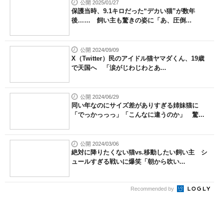
公開 2025/01/27
保護当時、9.1キロだった“デカい猫”が数年
後…… 飼い主も驚きの姿に「あ、圧倒...
公開 2024/09/09
X（Twitter）民のアイドル猫ヤマダくん、19歳
で天国へ 「涙がじわじわとあ...
公開 2024/06/29
同い年なのにサイズ差がありすぎる姉妹猫に
「でっかっっっ」「こんなに違うのか」 驚...
公開 2024/03/06
絶対に降りたくない猫vs.移動したい飼い主 シ
ュールすぎる戦いに爆笑「朝から吹い...
Recommended by