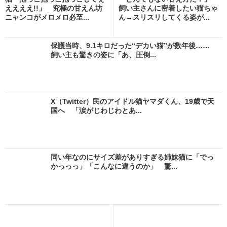
ええええ!!」 究極の甘えん坊
飼い主さんに密着したい猫ちゃ
ニャンコがメロメロ必至...
ん→スリスリしてくる姿が...
保護当時、9.1キロだった“デカい猫”が数年後……
飼い主も驚きの姿に「あ、圧倒...
X（Twitter）民のアイドル猫ヤマダくん、19歳で天
国へ 「涙がじわじわとあ...
同い年なのにサイズ差がありすぎる姉妹猫に「でっ
かっっっ」「こんなに違うのか」 驚...