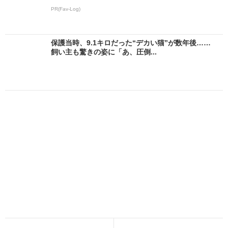
PR(Fav-Log)
保護当時、9.1キロだった“デカい猫”が数年後……
飼い主も驚きの姿に「あ、圧倒...