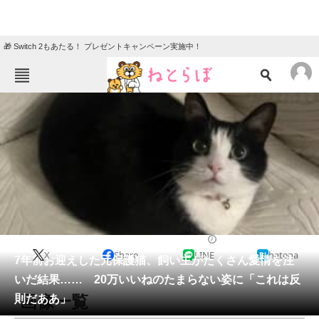
🎁 Switch 2もあたる！ プレゼントキャンペーン実施中！
ねとらぼメニュー
TOP
ニュース
エンタメ
クイズ
グルメ
地域
住まい
教育・育児
動物
リサーチ
猫
2025/06/24 11:00（公開）
X
Share
LINE
hatena
会員記事
7年前お迎えした元保護猫、飼い主がたくさん愛情を注
いだ結果…… 20万いいねのたまらない姿に「これは反
メディア
画像一覧
則だああ」
注目記事を集めた総合ページ