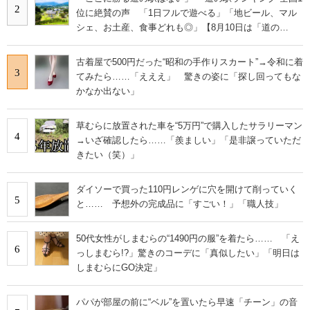
2
位に絶賛の声 「1日フルで遊べる」「地ビール、マル
シェ、お土産、食事どれも◎」【8月10日は「道の
日」！】
古着屋で500円だった“昭和の手作りスカート”→令和に着
3
てみたら……「えええ」 驚きの姿に「探し回ってもな
かなか出ない」
草むらに放置された車を“5万円”で購入したサラリーマン
4
→いざ確認したら……「羨ましい」「是非譲っていただ
きたい（笑）」
ダイソーで買った110円レンゲに穴を開けて削っていく
5
と…… 予想外の完成品に「すごい！」「職人技」
50代女性がしまむらの“1490円の服”を着たら…… 「え
6
っしまむら!?」驚きのコーデに「真似したい」「明日は
しまむらにGO決定」
パパが部屋の前に“ベル”を置いたら早速「チーン」の音