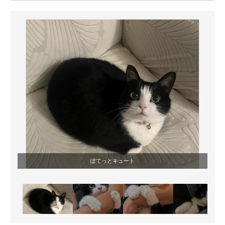
ITの今と未来を見通す
スマホと通信の最新トレンド
進化するPCとデバイスの未来
好きが集まる 比べて選べる
ビジネスと働き方のヒント
AI活用のいまが分かる
企業ITのトレンドを詳説
ぽてっとキュート
経営リーダーのコミュニティ
マーケ×ITの今がよく分かる
ITエンジニア向け専門サイト