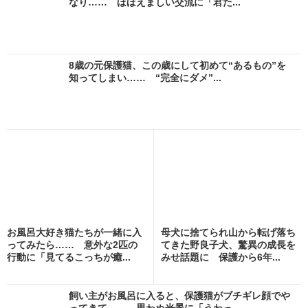
なり…… ほほえましい交流に「君た...
8歳の元保護猫、この歳にして初めて“あるもの”を
知ってしまい…… “完全にダメ”...
お風呂大好き猫たちが一緒に入
母犬に捨てられ山から転げ落ち
ってみたら…… 意外な2匹の
てきた野良子犬、驚異の成長を
行動に「見てるこっちが癒...
みせ話題に 保護から6年...
飼い主がお風呂に入ると、保護猫がブチギレ顔でや
ってきて…… 思わぬ光景に「うわっ...