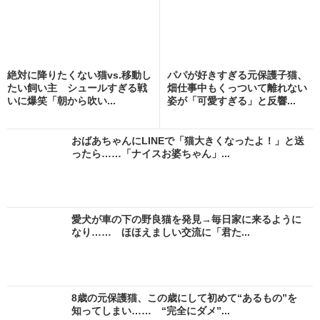
絶対に降りたくない猫vs.移動し
パパが好きすぎる元保護子猫、
たい飼い主 シュールすぎる戦
畑仕事中もくっついて離れない
いに爆笑「朝から吹い...
姿が「可愛すぎる」と反響...
おばあちゃんにLINEで「猫大きくなったよ！」と送
ったら……「ナイスお婆ちゃん」...
愛犬が車の下の野良猫を発見→毎日家に来るように
なり…… ほほえましい交流に「君た...
8歳の元保護猫、この歳にして初めて“あるもの”を
知ってしまい…… “完全にダメ”...