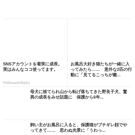
SNSアカウントを着実に成長。
お風呂大好き猫たちが一緒に入
実はみんなココ使ってます。
ってみたら…… 意外な2匹の行
動に「見てるこっちが癒...
PR(Dreaw合同会社)
母犬に捨てられ山から転げ落ちてきた野良子犬、驚
異の成長をみせ話題に 保護から6年...
飼い主がお風呂に入ると、保護猫がブチギレ顔でや
ってきて…… 思わぬ光景に「うわっ...