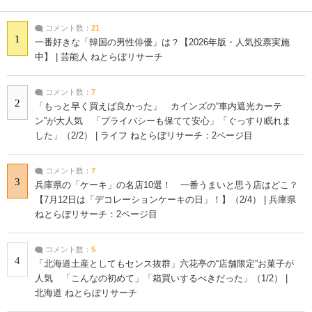
コメント数：
21
1
一番好きな「韓国の男性俳優」は？【2026年版・人気投票実施
中】 | 芸能人 ねとらぼリサーチ
コメント数：
7
2
「もっと早く買えば良かった」 カインズの“車内遮光カーテ
ン”が大人気 「プライバシーも保てて安心」「ぐっすり眠れま
した」（2/2） | ライフ ねとらぼリサーチ：2ページ目
コメント数：
7
3
兵庫県の「ケーキ」の名店10選！ 一番うまいと思う店はどこ？
【7月12日は「デコレーションケーキの日」！】（2/4） | 兵庫県
ねとらぼリサーチ：2ページ目
コメント数：
5
4
「北海道土産としてもセンス抜群」六花亭の“店舗限定”お菓子が
人気 「こんなの初めて」「箱買いするべきだった」（1/2） |
北海道 ねとらぼリサーチ