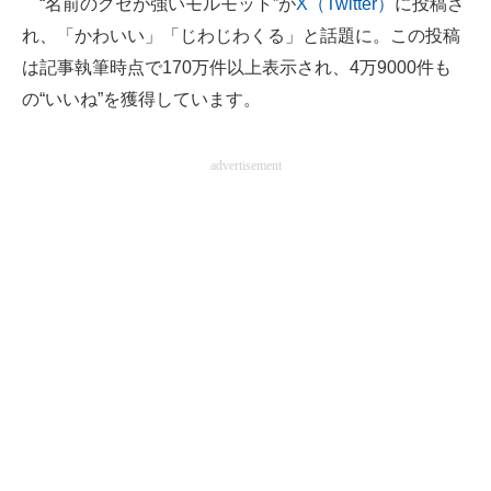
“名前のクセが強いモルモット”が
X（Twitter）
に投稿さ
れ、「かわいい」「じわじわくる」と話題に。この投稿
ITの今と未来を見通す
は記事執筆時点で170万件以上表示され、4万9000件も
スマホと通信の最新トレンド
の“いいね”を獲得しています。
進化するPCとデバイスの未来
advertisement
好きが集まる 比べて選べる
ビジネスと働き方のヒント
AI活用のいまが分かる
企業ITのトレンドを詳説
経営リーダーのコミュニティ
マーケ×ITの今がよく分かる
ITエンジニア向け専門サイト