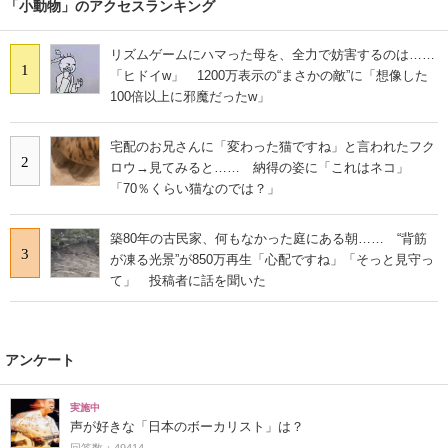
「小動物」のアクセスランキング
リズムゲームにハマった母を、全力で妨害するのは……
1
「ヒドイw」 1200万表示の“まさかの敵”に「想像した
100倍以上に邪魔だったw」
宅配のお兄さんに「変わった猫ですね」と言われたフク
2
ロウ→見てみると…… 納得の姿に「これはネコ」
「70％くらい猫なのでは？」
築80年の古民家、何もなかった庭にある朝…… “背筋
3
が凍る光景”が850万再生「心配ですね」「そっと見守っ
て」 投稿者に話を聞いた
アンケート
実施中
声が好きな「日本のボーカリスト」は？
回答数：49414