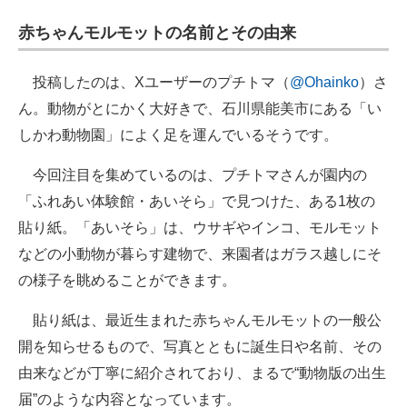
企業向けIT製品の総合サイト
赤ちゃんモルモットの名前とその由来
IT製品の技術・比較・事例
投稿したのは、Xユーザーのプチトマ（
@Ohainko
）さ
製造業のIT導入・活用を支援
ん。動物がとにかく大好きで、石川県能美市にある「い
しかわ動物園」によく足を運んでいるそうです。
モノづくり技術者専門サイト
今回注目を集めているのは、プチトマさんが園内の
エレクトロニクス専門サイト
「ふれあい体験館・あいそら」で見つけた、ある1枚の
電子設計の基本と応用
貼り紙。「あいそら」は、ウサギやインコ、モルモット
などの小動物が暮らす建物で、来園者はガラス越しにそ
エネルギーの専門メディア
の様子を眺めることができます。
建設×テクノロジーの最前線
貼り紙は、最近生まれた赤ちゃんモルモットの一般公
ちょっと気になるネットの話題
開を知らせるもので、写真とともに誕生日や名前、その
由来などが丁寧に紹介されており、まるで“動物版の出生
届”のような内容となっています。