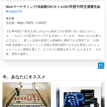
Webマーケティング/未経験OK/ネイルOK/学歴不問/交通費支給
株式会社FFU
東京都
正社員：時給1,700円～2,300円
【仕事内容】<変化を楽しみながら成長できる環境!> 若い会社だからこ
そ、一人ひとりの意見やアイデアを大切にしています。 決められた仕事だ
けではなく、 新しい企画や改善にも積極的に挑戦できる環境です。 仕事
内容 未経験からスタートした先輩が多数活躍中! まずはお客様とのコミュ
ニケーション業務を通じて、ビジネスの基礎を学んでいただきます。 その
後、適性や成長に...
今、あなたにオススメ