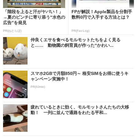
「階段を上ると汗がヤバい！」
FPが解説！Apple製品を分割手
→夏のピンチに寄り添う“水色の
数料0円で入手する方法とは？
広告”を発見
PR(ねとらぼ)
PR(Fav-Log)
仲良くエサを食べるモルモットたちをよく見る
と…… 動物園の飼育員が作った“かわい...
スマホ2GBで月額850円～ 格安SIMをお得に使うキ
ャンペーン実施中！
PR(IIJmio)
疲れているときに効く、モルモットさんたちの大移
動！ 一列に並んで通路をわたる平和...