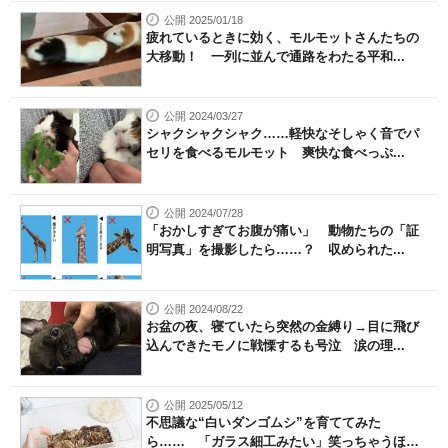
公開 2025/01/18
疲れているときに効く、モルモットさんたちの
大移動！ 一列に並んで通路をわたる平和...
公開 2024/03/27
シャクシャクシャク……軽快なそしゃく音でパ
セリを食べるモルモット 爽快な食べっぷ...
公開 2024/07/28
「おかしすぎてお腹が痛い」 動物たちの「証
明写真」を撮影したら……？ 収められた...
公開 2024/08/22
お盆の夜、寝ていたら突然の金縛り→目に飛び
込んできたモノに戦慄するも号泣 涙の理...
公開 2025/05/12
不思議な“白いダンゴムシ”を育ててみた
ら…… 「ガラス細工みたい」笑っちゃうほ