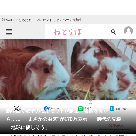
🎁 Switch 2もあたる！ プレゼントキャンペーン実施中！
ねとらぼメニュー
TOP
ニュース
エンタメ
クイズ
グルメ
地域
住まい
教育・育児
動物
リサーチ
小動物
2025/06/08 08:00（公開）
X
Share
LINE
hatena
会員記事
動物園で双子のモルモットが誕生→名前を見た
ら…… “まさかの由来”が170万表示 「時代の先端」
メディア
目次を表示
「地球に優しそう」
注目記事を集めた総合ページ