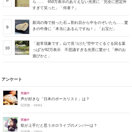
8
ら…… 650万表示のありえない光景に「完全に想定外
すぎて笑った」「何者？」
新潟の海で拾った石→割れ目から中をのぞいたら……驚
9
きの中身に「本当にあるんですね！」「お宝だ」
「超常現象です」山で見つけた“空中でぐるぐる回る葉
10
っぱ”が92万表示 不思議すぎる光景に驚がく「神のお
遊びかと」
アンケート
実施中
声が好きな「日本のボーカリスト」は？
回答数：49461
実施中
歌が上手だと思うホロライブのメンバーは？
回答数：23844