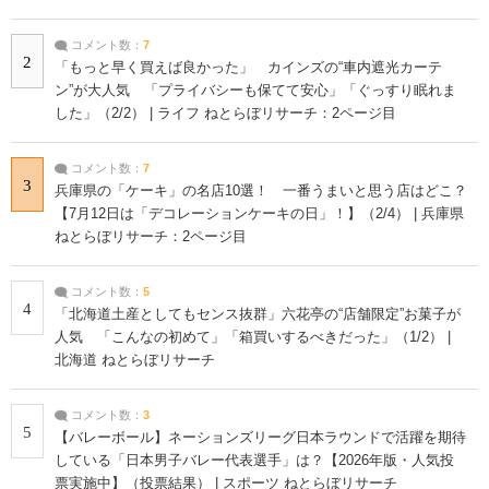
コメント数：
7
2
「もっと早く買えば良かった」 カインズの“車内遮光カーテ
ン”が大人気 「プライバシーも保てて安心」「ぐっすり眠れま
した」（2/2） | ライフ ねとらぼリサーチ：2ページ目
コメント数：
7
3
兵庫県の「ケーキ」の名店10選！ 一番うまいと思う店はどこ？
【7月12日は「デコレーションケーキの日」！】（2/4） | 兵庫県
ねとらぼリサーチ：2ページ目
コメント数：
5
4
「北海道土産としてもセンス抜群」六花亭の“店舗限定”お菓子が
人気 「こんなの初めて」「箱買いするべきだった」（1/2） |
北海道 ねとらぼリサーチ
コメント数：
3
5
【バレーボール】ネーションズリーグ日本ラウンドで活躍を期待
している「日本男子バレー代表選手」は？【2026年版・人気投
票実施中】（投票結果） | スポーツ ねとらぼリサーチ