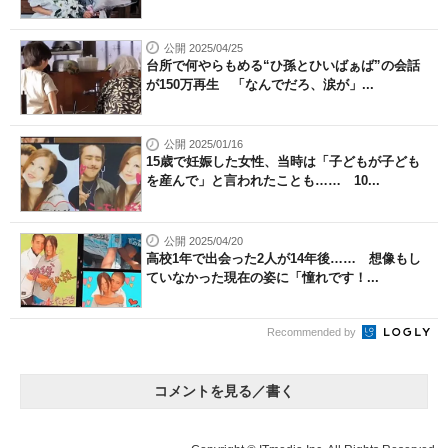
公開 2025/04/25
台所で何やらもめる“ひ孫とひいばぁば”の会話
が150万再生 「なんでだろ、涙が」...
公開 2025/01/16
15歳で妊娠した女性、当時は「子どもが子ども
を産んで」と言われたことも…… 10...
公開 2025/04/20
高校1年で出会った2人が14年後…… 想像もし
ていなかった現在の姿に「憧れです！...
Recommended by
コメントを見る／書く