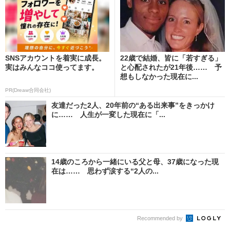
SNSアカウントを着実に成長。
22歳で結婚、皆に「若すぎる」
実はみんなココ使ってます。
と心配されたが21年後…… 予
想もしなかった現在に...
PR(Dreaw合同会社)
友達だった2人、20年前の“ある出来事”をきっかけ
に…… 人生が一変した現在に「...
14歳のころから一緒にいる父と母、37歳になった現
在は…… 思わず涙する“2人の...
Recommended by