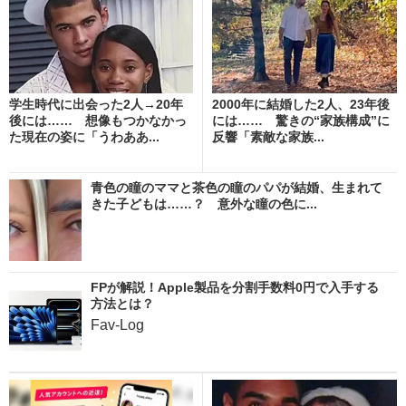
学生時代に出会った2人→20年
2000年に結婚した2人、23年後
後には…… 想像もつかなかっ
には…… 驚きの“家族構成”に
た現在の姿に「うわああ...
反響「素敵な家族...
青色の瞳のママと茶色の瞳のパパが結婚、生まれて
きた子どもは……？ 意外な瞳の色に...
FPが解説！Apple製品を分割手数料0円で入手する
方法とは？
Fav-Log