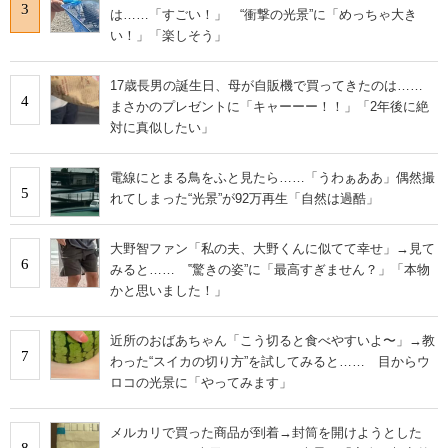
3
は……「すごい！」 “衝撃の光景”に「めっちゃ大き
い！」「楽しそう」
17歳長男の誕生日、母が自販機で買ってきたのは……
4
まさかのプレゼントに「キャーーー！！」「2年後に絶
対に真似したい」
電線にとまる鳥をふと見たら……「うわぁああ」偶然撮
5
れてしまった“光景”が92万再生「自然は過酷」
大野智ファン「私の夫、大野くんに似てて幸せ」→見て
6
みると…… ‟驚きの姿”に「最高すぎません？」「本物
かと思いました！」
近所のおばあちゃん「こう切ると食べやすいよ〜」→教
7
わった“スイカの切り方”を試してみると…… 目からウ
ロコの光景に「やってみます」
メルカリで買った商品が到着→封筒を開けようとした