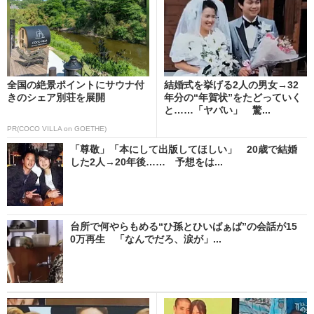
全国の絶景ポイントにサウナ付
結婚式を挙げる2人の男女→32
きのシェア別荘を展開
年分の“年賀状”をたどっていく
と……「ヤバい」 驚...
PR(COCO VILLA on GOETHE)
「尊敬」「本にして出版してほしい」 20歳で結婚
した2人→20年後…… 予想をは...
台所で何やらもめる“ひ孫とひいばぁば”の会話が15
0万再生 「なんでだろ、涙が」...