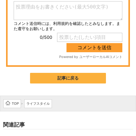
ITの今と未来を見通す
スマホと通信の最新トレンド
進化するPCとデバイスの未来
好きが集まる 比べて選べる
ビジネスと働き方のヒント
記事に戻る
AI活用のいまが分かる
企業ITのトレンドを詳説
TOP
ライフスタイル
経営リーダーのコミュニティ
>
マーケ×ITの今がよく分かる
関連記事
ITエンジニア向け専門サイト