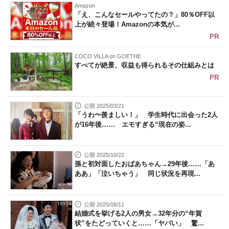
Amazon
企業向けIT製品の総合サイト
「え、こんなセールやってたの？」80％OFF以
上が続々登場！Amazonの本気が...
IT製品の技術・比較・事例
PR
製造業のIT導入・活用を支援
COCO VILLA on GOETHE
すべてが絶景、収益も得られるその仕組みとは
PR
モノづくり技術者専門サイト
エレクトロニクス専門サイト
公開 2025/03/21
「うわ〜羨ましい！」 学生時代に出会った2人
電子設計の基本と応用
が16年後…… エモすぎる“現在の姿...
エネルギーの専門メディア
公開 2025/10/22
孫と初対面したおばあちゃん→29年後……「あ
建設×テクノロジーの最前線
ああ」「泣いちゃう」 同じ状況を再現...
ちょっと気になるネットの話題
公開 2025/08/11
結婚式を挙げる2人の男女→32年分の“年賀
状”をたどっていくと……「ヤバい」 驚...