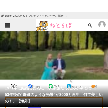
🎁 Switch 2もあたる！ プレゼントキャンペーン実施中！
ねとらぼメニュー
TOP
ニュース
エンタメ
クイズ
グルメ
地域
住まい
教育・育児
動物
リサーチ
ライフスタイル
2025/06/06 21:30（公開）
X
Share
LINE
hatena
0
会員記事
1971年に結婚した2人、5人家族だったのが今では……
53年後の“奇跡のような光景”が3000万再生「何て美しい
メディア
の！」【海外】
注目記事を集めた総合ページ