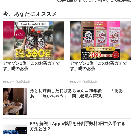
Copyright © ITmedia Inc. All Rights Reserved.
今、あなたにオススメ
アマゾン1位「このお茶ガチで
アマゾン1位「このお茶ガチで
す」噂のお茶
す」噂のお茶
PR(ハーブ健康本舗)
PR(ハーブ健康本舗)
孫と初対面したおばあちゃん→29年後……「ああ
あ」「泣いちゃう」 同じ状況を再現...
FPが解説！Apple製品を分割手数料0円で入手する
方法とは？