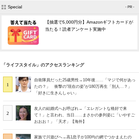
Special
- PR -
【抽選で5,000円分】Amazonギフトカードが
当たる！読者アンケート実施中
「ライフスタイル」のアクセスランキング
自衛隊員だった25歳男性→10年後……「マジで何があっ
1
たの？」 衝撃の“現在の姿”が180万再生「別人…？」
「好きに生きんしゃい」
友人の結婚式へお呼ばれ→「エレガントな格好で来
2
て！」と言われ、当日……まさかの参列姿に「いやすご
おおお！」「天才」【海外】
家族で川遊びへ→高1息子が100均の網でつかまえたの