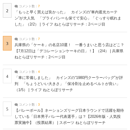
コメント数：
7
2
「もっと早く買えば良かった」 カインズの“車内遮光カーテ
ン”が大人気 「プライバシーも保てて安心」「ぐっすり眠れま
した」（2/2） | ライフ ねとらぼリサーチ：2ページ目
コメント数：
7
3
兵庫県の「ケーキ」の名店10選！ 一番うまいと思う店はどこ？
【7月12日は「デコレーションケーキの日」！】（2/4） | 兵庫県
ねとらぼリサーチ：2ページ目
コメント数：
4
4
「車に常備しました」 カインズの“1980円クーラーバッグ”が評
判 「ちょうどいい大きさ」「保冷剤を止めるベルトが良い」
（1/5） | ライフ ねとらぼリサーチ
コメント数：
3
5
【バレーボール】ネーションズリーグ日本ラウンドで活躍を期待
している「日本男子バレー代表選手」は？【2026年版・人気投
票実施中】（投票結果） | スポーツ ねとらぼリサーチ