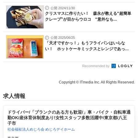
公開 2024/11/30
クリスマスに作りたい！ 森永が教える“超簡単
クレープ”が目からウロコ “意外なも...
公開 2025/06/25
「天才ですかっ！」もうフライパンはいらな
い！ ホットケーキミックスとレンジであっ...
Recommended by
Copyright © ITmedia Inc. All Rights Reserved.
求人情報
ドライバー/「ブランクのある方も歓迎/」車・バイク・自転車通
勤OK/産休育休制度あり!女性スタッフ多数活躍中/東京都/八王
子市
社会福祉法人めじろ会 めじろデイホーム