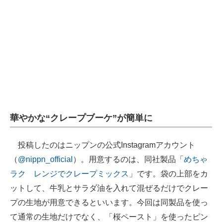
企業向けIT製品の総合サイト
IT製品の技術・比較・事例
製造業のIT導入・活用を支援
モノづくり技術者専門サイト
エレクトロニクス専門サイト
華やかな“クレープブーケ”が簡単に
電子設計の基本と応用
エネルギーの専門メディア
投稿したのはニップンの公式Instagramアカウント
（
@nippn_official
）。用意するのは、同社製品「
めちゃ
建設×テクノロジーの最前線
ラク レンジでクレープミックス
」です。袋の上部をカ
ちょっと気になるネットの話題
ットして、牛乳とサラダ油を入れて混ぜるだけでクレー
プの生地が用意できるといいます。今回は同製品を使っ
て通常の生地だけでなく、「桜ペースト」を使ったピン