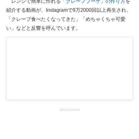
レンジで簡単に作れる
「クレープブーケ」の作り方
を
紹介する動画が、Instagramで9万2000回以上再生され、
ITの今と未来を見通す
「クレープ食べたくなってきた」「めちゃくちゃ可愛
スマホと通信の最新トレンド
い」などと反響を呼んでいます。
進化するPCとデバイスの未来
好きが集まる 比べて選べる
ビジネスと働き方のヒント
AI活用のいまが分かる
企業ITのトレンドを詳説
経営リーダーのコミュニティ
advertisement
マーケ×ITの今がよく分かる
ITエンジニア向け専門サイト