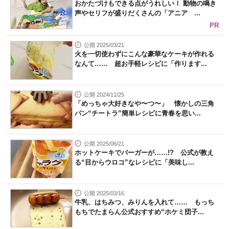
おかたづけもできる点がうれしい！ 動物の鳴き
声やセリフが盛りだくさんの「アニア ...
PR
公開 2025/03/21
火を一切使わずにこんな豪華なケーキが作れる
なんて…… 超お手軽レシピに「作ります...
公開 2024/11/25
「めっちゃ大好きなや〜つ〜」 懐かしの三角
パン“チートラ”簡単レシピに青春を思い...
公開 2025/06/21
ホットケーキでバーガーが……!? 公式が教え
る“目からウロコ”なレシピに「美味し...
公開 2025/03/16
牛乳、はちみつ、みりんを入れて…… もっち
もちでたまらん公式おすすめ“ホケミ団子...