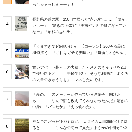
っじゃまっしまーーす！」
長野県の道の駅→150円で買った“赤い粒”は……「懐かし
4
いぃー」 “驚きの正体”に「実家や近所の庭になってた
なー」「昭和の思い出」
「うますぎて1億個いける」【ローソン】268円商品に
5
SNS沸く 「これはガチで美味い」「毎食これがいい」
古いアパート暮らしの夫婦、たくさんのきゅうりを2日
6
で使い切ると…… 手軽でおいしそうな料理に「よくあ
の大量のきゅうりを」「マネしたいです」
「萩の月」のメーカーが作っている洋菓子→開けた
7
ら…… 「なんで誰も教えてくれなかったんだ」驚きの
中身に「バレたか」「えっ食べたい」
廃棄予定だった“100キロ”の巨大スイカ→8時間かけて切
8
ると…… 「こんなの初めて見た」まさかの中身が450