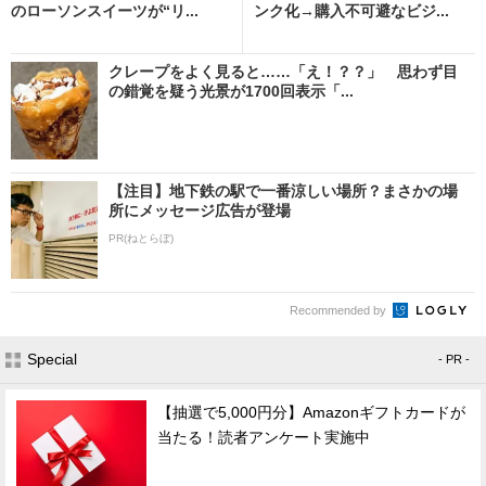
のローソンスイーツが“リ...
ンク化→購入不可避なビジ...
クレープをよく見ると……「え！？？」 思わず目
の錯覚を疑う光景が1700回表示「...
【注目】地下鉄の駅で一番涼しい場所？まさかの場
所にメッセージ広告が登場
PR(ねとらぼ)
Recommended by
Special
- PR -
【抽選で5,000円分】Amazonギフトカードが
当たる！読者アンケート実施中