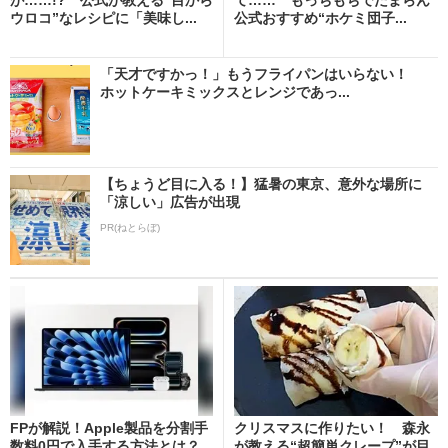
ウロコ”なレシピに「美味し...
公式おすすめ“ホケミ団子...
「天才ですかっ！」もうフライパンはいらない！
ホットケーキミックスとレンジであっ...
【ちょうど目に入る！】猛暑の東京、意外な場所に
「涼しい」広告が出現
PR(ねとらぼ)
FPが解説！Apple製品を分割手
クリスマスに作りたい！ 森永
数料0円で入手する方法とは？
が教える“超簡単クレープ”が目