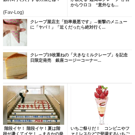
からウロコ “意外なも...
(Fav-Log)
クレープ屋店主「効率最悪です」→衝撃のメニュー
に「ヤバ！」「近くだったら絶対行く...
クレープ19枚重ねの「大きなミルクレープ」を記念
日限定発売 銀座コージーコーナー...
階段イヤ！ 階段イヤ！夏は階
いちご祭りだ！ コンビニやフ
段が暑くてイヤ！ →まさかの発
ァミレスなどで登場するいちご