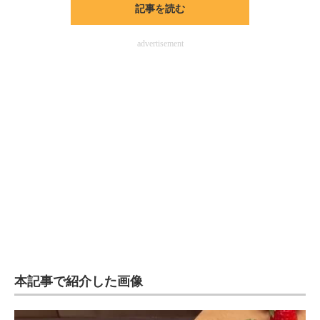
記事を読む
ITの今と未来を見通す
advertisement
スマホと通信の最新トレンド
進化するPCとデバイスの未来
好きが集まる 比べて選べる
ビジネスと働き方のヒント
AI活用のいまが分かる
企業ITのトレンドを詳説
経営リーダーのコミュニティ
マーケ×ITの今がよく分かる
本記事で紹介した画像
ITエンジニア向け専門サイト