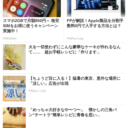
スマホ2GBで月額850円～ 格安
FPが解説！Apple製品を分割手
SIMをお得に使うキャンペーン
数料0円で入手する方法とは？
実施中！
PR(IIJmio)
PR(Fav-Log)
火を一切使わずにこんな豪華なケーキが作れるなん
て…… 超お手軽レシピに「作ります...
【ちょうど目に入る！】猛暑の東京、意外な場所に
「涼しい」広告が出現
PR(ねとらぼ)
「めっちゃ大好きなや〜つ〜」 懐かしの三角パ
ン“チートラ”簡単レシピに青春を思い...