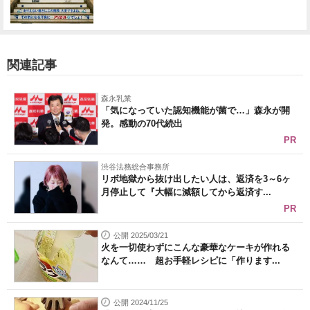
関連記事
森永乳業
「気になっていた認知機能が菌で…」森永が開
発。感動の70代続出
PR
渋谷法務総合事務所
リボ地獄から抜け出したい人は、返済を3～6ヶ
月停止して『大幅に減額してから返済す...
PR
公開 2025/03/21
火を一切使わずにこんな豪華なケーキが作れる
なんて…… 超お手軽レシピに「作ります...
公開 2024/11/25