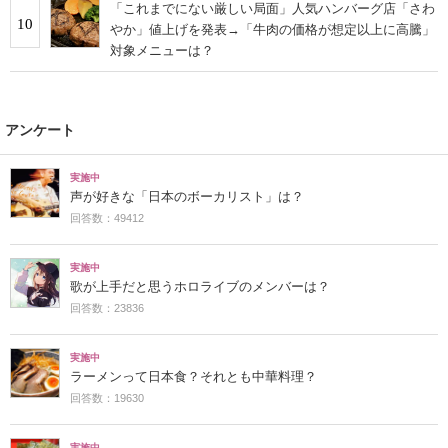
「これまでにない厳しい局面」人気ハンバーグ店「さわ
10
やか」値上げを発表→「牛肉の価格が想定以上に高騰」
対象メニューは？
アンケート
実施中
声が好きな「日本のボーカリスト」は？
回答数：49412
実施中
歌が上手だと思うホロライブのメンバーは？
回答数：23836
実施中
ラーメンって日本食？それとも中華料理？
回答数：19630
実施中