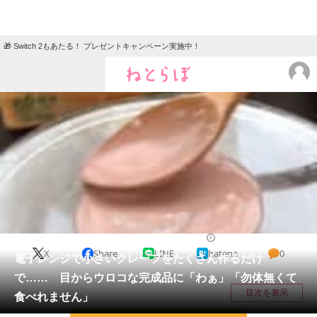
🎁 Switch 2もあたる！ プレゼントキャンペーン実施中！
ねとらぼメニュー
TOP
ニュース
エンタメ
クイズ
グルメ
地域
住まい
教育・育児
動物
リサーチ
グルメ
2025/06/08 10:30（公開）
X
Share
LINE
hatena
0
会員記事
電子レンジで小さいクレープをたくさん作るだけ
で…… 目からウロコな完成品に「わぁ」「勿体無くて
メディア
目次を表示
食べれません」
注目記事を集めた総合ページ