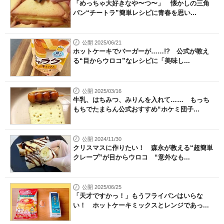
「めっちゃ大好きなや〜つ〜」 懐かしの三角
パン“チートラ”簡単レシピに青春を思い...
公開 2025/06/21
ホットケーキでバーガーが……!? 公式が教え
る“目からウロコ”なレシピに「美味し...
公開 2025/03/16
牛乳、はちみつ、みりんを入れて…… もっち
もちでたまらん公式おすすめ“ホケミ団子...
公開 2024/11/30
クリスマスに作りたい！ 森永が教える“超簡単
クレープ”が目からウロコ “意外なも...
公開 2025/06/25
「天才ですかっ！」もうフライパンはいらな
い！ ホットケーキミックスとレンジであっ...