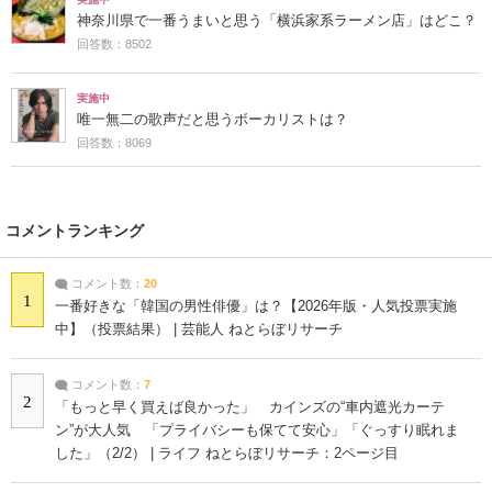
神奈川県で一番うまいと思う「横浜家系ラーメン店」はどこ？
回答数：8502
実施中
唯一無二の歌声だと思うボーカリストは？
回答数：8069
コメントランキング
コメント数：
20
1
一番好きな「韓国の男性俳優」は？【2026年版・人気投票実施
中】（投票結果） | 芸能人 ねとらぼリサーチ
コメント数：
7
2
「もっと早く買えば良かった」 カインズの“車内遮光カーテ
ン”が大人気 「プライバシーも保てて安心」「ぐっすり眠れま
した」（2/2） | ライフ ねとらぼリサーチ：2ページ目