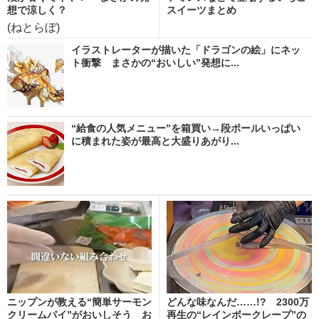
想で涼しく？
スイーツまとめ
(ねとらぼ)
イラストレーターが描いた「ドラゴンの絵」にネッ
ト衝撃 まさかの“おいしい”発想に...
“給食の人気メニュー”を箱買い→段ボールいっぱい
に積まれた姿が最高と大盛りあがり...
ニップンが教える“簡単サーモン
どんな味なんだ……!? 2300万
クリームパイ”がおいしそう お
再生の“レインボークレープ”の