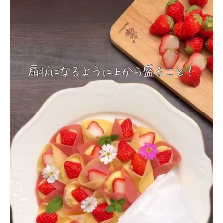
企業向けIT製品の総合サイト
IT製品の技術・比較・事例
製造業のIT導入・活用を支援
モノづくり技術者専門サイト
エレクトロニクス専門サイト
電子設計の基本と応用
エネルギーの専門メディア
建設×テクノロジーの最前線
ちょっと気になるネットの話題