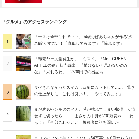
「グルメ」のアクセスランキング
「ナスは全部これでいい」94歳おばあちゃんが作る“夕
1
ご飯”がすごい！「真似してみます」「憧れます」
「転売ヤー大量発生か」 ミスド、『Mrs. GREEN
2
APPLEの箱』転売続出 「情けないと思わないのか
な」「呆れるわ」 2500円での出品も
食べきれなかったスイカ→四角にカットして…… 驚き
3
の仕上がりに「これは良い！」「やってみます」
まだ約10センチのスイカ、茎が枯れてしまい収穫→期待
4
せずに切ったら…… まさかの中身が700万表示 「わ
ぁ！」「全部これがいい」投稿者に話を聞いた
メロンのワタは捨てないで！→54万再生の“目からウロ