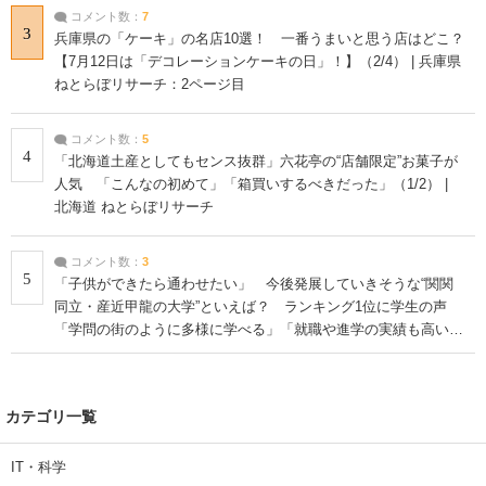
コメント数：
7
3
兵庫県の「ケーキ」の名店10選！ 一番うまいと思う店はどこ？
【7月12日は「デコレーションケーキの日」！】（2/4） | 兵庫県
ねとらぼリサーチ：2ページ目
コメント数：
5
4
「北海道土産としてもセンス抜群」六花亭の“店舗限定”お菓子が
人気 「こんなの初めて」「箱買いするべきだった」（1/2） |
北海道 ねとらぼリサーチ
コメント数：
3
5
「子供ができたら通わせたい」 今後発展していきそうな“関関
同立・産近甲龍の大学”といえば？ ランキング1位に学生の声
「学問の街のように多様に学べる」「就職や進学の実績も高い」
| 大学 ねとらぼリサーチ
カテゴリ一覧
IT・科学