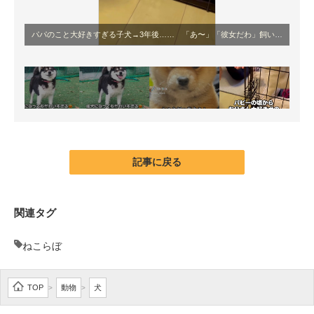
パパのこと大好きすぎる子犬→3年後…… 「あ〜」「彼女だわ」飼い主も驚きの現在が200万再生「色気増してる」
記事に戻る
関連タグ
ねこらぼ
TOP
動物
犬
>
>