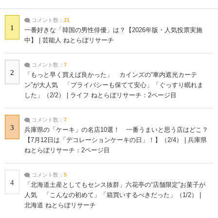
コメント数：
21
1
一番好きな「韓国の男性俳優」は？【2026年版・人気投票実施
中】 | 芸能人 ねとらぼリサーチ
コメント数：
7
2
「もっと早く買えば良かった」 カインズの“車内遮光カーテ
ン”が大人気 「プライバシーも保てて安心」「ぐっすり眠れま
した」（2/2） | ライフ ねとらぼリサーチ：2ページ目
コメント数：
7
3
兵庫県の「ケーキ」の名店10選！ 一番うまいと思う店はどこ？
【7月12日は「デコレーションケーキの日」！】（2/4） | 兵庫県
ねとらぼリサーチ：2ページ目
コメント数：
5
4
「北海道土産としてもセンス抜群」六花亭の“店舗限定”お菓子が
人気 「こんなの初めて」「箱買いするべきだった」（1/2） |
北海道 ねとらぼリサーチ