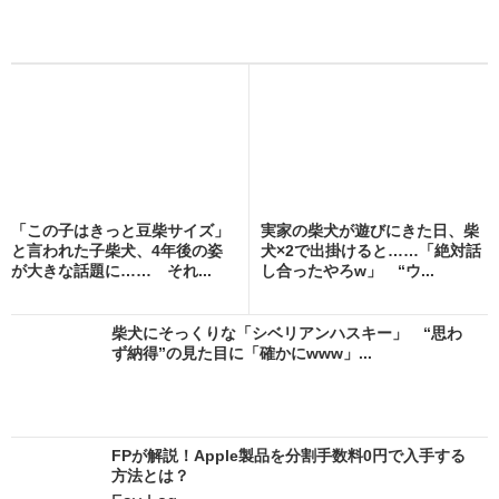
「この子はきっと豆柴サイズ」
実家の柴犬が遊びにきた日、柴
と言われた子柴犬、4年後の姿
犬×2で出掛けると……「絶対話
が大きな話題に…… それ...
し合ったやろw」 “ウ...
柴犬にそっくりな「シベリアンハスキー」 “思わ
ず納得”の見た目に「確かにwww」...
FPが解説！Apple製品を分割手数料0円で入手する
方法とは？