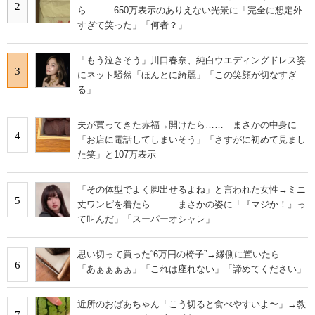
2
ら…… 650万表示のありえない光景に「完全に想定外
すぎて笑った」「何者？」
「もう泣きそう」川口春奈、純白ウエディングドレス姿
3
にネット騒然「ほんとに綺麗」「この笑顔が切なすぎ
る」
夫が買ってきた赤福→開けたら…… まさかの中身に
4
「お店に電話してしまいそう」「さすがに初めて見まし
た笑」と107万表示
「その体型でよく脚出せるよね」と言われた女性→ミニ
5
丈ワンピを着たら…… まさかの姿に「『マジか！』っ
て叫んだ」「スーパーオシャレ」
思い切って買った“6万円の椅子”→縁側に置いたら……
6
「あぁぁぁぁ」「これは座れない」「諦めてください」
近所のおばあちゃん「こう切ると食べやすいよ〜」→教
7