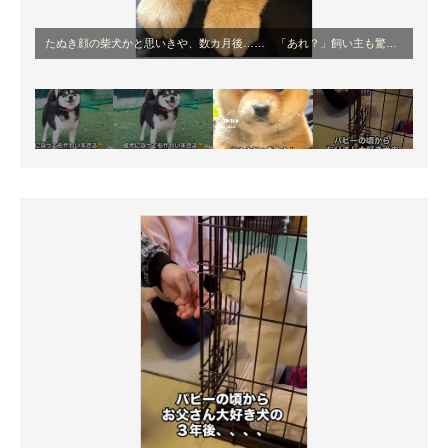
たぬき顔の柴犬かと思いきや、数カ月後…… 「あれ？」飼い主も驚きの姿に「な、何があったんだ」「ガチ美人やん」