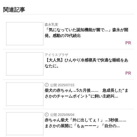
関連記事
森永乳業
「気になっていた認知機能が菌で…」森永が開
発。感動の70代続出
PR
アイリスプラザ
【大人気】ひんやり冷感寝具で快適な睡眠をあ
なたに。
PR
公開 2025/07/15
柴犬の赤ちゃん→5カ月後…… 急成長した“ま
さかのチャームポイント”に飼い主絶叫...
公開 2025/06/04
赤ちゃん柴犬「外に出してぇ！」→3秒後……
まさかの展開に「もぉーーー」「自分の...