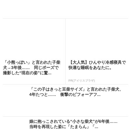
「小熊っぽい」と言われた子柴
【大人気】ひんやり冷感寝具で
犬→3年後…… 同じポーズで
快適な睡眠をあなたに。
撮影した“現在の姿”に驚...
PR(アイリスプラザ)
「この子はきっと豆柴サイズ」と言われた子柴犬、
4年たつと…… 衝撃のビフォーアフ...
娘に抱っこされている“小さな柴犬”が6年後……
当時を再現した姿に「たまらん」「...