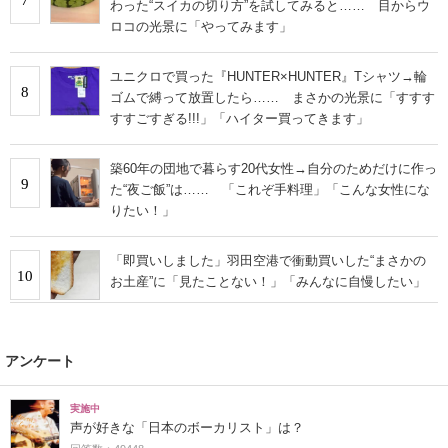
わった“スイカの切り方”を試してみると…… 目からウ
ロコの光景に「やってみます」
ユニクロで買った『HUNTER×HUNTER』Tシャツ→輪
8
ゴムで縛って放置したら…… まさかの光景に「すすす
すすごすぎる!!!」「ハイター買ってきます」
築60年の団地で暮らす20代女性→自分のためだけに作っ
9
た“夜ご飯”は…… 「これぞ手料理」「こんな女性にな
りたい！」
「即買いしました」羽田空港で衝動買いした“まさかの
10
お土産”に「見たことない！」「みんなに自慢したい」
アンケート
実施中
声が好きな「日本のボーカリスト」は？