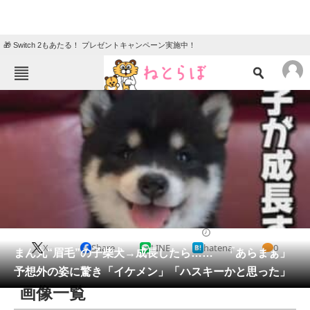
🎁 Switch 2もあたる！ プレゼントキャンペーン実施中！
ねとらぼメニュー
TOP
ニュース
エンタメ
クイズ
グルメ
地域
住まい
教育・育児
動物
リサーチ
犬
2025/06/06 20:00（公開）
X
Share
LINE
hatena
0
会員記事
まん丸“眉毛”の子柴犬→成長したら…… 「あらまぁ」
予想外の姿に驚き「イケメン」「ハスキーかと思った」
メディア
画像一覧
注目記事を集めた総合ページ