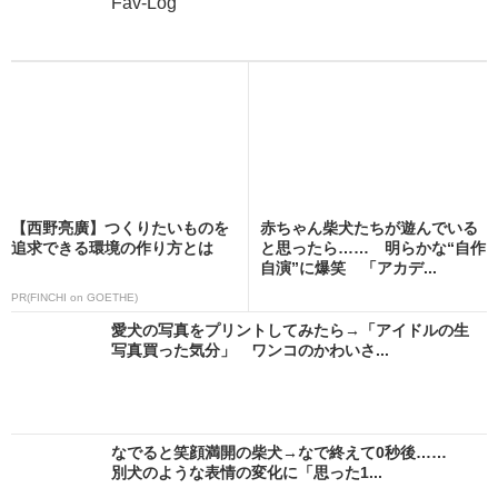
Fav-Log
【西野亮廣】つくりたいものを
赤ちゃん柴犬たちが遊んでいる
追求できる環境の作り方とは
と思ったら…… 明らかな“自作
自演”に爆笑 「アカデ...
PR(FINCHI on GOETHE)
愛犬の写真をプリントしてみたら→「アイドルの生
写真買った気分」 ワンコのかわいさ...
なでると笑顔満開の柴犬→なで終えて0秒後……
別犬のような表情の変化に「思った1...