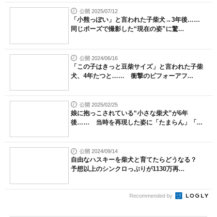
公開 2025/07/12
「小熊っぽい」と言われた子柴犬→3年後……
同じポーズで撮影した“現在の姿”に驚...
公開 2024/06/16
「この子はきっと豆柴サイズ」と言われた子柴
犬、4年たつと…… 衝撃のビフォーアフ...
公開 2025/02/25
娘に抱っこされている“小さな柴犬”が6年
後…… 当時を再現した姿に「たまらん」「...
公開 2024/09/14
自由なハスキーを柴犬と育てたらどうなる？
予想以上のシンクロっぷりが1130万再...
Recommended by