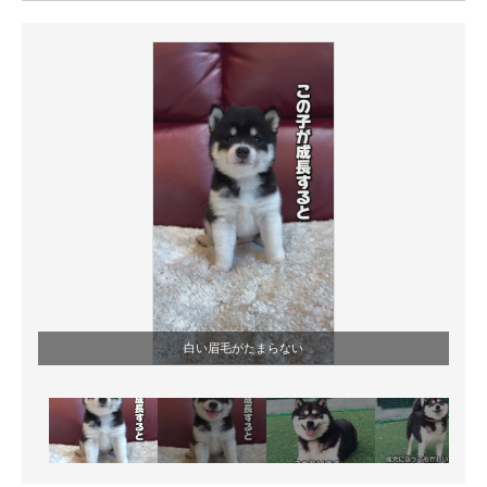
ITの今と未来を見通す
スマホと通信の最新トレンド
進化するPCとデバイスの未来
好きが集まる 比べて選べる
ビジネスと働き方のヒント
AI活用のいまが分かる
企業ITのトレンドを詳説
白い眉毛がたまらない
経営リーダーのコミュニティ
マーケ×ITの今がよく分かる
ITエンジニア向け専門サイト