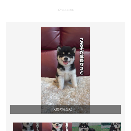
企業向けIT製品の総合サイト
advertisement
IT製品の技術・比較・事例
製造業のIT導入・活用を支援
モノづくり技術者専門サイト
エレクトロニクス専門サイト
電子設計の基本と応用
エネルギーの専門メディア
建設×テクノロジーの最前線
ちょっと気になるネットの話題
天使の笑顔だ……