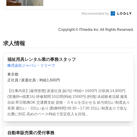
Recommended by
Copyright © ITmedia Inc. All Rights Reserved.
求人情報
福祉用具レンタル業の事務スタッフ
株式会社ジャパン・リリーフ
東京都
正社員 / 派遣社員：時給1,600円
【仕事内容】[雇用形態] 派遣社員 [給与] <時給> 1600円 日収例:14,800円
(実働8h+残業1h) 研修期間:10日間(時給:1500円) [特徴] 未経験者活躍 服装
自由 即日勤務OK 交通費支給 資格・スキルを活かせる 給与前払い制度あり
長期 週払い・日払いあり [勤務時間] 08:30～17:30 日払い制度ありで急な
出費に対応 高めのベース時給で安定収入を目指...
自動車販売業の受付事務