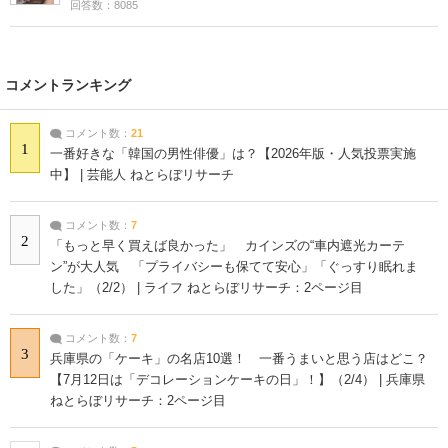
回答数：8085
コメントランキング
コメント数：
21
1
一番好きな「韓国の男性俳優」は？【2026年版・人気投票実施
中】 | 芸能人 ねとらぼリサーチ
コメント数：
7
2
「もっと早く買えば良かった」 カインズの“車内遮光カーテ
ン”が大人気 「プライバシーも保てて安心」「ぐっすり眠れま
した」（2/2） | ライフ ねとらぼリサーチ：2ページ目
コメント数：
7
3
兵庫県の「ケーキ」の名店10選！ 一番うまいと思う店はどこ？
【7月12日は「デコレーションケーキの日」！】（2/4） | 兵庫県
ねとらぼリサーチ：2ページ目