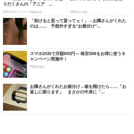
りだくさんの「アニア ...
PR(タカラトミー｜Hugkum)
PR(Fav-Log)
「助けると思って貰ってェ！」→お隣さんがくれた
のは…… 予想外すぎる“お裾分け”...
スマホ2GBで月額850円～ 格安SIMをお得に使うキ
ャンペーン実施中！
PR(IIJmio)
お隣さんがくれたお裾分け→箱を開けたら……「お
返しに困ります」 まさかの中身に「...