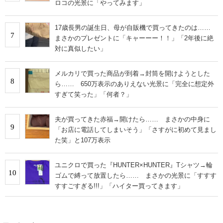
ロコの光景に「やってみます」
17歳長男の誕生日、母が自販機で買ってきたのは……
7
まさかのプレゼントに「キャーーー！！」「2年後に絶
対に真似したい」
メルカリで買った商品が到着→封筒を開けようとした
8
ら…… 650万表示のありえない光景に「完全に想定外
すぎて笑った」「何者？」
夫が買ってきた赤福→開けたら…… まさかの中身に
9
「お店に電話してしまいそう」「さすがに初めて見まし
た笑」と107万表示
ユニクロで買った『HUNTER×HUNTER』Tシャツ→輪
10
ゴムで縛って放置したら…… まさかの光景に「すすす
すすごすぎる!!!」「ハイター買ってきます」