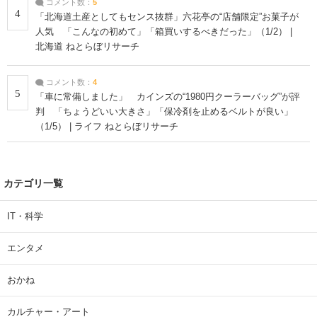
コメント数：
5
4
「北海道土産としてもセンス抜群」六花亭の“店舗限定”お菓子が
人気 「こんなの初めて」「箱買いするべきだった」（1/2） |
北海道 ねとらぼリサーチ
コメント数：
4
5
「車に常備しました」 カインズの“1980円クーラーバッグ”が評
判 「ちょうどいい大きさ」「保冷剤を止めるベルトが良い」
（1/5） | ライフ ねとらぼリサーチ
カテゴリ一覧
IT・科学
エンタメ
おかね
カルチャー・アート