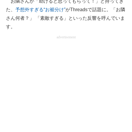
お隣さんが「助けると思ってもらって！」と持ってき
た、
予想外すぎる“お裾分け”
がThreadsで話題に。「お隣
ITの今と未来を見通す
さん何者？」 「素敵すぎる」といった反響を呼んでいま
スマホと通信の最新トレンド
す。
advertisement
進化するPCとデバイスの未来
好きが集まる 比べて選べる
ビジネスと働き方のヒント
AI活用のいまが分かる
企業ITのトレンドを詳説
経営リーダーのコミュニティ
マーケ×ITの今がよく分かる
ITエンジニア向け専門サイト