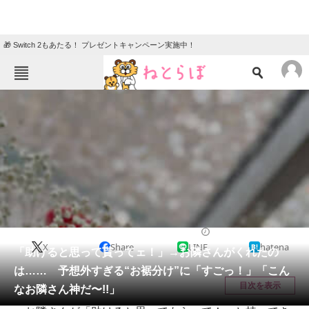
🎁 Switch 2もあたる！ プレゼントキャンペーン実施中！
ねとらぼメニュー
TOP
ニュース
エンタメ
クイズ
グルメ
地域
住まい
教育・育児
動物
リサーチ
ライフスタイル
2025/06/08 12:00（公開）
X
Share
LINE
hatena
会員記事
「助けると思って貰ってェ！」→お隣さんがくれたの
は…… 予想外すぎる“お裾分け”に「すごっ！」「こん
メディア
目次を表示
なお隣さん神だ〜!!」
注目記事を集めた総合ページ