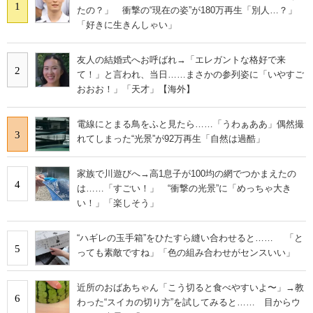
1
たの？」 衝撃の“現在の姿”が180万再生「別人…？」
「好きに生きんしゃい」
友人の結婚式へお呼ばれ→「エレガントな格好で来
2
て！」と言われ、当日……まさかの参列姿に「いやすご
おおお！」「天才」【海外】
電線にとまる鳥をふと見たら……「うわぁああ」偶然撮
3
れてしまった“光景”が92万再生「自然は過酷」
家族で川遊びへ→高1息子が100均の網でつかまえたの
4
は……「すごい！」 “衝撃の光景”に「めっちゃ大き
い！」「楽しそう」
“ハギレの玉手箱”をひたすら縫い合わせると…… 「と
5
っても素敵ですね」「色の組み合わせがセンスいい」
近所のおばあちゃん「こう切ると食べやすいよ〜」→教
6
わった“スイカの切り方”を試してみると…… 目からウ