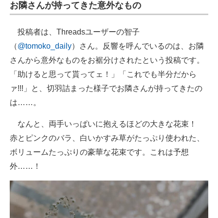
お隣さんが持ってきた意外なもの
企業向けIT製品の総合サイト
投稿者は、Threadsユーザーの智子
IT製品の技術・比較・事例
（
@tomoko_daily
）さん。反響を呼んでいるのは、お隣
製造業のIT導入・活用を支援
さんから意外なものをお裾分けされたという投稿です。
「助けると思って貰ってェ！」「これでも半分だから
モノづくり技術者専門サイト
ァ!!!」と、切羽詰まった様子でお隣さんが持ってきたの
エレクトロニクス専門サイト
は……。
電子設計の基本と応用
なんと、両手いっぱいに抱えるほどの大きな花束！
エネルギーの専門メディア
赤とピンクのバラ、白いかすみ草がたっぷり使われた、
ボリュームたっぷりの豪華な花束です。これは予想
建設×テクノロジーの最前線
外……！
ちょっと気になるネットの話題