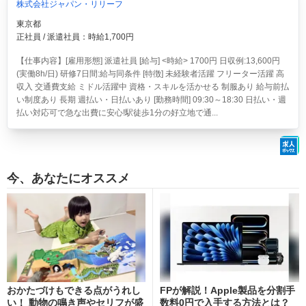
株式会社ジャパン・リリーフ
東京都
正社員 / 派遣社員：時給1,700円
【仕事内容】[雇用形態] 派遣社員 [給与] <時給> 1700円 日収例:13,600円
(実働8h/日) 研修7日間:給与同条件 [特徴] 未経験者活躍 フリーター活躍 高
収入 交通費支給 ミドル活躍中 資格・スキルを活かせる 制服あり 給与前払
い制度あり 長期 週払い・日払いあり [勤務時間] 09:30～18:30 日払い・週
払い対応可で急な出費に安心!駅徒歩1分の好立地で通...
今、あなたにオススメ
おかたづけもできる点がうれし
FPが解説！Apple製品を分割手
い！ 動物の鳴き声やセリフが盛
数料0円で入手する方法とは？