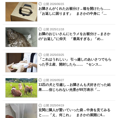
公開 2026/06/15
お隣さんがくれたお裾分け→箱を開けたら……
「お返しに困ります」 まさかの中身に「...
公開 2025/11/18
お隣のおじいさんにヒラメをお裾分け→まさか
の“お返し”に仰天 「最高すぎる」「め...
公開 2025/03/25
「これはうれしい」 引っ越しのあいさつでもら
った手土産、開封したら…… “センス...
公開 2026/05/27
11匹の犬と引越し→お隣さんも犬好きだった結
果……信じられない光景が89万表示「...
公開 2025/04/19
玄関に隣人が置いていった袋→中身を見てみる
と……「え、何これ」 まさかの展開に4...