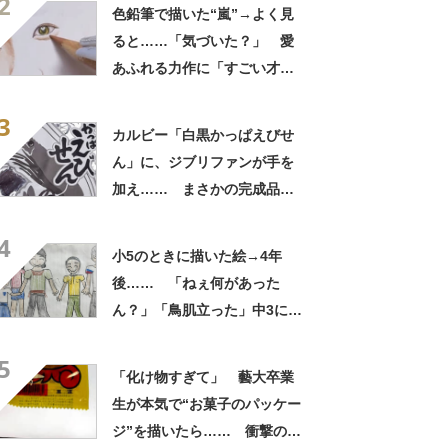
2
かと思うレベル」
色鉛筆で描いた“嵐”→よく見
ると……「気づいた？」 愛
あふれる力作に「すごい才
能」「まさかニノの髪に」
3
カルビー「白黒かっぱえびせ
ん」に、ジブリファンが手を
加え…… まさかの完成品に
「天才」「めちゃくちゃ描き
4
にくいのに……」
小5のときに描いた絵→4年
後…… 「ねぇ何があった
ん？」「鳥肌立った」中3にな
って描いた絵が160万再生
5
「化け物すぎて」 藝大卒業
生が本気で“お菓子のパッケー
ジ”を描いたら…… 衝撃の仕