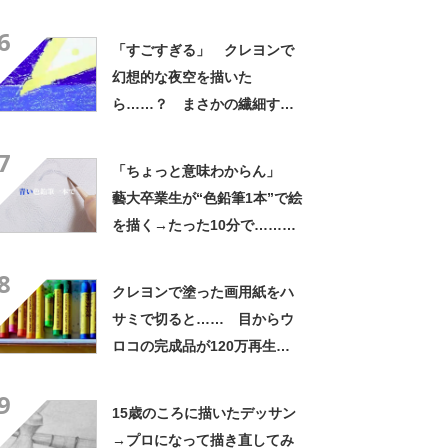
上がりに「えぇ？」「これは
6
信じられない」
「すごすぎる」 クレヨンで
幻想的な夜空を描いた
ら……？ まさかの繊細すぎ
る表現が560万回再生の人気
7
【米】
「ちょっと意味わからん」
藝大卒業生が“色鉛筆1本”で絵
を描く→たった10分で……
衝撃の仕上がりが100万再生
8
「わぁー！」
クレヨンで塗った画用紙をハ
サミで切ると…… 目からウ
ロコの完成品が120万再生
「これはすごい！」「夏休み
9
にピッタリ」
15歳のころに描いたデッサン
→プロになって描き直してみ