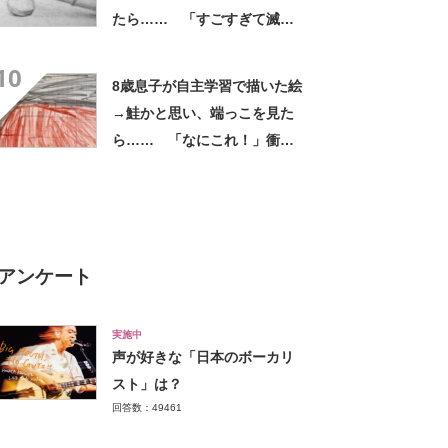
たら…… 「すごすぎて滅」
100万表示の“現在の技量”に
10
「エグすぎ」「努力が伝わっ
8歳息子が自主学習で描いた絵
てくる」
→鮭かと思い、端っこを見た
ら…… 「なにこれ！」衝撃
の光景に「一万年後の人類に
見てほしい」
アンケート
実施中
声が好きな「日本のボーカリ
スト」は？
回答数：49461