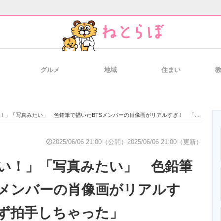
グルメ
地域
住まい
と未来を見通す
スマホと通信の最新トレンド
進化するPCとデ
「写真みたい」 色鉛筆で描いたBTSメンバーの肖像画がリアルすぎ！ 「思わず拍手しちゃった」
のいまが分かる
企業ITのトレンドを詳説
経営リーダーの
2025/06/06 21:00（公開）
2025/06/06 21:00（更新）
い！」「写真みたい」 色鉛筆
T製品の総合サイト
IT製品の技術・比較・事例
製造業のIT導入
Sメンバーの肖像画がリアルす
ず拍手しちゃった」