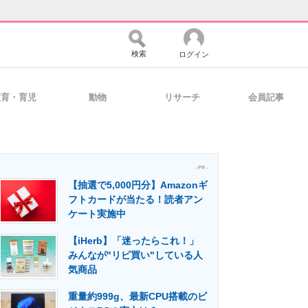
検索
ログイン
教育・育児
動物
リサーチ
会員記事
バイスの未来
好きが集まる 比べて選べる
- PR -
【抽選で5,000円分】Amazonギ
コミュニティ
マーケ×ITの今がよく分かる
フトカードが当たる！読者アン
ケート実施中
【iHerb】「迷ったらこれ！」
・活用を支援
みんなが"リピ買い"している人
気商品
重量約999g、最新CPU搭載のビ