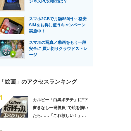
ジネスPCの実力は？
門メディア
建設×テクノロジーの最前線
スマホ2GBで月額850円～ 格安
SIMをお得に使うキャンペーン
実施中！
スマホの写真／動画をもう一段
安全に 買い切りクラウドストレ
ージ
「絵画」のアクセスランキング
1
カルビー「白黒ポテチ」に“下
書きなし一発勝負”で絵を描い
たら……「これ欲しい！」
まさかの完成品に称賛「印刷