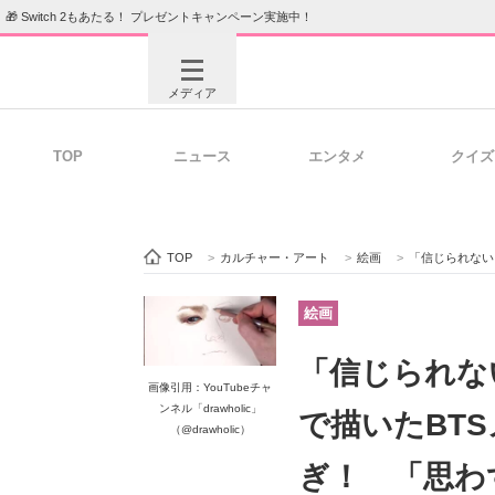
🎁 Switch 2もあたる！ プレゼントキャンペーン実施中！
メディア
TOP
ニュース
エンタメ
クイズ
注目記事を集めた総合ページ
ITの今
TOP
>
カルチャー・アート
>
絵画
>
「信じられない！」
ビジネスと働き方のヒント
AI活用
絵画
「信じられな
画像引用：YouTubeチャ
ITエンジニア向け専門サイト
企業向けI
ンネル「drawholic」
で描いたBT
（@drawholic）
ぎ！ 「思わ