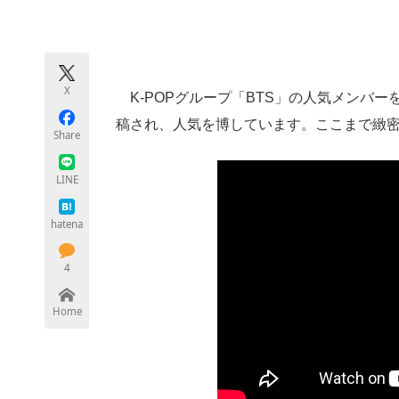
モノづくり技術者専門サイト
エレクトロ
X
K-POPグループ「BTS」の人気メンバ
ちょっと気になるネットの話題
稿され、人気を博しています。ここまで緻
Share
LINE
hatena
4
Home