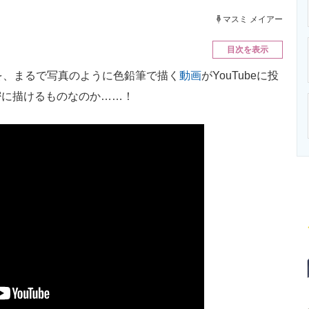
ニクス専門サイト
電子設計の基本と応用
エネルギーの専
マスミ メイアー
目次を表示
ーを、まるで写真のように色鉛筆で描く
動画
がYouTubeに投
密に描けるものなのか……！