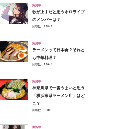
実施中
歌が上手だと思うホロライブ
のメンバーは？
回答数：23843
実施中
ラーメンって日本食？それと
も中華料理？
回答数：19644
実施中
神奈川県で一番うまいと思う
「横浜家系ラーメン店」はど
こ？
回答数：8506
実施中