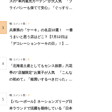
ズの“車内遮光カーテン”が大人気 「プ
ライバシーも保てて安心」「ぐっすり眠
れました」（2/2） | ライフ ねとらぼリ
サーチ：2ページ目
コメント数：
7
3
兵庫県の「ケーキ」の名店10選！ 一番
うまいと思う店はどこ？【7月12日は
「デコレーションケーキの日」！】
（2/4） | 兵庫県 ねとらぼリサーチ：2ペ
ージ目
コメント数：
5
4
「北海道土産としてもセンス抜群」六花
亭の“店舗限定”お菓子が人気 「こんな
の初めて」「箱買いするべきだった」
（1/2） | 北海道 ねとらぼリサーチ
コメント数：
3
5
【バレーボール】ネーションズリーグ日
本ラウンドで活躍を期待している「日本