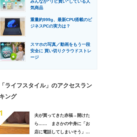
みんなが"リピ買い"している人
門メディア
建設×テクノロジーの最前線
気商品
重量約999g、最新CPU搭載のビ
ジネスPCの実力は？
スマホの写真／動画をもう一段
安全に 買い切りクラウドストレ
ージ
「ライフスタイル」のアクセスラン
キング
1
夫が買ってきた赤福→開けた
ら…… まさかの中身に「お
店に電話してしまいそう」