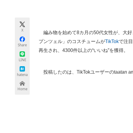
モノづくり技術者専門サイト
エレクトロ
X
編み物を始めて8カ月の50代女性が、大好
ちょっと気になるネットの話題
プンツェル」のコスチュームが
TikTok
で注目
Share
再生され、4300件以上の“いいね”を獲得。
LINE
投稿したのは、TikTokユーザーのtaatan a
hatena
Home