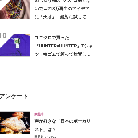
刺しゅう糸の“クズ”は捨てな
いで→218万再生のアイデア
に「天才」「絶対に試してみ
なきゃ！」【海外】
10
ユニクロで買った
『HUNTER×HUNTER』Tシャ
ツ→輪ゴムで縛って放置した
ら…… まさかの光景に「す
すすすすごすぎる!!!」「ハイ
ター買ってきます」
アンケート
実施中
声が好きな「日本のボーカリ
スト」は？
回答数：49461