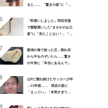
ると…… ‟驚きの姿”に「最
高すぎません？」「本物かと
6
思いました！」
「即買いしました」羽田空港
で衝動買いした“まさかのお土
産”に「見たことない！」「み
んなに自慢したい」
7
新潟の海で拾った石→割れ目
から中をのぞいたら……驚き
の中身に「本当にあるんです
ね！」「お宝だ」
8
山Pに憧れ続けたサッカー少年
→13年後…… 現在の姿に
「えっぐい」「本気すぎて尊
敬する」と49万再生
9