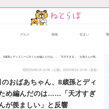
グルメ
地域
住まい
と未来を見通す
スマホと通信の最新トレンド
進化するPCとデ
8歳孫とディズニーに行くため編んだのは……「天才すぎる」「お孫さんが羨ましい」と反響
のいまが分かる
企業ITのトレンドを詳説
経営リーダーの
2025/06/19 10:00（公開）
2025/06/19 10:00（更新）
月のおばあちゃん、8歳孫とディ
T製品の総合サイト
IT製品の技術・比較・事例
製造業のIT導入
ため編んだのは……「天才すぎ
んが羨ましい」と反響