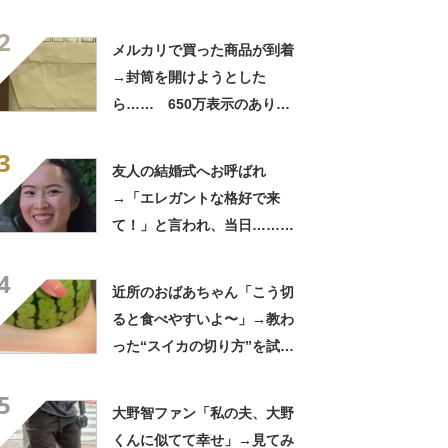
「さすがに初めて見ました
2
笑」と107万表示
メルカリで買った商品が到着
→封筒を開けようとした
ら…… 650万表示のありえ
ない光景に「完全に想定外す
3
ぎて笑った」「何者？」
友人の結婚式へお呼ばれ
→「エレガントな格好で来
て！」と言われ、当日……ま
さかの参列姿に「いやすごお
4
おお！」「天才」【海外】
近所のおばあちゃん「こう切
ると食べやすいよ〜」→教わ
った“スイカの切り方”を試し
てみると…… 目からウロコ
5
の光景に「やってみます」
大野智ファン「私の夫、大野
くんに似てて幸せ」→見てみ