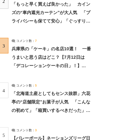
2
「もっと早く買えば良かった」 カイン
ズの“車内遮光カーテン”が大人気 「プ
ライバシーも保てて安心」「ぐっすり眠
れました」（2/2） | ライフ ねとらぼリ
サーチ：2ページ目
コメント数：
7
3
兵庫県の「ケーキ」の名店10選！ 一番
うまいと思う店はどこ？【7月12日は
「デコレーションケーキの日」！】
（2/4） | 兵庫県 ねとらぼリサーチ：2ペ
ージ目
コメント数：
5
4
「北海道土産としてもセンス抜群」六花
亭の“店舗限定”お菓子が人気 「こんな
の初めて」「箱買いするべきだった」
（1/2） | 北海道 ねとらぼリサーチ
コメント数：
3
5
【バレーボール】ネーションズリーグ日