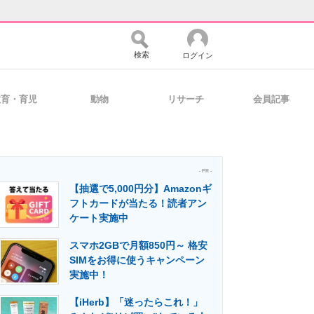
検索
ログイン
教育・育児
動物
リサーチ
会員記事
バイスの未来
好きが集まる 比べて選べる
- PR -
【抽選で5,000円分】Amazonギ
コミュニティ
マーケ×ITの今がよく分かる
フトカードが当たる！読者アン
ケート実施中
スマホ2GBで月額850円～ 格安
・活用を支援
SIMをお得に使うキャンペーン
実施中！
【iHerb】「迷ったらこれ！」