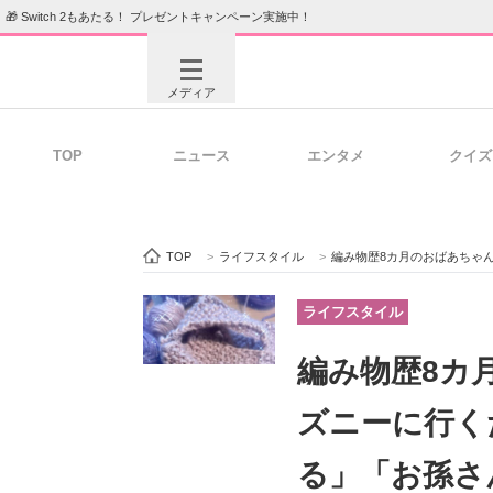
🎁 Switch 2もあたる！ プレゼントキャンペーン実施中！
メディア
TOP
ニュース
エンタメ
クイズ
注目記事を集めた総合ページ
ITの今
TOP
>
ライフスタイル
>
編み物歴8カ月のおばあちゃん、
ビジネスと働き方のヒント
AI活用
ライフスタイル
編み物歴8カ
ITエンジニア向け専門サイト
企業向けI
ズニーに行く
る」「お孫さ