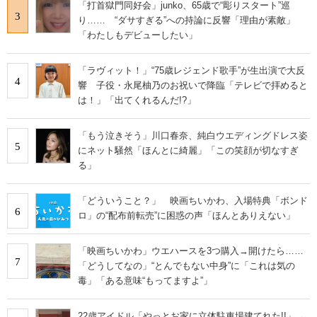
「打首獄門同好会」junko、65歳で“彫りスタート”巡
3
り…… “ダサすぎる”への持論に反響「理由が素敵」
「わたしもデビューしたい」
「ラヴィット！」“75歳レジェンド歌手”が生出演で大反
4
響 子役・永尾柚乃のお祝いで降臨「テレビで拝めると
は！」「出てくれるんだ!?」
「もう泣きそう」川口春奈、純白ウエディングドレス姿
5
にネット騒然「ほんとに綺麗」「この笑顔が切なすぎ
る」
「どういうこと？」 映画ちいかわ、入場特典「ボンド
6
ロ」の“配布前転売”に困惑の声「ほんとありえない」
「映画ちいかわ」ウエハースを3つ購入→開けたら……
7
「どうしてなの」“とんでもない中身”に「これは気の
毒」「ある意味“もってますよ”」
22歳アイドル「やっとお家に立体駐車場建てれた!!」→