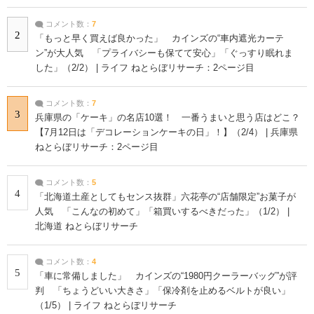
コメント数：
7
2
「もっと早く買えば良かった」 カインズの“車内遮光カーテ
ン”が大人気 「プライバシーも保てて安心」「ぐっすり眠れま
した」（2/2） | ライフ ねとらぼリサーチ：2ページ目
コメント数：
7
3
兵庫県の「ケーキ」の名店10選！ 一番うまいと思う店はどこ？
【7月12日は「デコレーションケーキの日」！】（2/4） | 兵庫県
ねとらぼリサーチ：2ページ目
コメント数：
5
4
「北海道土産としてもセンス抜群」六花亭の“店舗限定”お菓子が
人気 「こんなの初めて」「箱買いするべきだった」（1/2） |
北海道 ねとらぼリサーチ
コメント数：
4
5
「車に常備しました」 カインズの“1980円クーラーバッグ”が評
判 「ちょうどいい大きさ」「保冷剤を止めるベルトが良い」
（1/5） | ライフ ねとらぼリサーチ