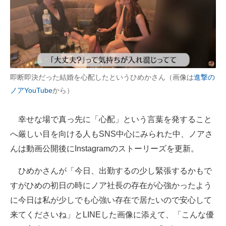
即断即決だった結婚を心配したというひめかさん（画像は
進撃の
ノアYouTube
から）
幸せな場で真っ先に「心配」という言葉を発すること
へ厳しい目を向ける人もSNS中心にみられた中、ノアさ
んは動画公開後にInstagramのストーリーズを更新。
ひめかさんが「今日、出勤するの少し緊張するかもで
すがひめの初日の時にノア社長の存在が心強かったよう
に今日は私が少しでも心強い存在で居たいので安心して
来てくださいね」とLINEした画像に添えて、「こんな優