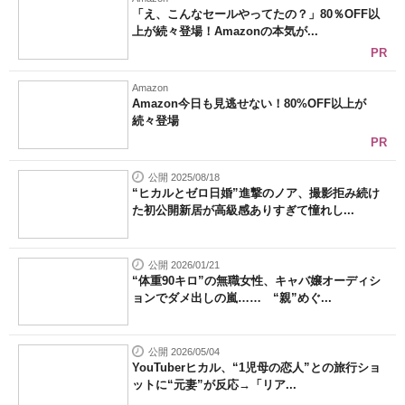
「え、こんなセールやってたの？」80％OFF以
上が続々登場！Amazonの本気が...
PR
Amazon
Amazon今日も見逃せない！80%OFF以上が
続々登場
PR
公開 2025/08/18
“ヒカルとゼロ日婚”進撃のノア、撮影拒み続け
た初公開新居が高級感ありすぎて憧れし...
公開 2026/01/21
“体重90キロ”の無職女性、キャバ嬢オーディシ
ョンでダメ出しの嵐…… “親”めぐ...
公開 2026/05/04
YouTuberヒカル、“1児母の恋人”との旅行ショ
ットに“元妻”が反応→「リア...