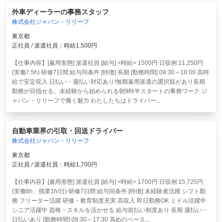
外車ディーラーの事務スタッフ
株式会社ジャパン・リリーフ
東京都
正社員 / 派遣社員：時給1,500円
【仕事内容】[雇用形態] 派遣社員 [給与] <時給> 1500円 日収例:11,250円
(実働7.5h) 研修7日間:給与同条件 [特徴] 長期 [勤務時間] 09:30～18:00 高時
給で安定収入 日払い・週払い対応あり!無期雇用派遣の選択肢があり長期
勤務が目指せる、未経験から始められる朝9時半スタートの事務ワーク ジ
ャパン・リリーフで働く魅力 わたしたちはドライバー...
自動車業界の引取・回送ドライバー
株式会社ジャパン・リリーフ
東京都
正社員 / 派遣社員：時給1,700円
【仕事内容】[雇用形態] 派遣社員 [給与] <時給> 1700円 日収例:15,725円
(実働8h、残業1h/日) 研修7日間:給与同条件 [特徴] 未経験者活躍 シフト勤
務 フリーター活躍 研修・教育制度充実 高収入 即日勤務OK ミドル活躍中
シニア活躍中 資格・スキルを活かせる 給与前払い制度あり 長期 週払い・
日払いあり [勤務時間] 08:30～17:30 高めのベース...