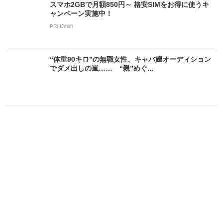
スマホ2GBで月額850円～ 格安SIMをお得に使うキ
ャンペーン実施中！
PR(IIJmio)
“体重90キロ”の無職女性、キャバ嬢オーディション
でダメ出しの嵐…… “親”めぐ...