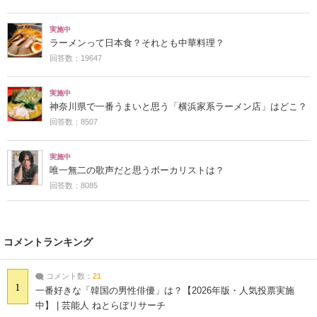
実施中
ラーメンって日本食？それとも中華料理？
回答数：19647
実施中
神奈川県で一番うまいと思う「横浜家系ラーメン店」はどこ？
回答数：8507
実施中
唯一無二の歌声だと思うボーカリストは？
回答数：8085
コメントランキング
コメント数：
21
1
一番好きな「韓国の男性俳優」は？【2026年版・人気投票実施
中】 | 芸能人 ねとらぼリサーチ