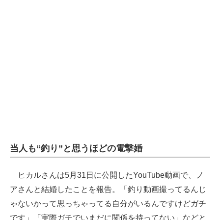
企業向けIT製品の総合サイト
IT製品の技術・比較・事例
製造業のIT導入・活用を支援
モノづくり技術者専門サイト
エレクトロニクス専門サイト
電子設計の基本と応用
エネルギーの専門メディア
当人も“釣り”と思うほどの電撃婚
建設×テクノロジーの最前線
ヒカルさんは5月31日に公開したYouTube動画で、ノ
ちょっと気になるネットの話題
アさんと結婚したことを報告。「釣り動画撮ってるんじ
ゃないかって思っちゃってる自分がいるんですけどガチ
です」「実際ガチでいまだに関係を持ってない」などと