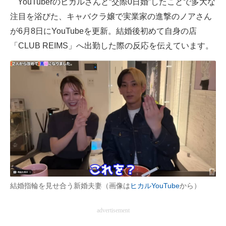
YouTuberのヒカルさんと“交際0日婚”したことで多大な
注目を浴びた、キャバクラ嬢で実業家の進撃のノアさん
ITの今と未来を見通す
が6月8日にYouTubeを更新。結婚後初めて自身の店
スマホと通信の最新トレンド
「CLUB REIMS」へ出勤した際の反応を伝えています。
進化するPCとデバイスの未来
好きが集まる 比べて選べる
ビジネスと働き方のヒント
AI活用のいまが分かる
企業ITのトレンドを詳説
経営リーダーのコミュニティ
結婚指輪を見せ合う新婚夫妻（画像は
ヒカルYouTube
から）
マーケ×ITの今がよく分かる
advertisement
ITエンジニア向け専門サイト