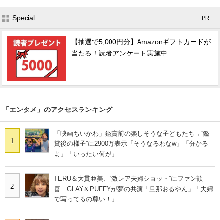
Special
- PR -
【抽選で5,000円分】Amazonギフトカードが
当たる！読者アンケート実施中
「エンタメ」のアクセスランキング
「映画ちいかわ」鑑賞前の楽しそうな子どもたち→“鑑
1
賞後の様子”に2900万表示「そうなるわなw」「分かる
よ」「いったい何が」
TERU＆大貫亜美、“激レア夫婦ショット”にファン歓
2
喜 GLAY＆PUFFYが夢の共演「旦那おるやん」「夫婦
で写ってるの尊い！」