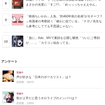
8
まさかの光景に「すご!?」「めっっっちゃええやん」
「映画ちいかわ」人魚、“約460年前の名画”がモチーフ？
9
→有識者の考察続々「確かに似ている」「ナガノ先生な
ら参考にしてても不思議じゃない」
「急に」Ado、MVで素顔を公開し騒然「ついにご尊顔
10
が……」「カラコン似合ってる」
アンケート
実施中
声が好きな「日本のボーカリスト」は？
回答数：49475
実施中
歌が上手だと思うホロライブのメンバーは？
回答数：23859