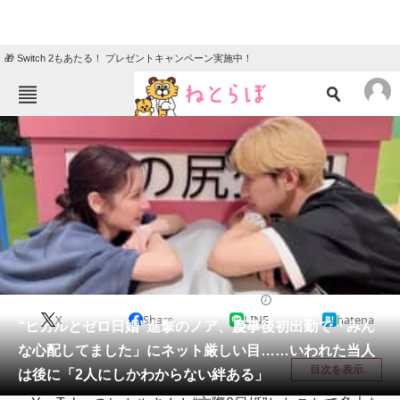
🎁 Switch 2もあたる！ プレゼントキャンペーン実施中！
ねとらぼメニュー
TOP
ニュース
エンタメ
クイズ
グルメ
地域
住まい
教育・育児
動物
リサーチ
エンタメ
2025/06/10 11:45（公開）
X
Share
LINE
hatena
会員記事
“ヒカルとゼロ日婚”進撃のノア、慶事後初出勤で「みん
な心配してました」にネット厳しい目……いわれた当人
メディア
目次を表示
は後に「2人にしかわからない絆ある」
注目記事を集めた総合ページ