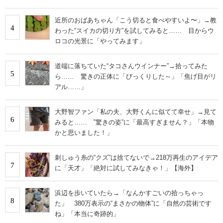
近所のおばあちゃん「こう切ると食べやすいよ〜」→教
4
わった“スイカの切り方”を試してみると…… 目からウ
ロコの光景に「やってみます」
道端に落ちていた“タコさんウインナー”→拾ってみた
5
ら…… 驚きの正体に「びっくりした～」「焦げ目がリ
アル……」
大野智ファン「私の夫、大野くんに似てて幸せ」→見て
6
みると…… ‟驚きの姿”に「最高すぎません？」「本物
かと思いました！」
刺しゅう糸の“クズ”は捨てないで→218万再生のアイデア
7
に「天才」「絶対に試してみなきゃ！」【海外】
浜辺を歩いていたら→「なんかすごいの拾っちゃっ
8
た」 380万表示の“まさかの物体”に「自然の芸術です
ね」「本当に奇跡的」