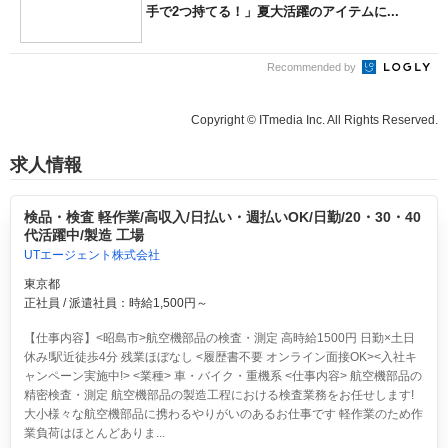
手で2つ持てる！」夏大活躍のアイテムに...
Recommended by
Copyright © ITmedia Inc. All Rights Reserved.
求人情報
検品・検査 軽作業/高収入/日払い・週払いOK/日勤/20・30・40
代活躍中/製造 工場
UTエージェント株式会社
東京都
正社員 / 派遣社員：時給1,500円～
【仕事内容】<昭島市>航空機部品の検査・測定 高時給1500円 日勤×土日
休み!駅近徒歩4分 残業ほぼなし <履歴書不要 オンライン面接OK><入社キ
ャンペーン実施中!> <業種> 車・バイク・重機系 <仕事内容> 航空機部品の
精密検査・測定 航空機部品の製造工程における検査業務をお任せします!
大小様々な航空機部品に携わるやりがいのあるお仕事です 軽作業のため作
業負荷はほとんどありま...