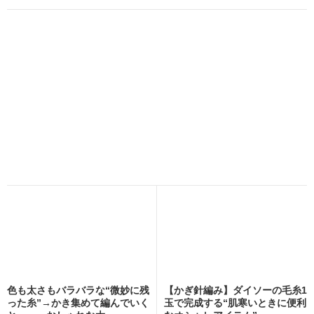
色も太さもバラバラな“微妙に残
【かぎ針編み】ダイソーの毛糸1
った糸”→かき集めて編んでいく
玉で完成する“肌寒いときに便利