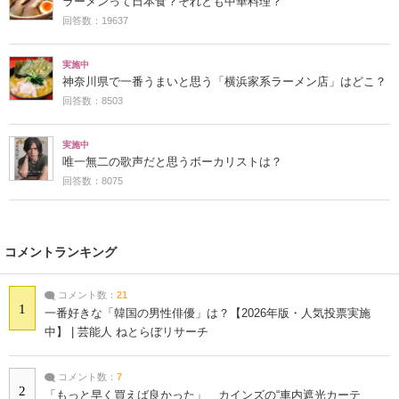
ラーメンって日本食？それとも中華料理？
回答数：19637
実施中
神奈川県で一番うまいと思う「横浜家系ラーメン店」はどこ？
回答数：8503
実施中
唯一無二の歌声だと思うボーカリストは？
回答数：8075
コメントランキング
コメント数：
21
1
一番好きな「韓国の男性俳優」は？【2026年版・人気投票実施
中】 | 芸能人 ねとらぼリサーチ
コメント数：
7
2
「もっと早く買えば良かった」 カインズの“車内遮光カーテ