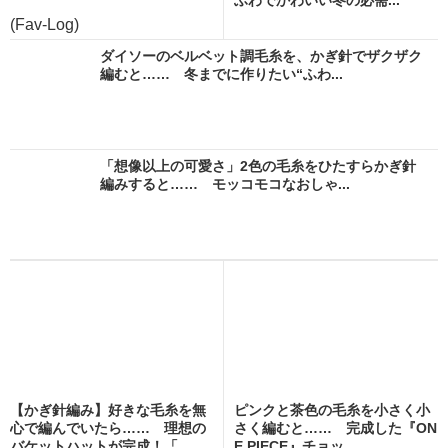
(Fav-Log)
ダイソーのベルベット調毛糸を、かぎ針でザクザク
編むと…… 冬までに作りたい“ふわ...
「想像以上の可愛さ」2色の毛糸をひたすらかぎ針
編みすると…… モッコモコなおしゃ...
【かぎ針編み】好きな毛糸を無
ピンクと茶色の毛糸を小さく小
心で編んでいたら…… 理想の
さく編むと…… 完成した『ON
バケットハットが完成！「...
E PIECE』チョッ...