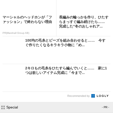
マーシャルのヘッドホンが「フ
長編みの輪っかを作り、ひたす
ァッション」で終わらない理由
らまっすぐ編み続けたら……
完成した“冬のおしゃれア...
PR(Marshall Group AB)
100均の毛糸とビーズを組み合わせると…… 今す
ぐ作りたくなるキラキラ小物に「め...
2キロもの毛糸をひたすら編んでいくと…… 家に1
つは欲しいアイテム完成に「今まで...
Recommended by
Special
- PR -