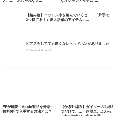
と…… おしゃれな大...
なオシャレアイテム”...
【編み物】コットン糸を編んでいくと……「片手で
2つ持てる！」夏大活躍のアイテムに...
ピアスをしてても痛くないヘッドホンがありました
PR(Marshall Group AB)
FPが解説！Apple製品を分割手
【かぎ針編み】ダイソーの毛糸2
数料0円で入手する方法とは？
つだけで…… 超簡単、ふわっ
ふわでかわいい冬の必需...