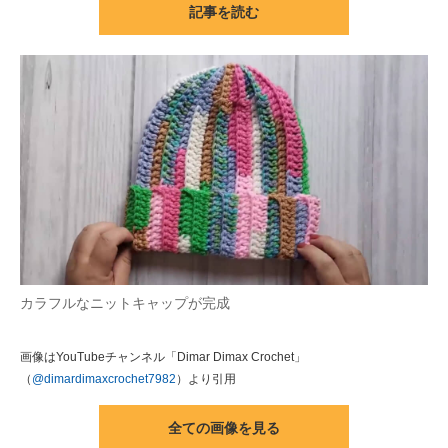
記事を読む
ITの今と未来を見通す
スマホと通信の最新トレンド
進化するPCとデバイスの未来
好きが集まる 比べて選べる
ビジネスと働き方のヒント
AI活用のいまが分かる
企業ITのトレンドを詳説
カラフルなニットキャップが完成
経営リーダーのコミュニティ
画像はYouTubeチャンネル「Dimar Dimax Crochet」
（
@dimardimaxcrochet7982
）より引用
マーケ×ITの今がよく分かる
全ての画像を見る
ITエンジニア向け専門サイト