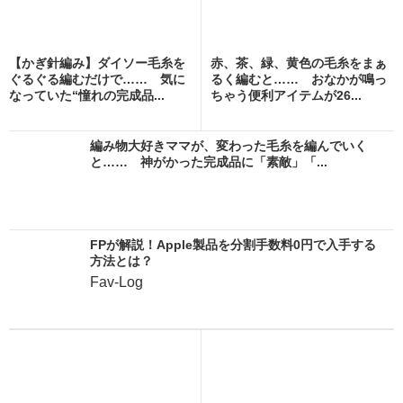
【かぎ針編み】ダイソー毛糸を
赤、茶、緑、黄色の毛糸をまぁ
ぐるぐる編むだけで…… 気に
るく編むと…… おなかが鳴っ
なっていた“憧れの完成品...
ちゃう便利アイテムが26...
編み物大好きママが、変わった毛糸を編んでいく
と…… 神がかった完成品に「素敵」「...
FPが解説！Apple製品を分割手数料0円で入手する
方法とは？
Fav-Log