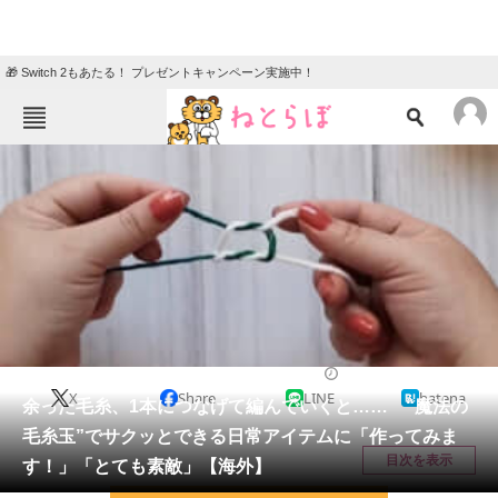
🎁 Switch 2もあたる！ プレゼントキャンペーン実施中！
ねとらぼメニュー
TOP
ニュース
エンタメ
クイズ
グルメ
地域
住まい
教育・育児
動物
リサーチ
ライフスタイル
2025/06/17 12:30（公開）
X
Share
LINE
hatena
会員記事
余った毛糸、1本につなげて編んでいくと…… “魔法の
毛糸玉”でサクッとできる日常アイテムに「作ってみま
メディア
目次を表示
す！」「とても素敵」【海外】
注目記事を集めた総合ページ