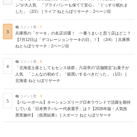
ン”が大人気 「プライバシーも保てて安心」「ぐっすり眠れま
した」（2/2） | ライフ ねとらぼリサーチ：2ページ目
コメント数：
7
3
兵庫県の「ケーキ」の名店10選！ 一番うまいと思う店はどこ？
【7月12日は「デコレーションケーキの日」！】（2/4） | 兵庫県
ねとらぼリサーチ：2ページ目
コメント数：
5
4
「北海道土産としてもセンス抜群」六花亭の“店舗限定”お菓子が
人気 「こんなの初めて」「箱買いするべきだった」（1/2） |
北海道 ねとらぼリサーチ
コメント数：
3
5
【バレーボール】ネーションズリーグ日本ラウンドで活躍を期待
している「日本男子バレー代表選手」は？【2026年版・人気投
票実施中】（投票結果） | スポーツ ねとらぼリサーチ