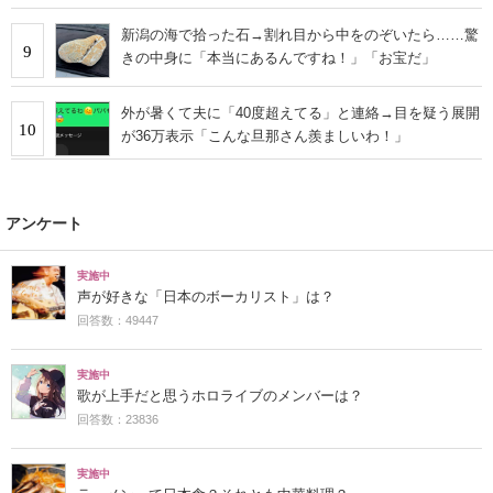
新潟の海で拾った石→割れ目から中をのぞいたら……驚
9
きの中身に「本当にあるんですね！」「お宝だ」
外が暑くて夫に「40度超えてる」と連絡→目を疑う展開
10
が36万表示「こんな旦那さん羨ましいわ！」
アンケート
実施中
声が好きな「日本のボーカリスト」は？
回答数：49447
実施中
歌が上手だと思うホロライブのメンバーは？
回答数：23836
実施中