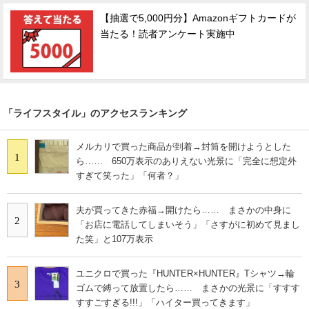
【抽選で5,000円分】Amazonギフトカードが
当たる！読者アンケート実施中
「ライフスタイル」のアクセスランキング
メルカリで買った商品が到着→封筒を開けようとした
1
ら…… 650万表示のありえない光景に「完全に想定外
すぎて笑った」「何者？」
夫が買ってきた赤福→開けたら…… まさかの中身に
2
「お店に電話してしまいそう」「さすがに初めて見まし
た笑」と107万表示
ユニクロで買った『HUNTER×HUNTER』Tシャツ→輪
3
ゴムで縛って放置したら…… まさかの光景に「すすす
すすごすぎる!!!」「ハイター買ってきます」