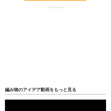
企業向けIT製品の総合サイト
advertisement
IT製品の技術・比較・事例
製造業のIT導入・活用を支援
モノづくり技術者専門サイト
エレクトロニクス専門サイト
電子設計の基本と応用
エネルギーの専門メディア
建設×テクノロジーの最前線
編み物のアイデア動画をもっと見る
ちょっと気になるネットの話題