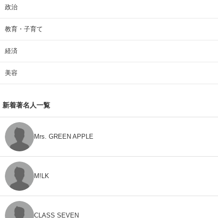
政治
教育・子育て
経済
美容
新着著名人一覧
Mrs. GREEN APPLE
M!LK
CLASS SEVEN