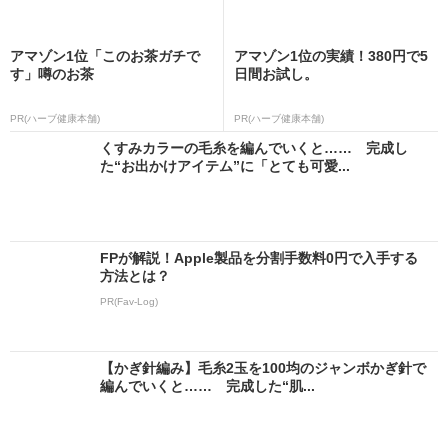
アマゾン1位「このお茶ガチで
アマゾン1位の実績！380円で5
す」噂のお茶
日間お試し。
PR(ハーブ健康本舗)
PR(ハーブ健康本舗)
くすみカラーの毛糸を編んでいくと…… 完成し
た“お出かけアイテム”に「とても可愛...
FPが解説！Apple製品を分割手数料0円で入手する
方法とは？
PR(Fav-Log)
【かぎ針編み】毛糸2玉を100均のジャンボかぎ針で
編んでいくと…… 完成した“肌...