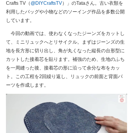
Crafts TV（
@DIYCraftsTV
）」のTataさん。古い衣類を
利用したバッグや小物などのソーイング作品を多数公開
しています。
今回の動画では、使わなくなったジーンズをカットし
て、ミニリュックへとリサイクル。まずはジーンズの生
地を長方形に切り出し、角が丸くなった縦長の台形型に
カットした接着芯を貼ります。補強のため、生地のふち
を一周縫った後、接着芯の形に沿って余分な布をカッ
ト。この工程を2回繰り返し、リュックの前面と背面パ
ーツを作成します。