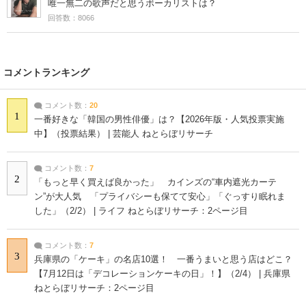
唯一無二の歌声だと思うボーカリストは？
回答数：8066
コメントランキング
コメント数：
20
1
一番好きな「韓国の男性俳優」は？【2026年版・人気投票実施
中】（投票結果） | 芸能人 ねとらぼリサーチ
コメント数：
7
2
「もっと早く買えば良かった」 カインズの“車内遮光カーテ
ン”が大人気 「プライバシーも保てて安心」「ぐっすり眠れま
した」（2/2） | ライフ ねとらぼリサーチ：2ページ目
コメント数：
7
3
兵庫県の「ケーキ」の名店10選！ 一番うまいと思う店はどこ？
【7月12日は「デコレーションケーキの日」！】（2/4） | 兵庫県
ねとらぼリサーチ：2ページ目