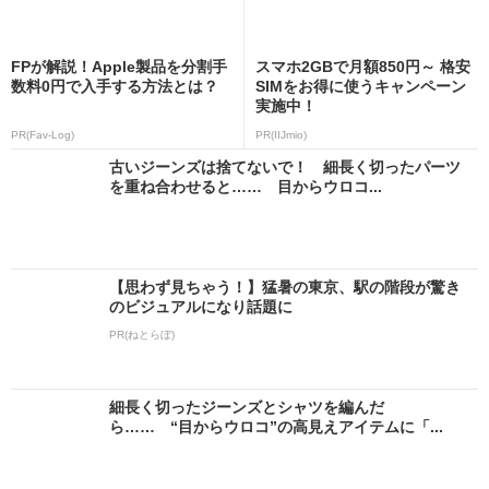
FPが解説！Apple製品を分割手
スマホ2GBで月額850円～ 格安
数料0円で入手する方法とは？
SIMをお得に使うキャンペーン
実施中！
PR(Fav-Log)
PR(IIJmio)
古いジーンズは捨てないで！ 細長く切ったパーツ
を重ね合わせると…… 目からウロコ...
【思わず見ちゃう！】猛暑の東京、駅の階段が驚き
のビジュアルになり話題に
PR(ねとらぼ)
細長く切ったジーンズとシャツを編んだ
ら…… “目からウロコ”の高見えアイテムに「...