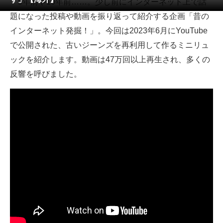
5年前や10年前……。少し前にインターネット上で話
題になった投稿や動画を振り返って紹介する企画「昔の
ITの今と未来を見通す
インターネット発掘！」。今回は2023年6月にYouTube
スマホと通信の最新トレンド
で公開された、古いジーンズを再利用して作るミニリュ
ックを紹介します。動画は47万回以上再生され、多くの
進化するPCとデバイスの未来
反響を呼びました。
好きが集まる 比べて選べる
ビジネスと働き方のヒント
AI活用のいまが分かる
企業ITのトレンドを詳説
経営リーダーのコミュニティ
マーケ×ITの今がよく分かる
ITエンジニア向け専門サイト