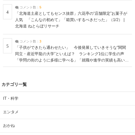
コメント数：
5
4
「北海道土産としてもセンス抜群」六花亭の“店舗限定”お菓子が
人気 「こんなの初めて」「箱買いするべきだった」（1/2） |
北海道 ねとらぼリサーチ
コメント数：
3
5
「子供ができたら通わせたい」 今後発展していきそうな“関関
同立・産近甲龍の大学”といえば？ ランキング1位に学生の声
「学問の街のように多様に学べる」「就職や進学の実績も高い」
| 大学 ねとらぼリサーチ
カテゴリ一覧
IT・科学
エンタメ
おかね