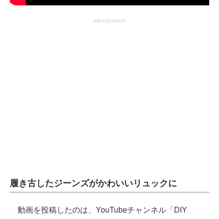
企業向けIT製品の総合サイト
advertisement
IT製品の技術・比較・事例
製造業のIT導入・活用を支援
モノづくり技術者専門サイト
エレクトロニクス専門サイト
電子設計の基本と応用
エネルギーの専門メディア
建設×テクノロジーの最前線
ちょっと気になるネットの話題
履き古したジーンズがかわいいリュックに
動画を投稿したのは、YouTubeチャンネル「DIY