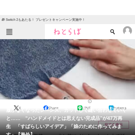
🎁 Switch 2もあたる！ プレゼントキャンペーン実施中！
ねとらぼメニュー
TOP
ニュース
エンタメ
クイズ
グルメ
地域
住まい
教育・育児
動物
リサーチ
ライフスタイル
2025/06/21 10:30（公開）
X
Share
LINE
hatena
会員記事
履かなくなったジーンズ、カットして縫い合わせていく
と…… “ハンドメイドとは思えない完成品”が47万再
メディア
目次を表示
生 「すばらしいアイデア」「娘のために作ってみま
す」【海外】
注目記事を集めた総合ページ