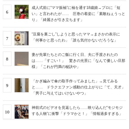
成人式前に“ママ振袖”に袖を通す18歳娘→プロに「短
6
い」と言われたが…… 圧巻の着姿に「素敵ねぇうっと
り」「綺麗さが引き立ちます」
“豆腐を裏ごし”しようと思ったママ→まさかの表示に
7
「何事かと思ったわ」「誰も気付かないだろうな」
妻が先輩たちとのご飯に行く日、夫に手渡されたの
8
は……「すごい！」 驚きの光景に「なんて優しい旦那
様」「これが円満の秘訣や」
「かぎ編みで傘の取手作ってみました」→見てみる
9
と…… ドラクエファン感動の仕上がりに「て、天才」
「男子に与えてはいけないやつ」
神前式のビデオを見返したら……映り込んだ“モジモジ
10
する人物”に衝撃「ドラマかと！」「情報過多すぎる」