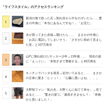
「ライフスタイル」のアクセスランキング
新潟の海で拾った石→割れ目から中をのぞいたら……驚
1
きの中身に「本当にあるんですね！」「お宝だ」
夫が買ってきた赤福→開けたら…… まさかの中身に
2
「お店に電話してしまいそう」「さすがに初めて見まし
た笑」と107万表示
山Pに憧れ続けたサッカー少年→13年後…… 現在の姿
3
に「えっぐい」「本気すぎて尊敬する」と49万再生
キッチンでバッタを発見→近付いてみると…… まさか
4
の正体に驚き「ヒィっ！」「心臓に悪いよね、、、」
大野智ファン「私の夫、大野くんに似てて幸せ」→見て
5
みると…… ‟驚きの姿”に「最高すぎません？」「本物
かと思いました！」