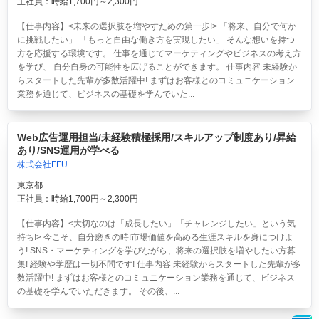
正社員：時給1,700円～2,300円
【仕事内容】<未来の選択肢を増やすための第一歩!> 「将来、自分で何か
に挑戦したい」 「もっと自由な働き方を実現したい」 そんな想いを持つ
方を応援する環境です。 仕事を通じてマーケティングやビジネスの考え方
を学び、 自分自身の可能性を広げることができます。 仕事内容 未経験か
らスタートした先輩が多数活躍中! まずはお客様とのコミュニケーション
業務を通じて、ビジネスの基礎を学んでいた...
Web広告運用担当/未経験積極採用/スキルアップ制度あり/昇給
あり/SNS運用が学べる
株式会社FFU
東京都
正社員：時給1,700円～2,300円
【仕事内容】<大切なのは「成長したい」「チャレンジしたい」という気
持ち!> 今こそ、自分磨きの時!市場価値を高める生涯スキルを身につけよ
う! SNS・マーケティングを学びながら、将来の選択肢を増やしたい方募
集! 経験や学歴は一切不問です! 仕事内容 未経験からスタートした先輩が多
数活躍中! まずはお客様とのコミュニケーション業務を通じて、ビジネス
の基礎を学んでいただきます。 その後、...