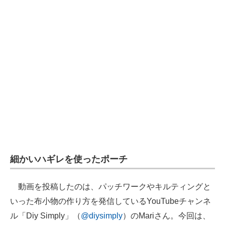
企業向けIT製品の総合サイト
IT製品の技術・比較・事例
製造業のIT導入・活用を支援
モノづくり技術者専門サイト
エレクトロニクス専門サイト
電子設計の基本と応用
エネルギーの専門メディア
細かいハギレを使ったポーチ
建設×テクノロジーの最前線
ちょっと気になるネットの話題
動画を投稿したのは、パッチワークやキルティングと
いった布小物の作り方を発信しているYouTubeチャンネ
ル「Diy Simply」（
@diysimply
）のMariさん。今回は、