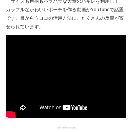
サイズも色柄もバラバラな大量のハギレを利用して、
カラフルなかわいいポーチを作る動画がYouTubeで話題
ITの今と未来を見通す
です。目からウロコの活用方法に、たくさんの反響が寄
スマホと通信の最新トレンド
せられています。
進化するPCとデバイスの未来
好きが集まる 比べて選べる
ビジネスと働き方のヒント
AI活用のいまが分かる
企業ITのトレンドを詳説
経営リーダーのコミュニティ
マーケ×ITの今がよく分かる
ITエンジニア向け専門サイト
advertisement