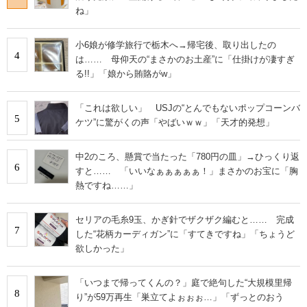
ね」
小6娘が修学旅行で栃木へ→帰宅後、取り出したの
4
は…… 母仰天の“まさかのお土産”に「仕掛けが凄すぎ
る!!」「娘から賄賂がw」
「これは欲しい」 USJの“とんでもないポップコーンバ
5
ケツ”に驚がくの声「やばいｗｗ」「天才的発想」
中2のころ、懸賞で当たった「780円の皿」→ひっくり返
6
すと…… 「いいなぁぁぁぁぁ！」まさかのお宝に「胸
熱ですね……」
セリアの毛糸9玉、かぎ針でザクザク編むと…… 完成
7
した“花柄カーディガン”に「すてきですね」「ちょうど
欲しかった」
「いつまで帰ってくんの？」庭で絶句した“大規模里帰
8
り”が59万再生「巣立てよぉぉぉ…」「ずっとのおう