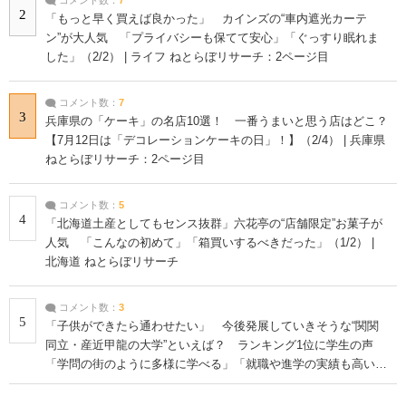
2
「もっと早く買えば良かった」 カインズの“車内遮光カーテ
ン”が大人気 「プライバシーも保てて安心」「ぐっすり眠れま
した」（2/2） | ライフ ねとらぼリサーチ：2ページ目
コメント数：
7
3
兵庫県の「ケーキ」の名店10選！ 一番うまいと思う店はどこ？
【7月12日は「デコレーションケーキの日」！】（2/4） | 兵庫県
ねとらぼリサーチ：2ページ目
コメント数：
5
4
「北海道土産としてもセンス抜群」六花亭の“店舗限定”お菓子が
人気 「こんなの初めて」「箱買いするべきだった」（1/2） |
北海道 ねとらぼリサーチ
コメント数：
3
5
「子供ができたら通わせたい」 今後発展していきそうな“関関
同立・産近甲龍の大学”といえば？ ランキング1位に学生の声
「学問の街のように多様に学べる」「就職や進学の実績も高い」
| 大学 ねとらぼリサーチ