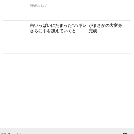
PR(Fav-Log)
缶いっぱいにたまった“ハギレ”がまさかの大変身→
さらに手を加えていくと…… 完成...