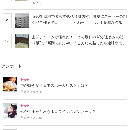
ち？」
築60年団地で暮らす40代独身男性、真夏にスーパーの割
9
引品で作るのは…… 「うわー」「ホント豪華な夕飯」
玄関チャイムが壊れた！→その場しのぎの“まさかの貼
10
り紙”に「昭和っぽいw」「こんなん貼ったら連呼やで」
アンケート
実施中
声が好きな「日本のボーカリスト」は？
回答数：49376
実施中
歌が上手だと思うホロライブのメンバーは？
回答数：23830