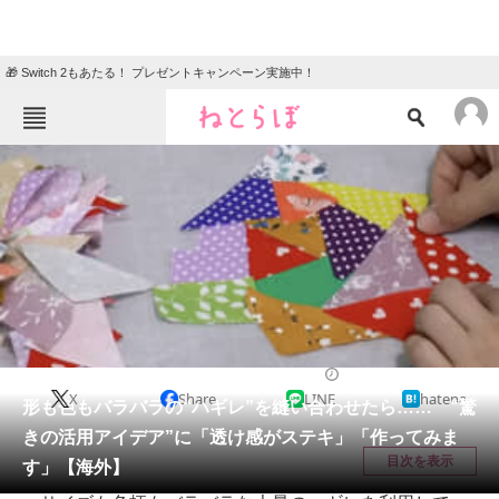
🎁 Switch 2もあたる！ プレゼントキャンペーン実施中！
ねとらぼメニュー
TOP
ニュース
エンタメ
クイズ
グルメ
地域
住まい
教育・育児
動物
リサーチ
ライフスタイル
2025/06/21 12:30（公開）
X
Share
LINE
hatena
会員記事
形も色もバラバラの“ハギレ”を縫い合わせたら…… “驚
きの活用アイデア”に「透け感がステキ」「作ってみま
メディア
目次を表示
す」【海外】
注目記事を集めた総合ページ