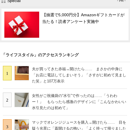
Special
- PR -
【抽選で5,000円分】Amazonギフトカードが
当たる！読者アンケート実施中
「ライフスタイル」のアクセスランキング
夫が買ってきた赤福→開けたら…… まさかの中身に
1
「お店に電話してしまいそう」「さすがに初めて見まし
た笑」と107万表示
女性がご祝儀袋の“水引”で作ったのは……「うわわ
2
ー！」 もらったら感激のデザインに「こんなかわいい
水引見たのは初めて」
マックでオレンジジュースを購入→開けたら…… 目を
3
疑う光景に「蓋開けるの怖い」「よく持って帰りました