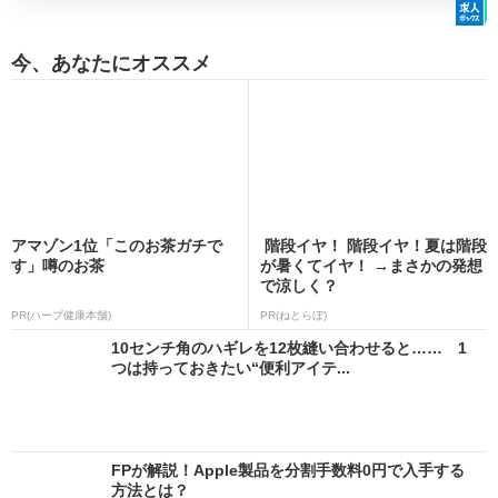
今、あなたにオススメ
アマゾン1位「このお茶ガチで
階段イヤ！ 階段イヤ！夏は階段
す」噂のお茶
が暑くてイヤ！ →まさかの発想
で涼しく？
PR(ハーブ健康本舗)
PR(ねとらぼ)
10センチ角のハギレを12枚縫い合わせると…… 1
つは持っておきたい“便利アイテ...
FPが解説！Apple製品を分割手数料0円で入手する
方法とは？